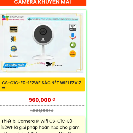
CAMERA KHUYẾN MÃI
CS-C1C-E0-1E2WF SẮC NÉT WIFI EZVIZ
➠
960,000 ₫
1,160,000 ₫
Thiết bị Camera IP Wifi CS-C1C-E0-
1E2WF là giải pháp hoàn hảo cho giám