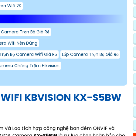
ra Wifi 2K
 Camera Trọn Bộ Giá Rẻ
ra Wifi Nên Dùng
Trọn Bộ Camera Wifi Giá Rẻ
Lắp Camera Trọn Bộ Giá Rẻ
amera Chống Trộm Hikvision
WIFI KBVISION
KX-S5BW
Âm Và Loa tích hợp công nghệ ban đêm ONVIF và
h CMOS, Camera
KX-S5BW
là sự lựa chọn hoàn hảo cho