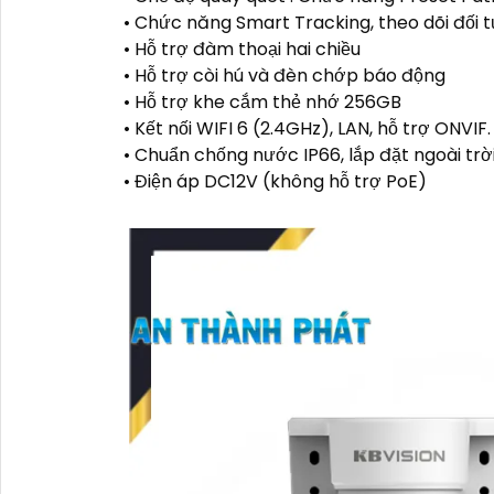
• Chức năng Smart Tracking, theo dõi đối
• Hỗ trợ đàm thoại hai chiều
• Hỗ trợ còi hú và đèn chớp báo động
• Hỗ trợ khe cắm thẻ nhớ 256GB
• Kết nối WIFI 6 (2.4GHz), LAN, hỗ trợ ONVIF
• Chuẩn chống nước IP66, lắp đặt ngoài trờ
• Điện áp DC12V (không hỗ trợ PoE)