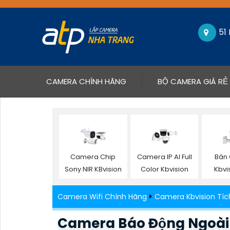
51
(CURRENT)
CAMERA CHÍNH HÃNG
BỘ CAMERA GIÁ RẺ
Camera Chip
Camera IP AI Full
Bán
Sony NIR KBvision
Color Kbvision
Kbvi
Camera Wifi Chính Hãng
Camera Kbvision Tíc
Camera Báo Động Ngoài