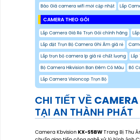
Báo Giá camera wifi mới cập nhật
Lắp Came
CAMERA THEO GÓI
Lắp Camera Giá Rẻ Trọn Gói chính hãng
Lắp
Lắp đặt Trọn Bộ Camera Ghi Âm giá rẻ
Came
Lắp trọn bộ camera Ip giá rẻ chất lượng
Lắp 
Bộ Camera Hikvision Ban Đêm Có Màu
Bô C
Lắp Camera Visioncop Trọn Bộ
CHI TIẾT VỀ
CAMERA 
TẠI AN THÀNH PHÁT
Camera Kbvision
KX-S5BW
Trang Bị Thu 
chuẩn giao tiếp công nghệ xử lý hình ản