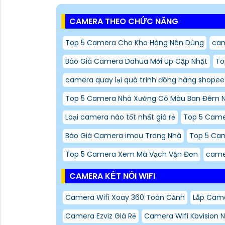
CAMERA THEO CHỨC NĂNG
Top 5 Camera Cho Kho Hàng Nên Dùng
cam
Báo Giá Camera Dahua Mới Up Cập Nhật
To
camera quay lại quá trình đóng hàng shopee 
Top 5 Camera Nhà Xưởng Có Màu Ban Đêm 
Loại camera nào tốt nhất giá rẻ
Top 5 Came
Báo Giá Camera imou Trong Nhà
Top 5 Ca
Top 5 Camera Xem Mã Vạch Vận Đơn
came
CAMERA KẾT NỐI WIFI
Camera Wifi Xoay 360 Toàn Cảnh
Lắp Came
Camera Ezviz Giá Rẻ
Camera Wifi Kbvision 