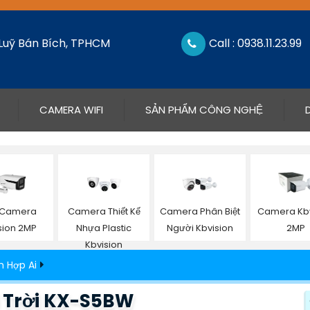
 Luỹ Bán Bích, TPHCM
Call : 0938.11.23.99
CAMERA WIFI
SẢN PHẨM CÔNG NGHỆ
 Camera
Camera Thiết Kế
Camera Phân Biệt
Camera Kbv
sion 2MP
Nhựa Plastic
Người Kbvision
2MP
Kbvision
h Hợp Ai
 Trời KX-S5BW