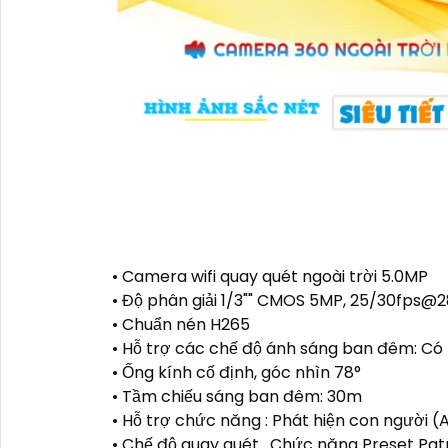
• Camera wifi quay quét ngoài trời 5.0MP
• Độ phân giải 1/3"" CMOS 5MP, 25/30fps@2
• Chuẩn nén H265
• Hỗ trợ các chế độ ánh sáng ban đêm: Có 
• Ống kính cố định, góc nhìn 78°
• Tầm chiếu sáng ban đêm: 30m
• Hỗ trợ chức năng : Phát hiện con người (A
• Chế độ quay quét . Chức năng Preset Pat