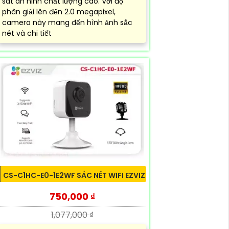
sát an ninh chất lượng cao. Với độ
phân giải lên đến 2.0 megapixel,
camera này mang đến hình ảnh sắc
nét và chi tiết
CS-C1HC-E0-1E2WF SẮC NÉT WIFI EZVIZ
750,000 ₫
1,077,000 ₫