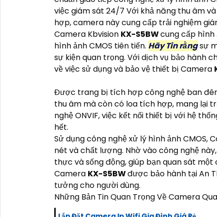
việc giám sát 24/7 Với khả năng thu âm và 
hợp, camera này cung cấp trải nghiệm giám
Camera Kbvision
KX-S5BW
cung cấp hình 
hình ảnh CMOS tiên tiến.
Hãy Tin rằng
sự mư
sự kiện quan trọng. Với dịch vụ bảo hành 
về việc sử dụng và bảo vệ thiết bị Camera
Được trang bị tích hợp công nghệ ban đ
thu âm mà còn có loa tích hợp, mang lại trả
nghệ ONVIF, việc kết nối thiết bị với hệ th
hết.
Sử dụng công nghệ xử lý hình ảnh CMOS,
nét và chất lượng. Nhờ vào công nghệ nà
thực và sống động, giúp bạn quan sát một 
Camera
KX-S5BW
được bảo hành tại An T
tưởng cho người dùng.
Những Bản Tin Quan Trọng Về Camera Quan
Lắp Đặt Camera Ip Wifi Gia Đình Giá Rẻ