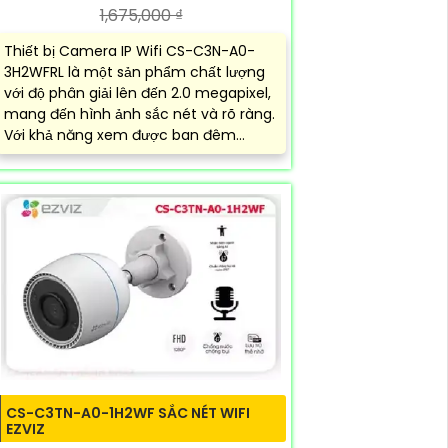
1,675,000 ₫
Thiết bị Camera IP Wifi CS-C3N-A0-
3H2WFRL là một sản phẩm chất lượng
với độ phân giải lên đến 2.0 megapixel,
mang đến hình ảnh sắc nét và rõ ràng.
Với khả năng xem được ban đêm...
CS-C3TN-A0-1H2WF SẮC NÉT WIFI
EZVIZ