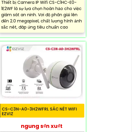
Thiết bị Camera IP Wifi CS-C1HC-E0-
1E2WF là sự lựa chọn hoàn hảo cho việc
giám sát an ninh. Với độ phân giải lên
đến 2.0 megapixel, chất lượng hình ảnh
sắc nét, đáp ứng tiêu chuẩn cao
CS-C3N-A0-3H2WFRL SẮC NÉT WIFI
EZVIZ
ngung s₫n xu₫t