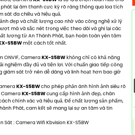
phát lại âm thanh cực kỳ rõ ràng thông qua loa tích
 sát đa chiều và hiệu quả.
ảnh đẹp và chất lượng cao nhờ vào công nghệ xử lý
ợt mà và sắc nét trong việc theo dõi và ghi lại các
chất lượng từ An Thành Phát, bạn hoàn toàn yên tâm
KX-S5BW
một cách tốt nhất.
êm ONVIF, Camera
KX-S5BW
không chỉ có khả năng
i nghiệm đầy đủ và tiện lợi. Với chuẩn giao tiếp công
ống giám sát trở nên dễ dàng và linh hoạt hơn bao giờ
 Camera
KX-S5BW
cho phép phản ánh hình ảnh siêu rõ
y, Camera
KX-S5BW
cung cấp hình ảnh đẹp, chân
cách chính xác và hiệu quả. Để chất lượng sản phẩm,
hành Phát, cam kết sẽ mang lại sự an tâm và tin
 Sát : Camera Wifi Kbvision KX-S5BW