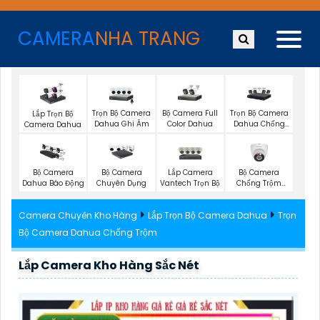
CAMERA
NHA TRANG
Trọn Bộ Camera
Bộ Camera Full
Trọn Bộ Camera
Lắp Trọn Bộ
Dahua Ghi Âm
Color Dahua
Dahua Chống
Camera Dahua
Trộm
Lắp Camera
Bộ Camera
Bộ Camera
Bộ Camera
Vantech Trọn Bộ
Chống Trộm
Dahua Báo Động
Chuyên Dụng
Kbvision
Camera Chuyên Kho Hàng
Lắp Trọn Bộ Camera Dahua
Trọn
Bộ Camera Dahua Chống Trộm
Lắp Camera Kho Hàng Sắc Nét