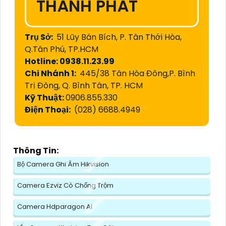
THÀNH PHÁT
Trụ Sở:
51 Lũy Bán Bích, P. Tân Thới Hòa,
Q.Tân Phú, TP.HCM
Hotline: 0938.11.23.99
Chi Nhánh 1:
445/38 Tân Hòa Đông,P. Bình
Trị Đông, Q. Bình Tân, TP. HCM
Kỹ Thuật:
0906.855.330
Điện Thoại:
(028) 6688.4949
Thông Tin:
Bộ Camera Ghi Âm Hikvision
Camera Ezviz Có Chống Trộm
Camera Hdparagon Ai