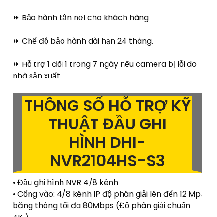
⏩ Bảo hành tận nơi cho khách hàng
⏩ Chế độ bảo hành dài hạn 24 tháng.
⏩ Hỗ trợ 1 đổi 1 trong 7 ngày nếu camera bị lỗi do
nhà sản xuất.
THÔNG SỐ HỖ TRỢ KỸ
THUẬT ĐẦU GHI
HÌNH DHI-
NVR2104HS-S3
• Đầu ghi hình NVR 4/8 kênh
• Cổng vào: 4/8 kênh IP độ phân giải lên đến 12 Mp,
băng thông tối đa 80Mbps (Độ phân giải chuẩn