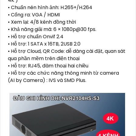
4K )
• Chuẩn nén hình ảnh: H.265+/H.264
• Cổng ra: VGA / HDMI
• Xem lại: 4/8 kênh đồng thời
• Khả năng giải mã: 6 × 1080p@30 fps.
• Hỗ trợ chuẩn Onvif 2.4
• Hỗ trợ: 1 SATA x 16TB, 2USB 2.0
• Hỗ trợ Cloud, QR Code: dễ dàng cài đặt, quan sát
qua phần mềm trên điện thoại
• Hỗ trợ: RJ45, đàm thoại hai chiều
• Hỗ trợ các chức năng thông minh từ camera
(AI by Camera) : IVS và SMD Plus.