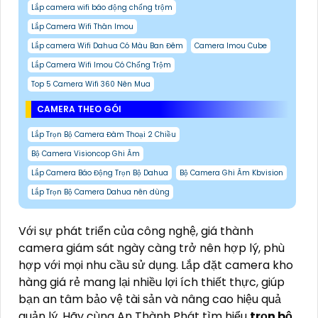
Lắp camera wifi báo động chống trộm
Lắp Camera Wifi Thân Imou
Lắp camera Wifi Dahua Có Màu Ban Đêm
Camera Imou Cube
Lắp Camera Wifi Imou Có Chống Trộm
Top 5 Camera Wifi 360 Nên Mua
CAMERA THEO GÓI
Lắp Trọn Bộ Camera Đàm Thoại 2 Chiều
Bộ Camera Visioncop Ghi Âm
Lắp Camera Báo Động Trọn Bộ Dahua
Bộ Camera Ghi Âm Kbvision
Lắp Trọn Bộ Camera Dahua nên dùng
Với sự phát triển của công nghệ, giá thành
camera giám sát ngày càng trở nên hợp lý, phù
hợp với mọi nhu cầu sử dụng. Lắp đặt camera kho
hàng giá rẻ mang lại nhiều lợi ích thiết thực, giúp
bạn an tâm bảo vệ tài sản và nâng cao hiệu quả
quản lý. Hãy cùng An Thành Phát tìm hiểu
trọn bộ