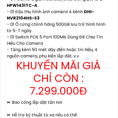
HFW1431TC-A
- 01 Đầu thu hình ảnh camera 4 kênh
DHI-
NVR2104HS-S3
- 01 Ổ cứng chính hãng 500GB lưu trữ hình hình
từ 5-7 ngày
- 01 Switch POE 5 Port 100Mb Dùng Để Chia Tín
Hiệu Cho Camera
- Tặng kèm 50 mét dây điện hoặc tín hiệu, 4
nguồn camera, phụ kiện lắp đặt, v.v
KHUYẾN MÃI GIÁ
CHỈ CÒN :
7.299.000Đ
⏩ Bao công lắp đặt tận nơi
⏩ Hỗ trợ kỹ thuật từ xa nếu có thể.