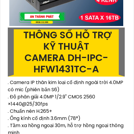
THÔNG SỐ HỖ TRỢ
KỸ THUẬT
CAMERA DH-IPC-
HFW1431TC-A
. Camera IP thân kim loại cố định ngoài trời 4.0MP
có mic (phiên bản S6)
. Độ phân giải 4.0MP 1/2.9" CMOS 2560
×1440@25/30fps
. Chuẩn nén H.265+
. Ống kính cố định 3.6mm (78°)
. Tầm xa hồng ngoại 30m, hỗ trợ hồng ngoại thông
minh