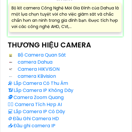
Bộ kit camera Công Nghệ Mới Gia Đình của Dahua là
một lựa chọn tuyệt vời cho việc giám sát và chắc
chắn hơn an ninh trong gia đình bạn. Được tích hợp
với các công nghệ AHD, CVI,...
THƯƠNG HIỆU CAMERA
Bộ Camera Quan Sát
camera Dahua
Camera HIKVISON
camera KBvision
️🎤️
Lắp Camera Có Thu Âm
📶
Lắp Camera IP Không Dây
🕵️
Camera Zoom Quang
🧛‍♀️
Camera Tích Hợp AI
💻
Lắp Camera IP Có Dây
⚙️
Đầu Ghi Camera HD
📥
Đầu ghi camera IP