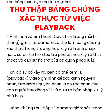
kho hàng của bạn mọi lúc mọi nơi.
THU THẬP BẰNG CHỨNG
XÁC THỰC TỪ VIỆC
PLAYBACK
- Hình ảnh và âm thanh (tùy chọn trong mỗi hệ
thống) ghi lại từ camera có thể làm bằng chứng
xác thực trong trường hợp xảy ra tranh chấp
hoặc sự cố, hỗ trợ điều tra phá án nếu xảy ra thất
thoát và cần sự hỗ trợ của cơ quan pháp luật.
- Khi có sự cố xảy ra, bạn có thể xem lại
(playback) video ghi hình để xác định nguyên
nhân, tìm kiếm nguyên nhân là do tác nhân của
con người hay động vật và đưa ra biện pháp xử lý
phù hợp.
- Bằng chứng thu thập từ camera giám sát trong