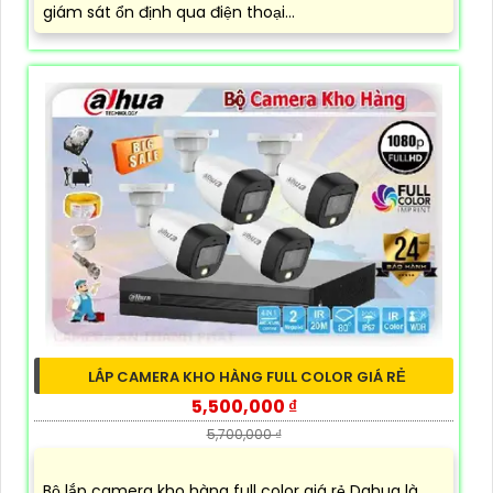
giám sát ổn định qua điện thoại...
LẮP CAMERA KHO HÀNG FULL COLOR GIÁ RẺ
5,500,000 ₫
5,700,000 ₫
Bộ lắp camera kho hàng full color giá rẻ Dahua là