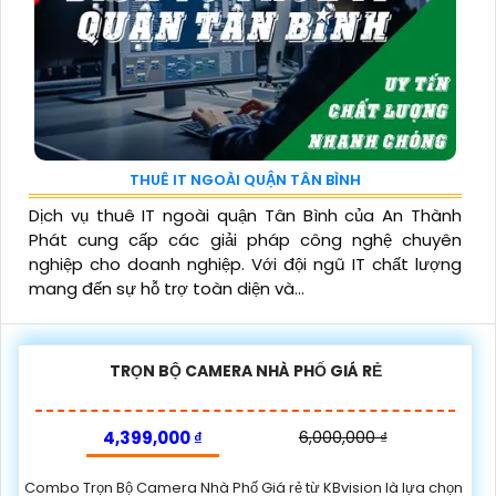
THUÊ IT NGOÀI QUẬN TÂN BÌNH
Dịch vụ thuê IT ngoài quận Tân Bình của An Thành
Phát cung cấp các giải pháp công nghệ chuyên
nghiệp cho doanh nghiệp. Với đội ngũ IT chất lượng
mang đến sự hỗ trợ toàn diện và...
TRỌN BỘ CAMERA NHÀ PHỐ GIÁ RẺ
4,399,000 ₫
6,000,000 ₫
Combo Trọn Bộ Camera Nhà Phố Giá rẻ từ KBvision là lựa chọn