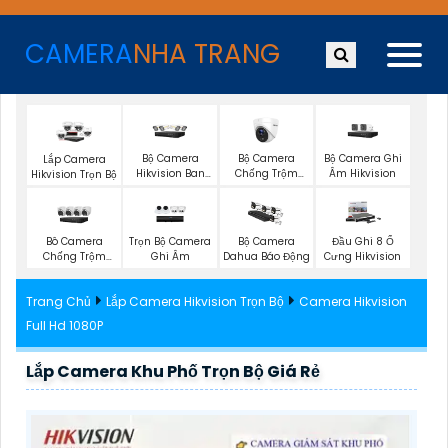
CAMERA
NHA TRANG
Bộ Camera
Bộ Camera
Bộ Camera Ghi
Lắp Camera
Hikvision Ban
Chống Trộm
Âm Hikvision
Hikvision Trọn Bộ
Đêm Có Màu
Hikvision
Trọn Bộ Camera
Bô Camera
Bộ Camera
Đầu Ghi 8 Ổ
Ghi Âm
Chống Trộm
Dahua Báo Động
Cưng Hikvision
Hikvision
Trang Chủ
Lắp Camera Hikvision Trọn Bộ
Camera Hikvision
Full Hd 1080P
Lắp Camera Khu Phố Trọn Bộ Giá Rẻ