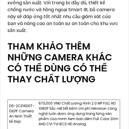
xưởng sản xuất. Với trang bị đầy đủ, thiết kế
chống nước và hồng ngoại Smart IR, bộ camera
này sẽ đáp ứng tốt nhất nhu cầu giám sát của
bạn và nâng cao an toàn sự an toàn cho khu vực
sản xuất.
THAM KHẢO THÊM
NHỮNG CAMERA KHÁC
CÓ THỂ DÙNG CÓ THỂ
THAY CHẤT LƯỢNG
670,000 VNĐ Chất Lượng Hình 2.0 MP FULL HD
DS-2CE16D0T-
1080P Sắc nét tiết kiệm chi phí Hikvision công
EXLPF Camera
nghệ luôn được ứng dụng trong từng sản
An Ninh Thiết
phẩm của minh Xem ban đêm Full Color 20m
kế Đẹp
AHD CVI TVI BCS HD Analog