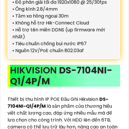
• Độ phân giải tối đa 1920x1080 @ 25/30fps
• Ống kính 2.8/4mm
• Tầm xa hồng ngoại 30m
• Không hỗ trợ Hik-Connect Cloud
• Hỗ trợ tên miền DDNS (up firmware mới
nhất)
• Tiêu chuẩn chống bụi nước IP67
• Nguồn 12V/PoE chuẩn 802.03af
HIKVISION
DS-7104NI-
Q1/4P/M
Thiết bị thu hình IP POE Đầu Ghi Hikvision
DS-
7104NI-Q1/4P/M
là sản phẩm của thương hiệu
việt chất lượng cao, đáp ứng nhiều mẫu mã để
lựa chọn cho công trình. Với HDD lên đến 6TB,
camera có thể lưu trữ lâu hơn, nâng cao an toàn