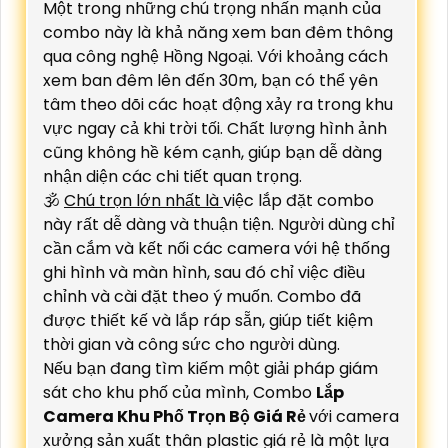
Một trong những chú trọng nhấn mạnh của
combo này là khả năng xem ban đêm thông
qua công nghệ Hồng Ngoại. Với khoảng cách
xem ban đêm lên đến 30m, bạn có thể yên
tâm theo dõi các hoạt động xảy ra trong khu
vực ngay cả khi trời tối. Chất lượng hình ảnh
cũng không hề kém cạnh, giúp bạn dễ dàng
nhận diện các chi tiết quan trọng.
🕉️
Chú trọn lớn nhất là
việc lắp đặt combo
này rất dễ dàng và thuận tiện. Người dùng chỉ
cần cắm và kết nối các camera với hệ thống
ghi hình và màn hình, sau đó chỉ việc điều
chỉnh và cài đặt theo ý muốn. Combo đã
được thiết kế và lắp ráp sẵn, giúp tiết kiệm
thời gian và công sức cho người dùng.
Nếu bạn đang tìm kiếm một giải pháp giám
sát cho khu phố của mình, Combo
Lắp
Camera Khu Phố Trọn Bộ Giá Rẻ
với camera
xưởng sản xuất thân plastic giá rẻ là một lựa