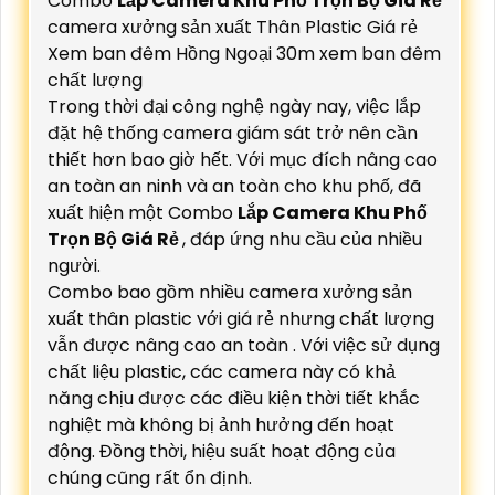
Combo
Lắp Camera Khu Phố Trọn Bộ Giá Rẻ
camera xưởng sản xuất Thân Plastic Giá rẻ
Xem ban đêm Hồng Ngoại 30m xem ban đêm
chất lượng
Trong thời đại công nghệ ngày nay, việc lắp
đặt hệ thống camera giám sát trở nên cần
thiết hơn bao giờ hết. Với mục đích nâng cao
an toàn an ninh và an toàn cho khu phố, đã
xuất hiện một Combo
Lắp Camera Khu Phố
Trọn Bộ Giá Rẻ
, đáp ứng nhu cầu của nhiều
người.
Combo bao gồm nhiều camera xưởng sản
xuất thân plastic với giá rẻ nhưng chất lượng
vẫn được nâng cao an toàn . Với việc sử dụng
chất liệu plastic, các camera này có khả
năng chịu được các điều kiện thời tiết khắc
nghiệt mà không bị ảnh hưởng đến hoạt
động. Đồng thời, hiệu suất hoạt động của
chúng cũng rất ổn định.