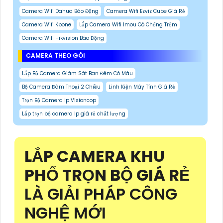
Camera Wifi Dahua Báo Động
Camera Wifi Ezviz Cube Giá Rẻ
Camera Wifi Kbone
Lắp Camera Wifi Imou Có Chống Trộm
Camera Wifi Hikvision Báo Động
CAMERA THEO GÓI
Lắp Bộ Camera Giám Sát Ban Đêm Có Màu
Bộ Camera Đàm Thoại 2 Chiều
Linh Kiện Máy Tính Giá Rẻ
Trọn Bộ Camera Ip Visioncop
Lắp trọn bộ camera Ip giá rẻ chất lượng
LẮP CAMERA KHU
PHỐ TRỌN BỘ GIÁ RẺ
LÀ GIẢI PHÁP CÔNG
NGHỆ MỚI