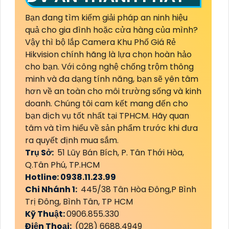
Bạn đang tìm kiếm giải pháp an ninh hiệu
quả cho gia đình hoặc cửa hàng của mình?
Vậy thì bộ lắp Camera Khu Phố Giá Rẻ
Hikvision chính hãng là lựa chọn hoàn hảo
cho bạn. Với công nghệ chống trộm thông
minh và đa dạng tính năng, bạn sẽ yên tâm
hơn về an toàn cho môi trường sống và kinh
doanh. Chúng tôi cam kết mang đến cho
bạn dịch vụ tốt nhất tại TPHCM. Hãy quan
tâm và tìm hiểu về sản phẩm trước khi đưa
ra quyết định mua sắm.
Trụ Sở:
51 Lũy Bán Bích, P. Tân Thới Hòa,
Q.Tân Phú, TP.HCM
Hotline: 0938.11.23.99
Chi Nhánh 1:
445/38 Tân Hòa Đông,P Bình
Trị Đông, Bình Tân, TP HCM
Kỹ Thuật:
0906.855.330
Điện Thoại:
(028) 6688.4949