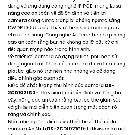
dụng và ứng dụng công nghệ IP POE, mang lại sự
nâng cao an toàn về độ ổn định và tiện lợi.
camera cũng được trang bị chống ngược sáng
DWDR 130db, giúp thấy rõ hơn khi bị ánh ngược
chiều ánh sáng.
Công nghệ Ai được tích hợp
nâng
cao an toàn rằng bạn sẽ không bỏ lỡ bất kỳ chi
tiết quan trọng nào trong hình ảnh.
Về thiết kế, camera có dạng bullet, phù hợp sử
dụng ngoài trời. Thân của camera được làm bằng
plastic, giúp nó trở nên nhẹ nhàng và dễ dàng
điều chỉnh góc quan sát.
Mức độ chất lượng thu hình của camera
DS-
2CD1021G0-I
Hikvision là rất ổn định và đáng tin
cậy, nâng cao an toàn rằng bạn có thể giám sát
và ghi lại mọi diễn biến quan trọng một cách rõ
ràng và chính xác.
Nhìn những đặc điểm của thiết bị có thể nói là
camera An Ninh
DS-2CD1021G0-I
Hikvision là một