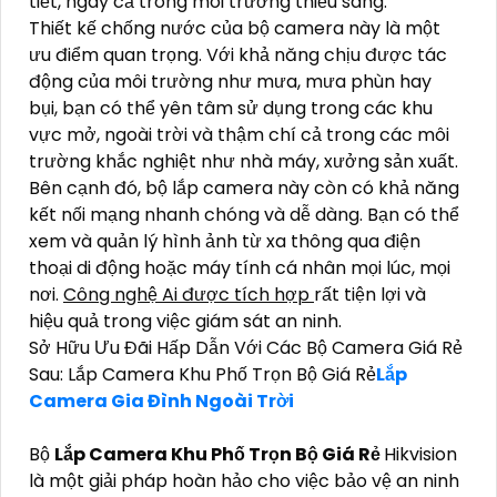
tiết, ngay cả trong môi trường thiếu sáng.
Thiết kế chống nước của bộ camera này là một
ưu điểm quan trọng. Với khả năng chịu được tác
động của môi trường như mưa, mưa phùn hay
bụi, bạn có thể yên tâm sử dụng trong các khu
vực mở, ngoài trời và thậm chí cả trong các môi
trường khắc nghiệt như nhà máy, xưởng sản xuất.
Bên cạnh đó, bộ lắp camera này còn có khả năng
kết nối mạng nhanh chóng và dễ dàng. Bạn có thể
xem và quản lý hình ảnh từ xa thông qua điện
thoại di động hoặc máy tính cá nhân mọi lúc, mọi
nơi.
Công nghệ Ai được tích hợp
rất tiện lợi và
hiệu quả trong việc giám sát an ninh.
Sở Hữu Ưu Đãi Hấp Dẫn Với Các Bộ Camera Giá Rẻ
Sau: Lắp Camera Khu Phố Trọn Bộ Giá Rẻ
Lắp
Camera Gia Đình Ngoài Trời
Bộ
Lắp Camera Khu Phố Trọn Bộ Giá Rẻ
Hikvision
là một giải pháp hoàn hảo cho việc bảo vệ an ninh