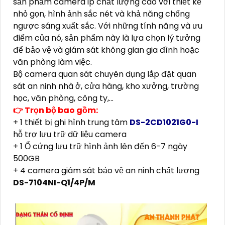
sản phẩm camera ip chất lượng cao với thiết kế
nhỏ gọn, hình ảnh sắc nét và khả năng chống
ngược sáng xuất sắc. Với những tính năng và ưu
điểm của nó, sản phẩm này là lựa chọn lý tưởng
để bảo vệ và giám sát không gian gia đình hoặc
văn phòng làm việc.
Bộ camera quan sát chuyên dụng lắp đặt quan
sát an ninh nhà ở, cửa hàng, kho xưởng, trường
học, văn phòng, công ty,...
👉 Trọn bộ bao gồm:
+ 1 thiết bị ghi hình trung tâm
DS-2CD1021G0-I
hỗ trợ lưu trữ dữ liệu camera
+ 1 Ổ cứng lưu trữ hình ảnh lên đến 6-7 ngày
500GB
+ 4 camera giám sát bảo vệ an ninh chất lượng
DS-7104NI-Q1/4P/M