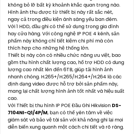
không bỏ lỡ bất kỳ khoảnh khắc quan trọng nào.
Hình ảnh thu được từ thiết bị này rất sắc nét,
ngay cả trong điều kiện ánh sáng yếu ban đêm.
Với 1 HDD, đầu ghi có thể sử dụng trong gia đình
hay cửa hàng. Với công nghệ IP POE 4 kênh, sản
phẩm này không chỉ tiết kiệm chi phí mà còn
thích hợp cho những hệ thống lớn.
Thiết bị này còn có nhiều chức năng ưu việt, bao
gồm thu hình chất lượng cao, hổ trợ HDD có dung
lượng cao nhất lên đến 6TB, giúp tải hình ảnh
nhanh chóng. H.265+/H.265/H.264+/H.264 là các
định dạng video được hỗ trợ bởi sản phẩm này,
mang lại chất lượng hình ảnh tốt nhất và hiệu suất
cao.
Với Thiết bị thu hình IP POE Đầu Ghi Hikvision
DS-
7104NI-Q1/4P/M
, bạn có thể yên tâm về việc
giám sát và bảo vệ tài sản với khả năng ghi lại mọi
diễn biến xung quanh một cách chi tiết và rõ ràng.