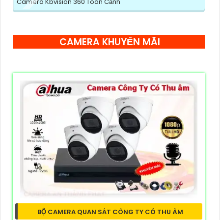
Camera Kbvision 360 Toàn Cảnh
CAMERA KHUYẾN MÃI
BỘ CAMERA QUAN SÁT CÔNG TY CÓ THU ÂM