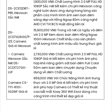
1,930,000 VNĐ Chất Lượng Hình 2.0 MP FULL HD
1080P Sắc nét tiết kiệm chi phí Hikvision công
DS-2CE12D8T-
nghệ luôn được ứng dụng trong từng sản
PIRL Hikvision
phẩm của minh Hình ảnh xem ban đêm
Sắc Nét
sáng đẹp với Hồng Ngoại 80m công nghệ
AHD CVI TVI BCS Hoặt động bền bỉ
15,900,000 VNĐ Trong và nét cả ngày và đêm
DS-
với 2.0 MP Xem được ban đêm Hồng Ngoại
2CD7A26G0/P-
100m Hikvision Chiết khấu cao sản phẩm
IZS Camera
chất lượng hình ảnh màu sắc trung thực giá
Giá rẻ Hikvision
rẻ
✨ Camera
2,730,000 VNĐ Chất Lượng Hình 2.0 MP FULL HD
Hikvision Sắc
1080P Giá rẻ tiết kiệm chi phí hình ảnh phù
Nét DS-
hợp khả năng giám sát ban đêm Full Color
2CD1T27G0-
50m xem ban đêm chuyên dụng Chuyên
LUF
dụng về đêm Chất Lượng
959,000 VNĐ Với Chức Năng Hình ảnh trung
Camera CS-
thực với 2.0 MP Giá rẻ tiết kiệm chi phí hình
TY1-R101-
ảnh phù hợp Camera có Thiết kế mỹ thuật
1G2WF Giá rẻ
cao bắt mắt Xoay 360 Wifi Ezviz dùng cho
công trình nhỏ thiết kế đẹp giá rẻ