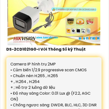
DS-2CD1021G0-I Với Thông Số kỹ Thuật
Camera IP hình trụ 2MP
• Cảm biến 1/2.9 progressive scan CMOS
• Chuẩn nén H.265 , H.265
+ , H.264 , H.264
+ ; Hỗ trợ 2 luồng dữ liệu
• Độ nhạy sáng Color: 0.01 Lux @ (F2.2, AGC
ON)
• Chống ngược sáng: DWDR, BLC, HLC, 3D DNR