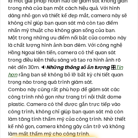
là một giải pháp hoàn hảo để giám sát không gian
trong nhà của bạn một cách hiệu quả. Với hình
dáng nhỏ gọn và thiết kế đẹp mắt, camera này sẽ
không chỉ giúp bạn quan sát mà còn tạo điểm
nhấn mỹ thuật cho không gian sống của bạn.
Một trong những ưu điểm nổi bật của combo này
là chất lượng hình ảnh ban đêm. Với công nghệ
Hồng Ngoại tiên tiến, camera có thể quan sát
trong điều kiện thiếu sáng và tạo ra hình ảnh rõ
nét đến 30m. 🔉
Những thông số ấn tượng
🎛
Tin
hơn
rằng bạn sẽ không bỏ lỡ bất kỳ chi tiết quan
trọng nào trong quá trình giám sát.
Combo này cũng rất phù hợp để giám sát các
công trình nhỏ gọn như trang trí nội thất dome
plastic. Camera có thể được gắn trực tiếp vào
công trình, không chỉ giúp bạn quan sát mà còn
làm tăng tính thẩm mỹ của công trình. Nhờ thiết
kế nhỏ gọn, camera không gây cản trở và không
làm mất thẩm mỹ cho công trình.