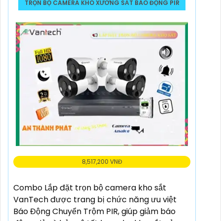
TRỌN BỘ CAMERA KHO XƯỞNG SẮT BÁO ĐỘNG PIR
8,517,200 VNĐ
Combo Lắp đặt trọn bộ camera kho sắt
VanTech được trang bị chức năng ưu việt
Báo Động Chuyển Trộm PIR, giúp giảm báo