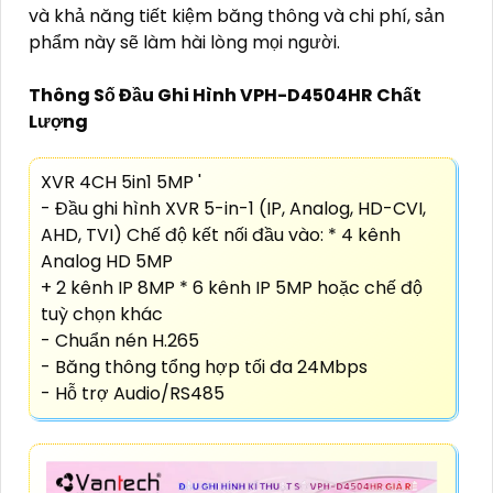
và khả năng tiết kiệm băng thông và chi phí, sản
phẩm này sẽ làm hài lòng mọi người.
Thông Số Đầu Ghi Hình VPH-D4504HR Chất
Lượng
XVR 4CH 5in1 5MP '
- Đầu ghi hình XVR 5-in-1 (IP, Analog, HD-CVI,
AHD, TVI) Chế độ kết nối đầu vào: * 4 kênh
Analog HD 5MP
+ 2 kênh IP 8MP * 6 kênh IP 5MP hoặc chế độ
tuỳ chọn khác
- Chuẩn nén H.265
- Băng thông tổng hợp tối đa 24Mbps
- Hỗ trợ Audio/RS485