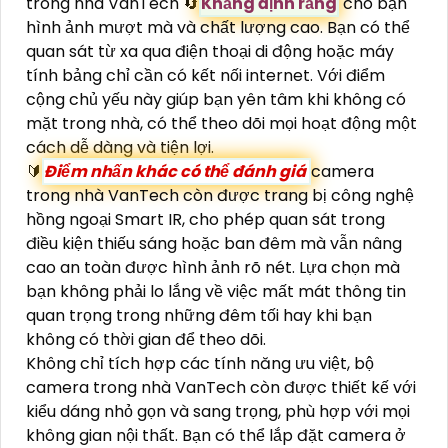
trong nhà VanTech 🔄
Khẳng định rằng
cho bạn
hình ảnh mượt mà và chất lượng cao. Bạn có thể
quan sát từ xa qua điện thoại di động hoặc máy
tính bảng chỉ cần có kết nối internet. Với điểm
cộng chủ yếu này giúp bạn yên tâm khi không có
mặt trong nhà, có thể theo dõi mọi hoạt động một
cách dễ dàng và tiện lợi.
🔰
Điểm nhấn khác có thể đánh giá
camera
trong nhà VanTech còn được trang bị công nghệ
hồng ngoại Smart IR, cho phép quan sát trong
điều kiện thiếu sáng hoặc ban đêm mà vẫn nâng
cao an toàn được hình ảnh rõ nét. Lựa chọn mà
bạn không phải lo lắng về việc mất mát thông tin
quan trọng trong những đêm tối hay khi bạn
không có thời gian để theo dõi.
Không chỉ tích hợp các tính năng ưu việt, bộ
camera trong nhà VanTech còn được thiết kế với
kiểu dáng nhỏ gọn và sang trọng, phù hợp với mọi
không gian nội thất. Bạn có thể lắp đặt camera ở