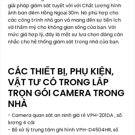
giải pháp giám sát tuyệt vời với Chất Lượng hình
ảnh ban đêm Hồng Ngoại 30m. Nó phù hợp cho
các công trình nhỏ gọn và mang đến sự tiện ích
và thẩm mỹ cho không gian sống của bạn. Với
mức giá hợp lý, đây là một sự lựa chọn đáng cân
nhắc cho hệ thống giám sát trong nhà của bạn.
CÁC THIẾT BỊ, PHỤ KIỆN,
VẬT TƯ CÓ TRONG LẮP
TRỌN GÓI CAMERA TRONG
NHÀ
- Camera quan sát an ninh giá rẻ VPH-201DA , số
lượng 4 cái
- Bộ xử lý trung tâm ghi hình VPH-D4504HR, số