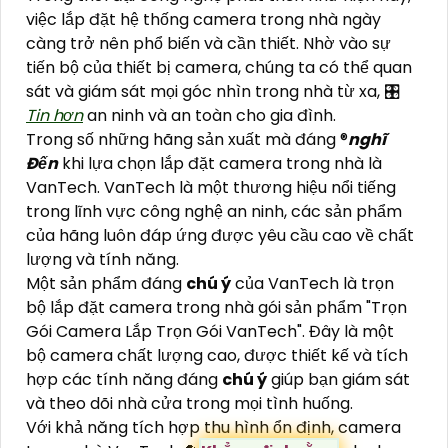
việc lắp đặt hệ thống camera trong nhà ngày
càng trở nên phổ biến và cần thiết. Nhờ vào sự
tiến bộ của thiết bị camera, chúng ta có thể quan
sát và giám sát mọi góc nhìn trong nhà từ xa, 🎛
Tin hơn
an ninh và an toàn cho gia đình.
Trong số những hãng sản xuất mà đáng ®️
nghĩ
Đến
khi lựa chọn lắp đặt camera trong nhà là
VanTech. VanTech là một thương hiệu nổi tiếng
trong lĩnh vực công nghệ an ninh, các sản phẩm
của hãng luôn đáp ứng được yêu cầu cao về chất
lượng và tính năng.
Một sản phẩm đáng
chú ý
của VanTech là trọn
bộ lắp đặt camera trong nhà gói sản phẩm "Trọn
Gói Camera Lắp Trọn Gói VanTech". Đây là một
bộ camera chất lượng cao, được thiết kế và tích
hợp các tính năng đáng
chú ý
giúp bạn giám sát
và theo dõi nhà cửa trong mọi tình huống.
Với khả năng tích hợp thu hình ổn định, camera