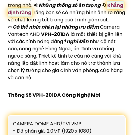
trong nhà. 🔉
Những thông số ấn tượng
🔄
Khẳng
định rằng
rằng bạn sẽ có những hình ảnh rõ ràng
và chất lượng tốt trong quá trình giám sát.
📂
Có thể nhìn nhận lại những ưu điểm
Camera
Vantech AHD
VPH-201DA
là một thiết bị gắn liền
với các tính năng đáng ®️
nghĩ Đến
như độ nét
cao, công nghệ Hồng Ngoại, ổn định và chống
ngược sáng. Thiết kế tinh tế của nó cùng với khả
năng lắp đặt linh hoạt làm cho nó trở thành lựa
chọn lý tưởng cho gia đình văn phòng, cửa hàng
và căn hộ.
Thông Số VPH-201DA Công Nghệ Mới
CAMERA DOME AHD/TVI 2MP
- Độ phân giải 2.0MP (1920 x 1080)