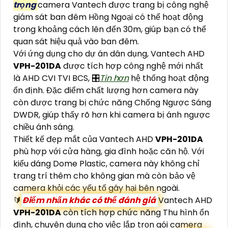
trọng
camera Vantech được trang bị công nghệ
giám sát ban đêm Hồng Ngoại có thể hoạt động
trong khoảng cách lên đến 30m, giúp bạn có thể
quan sát hiệu quả vào ban đêm.
Với ứng dụng cho dự án dân dụng, Vantech AHD
VPH-201DA
được tích hợp công nghệ mới nhất
là AHD CVI TVI BCS, 🎛
Tin hơn
hệ thống hoạt động
ổn định. Đặc điểm chất lượng hơn camera này
còn được trang bị chức năng Chống Ngược Sáng
DWDR, giúp thấy rõ hơn khi camera bị ánh ngược
chiều ánh sáng.
Thiết kế đẹp mắt của Vantech AHD
VPH-201DA
phù hợp với cửa hàng, gia đình hoặc căn hộ. Với
kiểu dáng Dome Plastic, camera này không chỉ
trang trí thêm cho không gian mà còn bảo vệ
camera khỏi các yếu tố gây hại bên ngoài.
🔰
Điểm nhấn khác có thể đánh giá
Vantech AHD
VPH-201DA
còn tích hợp chức năng Thu hình ổn
định, chuyên dụng cho việc lắp trọn gói camera