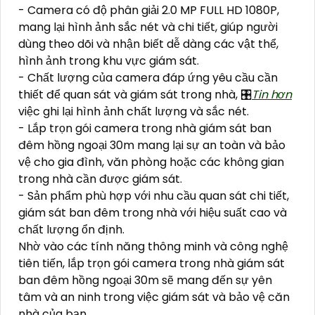
- Camera có độ phân giải 2.0 MP FULL HD 1080P,
mang lại hình ảnh sắc nét và chi tiết, giúp người
dùng theo dõi và nhận biết dễ dàng các vật thể,
hình ảnh trong khu vực giám sát.
- Chất lượng của camera đáp ứng yêu cầu cần
thiết để quan sát và giám sát trong nhà, 🎛
Tin hơn
việc ghi lại hình ảnh chất lượng và sắc nét.
- Lắp trọn gói camera trong nhà giám sát ban
đêm hồng ngoại 30m mang lại sự an toàn và bảo
vệ cho gia đình, văn phòng hoặc các không gian
trong nhà cần được giám sát.
- Sản phẩm phù hợp với nhu cầu quan sát chi tiết,
giám sát ban đêm trong nhà với hiệu suất cao và
chất lượng ổn định.
Nhờ vào các tính năng thông minh và công nghệ
tiên tiến, lắp trọn gói camera trong nhà giám sát
ban đêm hồng ngoại 30m sẽ mang đến sự yên
tâm và an ninh trong việc giám sát và bảo vệ căn
nhà của bạn.