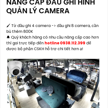
NÂNG CẤP ĐẦU GHI HÌNH
QUẢN LÝ CAMERA
🖌 Từ đầu ghi 4 camera -> đầu ghi 8 camera, cần
bù thêm 800K
🔔 Quý khách hàng có nhu cầu nâng cấp cao hơn
thì gọi trực tiếp đến
hotline 0938.112.399
để
được bộ phận CSKH hỗ trợ chi tiết hơn ạ!