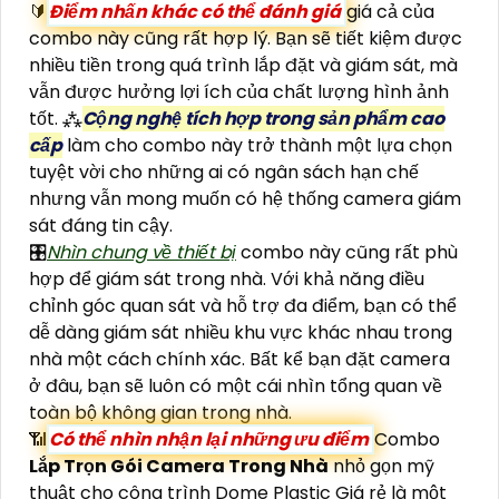
🔰
Điểm nhấn khác có thể đánh giá
giá cả của
combo này cũng rất hợp lý. Bạn sẽ tiết kiệm được
nhiều tiền trong quá trình lắp đặt và giám sát, mà
vẫn được hưởng lợi ích của chất lượng hình ảnh
tốt. ⁂
Cộng nghệ tích hợp trong sản phẩm cao
cấp
làm cho combo này trở thành một lựa chọn
tuyệt vời cho những ai có ngân sách hạn chế
nhưng vẫn mong muốn có hệ thống camera giám
sát đáng tin cậy.
🎛
Nhìn chung về thiết bị
combo này cũng rất phù
hợp để giám sát trong nhà. Với khả năng điều
chỉnh góc quan sát và hỗ trợ đa điểm, bạn có thể
dễ dàng giám sát nhiều khu vực khác nhau trong
nhà một cách chính xác. Bất kể bạn đặt camera
ở đâu, bạn sẽ luôn có một cái nhìn tổng quan về
toàn bộ không gian trong nhà.
📶
Có thể nhìn nhận lại những ưu điểm
Combo
Lắp Trọn Gói Camera Trong Nhà
nhỏ gọn mỹ
thuật cho công trình Dome Plastic Giá rẻ là một