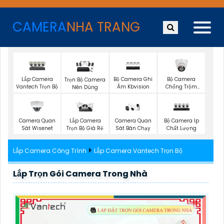
CAMERA
NHA TRANG
Lắp Camera
Bộ Camera Ghi
Bộ Camera
Trọn Bộ Camera
Vantech Trọn Bộ
Âm Kbvision
Chống Trộm
Nên Dùng
Kbvision
Camera Quan
Camera Quan
Bộ Camera Ip
Lắp Camera
Sát Wisenet
Sát Bán Chạy
Chất Lượng
Trọn Bộ Giá Rẻ
Lắp Camera Công Trình
Lắp Camera Vantech Trọn Bộ
Lắp Trọn Gói Camera Trong Nhà