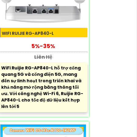
WIFI RUIJIE RG-AP840-L
5%-35%
Liên Hệ
WiFi Ruijie RG-AP840-L hỗ trợ cổng
quang 5G và cổng điện 5G, mang
đến sự linh hoạt trong triển khai và
khả năng mở rộng băng thông tối
ưu. Với công nghệ Wi-Fi 6, Ruijie RG-
AP840-L cho tốc độ dữ liệu kết hợp
lên tới 5