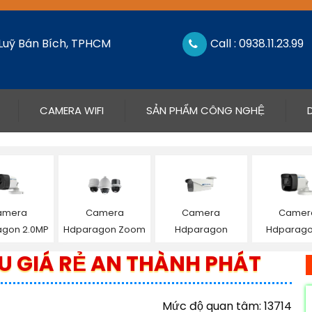
 Luỹ Bán Bích, TPHCM
Call : 0938.11.23.99
CAMERA WIFI
SẢN PHẨM CÔNG NGHỆ
amera
Camera
Camera
Camer
gon 2.0MP
Hdparagon Zoom
Hdparagon
Hdparago
U GIÁ RẺ AN THÀNH PHÁT
Mức độ quan tâm: 13714