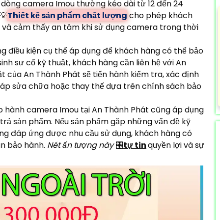
c dòng camera Imou thường kéo dài từ 12 đến 24
💡
Thiết kế sản phẩm chất lượng
cho phép khách
 và cảm thấy an tâm khi sử dụng camera trong thời
g điều kiện cụ thể áp dụng để khách hàng có thể bảo
nh sự cố kỹ thuật, khách hàng cần liên hệ với An
t của An Thành Phát sẽ tiến hành kiểm tra, xác định
pháp sửa chữa hoặc thay thế dựa trên chính sách bảo
o hành camera Imou tại An Thành Phát cũng áp dụng
trả sản phẩm. Nếu sản phẩm gặp những vấn đề kỹ
ng đáp ứng được nhu cầu sử dụng, khách hàng có
an bảo hành.
Nét ấn tượng này
🎛
tự tin
quyền lợi và sự