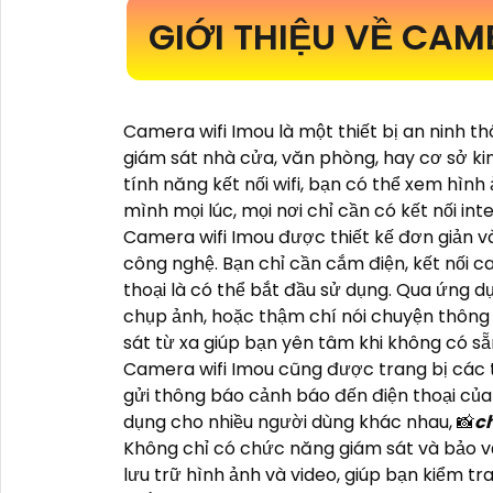
GIỚI THIỆU VỀ CAM
Camera wifi Imou là một thiết bị an ninh t
giám sát nhà cửa, văn phòng, hay cơ sở ki
tính năng kết nối wifi, bạn có thể xem hình
mình mọi lúc, mọi nơi chỉ cần có kết nối int
Camera wifi Imou được thiết kế đơn giản v
công nghệ. Bạn chỉ cần cắm điện, kết nối c
thoại là có thể bắt đầu sử dụng. Qua ứng dụn
chụp ảnh, hoặc thậm chí nói chuyện thông 
sát từ xa giúp bạn yên tâm khi không có sẵ
Camera wifi Imou cũng được trang bị các 
gửi thông báo cảnh báo đến điện thoại của
dụng cho nhiều người dùng khác nhau, 📸
c
Không chỉ có chức năng giám sát và bảo vệ 
lưu trữ hình ảnh và video, giúp bạn kiểm tr