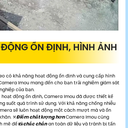
ĐỘNG ỔN ĐỊNH, HÌNH ẢNH
eo có khả năng hoạt động ổn định và cung cấp hình
n, Camera Imou mang đến cho bạn trải nghiệm giám sát
 nghiệp của bạn.
 hoạt động ổn định, Camera Imou đã được thiết kế
ng suốt quá trình sử dụng. Với khả năng chống nhiễu
amera sẽ luôn hoạt động một cách mượt mà và ổn
 khăn. ⤧
Điểm chất lượng hơn
Camera Imou cũng
h mẽ để 📸
chắc chắn
an toàn dữ liệu và tránh bị tấn