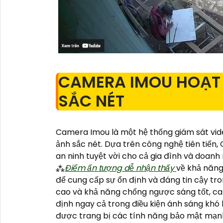
CAMERA IMOU HOẠT 
SẮC NÉT
Camera Imou là một hệ thống giám sát vid
ảnh sắc nét. Dựa trên công nghệ tiên tiế
an ninh tuyệt vời cho cả gia đình và doanh
⁂
Điểm ấn tượng dễ nhận thấy
về khả năng
để cung cấp sự ổn định và đáng tin cậy tro
cao và khả năng chống ngược sáng tốt, c
định ngay cả trong điều kiện ánh sáng khó
được trang bị các tính năng bảo mật mạn