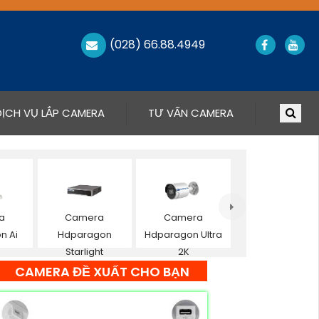
(028) 66.88.4949
DỊCH VỤ LẮP CAMERA
TƯ VẤN CAMERA
a
Camera
Camera
n Ai
Hdparagon
Hdparagon Ultra
Starlight
2K
CAMERA ĐỀ XUẤT CHO BẠN