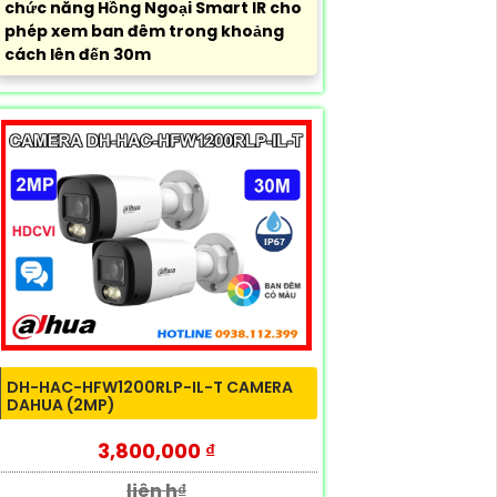
chức năng Hồng Ngoại Smart IR cho
phép xem ban đêm trong khoảng
cách lên đến 30m
DH-HAC-HFW1200RLP-IL-T CAMERA
DAHUA (2MP)
3,800,000 ₫
liên h₫