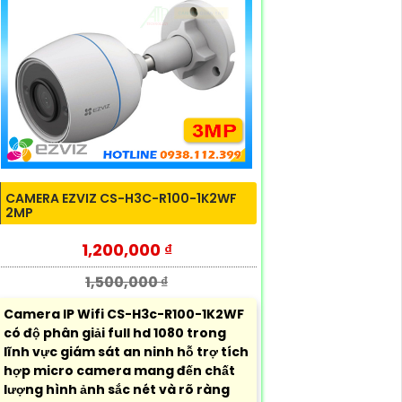
CAMERA EZVIZ CS-H3C-R100-1K2WF
2MP
1,200,000 ₫
1,500,000 ₫
Camera IP Wifi CS-H3c-R100-1K2WF
có độ phân giải full hd 1080 trong
lĩnh vực giám sát an ninh hỗ trợ tích
hợp micro camera mang đến chất
lượng hình ảnh sắc nét và rõ ràng