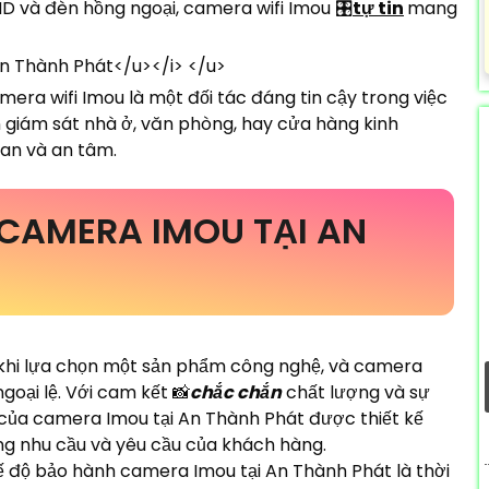
HD và đèn hồng ngoại, camera wifi Imou 🎛
tự tin
mang
mera wifi Imou là một đối tác đáng tin cậy trong việc
n giám sát nhà ở, văn phòng, hay cửa hàng kinh
an và an tâm.
CAMERA IMOU TẠI AN
 khi lựa chọn một sản phẩm công nghệ, và camera
goại lệ. Với cam kết 📸
chắc chắn
chất lượng và sự
 của camera Imou tại An Thành Phát được thiết kế
ứng nhu cầu và yêu cầu của khách hàng.
ế độ bảo hành camera Imou tại An Thành Phát là thời