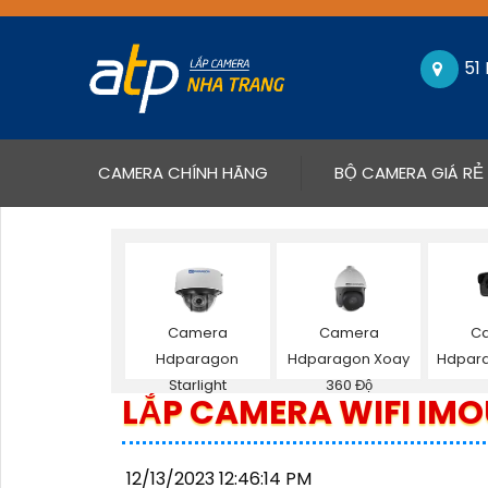
51
(CURRENT)
CAMERA CHÍNH HÃNG
BỘ CAMERA GIÁ RẺ
Camera
Camera
C
Hdparagon
Hdparagon Xoay
Hdpara
Starlight
360 Độ
LẮP CAMERA WIFI IMO
12/13/2023 12:46:14 PM