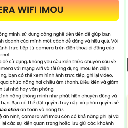
ERA WIFI IMOU
hông minh, sử dụng công nghệ tiên tiến để giúp bạn
nh doanh của mình một cách dễ dàng và hiệu quả. Với
 ảnh trực tiếp từ camera trên điện thoại di động của
ernet.
à dễ sử dụng, không yêu cầu kiến thức chuyên sâu về
amera với mạng wifi và tải ứng dụng Imou lên điện
g, bạn có thể xem hình ảnh trực tiếp, ghi lại video,
qua chức năng hai chiều âm thanh. Điều kiển và giám
n tại nhà hay văn phòng.
tính năng thông minh như phát hiện chuyển động và
 bạn. Bạn có thể đặt quyền truy cập và phân quyền sử
hắc chắn
an toàn và riêng tư.
an ninh, camera wifi Imou còn có khả năng ghi lại và
a lại các sự kiện quan trọng hoặc lưu giữ các khoảnh