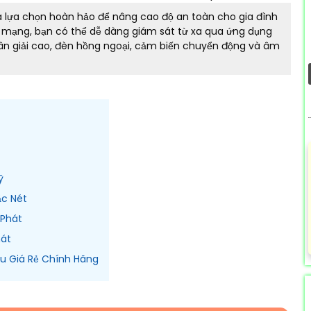
à lựa chọn hoàn hảo để nâng cao độ an toàn cho gia đình
a mạng, bạn có thể dễ dàng giám sát từ xa qua ứng dụng
hân giải cao, đèn hồng ngoại, cảm biến chuyển động và âm
ỹ
ắc Nét
 Phát
hát
ou Giá Rẻ Chính Hãng