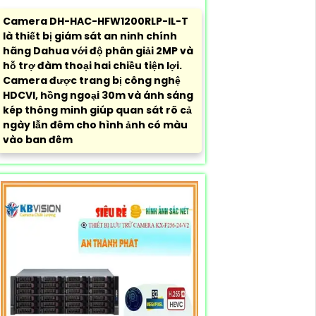
Camera DH-HAC-HFW1200RLP-IL-T
là thiết bị giám sát an ninh chính
hãng Dahua với độ phân giải 2MP và
hỗ trợ đàm thoại hai chiều tiện lợi.
Camera được trang bị công nghệ
HDCVI, hồng ngoại 30m và ánh sáng
kép thông minh giúp quan sát rõ cả
ngày lẫn đêm cho hình ảnh có màu
vào ban đêm