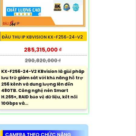
ĐẦU THU IP KBVISION KX-F256-24-V2
285,315,000 ₫
290,820,000 ₫
KX-F256-24-V2 KBvision là giải pháp
lưu trữ giám sát với khả năng hỗ trợ
256 kênh và dung lượng lên đến
480TB. Công nghệ nén Smart
H.265+, RAID bảo vệ dữ liệu, kết nối
10Gbps và...
CAMERA THEO CHỨC NĂNG