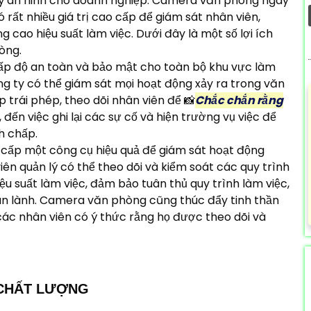
 lý an ninh cho doanh nghiệp. Camera văn phòng ngày
rất nhiều giá trị cao cấp để giám sát nhân viên,
 cao hiệu suất làm việc. Dưới đây là một số lợi ích
òng.
ấp độ an toàn và bảo mật cho toàn bộ khu vực làm
ng ty có thể giám sát mọi hoạt động xảy ra trong văn
 trái phép, theo dõi nhân viên để 📸
Chắc chắn rằng
 đến việc ghi lại các sự cố và hiện trường vụ việc để
nh chấp.
cấp một công cụ hiệu quả để giám sát hoạt động
ên quản lý có thể theo dõi và kiểm soát các quy trình
u suất làm việc, đảm bảo tuân thủ quy trình làm việc,
 an lành. Camera văn phòng cũng thúc đẩy tinh thần
các nhân viên có ý thức rằng họ được theo dõi và
 CHẤT LƯỢNG