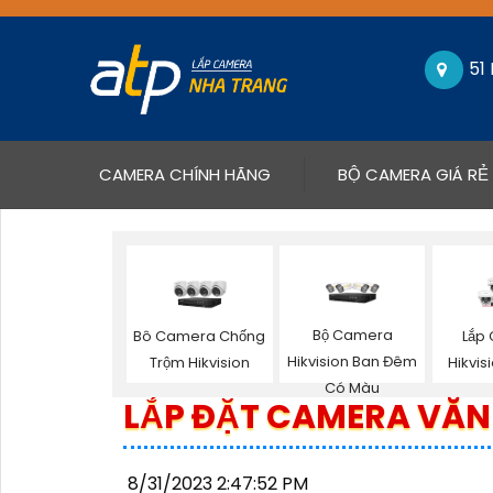
51
(CURRENT)
CAMERA CHÍNH HÃNG
BỘ CAMERA GIÁ RẺ
Bộ Camera
Bô Camera Chống
Lắp
Hikvision Ban Đêm
Trộm Hikvision
Hikvis
Có Màu
LẮP ĐẶT CAMERA VĂN
8/31/2023 2:47:52 PM