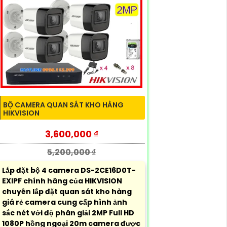
BỘ CAMERA QUAN SÁT KHO HÀNG
HIKVISION
3,600,000 ₫
5,200,000 ₫
Lắp đặt bộ 4 camera DS-2CE16D0T-
EXIPF chính hãng của HIKVISION
chuyên lắp đặt quan sát kho hàng
giá rẻ camera cung cấp hình ảnh
sắc nét với độ phân giải 2MP Full HD
1080P hồng ngoại 20m camera được