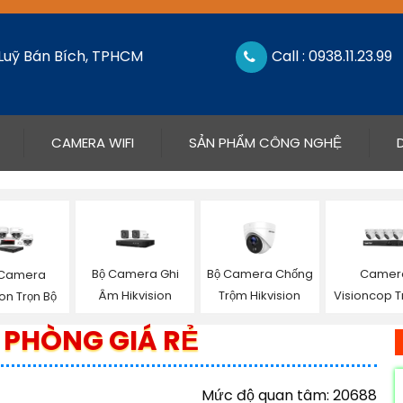
 Luỹ Bán Bích, TPHCM
Call : 0938.11.23.99
CAMERA WIFI
SẢN PHẨM CÔNG NGHỆ
Bộ Camera Ghi
Bộ Camera Chống
Camer
 Camera
Âm Hikvision
Trộm Hikvision
Visioncop T
ion Trọn Bộ
 PHÒNG GIÁ RẺ
Mức độ quan tâm: 20688