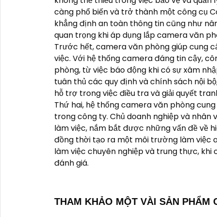
không thể thiếu trong việc bảo vệ và quản
càng phổ biến và trở thành một công cụ Có 
khẳng định an toàn thông tin cũng như nâng
quan trọng khi áp dụng lắp camera văn ph
Trước hết, camera văn phòng giúp cung c
việc. Với hệ thống camera đáng tin cậy, cô
phòng, từ việc báo động khi có sự xâm nhập
tuân thủ các quy định và chính sách nội bộ,
hỗ trợ trong việc điều tra và giải quyết tra
Thứ hai, hệ thống camera văn phòng cung 
trong công ty. Chủ doanh nghiệp và nhân vi
làm việc, nắm bắt được những vấn đề về hiệ
đồng thời tạo ra một môi trường làm việc
làm việc chuyên nghiệp và trung thực, khi 
đánh giá.
THAM KHẢO MỘT VÀI SẢN PHẨM