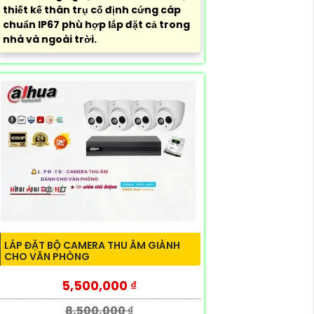
thiết kế thân trụ cố định cứng cáp
chuẩn IP67 phù hợp lắp đặt cả trong
nhà và ngoài trời.
LẮP ĐẶT BỘ CAMERA THU ÂM GIÀNH
CHO VĂN PHÒNG
5,500,000 ₫
8,500,000 ₫