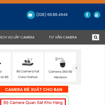
(028) 66.88.4949
DỊCH VỤ LẮP CAMERA
TƯ VẤN CAMERA
a
Bộ Camera Full
Camera 360 Độ
rọn Bộ
Color Dahua
Hikvision
CAMERA ĐỀ XUẤT CHO BẠN