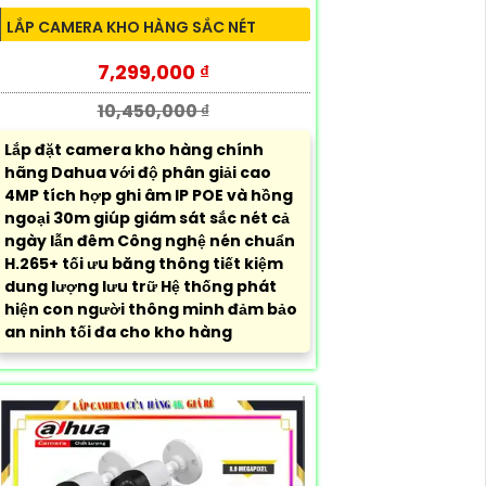
LẮP CAMERA KHO HÀNG SẮC NÉT
7,299,000 ₫
10,450,000 ₫
Lắp đặt camera kho hàng chính
hãng Dahua với độ phân giải cao
4MP tích hợp ghi âm IP POE và hồng
ngoại 30m giúp giám sát sắc nét cả
ngày lẫn đêm Công nghệ nén chuẩn
H.265+ tối ưu băng thông tiết kiệm
dung lượng lưu trữ Hệ thống phát
hiện con người thông minh đảm bảo
an ninh tối đa cho kho hàng