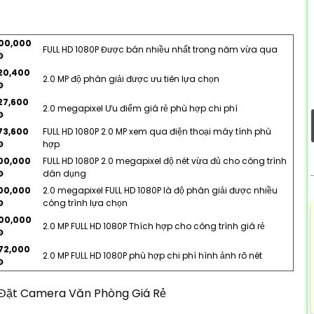
00,000
FULL HD 1080P Được bán nhiều nhất trong năm vừa qua
Đ
20,400
2.0 MP độ phân giải được ưu tiên lựa chọn
Đ
27,600
2.0 megapixel Ưu điểm giá rẻ phù hợp chi phí
Đ
73,600
FULL HD 1080P 2.0 MP xem qua điện thoại máy tính phù
Đ
hợp
00,000
FULL HD 1080P 2.0 megapixel độ nét vừa đủ cho công trình
Đ
dân dụng
00,000
2.0 megapixel FULL HD 1080P là độ phân giải được nhiều
Đ
công trình lựa chọn
00,000
2.0 MP FULL HD 1080P Thích hợp cho công trình giá rẻ
Đ
72,000
2.0 MP FULL HD 1080P phù hợp chi phí hình ảnh rõ nét
Đ
 Đặt Camera Văn Phòng Giá Rẻ