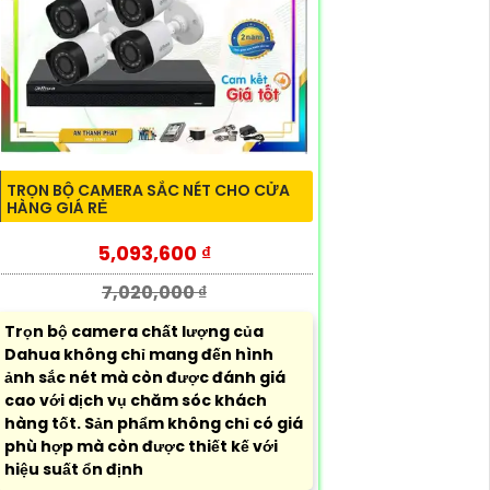
TRỌN BỘ CAMERA SẮC NÉT CHO CỬA
HÀNG GIÁ RẺ
5,093,600 ₫
7,020,000 ₫
Trọn bộ camera chất lượng của
Dahua không chỉ mang đến hình
ảnh sắc nét mà còn được đánh giá
cao với dịch vụ chăm sóc khách
hàng tốt. Sản phẩm không chỉ có giá
phù hợp mà còn được thiết kế với
hiệu suất ổn định