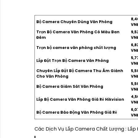
8,4
Bộ Camera Chuyên Dùng Văn Phòng
VN
Trọn Bộ Camera Văn Phòng Có Màu Ban
9,5
Đêm
VN
6,8
Trọn bộ camera văn phòng chất lượng
VN
5,7
Lắp Đặt Trọn Bộ Camera Văn Phòng
VN
Chuyên Lắp Đặt Bộ Camera Thu Âm Giành
5,5
Cho Văn Phòng
VN
5,5
Bộ Camera Giám Sát Văn Phòng
VN
4,5
Lắp Bộ Camera Văn Phòng Giá Rẻ Hikvision
VN
6,0
Bộ Camera Báo Động Văn Phòng Giá Rẻ
VN
Các Dịch Vụ Lắp Camera Chất Lượng : Lắp