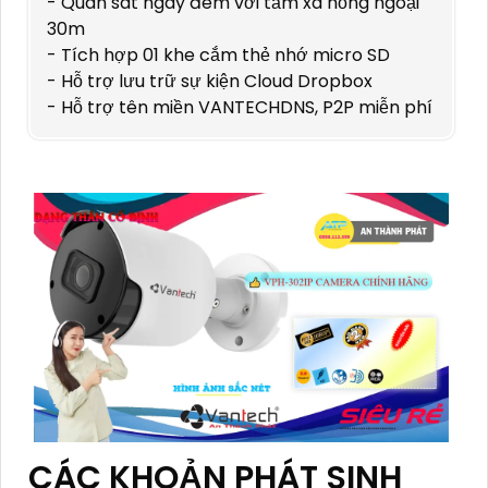
- Quan sát ngày đêm với tầm xa hồng ngoại
30m
- Tích hợp 01 khe cắm thẻ nhớ micro SD
- Hỗ trợ lưu trữ sự kiện Cloud Dropbox
- Hỗ trợ tên miền VANTECHDNS, P2P miễn phí
CÁC KHOẢN PHÁT SINH