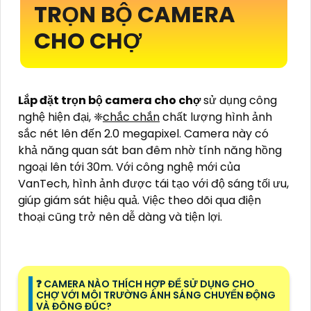
TRỌN BỘ CAMERA
CHO CHỢ
Lắp đặt trọn bộ camera cho chợ
sử dụng công
nghệ hiện đại, ❈
chắc chắn
chất lượng hình ảnh
sắc nét lên đến 2.0 megapixel. Camera này có
khả năng quan sát ban đêm nhờ tính năng hồng
ngoại lên tới 30m. Với công nghệ mới của
VanTech, hình ảnh được tái tạo với độ sáng tối ưu,
giúp giám sát hiệu quả. Việc theo dõi qua điện
thoại cũng trở nên dễ dàng và tiện lợi.
️❓ CAMERA NÀO THÍCH HỢP ĐỂ SỬ DỤNG CHO
CHỢ VỚI MÔI TRƯỜNG ÁNH SÁNG CHUYỂN ĐỘNG
VÀ ĐÔNG ĐÚC?