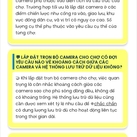
camera phụ thuộc vào diện tích và cấu trúc của
chợ. Trường hợp tối ưu là lắp đặt camera ở các
điểm chiến lược như cổng ra vào, giao lưu, khu
vực đông dân cư, và vị trí có nguy cơ cao. Số
lượng cụ thể phụ thuộc vào yêu cầu cụ thể của
từng chợ.
️💬 LẮP ĐẶT TRỌN BỘ CAMERA CHO CHỢ CÓ ĐỢI
YÊU CẦU NÀO VỀ KHOẢNG CÁCH GIỮA CÁC
CAMERA VÀ HỆ THỐNG LƯU TRỮ DỮ LIỆU KHÔNG?
🤝 Khi lắp đặt trọn bộ camera cho chợ, việc quan
trọng là cân nhắc khoảng cách giữa các
camera sao cho phủ sóng đồng đều, không để
có khoảng trống. Hệ thống lưu trữ dữ liệu cũng
cần được xem xét tỷ lệ nhu cầu để ❈
chắc chắn
có dung lượng lưu trữ đủ cho hoạt động liên tục
trong thời gian dài.