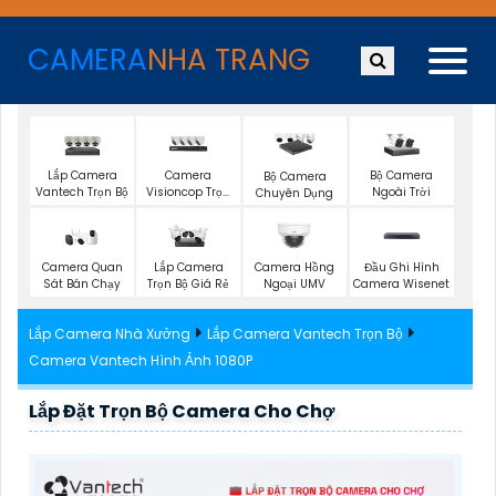
CAMERA
NHA TRANG
Lắp Camera
Camera
Bộ Camera
Bộ Camera
Vantech Trọn Bộ
Visioncop Trọn
Ngoài Trời
Chuyên Dụng
Bộ
Camera Quan
Đầu Ghi Hình
Lắp Camera
Camera Hồng
Sát Bán Chạy
Camera Wisenet
Trọn Bộ Giá Rẻ
Ngoại UMV
Lắp Camera Nhà Xưởng
Lắp Camera Vantech Trọn Bộ
Camera Vantech Hình Ảnh 1080P
Lắp Đặt Trọn Bộ Camera Cho Chợ