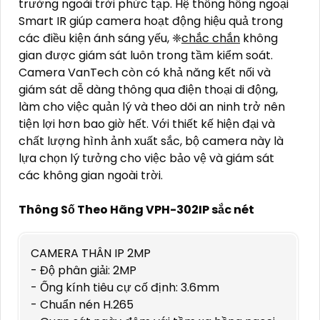
trường ngoài trời phức tạp. Hệ thống hồng ngoại
Smart IR giúp camera hoạt động hiệu quả trong
các điều kiện ánh sáng yếu, ❈
chắc chắn
không
gian được giám sát luôn trong tầm kiểm soát.
Camera VanTech còn có khả năng kết nối và
giám sát dễ dàng thông qua điện thoại di động,
làm cho việc quản lý và theo dõi an ninh trở nên
tiện lợi hơn bao giờ hết. Với thiết kế hiện đại và
chất lượng hình ảnh xuất sắc, bộ camera này là
lựa chọn lý tưởng cho việc bảo vệ và giám sát
các không gian ngoài trời.
Thông Số Theo Hãng VPH-302IP sắc nét
CAMERA THÂN IP 2MP
- Độ phân giải: 2MP
- Ống kính tiêu cự cố định: 3.6mm
- Chuẩn nén H.265