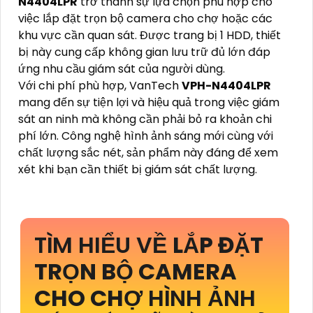
N4404LPR
trở thành sự lựa chọn phù hợp cho
việc lắp đặt trọn bộ camera cho chợ hoặc các
khu vực cần quan sát. Được trang bị 1 HDD, thiết
bị này cung cấp không gian lưu trữ đủ lớn đáp
ứng nhu cầu giám sát của người dùng.
Với chi phí phù hợp, VanTech
VPH-N4404LPR
mang đến sự tiện lợi và hiệu quả trong việc giám
sát an ninh mà không cần phải bỏ ra khoản chi
phí lớn. Công nghệ hình ảnh sáng mới cùng với
chất lượng sắc nét, sản phẩm này đáng để xem
xét khi bạn cần thiết bị giám sát chất lượng.
TÌM HIỂU VỀ
LẮP ĐẶT
TRỌN BỘ CAMERA
CHO CHỢ
HÌNH ẢNH