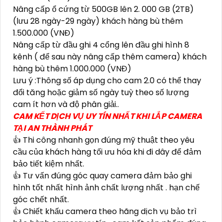
Nâng cấp ổ cứng từ 500GB lên 2. 000 GB (2TB)
(lưu 28 ngày-29 ngày) khách hàng bù thêm
1.500.000 (VNĐ)
Nâng cấp từ đầu ghi 4 cổng lên đầu ghi hình 8
kênh ( để sau này nâng cấp thêm camera) khách
hàng bù thêm 1.000.000 (VNĐ)
Lưu ý :Thông số áp dụng cho cam 2.0 có thể thay
đổi tăng hoặc giảm số ngày tuỳ theo số lượng
cam ít hơn và độ phân giải..
CAM KẾT DỊCH VỤ UY TÍN NHẤT KHI LẮP CAMERA
TẠI AN THÀNH PHÁT
👍 Thi công nhanh gọn đúng mỹ thuật theo yêu
cầu của khách hàng tối ưu hóa khi đi dây để đảm
bảo tiết kiệm nhất.
👍 Tư vấn đúng góc quay camera đảm bảo ghi
hình tốt nhất hình ảnh chất lượng nhất . hạn chế
góc chết nhất.
👍 Chiết khấu camera theo hãng dịch vụ bảo trì