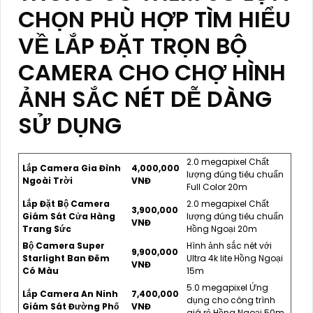
CHỌN PHÙ HỢP TÌM HIỂU
VỀ LẮP ĐẶT TRỌN BỘ
CAMERA CHO CHỢ HÌNH
ẢNH SẮC NÉT DỄ DÀNG
SỬ DỤNG
2.0 megapixel Chất
Lắp Camera Gia Đình
4,000,000
lượng đúng tiêu chuẩn
Ngoài Trời
VNĐ
Full Color 20m
Lắp Đặt Bộ Camera
2.0 megapixel Chất
3,900,000
Giám Sát Cửa Hàng
lượng đúng tiêu chuẩn
VNĐ
Trang Sức
Hồng Ngoại 20m
Bộ Camera Super
Hình ảnh sắc nét với
9,900,000
Starlight Ban Đêm
Ultra 4k lite Hồng Ngoại
VNĐ
Có Màu
15m
5.0 megapixel Ứng
Lắp Camera An Ninh
7,400,000
dụng cho công trình
Giám Sát Đường Phố
VNĐ
giá rẻ Hồng Ngoại 50m