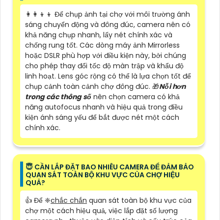
👩‍👩‍👦‍👦 Để chụp ảnh tại chợ với môi trường ánh
sáng chuyển động và đông đúc, camera nên có
khả năng chụp nhanh, lấy nét chính xác và
chống rung tốt. Các dòng máy ảnh Mirrorless
hoặc DSLR phù hợp với điều kiện này, bởi chúng
cho phép thay đổi tốc độ màn trập và khẩu độ
linh hoạt. Lens góc rộng có thể là lựa chọn tốt để
chụp cảnh toàn cảnh chợ đông đúc. 🎁
Nỗi hơn
trong các thông số
nên chọn camera có khả
năng autofocus nhanh và hiệu quả trong điều
kiện ánh sáng yếu để bắt được nét một cách
chính xác.
😇 CẦN LẮP ĐẶT BAO NHIÊU CAMERA ĐỂ ĐẢM BẢO
QUAN SÁT TOÀN BỘ KHU VỰC CỦA CHỢ HIỆU
QUẢ?
👍 Để ❈
chắc chắn
quan sát toàn bộ khu vực của
chợ một cách hiệu quả, việc lắp đặt số lượng