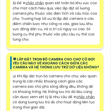
👍 Để ❈
chắc chắn
quan sát toàn bộ khu vực của
chợ một cách hiệu quả, việc lắp đặt số lượng
camera phụ thuộc vào diện tích và cấu trúc của
chợ. Trường hợp tối ưu là lắp đặt camera ở các
điểm chiến lược như cổng ra vào, giao lưu, khu
vực đông dân cư, và vị trí có nguy cơ cao. Số
lượng cụ thể phụ thuộc vào yêu cầu cụ thể của
từng chợ.
️💬 LẮP ĐẶT TRỌN BỘ CAMERA CHO CHỢ CÓ ĐỢI
YÊU CẦU NÀO VỀ KHOẢNG CÁCH GIỮA CÁC
CAMERA VÀ HỆ THỐNG LƯU TRỮ DỮ LIỆU KHÔNG?
🤝 Khi lắp đặt trọn bộ camera cho chợ, việc quan
trọng là cân nhắc khoảng cách giữa các
camera sao cho phủ sóng đồng đều, không để
có khoảng trống. Hệ thống lưu trữ dữ liệu cũng
cần được xem xét tỷ lệ nhu cầu để ❈
chắc chắn
có dung lượng lưu trữ đủ cho hoạt động liên tục
trong thời gian dài.