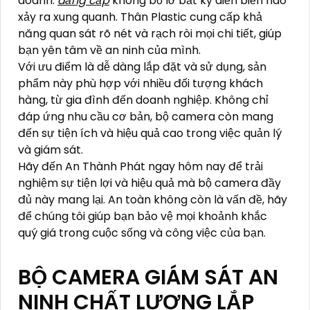
doanh.
đẳng cấp
không bỏ lỡ bất kỳ diễn biến nào
xảy ra xung quanh. Thân Plastic cung cấp khả
năng quan sát rõ nét và rạch ròi mọi chi tiết, giúp
bạn yên tâm về an ninh của mình.
Với ưu điểm là dễ dàng lắp đặt và sử dụng, sản
phẩm này phù hợp với nhiều đối tượng khách
hàng, từ gia đình đến doanh nghiệp. Không chỉ
đáp ứng nhu cầu cơ bản, bộ camera còn mang
đến sự tiện ích và hiệu quả cao trong việc quản lý
và giám sát.
Hãy đến An Thành Phát ngay hôm nay để trải
nghiệm sự tiện lợi và hiệu quả mà bộ camera đầy
đủ này mang lại. An toàn không còn là vấn đề, hãy
để chúng tôi giúp bạn bảo vệ mọi khoảnh khắc
quý giá trong cuộc sống và công việc của bạn.
BỘ CAMERA GIÁM SÁT AN
NINH CHẤT LƯỢNG LẮP