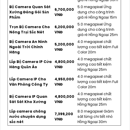
Bộ Camera Quan Sát
5.0 megapixel Ứng
6,700,000
Xưởng Đóng Gói Sản
dụng cho công trình
VNĐ
Phẩm
giá rẻ Hồng Ngoại 15m
5.0 megapixel Ứng
Trọn Bộ Camera Cho
6,200,000
dụng cho công trình
Nông Trại Sắc Nét
VNĐ
giá rẻ Hồng Ngoại 25m
Bộ Camera An Ninh
4.0 megapixel chất
5,200,000
Ngoài Trời Chính
lượng cao tiết kiệm Full
VNĐ
Hãng
Color 20m
4.0 megapixel chất
Lắp Bộ Camera IP Cửa
4,800,000
lượng cao tiết kiệm
Hàng Quần Áo
VNĐ
Hồng Ngoại 25m
4.0 megapixel chất
Lắp Camera IP Cho
4,950,000
lượng cao tiết kiệm Full
Văn Phòng Công Ty
VNĐ
Color 20m
4.0 megapixel chất
Bộ Camera IP Quan
4,800,000
lượng cao tiết kiệm
Sát Sát Kho Xưởng
VNĐ
Hồng Ngoại 25m
Lắp camera chông
8.0 megapixel Giám
7,399,200
nước chuyên dụng
sát từng chi tiết nhỏ
VNĐ
sắc nét
Hồng Ngoại 30m