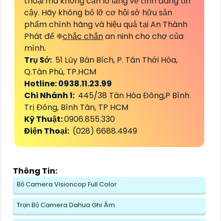
thoại mà không cần lo lắng về tính đáng tin
cậy. Hãy không bỏ lỡ cơ hội sở hữu sản
phẩm chính hãng và hiệu quả tại An Thành
Phát để ❈
chắc chắn
an ninh cho chợ của
mình.
Trụ Sở:
51 Lũy Bán Bích, P. Tân Thới Hòa,
Q.Tân Phú, TP.HCM
Hotline: 0938.11.23.99
Chi Nhánh 1:
445/38 Tân Hòa Đông,P Bình
Trị Đông, Bình Tân, TP HCM
Kỹ Thuật:
0906.855.330
Điện Thoại:
(028) 6688.4949
Thông Tin:
Bộ Camera Visioncop Full Color
Trọn Bộ Camera Dahua Ghi Âm