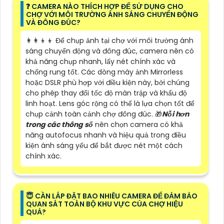
️❓ CAMERA NÀO THÍCH HỢP ĐỂ SỬ DỤNG CHO
CHỢ VỚI MÔI TRƯỜNG ÁNH SÁNG CHUYỂN ĐỘNG
VÀ ĐÔNG ĐÚC?
👩‍👩‍👦‍👦 Để chụp ảnh tại chợ với môi trường ánh
sáng chuyển động và đông đúc, camera nên có
khả năng chụp nhanh, lấy nét chính xác và
chống rung tốt. Các dòng máy ảnh Mirrorless
hoặc DSLR phù hợp với điều kiện này, bởi chúng
cho phép thay đổi tốc độ màn trập và khẩu độ
linh hoạt. Lens góc rộng có thể là lựa chọn tốt để
chụp cảnh toàn cảnh chợ đông đúc. 🎁
Nỗi hơn
trong các thông số
nên chọn camera có khả
năng autofocus nhanh và hiệu quả trong điều
kiện ánh sáng yếu để bắt được nét một cách
chính xác.
😇 CẦN LẮP ĐẶT BAO NHIÊU CAMERA ĐỂ ĐẢM BẢO
QUAN SÁT TOÀN BỘ KHU VỰC CỦA CHỢ HIỆU
QUẢ?