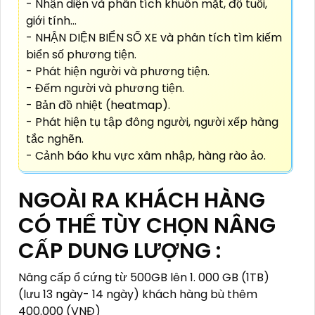
- Nhận diện và phân tích khuôn mặt, độ tuổi,
giới tính...
- NHẬN DIỆN BIỂN SỐ XE và phân tích tìm kiếm
biển số phương tiện.
- Phát hiện người và phương tiện.
- Đếm người và phương tiện.
- Bản đồ nhiệt (heatmap).
- Phát hiện tụ tập đông người, người xếp hàng
tắc nghẽn.
- Cảnh báo khu vực xâm nhập, hàng rào ảo.
NGOÀI RA KHÁCH HÀNG
CÓ THỂ TÙY CHỌN NÂNG
CẤP DUNG LƯỢNG :
Nâng cấp ổ cứng từ 500GB lên 1. 000 GB (1TB)
(lưu 13 ngày- 14 ngày) khách hàng bù thêm
400.000 (VNĐ)