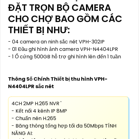
ĐẶT TRỌN BỘ CAMERA
CHO CHỢ BAO GỒM CÁC
THIẾT BỊ NHƯ:
- 04 camera an ninh sắc nét VPH-302IP
- 01 Đầu ghi hình ảnh camera VPH-N4404LPR
- 1 Ổ cứng 500GB hỗ trợ ghi hình lên đến 1 tuần
Thông Số Chính Thiết bị thu hình VPH-
N4404LPR sắc nét
4CH 2MP H.265 NVR '
- Kết nối 4 kênh IP 8MP
- Chuẩn nén H.265
- Băng thông tổng hợp tối đa 50Mbps TÍNH
NĂNG AI: