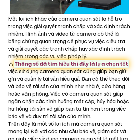
Một lợi ích khác của camera quan sát là hỗ trợ
trong việc giải quyết tranh chấp và xác định trách
nhiệm. Hình ảnh và video từ camera có thể là
bằng chứng quan trọng để phục vụ việc điều tra
và giải quyết các tranh chấp hay xác định trách
nhiệm trong các vụ việc pháp lý.
⁂
Thông số đã tìm hiều thì đầy là lựa chọn tốt
việc sử dụng camera quan sát cũng giúp bạn giữ
gìn và quản lý tài sản hiệu quả. Bạn có thể theo dõi
và bảo vệ tài sản của mình như nhà ở, cửa hàng
hoặc văn phòng. Việc có camera quan sát giúp
ngăn chặn các tình huống mất cắp, hủy hỏa hoặc
hư hỏng tài sản và giúp bạn tự tin hơn trong việc
bảo vệ và duy trì tài sản của mình.
Trên đây là một số lợi ích mà camera quan sát
mang lại. Đối với các nhu cầu bảo vệ, giám sát và
an ninh, việc sử dụng camera quan sát là một lựa