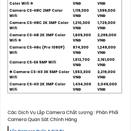
Color Wifi ✲
VNĐ
VNĐ
Camera CS-H8C 2MP Color
1,119,300
1,599,000
Wifi
VNĐ
VNĐ
Camera CS-H8C 2K 3MP Color
1,210,300
1,729,000
Wifi
VNĐ
VNĐ
Camera CS-H8 2K 3MP Color
1,609,300
2,299,000
Wifi ✲
VNĐ
VNĐ
Camera CS-H6c (Pro 1080P)
874,300
1,249,000
Wifi
VNĐ
VNĐ
1,512,700
2,161,000
Camera CS-E6 5MP Wifi
VNĐ
VNĐ
❇ Camera CS-H3 3K 5MP Color
1,553,300
2,219,000
Wifi
VNĐ
VNĐ
Camera CS-H3 2K 3MP Color
1,434,300
2,049,000
Wifi
VNĐ
VNĐ
Các Dịch Vụ Lắp Camera Chất Lượng : Phân Phối
Camera Quan Sát Chính Hãng