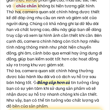
gian thực với độ phân giải cao, màu sắc sắc nét
và ♢
chắc chắn
không bị hiện tượng giật hình.
Thứ hai, camera quan sát chính hãng được thiết
kế để đáp ứng nhu cầu an ninh và giám sát của
người dùng. Chúng có khả năng ghi lại dữ liệu dài
hạn và chất lượng cao, điều này giúp bạn dễ dàng
truy cập và xem lại hình ảnh cần thiết khi cần. Bên
cạnh đó, camera chính hãng còn tích hợp nhiều
tính năng thông minh như phát hiện chuyển
động, ghi âm, cảnh báo qua email hay ứng dụng di
động, giúp bạn kiểm soát tốt hơn các hoạt động
xảy ra trong khu vực giám sát.
Thứ ba, camera quan sát chính hãng thường
được bảo hành lâu dài và có dịch vụ hỗ trợ sau
bán hàng tốt. 💦
Đẳng cấp hơn cả
tin tưởng rằng
bạn có sự yên tâm khi sử dụng sản phẩm và sẽ
nhận được sự hỗ trợ nhanh chóng khi cần thiết.
Như vậy, bạn có thể tin tưởng vào chất lượng và
độ bền của sản phẩm.