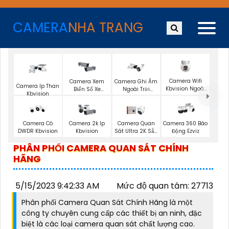
CAMERA
NHA TRANG
Camera Wifi
Camera Xem
Camera Ghi Âm
Camera Ip Than
Kbvision Ngoài
Biển Số Xe
Ngoài Trời
Kbvision
Trời 360
Kbvision
Kbvision
Camera Có
Camera 2k Ip
Camera Quan
Camera 360 Báo
DWDR Kbvision
Kbvision
Sát Ultra 2K Sắc
Động Ezviz
Nét
PHÂN PHỐI CAMERA QUAN SÁT CHÍNH
HÃNG
5/15/2023 9:42:33 AM
Mức độ quan tâm: 27713
Phân phối Camera Quan Sát Chính Hãng là một
công ty chuyên cung cấp các thiết bị an ninh, đặc
biệt là các loại camera quan sát chất lượng cao.