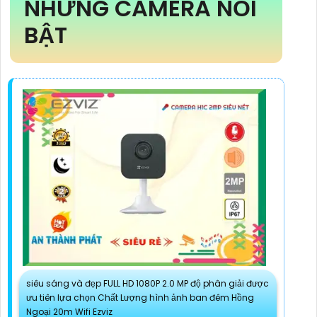
NHỮNG CAMERA NỔI
BẬT
siêu sáng và đẹp FULL HD 1080P 2.0 MP độ phân giải được
ưu tiên lựa chọn Chất Lượng hình ảnh ban đêm Hồng
Ngoại 20m Wifi Ezviz