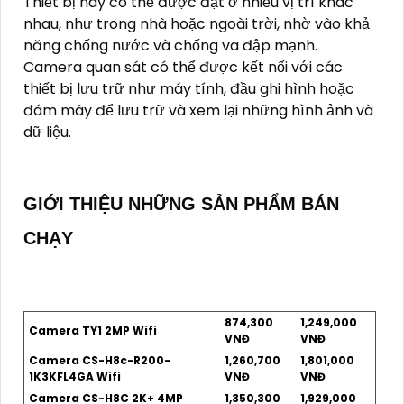
Thiết bị này có thể được đặt ở nhiều vị trí khác
nhau, như trong nhà hoặc ngoài trời, nhờ vào khả
năng chống nước và chống va đập mạnh.
Camera quan sát có thể được kết nối với các
thiết bị lưu trữ như máy tính, đầu ghi hình hoặc
đám mây để lưu trữ và xem lại những hình ảnh và
dữ liệu.
GIỚI THIỆU NHỮNG SẢN PHẨM BÁN
CHẠY
874,300
1,249,000
Camera TY1 2MP Wifi
VNĐ
VNĐ
Camera CS-H8c-R200-
1,260,700
1,801,000
1K3KFL4GA Wifi
VNĐ
VNĐ
Camera CS-H8C 2K+ 4MP
1,350,300
1,929,000