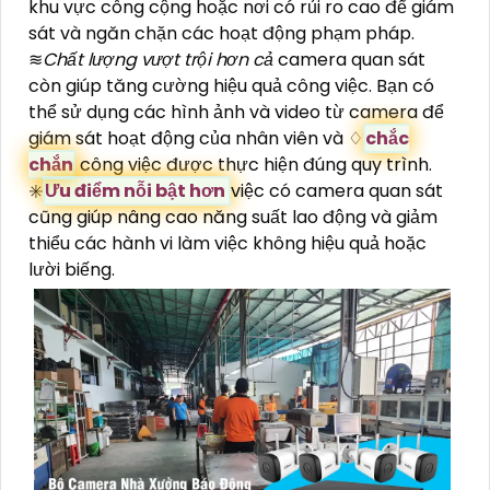
khu vực công cộng hoặc nơi có rủi ro cao để giám
sát và ngăn chặn các hoạt động phạm pháp.
≋
Chất lượng vượt trội hơn cả
camera quan sát
còn giúp tăng cường hiệu quả công việc. Bạn có
thể sử dụng các hình ảnh và video từ camera để
giám sát hoạt động của nhân viên và ♢
chắc
chắn
công việc được thực hiện đúng quy trình.
✳️
Ưu điểm nỗi bật hơn
việc có camera quan sát
cũng giúp nâng cao năng suất lao động và giảm
thiểu các hành vi làm việc không hiệu quả hoặc
lười biếng.