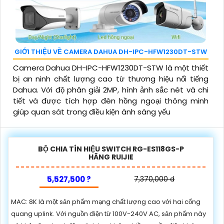
GIỚI THIỆU VỀ CAMERA DAHUA DH-IPC-HFW1230DT-STW
Camera Dahua DH-IPC-HFW1230DT-STW là một thiết
bị an ninh chất lượng cao từ thương hiệu nổi tiếng
Dahua. Với độ phân giải 2MP, hình ảnh sắc nét và chi
tiết và được tích hợp đèn hồng ngoại thông minh
giúp quan sát trong điều kiện ánh sáng yếu
BỘ CHIA TÍN HIỆU SWITCH RG-ES118GS-P
HÃNG RUIJIE
5,527,500 ?
7,370,000 d
MAC: 8K là một sản phẩm mạng chất lượng cao với hai cổng
quang uplink. Với nguồn điện từ 100V-240V AC, sản phẩm này