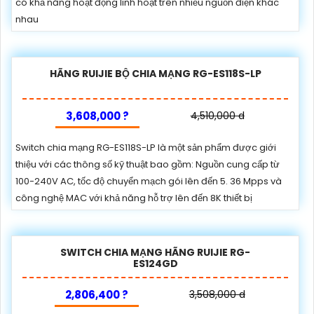
có khả năng hoạt động linh hoạt trên nhiều nguồn điện khác
nhau
HÃNG RUIJIE BỘ CHIA MẠNG RG-ES118S-LP
3,608,000 ?
4,510,000 d
Switch chia mạng RG-ES118S-LP là một sản phẩm được giới
thiệu với các thông số kỹ thuật bao gồm: Nguồn cung cấp từ
100-240V AC, tốc độ chuyển mạch gói lên đến 5. 36 Mpps và
công nghệ MAC với khả năng hỗ trợ lên đến 8K thiết bị
SWITCH CHIA MẠNG HÃNG RUIJIE RG-
ES124GD
2,806,400 ?
3,508,000 d