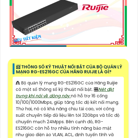
📨 THÔNG SỐ KỸ THUẬT NỔI BẬT CỦA BỘ QUẢN LÝ
MẠNG RG-ES216GC CỦA HÃNG RUIJIE LÀ GÌ?
👸 Bộ quản lý mạng RG-ES216GC của Hãng Ruijie
có một số thông số kỹ thuật nổi bật. 🎛
Nét đặt
trưng khi nói về dòng này
nó hỗ trợ 16 cổng
10/100/1000Mbps, giúp tăng tốc độ kết nối mạng.
Thứ hai, nó có khả năng chịu tải cao, với công
suất chuyển tiếp dữ liệu lên tới 32Gbps và tốc độ
chuyển mạch 24Mpps. Bên cạnh đó, RG-
ES216GC còn hỗ trợ nhiều tính năng bảo mật
như giao diện ảo VLAN, ACL, định tuyến tĩnh và