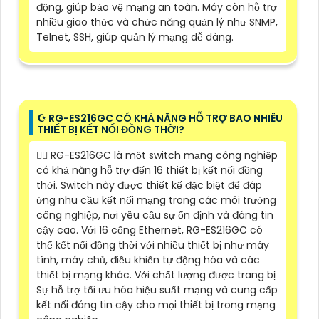
động, giúp bảo vệ mạng an toàn. Máy còn hỗ trợ
nhiều giao thức và chức năng quản lý như SNMP,
Telnet, SSH, giúp quản lý mạng dễ dàng.
☪ RG-ES216GC CÓ KHẢ NĂNG HỖ TRỢ BAO NHIÊU
THIẾT BỊ KẾT NỐI ĐỒNG THỜI?
🙆‍♀️ RG-ES216GC là một switch mạng công nghiệp
có khả năng hỗ trợ đến 16 thiết bị kết nối đồng
thời. Switch này được thiết kế đặc biệt để đáp
ứng nhu cầu kết nối mạng trong các môi trường
công nghiệp, nơi yêu cầu sự ổn định và đáng tin
cậy cao. Với 16 cổng Ethernet, RG-ES216GC có
thể kết nối đồng thời với nhiều thiết bị như máy
tính, máy chủ, điều khiển tự động hóa và các
thiết bị mạng khác. Với chất lượng được trang bị
Sự hỗ trợ tối ưu hóa hiệu suất mạng và cung cấp
kết nối đáng tin cậy cho mọi thiết bị trong mạng