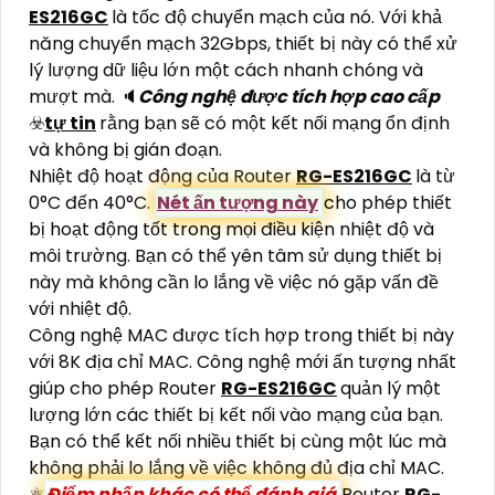
ES216GC
là tốc độ chuyển mạch của nó. Với khả
năng chuyển mạch 32Gbps, thiết bị này có thể xử
lý lượng dữ liệu lớn một cách nhanh chóng và
mượt mà. 🔈
Công nghệ được tích hợp cao cấp
☣️
tự tin
rằng bạn sẽ có một kết nối mạng ổn định
và không bị gián đoạn.
Nhiệt độ hoạt động của Router
RG-ES216GC
là từ
0°C đến 40°C.
Nét ấn tượng này
cho phép thiết
bị hoạt động tốt trong mọi điều kiện nhiệt độ và
môi trường. Bạn có thể yên tâm sử dụng thiết bị
này mà không cần lo lắng về việc nó gặp vấn đề
với nhiệt độ.
Công nghệ MAC được tích hợp trong thiết bị này
với 8K địa chỉ MAC. Công nghệ mới ấn tượng nhất
giúp cho phép Router
RG-ES216GC
quản lý một
lượng lớn các thiết bị kết nối vào mạng của bạn.
Bạn có thể kết nối nhiều thiết bị cùng một lúc mà
không phải lo lắng về việc không đủ địa chỉ MAC.
⚛️
Điểm nhấn khác có thể đánh giá
Router
RG-