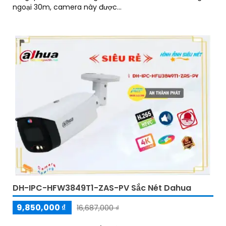
ngoại 30m, camera này được...
DH-IPC-HFW3849T1-ZAS-PV Sắc Nét Dahua
9,850,000 ₫
16,687,000 ₫