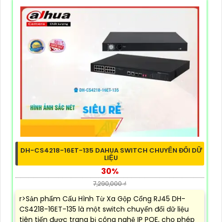
DH-CS4218-16ET-135 DAHUA SWITCH CHUYỂN ĐỔI DỮ
LIỆU
30%
7,290,000 ₫
r>Sản phẩm Cấu Hình Từ Xa Gộp Cổng RJ45 DH-
CS4218-16ET-135 là một switch chuyển đổi dữ liệu
tiên tiến được trang bị công nghệ IP POE, cho phép