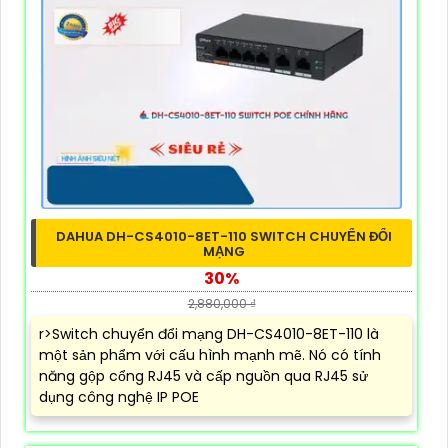
DAHUA DH-CS4010-8ET-110 SWITCH CHUYỂN ĐỔI
MẠNG
30%
2,880,000 ₫
r>Switch chuyển đổi mạng DH-CS4010-8ET-110 là
một sản phẩm với cấu hình mạnh mẽ. Nó có tính
năng gộp cổng RJ45 và cấp nguồn qua RJ45 sử
dụng công nghệ IP POE