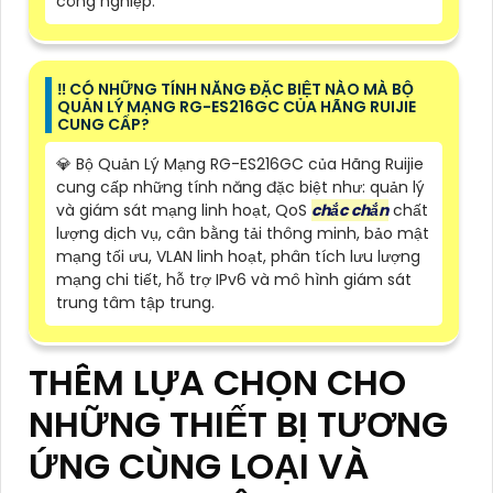
công nghiệp.
‼️ CÓ NHỮNG TÍNH NĂNG ĐẶC BIỆT NÀO MÀ BỘ
QUẢN LÝ MẠNG RG-ES216GC CỦA HÃNG RUIJIE
CUNG CẤP?
💎 Bộ Quản Lý Mạng RG-ES216GC của Hãng Ruijie
cung cấp những tính năng đặc biệt như: quản lý
và giám sát mạng linh hoạt, QoS
chắc chắn
chất
lượng dịch vụ, cân bằng tải thông minh, bảo mật
mạng tối ưu, VLAN linh hoạt, phân tích lưu lượng
mạng chi tiết, hỗ trợ IPv6 và mô hình giám sát
trung tâm tập trung.
THÊM LỰA CHỌN CHO
NHỮNG THIẾT BỊ TƯƠNG
ỨNG CÙNG LOẠI VÀ