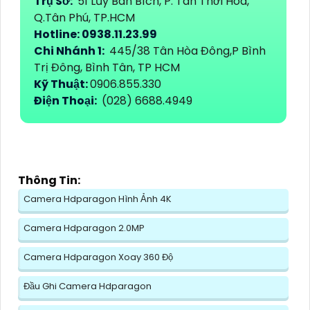
Trụ Sở:
51 Lũy Bán Bích, P. Tân Thới Hòa,
Q.Tân Phú, TP.HCM
Hotline: 0938.11.23.99
Chi Nhánh 1:
445/38 Tân Hòa Đông,P Bình
Trị Đông, Bình Tân, TP HCM
Kỹ Thuật:
0906.855.330
Điện Thoại:
(028) 6688.4949
Thông Tin:
Camera Hdparagon Hình Ảnh 4K
Camera Hdparagon 2.0MP
Camera Hdparagon Xoay 360 Độ
Đầu Ghi Camera Hdparagon