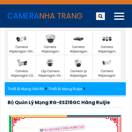
CAMERA
NHA TRANG
Camera
Camera
Camera
Camera
Hdparagon Ultra
Hdparagon
Hdparagon
Hdparagon
2K
Hồng Ngoại
Starlight
Zoom
Lắp Camera
Camera
Camera Ip
Camera
Hdparagon Ghi
Hdparagon Có
Hdparagon
Hdparagon
Âm
Màu Ban Đêm
Thiết Bị Mạng Giá Rẻ
Thiết Bị Mạng Ruijie
Bộ Quản Lý Mạng RG-ES216GC Hãng Ruijie