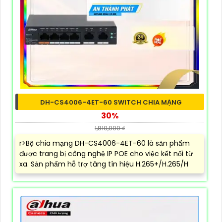
DH-CS4006-4ET-60 SWITCH CHIA MẠNG
30%
1,810,000 ₫
r>Bộ chia mạng DH-CS4006-4ET-60 là sản phẩm
được trang bị công nghệ IP POE cho việc kết nối từ
xa. Sản phẩm hỗ trợ tăng tín hiệu H.265+/H.265/H