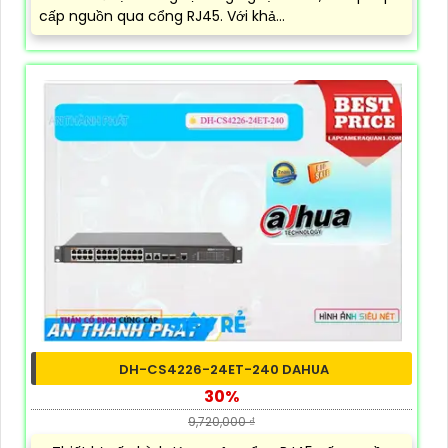
cấp nguồn qua cổng RJ45. Với khả...
DH-CS4226-24ET-240 DAHUA
30%
9,720,000 ₫