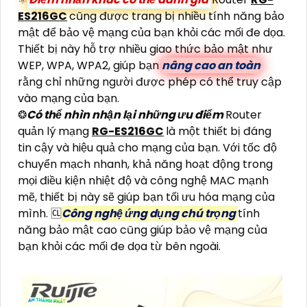
ES216GC
cũng được trang bị nhiều tính năng bảo
mật để bảo vệ mạng của bạn khỏi các mối đe dọa.
Thiết bị này hỗ trợ nhiều giao thức bảo mật như
WEP, WPA, WPA2, giúp bạn
nâng cao an toàn
rằng chỉ những người được phép có thể truy cập
vào mạng của bạn.
❂
Có thể nhìn nhận lại những ưu điểm
Router
quản lý mạng
RG-ES216GC
là một thiết bị đáng
tin cậy và hiệu quả cho mạng của bạn. Với tốc độ
chuyển mạch nhanh, khả năng hoạt động trong
mọi điều kiện nhiệt độ và công nghệ MAC mạnh
mẽ, thiết bị này sẽ giúp bạn tối ưu hóa mạng của
mình. 🆑
Công nghệ ứng dụng chú trọng
tính
năng bảo mật cao cũng giúp bảo vệ mạng của
bạn khỏi các mối đe dọa từ bên ngoài.