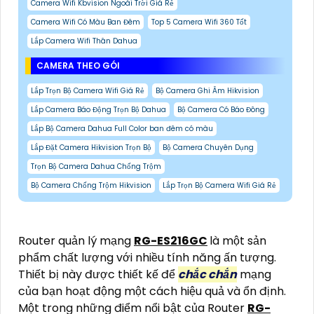
Camera Wifi Kbvision Ngoài Trời Giá Rẻ
Camera Wifi Có Màu Ban Đêm
Top 5 Camera Wifi 360 Tốt
Lắp Camera Wifi Thân Dahua
CAMERA THEO GÓI
Lắp Trọn Bộ Camera Wifi Giá Rẻ
Bộ Camera Ghi Âm Hikvision
Lắp Camera Báo Động Trọn Bộ Dahua
Bộ Camera Có Báo Đông
Lắp Bộ Camera Dahua Full Color ban đêm có màu
Lắp Đặt Camera Hikvision Trọn Bộ
Bộ Camera Chuyên Dụng
Trọn Bộ Camera Dahua Chống Trộm
Bộ Camera Chống Trộm Hikvision
Lắp Trọn Bộ Camera Wifi Giá Rẻ
Router quản lý mạng
RG-ES216GC
là một sản
phẩm chất lượng với nhiều tính năng ấn tượng.
Thiết bị này được thiết kế để
chắc chắn
mạng
của bạn hoạt động một cách hiệu quả và ổn định.
Một trong những điểm nổi bật của Router
RG-