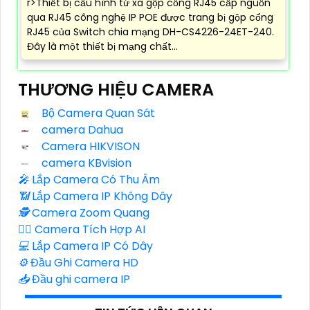
r>Thiết bị cấu hình từ xa gộp cổng RJ45 cấp nguồn
qua RJ45 công nghệ IP POE được trang bị gộp cổng
RJ45 của Switch chia mạng DH-CS4226-24ET-240.
Đây là một thiết bị mạng chất...
THƯƠNG HIỆU CAMERA
Bộ Camera Quan Sát
camera Dahua
Camera HIKVISON
camera KBvision
️🎤️
Lắp Camera Có Thu Âm
📶
Lắp Camera IP Không Dây
🕵️
Camera Zoom Quang
🧛‍♀️
Camera Tích Hợp AI
💻
Lắp Camera IP Có Dây
⚙️
Đầu Ghi Camera HD
📥
Đầu ghi camera IP