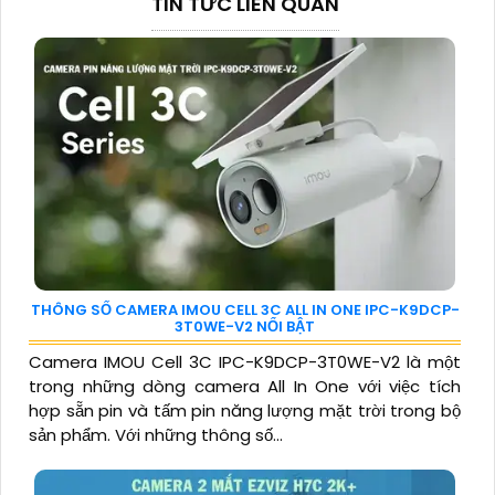
TIN TỨC LIÊN QUAN
THÔNG SỐ CAMERA IMOU CELL 3C ALL IN ONE IPC-K9DCP-
3T0WE-V2 NỔI BẬT
Camera IMOU Cell 3C IPC-K9DCP-3T0WE-V2 là một
trong những dòng camera All In One với việc tích
hợp sẵn pin và tấm pin năng lượng mặt trời trong bộ
sản phẩm. Với những thông số...