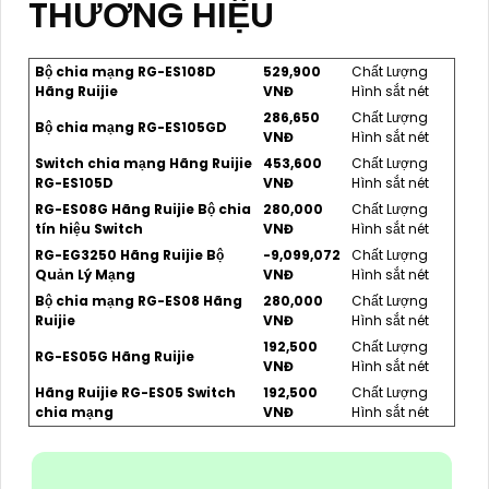
THƯƠNG HIỆU
Bộ chia mạng RG-ES108D
529,900
Chất Lượng
Hãng Ruijie
VNĐ
Hình sắt nét
286,650
Chất Lượng
Bộ chia mạng RG-ES105GD
VNĐ
Hình sắt nét
Switch chia mạng Hãng Ruijie
453,600
Chất Lượng
RG-ES105D
VNĐ
Hình sắt nét
RG-ES08G Hãng Ruijie Bộ chia
280,000
Chất Lượng
tín hiệu Switch
VNĐ
Hình sắt nét
RG-EG3250 Hãng Ruijie Bộ
-9,099,072
Chất Lượng
Quản Lý Mạng
VNĐ
Hình sắt nét
Bộ chia mạng RG-ES08 Hãng
280,000
Chất Lượng
Ruijie
VNĐ
Hình sắt nét
192,500
Chất Lượng
RG-ES05G Hãng Ruijie
VNĐ
Hình sắt nét
Hãng Ruijie RG-ES05 Switch
192,500
Chất Lượng
chia mạng
VNĐ
Hình sắt nét