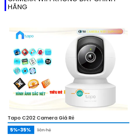
HÃNG
Tapo C202 Camera Giá Rẻ
5%-35%
liên hệ