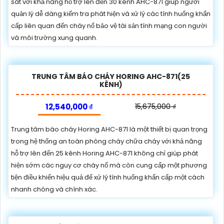
sát với khả năng hỗ trợ lên đến 30 kênh AHC-871 giúp người
quản lý dễ dàng kiểm tra phát hiện và xử lý các tình huống khẩn
cấp liên quan đến cháy nổ bảo vệ tài sản tính mạng con người
và môi trường xung quanh.
TRUNG TÂM BÁO CHÁY HORING AHC-871(25
KÊNH)
12,540,000 ₫
15,675,000 ₫
Trung tâm báo cháy Horing AHC-871 là một thiết bị quan trọng
trong hệ thống an toàn phòng cháy chữa cháy với khả năng
hỗ trợ lên đến 25 kênh Horing AHC-871 không chỉ giúp phát
hiện sớm các nguy cơ cháy nổ mà còn cung cấp một phương
tiện điều khiển hiệu quả để xử lý tình huống khẩn cấp một cách
nhanh chóng và chính xác.