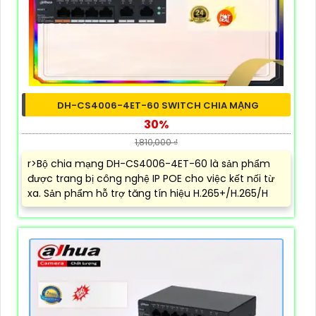
DH-CS4006-4ET-60 SWITCH CHIA MẠNG
30%
1,810,000 ₫
r>Bộ chia mạng DH-CS4006-4ET-60 là sản phẩm
được trang bị công nghệ IP POE cho việc kết nối từ
xa. Sản phẩm hỗ trợ tăng tín hiệu H.265+/H.265/H