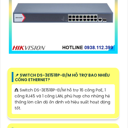
📌 SWITCH DS-3E1518P-EI/M HỖ TRỢ BAO NHIÊU
CỔNG ETHERNET?
👸 Switch DS-3E1518P-EI/M hỗ trợ 16 cổng PoE, 1
cổng RJ45 và 1 cổng LAN, phù hợp cho những hệ
thống lớn cần độ ổn định và hiệu suất hoạt động
tốt.