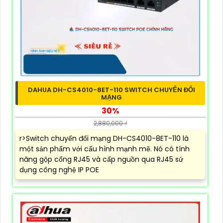
DAHUA DH-CS4010-8ET-110 SWITCH CHUYỂN ĐỔI
MẠNG
30%
2,880,000 ₫
r>Switch chuyển đổi mạng DH-CS4010-8ET-110 là
một sản phẩm với cấu hình mạnh mẽ. Nó có tính
năng gộp cổng RJ45 và cấp nguồn qua RJ45 sử
dụng công nghệ IP POE