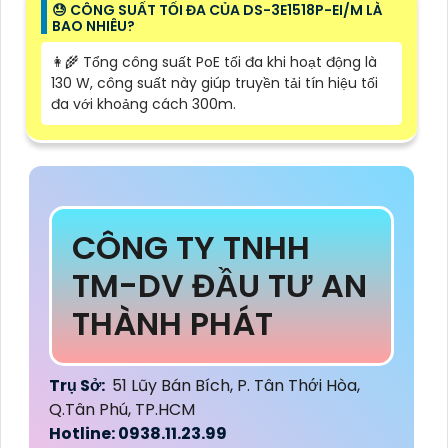
😓 CÔNG SUẤT TỐI ĐA CỦA DS-3E1518P-EI/M LÀ
BAO NHIÊU?
👩‍🌾 Tổng công suất PoE tối đa khi hoạt động là
130 W, công suất này giúp truyền tải tín hiệu tối
đa với khoảng cách 300m.
CÔNG TY TNHH
TM-DV ĐẦU TƯ AN
THÀNH PHÁT
Trụ Sở:
51 Lũy Bán Bích, P. Tân Thới Hòa,
Q.Tân Phú, TP.HCM
Hotline: 0938.11.23.99