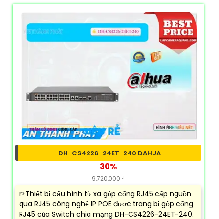
DH-CS4226-24ET-240 DAHUA
30%
9,720,000 ₫
r>Thiết bị cấu hình từ xa gộp cổng RJ45 cấp nguồn
qua RJ45 công nghệ IP POE được trang bị gộp cổng
RJ45 của Switch chia mạng DH-CS4226-24ET-240.