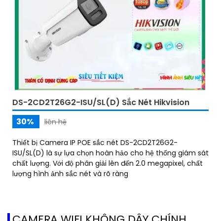
DS-2CD2T26G2-ISU/SL(D) Sắc Nét Hikvision
30%
liên hệ
Thiết bị Camera IP POE sắc nét DS-2CD2T26G2-
ISU/SL(D) là sự lựa chọn hoàn hảo cho hệ thống giám sát
chất lượng. Với độ phân giải lên đến 2.0 megapixel, chất
lượng hình ảnh sắc nét và rõ ràng
CAMERA WIFI KHÔNG DÂY CHÍNH