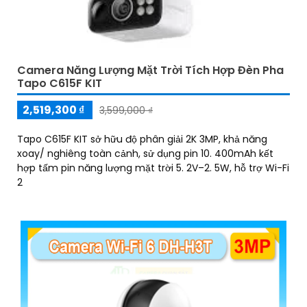
Camera Năng Lượng Mặt Trời Tích Hợp Đèn Pha
Tapo C615F KIT
2,519,300 ₫
3,599,000 ₫
Tapo C615F KIT sở hữu độ phân giải 2K 3MP, khả năng
xoay/ nghiêng toàn cảnh, sử dụng pin 10. 400mAh kết
hợp tấm pin năng lượng mặt trời 5. 2V–2. 5W, hỗ trợ Wi-Fi
2