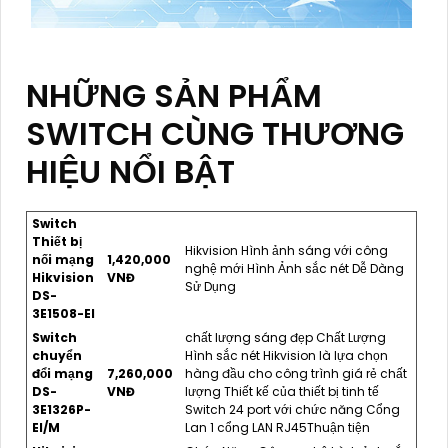
NHỮNG SẢN PHẨM
SWITCH CÙNG THƯƠNG
HIỆU NỔI BẬT
Switch
Thiết bị
Hikvision Hình ảnh sáng với công
nối mạng
1,420,000
nghệ mới Hình Ảnh sắc nét Dễ Dàng
Hikvision
VNĐ
Sử Dụng
DS-
3E1508-EI
Switch
chất lượng sáng đẹp Chất Lượng
chuyển
Hình sắc nét Hikvision là lựa chọn
đổi mạng
7,260,000
hàng đầu cho công trình giá rẻ chất
DS-
VNĐ
lượng Thiết kế của thiết bị tinh tế
3E1326P-
Switch 24 port với chức năng Cổng
EI/M
Lan 1 cổng LAN RJ45Thuận tiện