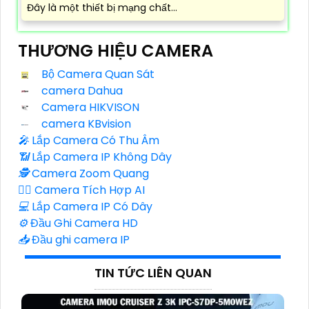
Đây là một thiết bị mạng chất...
THƯƠNG HIỆU CAMERA
Bộ Camera Quan Sát
camera Dahua
Camera HIKVISON
camera KBvision
️🎤️
Lắp Camera Có Thu Âm
📶
Lắp Camera IP Không Dây
🕵️
Camera Zoom Quang
🧛‍♀️
Camera Tích Hợp AI
💻
Lắp Camera IP Có Dây
⚙️
Đầu Ghi Camera HD
📥
Đầu ghi camera IP
TIN TỨC LIÊN QUAN