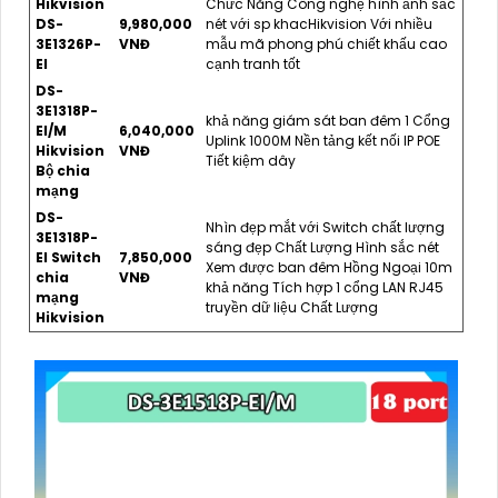
Hikvision
Chức Năng Công nghệ hình ảnh sắc
DS-
9,980,000
nét với sp khacHikvision Với nhiều
3E1326P-
VNĐ
mẫu mã phong phú chiết khấu cao
EI
cạnh tranh tốt
DS-
3E1318P-
khả năng giám sát ban đêm 1 Cổng
EI/M
6,040,000
Uplink 1000M Nền tảng kết nối IP POE
Hikvision
VNĐ
Tiết kiệm dây
Bộ chia
mạng
DS-
Nhìn đẹp mắt với Switch chất lượng
3E1318P-
sáng đẹp Chất Lượng Hình sắc nét
EI Switch
7,850,000
Xem được ban đêm Hồng Ngoại 10m
chia
VNĐ
khả năng Tích hợp 1 cổng LAN RJ45
mạng
truyền dữ liệu Chất Lượng
Hikvision