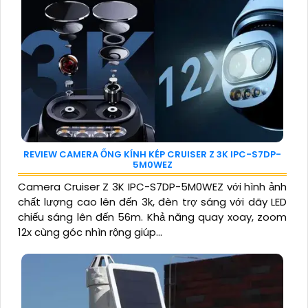
REVIEW CAMERA ỐNG KÍNH KÉP CRUISER Z 3K IPC-S7DP-
5M0WEZ
Camera Cruiser Z 3K IPC-S7DP-5M0WEZ với hình ảnh
chất lượng cao lên đến 3k, đèn trợ sáng với dãy LED
chiếu sáng lên đến 56m. Khả năng quay xoay, zoom
12x cùng góc nhìn rộng giúp...