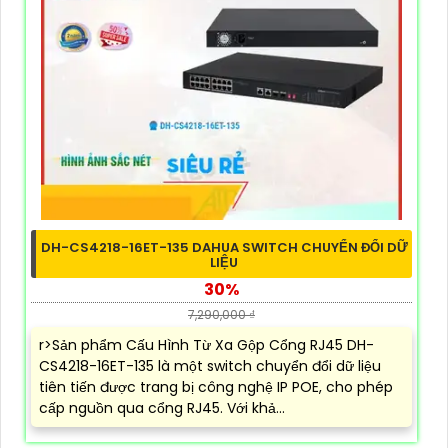
DH-CS4218-16ET-135 DAHUA SWITCH CHUYỂN ĐỔI DỮ
LIỆU
30%
7,290,000 ₫
r>Sản phẩm Cấu Hình Từ Xa Gộp Cổng RJ45 DH-
CS4218-16ET-135 là một switch chuyển đổi dữ liệu
tiên tiến được trang bị công nghệ IP POE, cho phép
cấp nguồn qua cổng RJ45. Với khả...