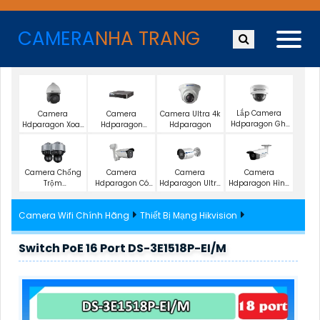
CAMERA
NHA TRANG
Lắp Camera
Camera
Camera
Camera Ultra 4k
Hdparagon Ghi
Hdparagon Xoay
Hdparagon
Hdparagon
Âm
360 Độ
Starlight
Camera Chống
Camera
Camera
Camera
Trộm
Hdparagon Có
Hdparagon Ultra
Hdparagon Hình
Hdparagon
Màu Ban Đêm
2K
Ảnh 4K
Camera Wifi Chính Hãng
Thiết Bị Mạng Hikvision
Switch PoE 16 Port DS-3E1518P-EI/M