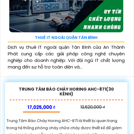
THUÊ IT NGOÀI QUẬN TÂN BÌNH
Dịch vụ thuê IT ngoài quận Tân Bình của An Thành
Phát cung cấp các giải pháp công nghệ chuyên
nghiệp cho doanh nghiệp. Với đội ngũ IT chất lượng
mang đến sự hỗ trợ toàn diện và...
TRUNG TÂM BÁO CHÁY HORING AHC-871(30
KÊNH)
17,025,000 ₫
13,620,000 ₫
Trung Tâm Báo Cháy Horing AHC-871 là thiết bị quan trọng
trong hệ thống phòng cháy chữa cháy được thiết kế để giám