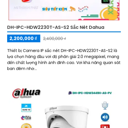
DH-IPC-HDW2230T-AS-S2 Sắc Nét Dahua
2,200,000 ₫
2,400,000 ₫
Thiết bị Camera IP sắc nét DH-IPC-HDW2230T-AS-S2 là
lựa chọn hàng đầu với độ phân giải 2.0 megapixel, mang
đến chất lượng hình ảnh đỉnh cao. Với khả năng quan sát
ban đêm nhờ...