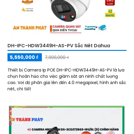
DH-IPC-HDW3449H-AS-PV Sắc Nét Dahua
5,550,000 ₫
7,900,000 ₫
Thiết bị Camera Ip POE DH-IPC-HDW3449H-AS-PV là lựa
chọn hoàn hảo cho việc giám sát an ninh chất lượng
cao. Với độ phân giải lên đến 4.0 megapixel, hình ảnh sắc
nét, chi tiết