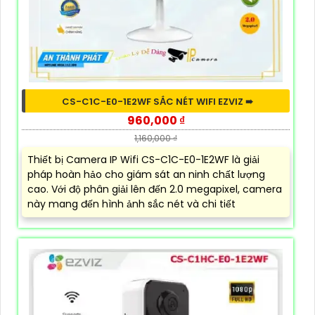
CS-C1C-E0-1E2WF SẮC NÉT WIFI EZVIZ ➠
960,000 ₫
1,160,000 ₫
Thiết bị Camera IP Wifi CS-C1C-E0-1E2WF là giải
pháp hoàn hảo cho giám sát an ninh chất lượng
cao. Với độ phân giải lên đến 2.0 megapixel, camera
này mang đến hình ảnh sắc nét và chi tiết