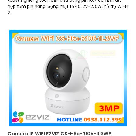
xoay/ nghiêng toàn cảnh, sử dụng pin 10. 400mAh kết
hợp tấm pin năng lượng mặt trời 5. 2V–2. 5W, hỗ trợ Wi-Fi
2
Camera IP WIFI EZVIZ CS-H6c-R105-1L3WF