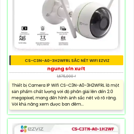
CS-C3N-A0-3H2WFRL SẮC NÉT WIFI EZVIZ
ngung s₫n xu₫t
1,675,000 ₫
Thiết bị Camera IP Wifi CS-C3N-A0-3H2WFRL là một
sản phẩm chất lượng với độ phân giải lên đến 2.0
megapixel, mang đến hình ảnh sắc nét và rõ ràng.
Với khả năng xem được ban đêm...