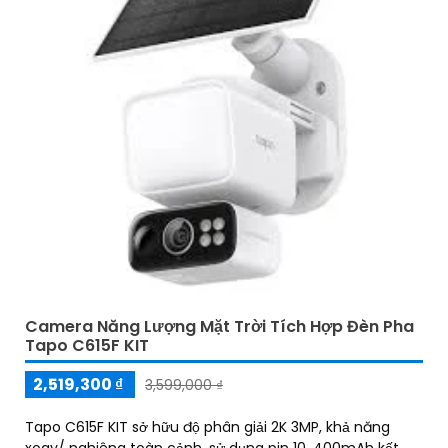
Camera Năng Lượng Mặt Trời Tích Hợp Đèn Pha
Tapo C615F KIT
2,519,300 ₫
3,599,000 ₫
Tapo C615F KIT sở hữu độ phân giải 2K 3MP, khả năng