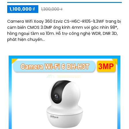
1,100,000 ₫
1,300,000 ₫
Camera Wifi Xoay 360 Ezviz CS-H6C-R105-1L3WF trang bị
cảm biến CMOS 3.0MP ống kính 4mm với góc nhìn 98°,
hồng ngoại tầm xa 10m. Hỗ trợ công nghệ WDR, DNR 3D,
phát hiện chuyển...