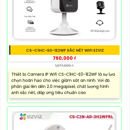
CS-C1HC-E0-1E2WF SẮC NÉT WIFI EZVIZ
750,000 ₫
1,077,000 ₫
Thiết bị Camera IP Wifi CS-C1HC-E0-1E2WF là sự lựa
chọn hoàn hảo cho việc giám sát an ninh. Với độ
phân giải lên đến 2.0 megapixel, chất lượng hình
ảnh sắc nét, đáp ứng tiêu chuẩn cao