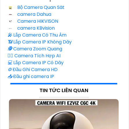
Bộ Camera Quan Sát
camera Dahua
Camera HIKVISON
camera KBvision
️🎤️
Lắp Camera Có Thu Âm
📶
Lắp Camera IP Không Dây
🕵️
Camera Zoom Quang
🧛‍♀️
Camera Tích Hợp AI
💻
Lắp Camera IP Có Dây
⚙️
Đầu Ghi Camera HD
📥
Đầu ghi camera IP
TIN TỨC LIÊN QUAN