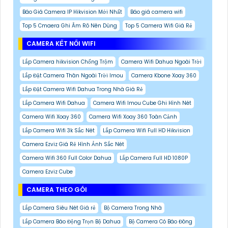
Báo Giá Camera IP Hikvision Mới Nhất
Báo giá camera wifi
Top 5 Cmaera Ghi Âm Rõ Nên Dùng
Top 5 Camera Wifi Giá Rẻ
CAMERA KẾT NỐI WIFI
Lắp Camera hikvision Chống Trộm
Camera Wifi Dahua Ngoài Trời
Lắp Đặt Camera Thân Ngoài Trời Imou
Camera Kbone Xoay 360
Lắp Đặt Camera Wifi Dahua Trong Nhà Giá Rẻ
Lắp Camera Wifi Dahua
Camera Wifi Imou Cube Ghi Hình Nét
Camera Wifi Xoay 360
Camera Wifi Xoay 360 Toàn Cảnh
Lắp Camera Wifi 3k Sắc Nét
Lắp Camera Wifi Full HD Hikvision
Camera Ezviz Giá Rẻ Hình Ảnh Sắc Nét
Camera Wifi 360 Full Color Dahua
Lắp Camera Full HD 1080P
Camera Ezviz Cube
CAMERA THEO GÓI
Lắp Camera Siêu Nét Giá rẻ
Bộ Camera Trong Nhà
Lắp Camera Báo Động Trọn Bộ Dahua
Bộ Camera Có Báo Đông