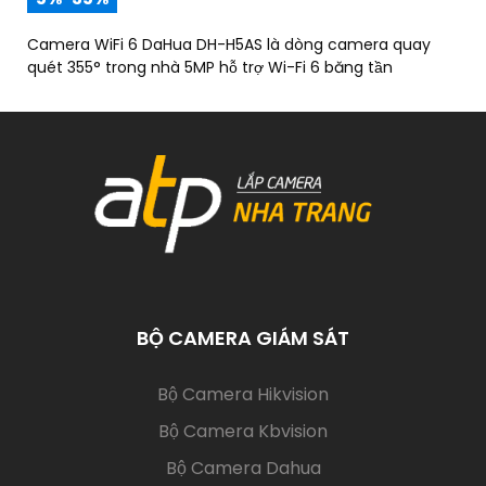
Camera WiFi 6 DaHua DH-H5AS là dòng camera quay
quét 355° trong nhà 5MP hỗ trợ Wi-Fi 6 băng tần
BỘ CAMERA GIÁM SÁT
(current)
Bộ Camera Hikvision
Bộ Camera Kbvision
Bộ Camera Dahua