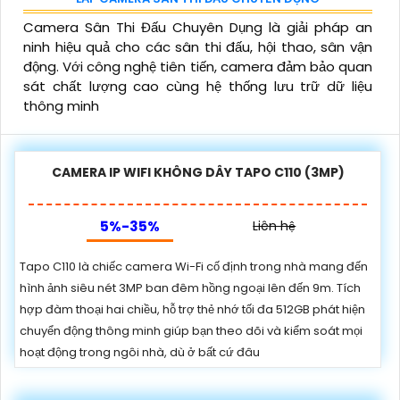
Camera Sân Thi Đấu Chuyên Dụng là giải pháp an
ninh hiệu quả cho các sân thi đấu, hội thao, sân vận
động. Với công nghệ tiên tiến, camera đảm bảo quan
sát chất lượng cao cùng hệ thống lưu trữ dữ liệu
thông minh
CAMERA IP WIFI KHÔNG DÂY TAPO C110 (3MP)
5%-35%
Liên hệ
Tapo C110 là chiếc camera Wi-Fi cố định trong nhà mang đến
hình ảnh siêu nét 3MP ban đêm hồng ngoại lên đến 9m. Tích
hợp đàm thoại hai chiều, hỗ trợ thẻ nhớ tối đa 512GB phát hiện
chuyển động thông minh giúp bạn theo dõi và kiểm soát mọi
hoạt động trong ngôi nhà, dù ở bất cứ đâu