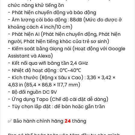
chức năng khử tiếng ồn
- Phát hiện chuyển động và báo động
- Âm lượng còi báo động : 88dB (Mức đo được ở
khoảng cách 4 inch/10 cm)
- Phát hiện AI (Phát hiện chuyển động, Phát hiện
người, Phát hiện tiếng khóc của trẻ sơ sinh)
- Kiểm soát bằng Giọng nói (Hoạt động với Google
Assistant và Alexa)
- Kết nối qua wifi băng tần 2,4 GHz
- Nhiệt độ hoạt động : 0℃~40℃
- Kích thước (Rộng x Sâu x Cao) : 3,36 × 3,42 ×
4,63 in (85,4 × 86,8 × 117,7 mm)
- Bộ đổi nguồn DC 9V
- Ứng dụng Tapo (Chế độ cài đặt dễ dàng)
- Tùy chọn lắp đặt : để bàn hoặc gắn trần
✅ Bảo hành chính hãng
24
tháng