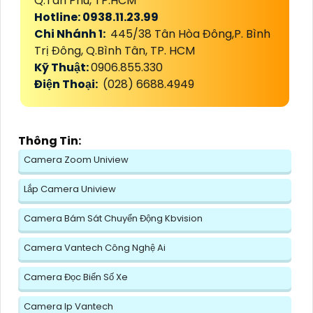
Q.Tân Phú, TP.HCM
Hotline: 0938.11.23.99
Chi Nhánh 1:
445/38 Tân Hòa Đông,P. Bình
Trị Đông, Q.Bình Tân, TP. HCM
Kỹ Thuật:
0906.855.330
Điện Thoại:
(028) 6688.4949
Thông Tin:
Camera Zoom Uniview
Lắp Camera Uniview
Camera Bám Sát Chuyển Động Kbvision
Camera Vantech Công Nghệ Ai
Camera Đọc Biển Số Xe
Camera Ip Vantech