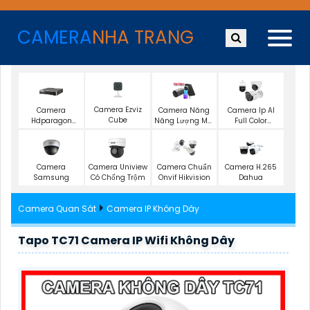
CAMERA
NHA TRANG
Camera Ezviz
Camera
Camera Năng
Camera Ip AI
Cube
Hdparagon
Năng Lượng Mặt
Full Color
Starlight
Trời
Vantech
Camera
Camera Uniview
Camera Chuẩn
Camera H.265
Samsung
Có Chống Trộm
Onvif Hikvision
Dahua
Camera Quan Sát
Camera IP Không Dây
Tapo TC71 Camera IP Wifi Không Dây