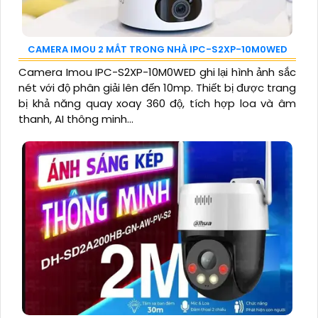
CAMERA IMOU 2 MẮT TRONG NHÀ IPC-S2XP-10M0WED
Camera Imou IPC-S2XP-10M0WED ghi lại hình ảnh sắc
nét với độ phân giải lên đến 10mp. Thiết bị được trang
bị khả năng quay xoay 360 độ, tích hợp loa và âm
thanh, AI thông minh...