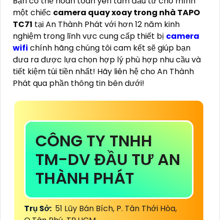
Bạn có thể hoàn toàn yên tâm đầu tư cho mình
một chiếc
camera quay xoay trong nhà TAPO
TC71
tại An Thành Phát với hơn 12 năm kinh
nghiệm trong lĩnh vực cung cấp thiết bị
camera
wifi
chính hãng chúng tôi cam kết sẽ giúp bạn
đưa ra được lựa chọn hợp lý phù hợp nhu cầu và
tiết kiệm túi tiền nhất! Hãy liên hệ cho An Thành
Phát qua phần thông tin bên dưới!
CÔNG TY TNHH
TM-DV ĐẦU TƯ AN
THÀNH PHÁT
Trụ Sở:
51 Lũy Bán Bích, P. Tân Thới Hòa,