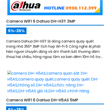
Camera WiFi 6 Dahua DH-H3T 3MP
5%-35%
Camera Dahua DH-H3T là dòng camera quay quét
trong nhà 355° 3MP tích hợp Wi-Fi 6 Công nghệ AI phát
hiện người chuyển động và âm thanh bất thường đàm
thoại hai chiều, hồng ngoại tầm xa ban đêm 10m hỗ trợ
thẻ nhớ MicroSD 256GB ONVIF và điều khiển từ xa qua
ứng dụng DMSS
Camera WiFi 6 DaHua DH-H5AS 5MP
5%-35%