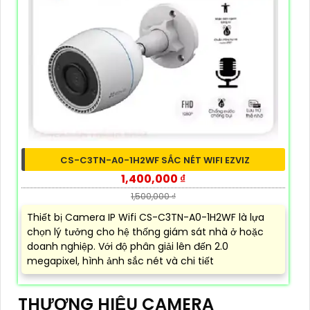
CS-C3TN-A0-1H2WF SẮC NÉT WIFI EZVIZ
1,400,000 ₫
1,500,000 ₫
Thiết bị Camera IP Wifi CS-C3TN-A0-1H2WF là lựa
chọn lý tưởng cho hệ thống giám sát nhà ở hoặc
doanh nghiệp. Với độ phân giải lên đến 2.0
megapixel, hình ảnh sắc nét và chi tiết
THƯƠNG HIỆU CAMERA