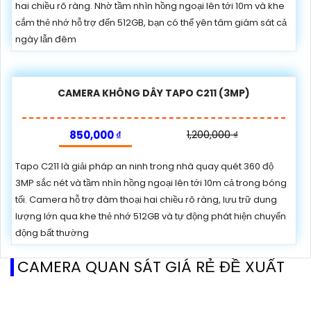
hai chiều rõ ràng. Nhờ tầm nhìn hồng ngoại lên tới 10m và khe
cắm thẻ nhớ hỗ trợ đến 512GB, bạn có thể yên tâm giám sát cả
ngày lẫn đêm
CAMERA KHÔNG DÂY TAPO C211 (3MP)
850,000 ₫
1,200,000 ₫
Tapo C211 là giải pháp an ninh trong nhà quay quét 360 độ
3MP sắc nét và tầm nhìn hồng ngoại lên tới 10m cả trong bóng
tối. Camera hỗ trợ đàm thoại hai chiều rõ ràng, lưu trữ dung
lượng lớn qua khe thẻ nhớ 512GB và tự động phát hiện chuyển
động bất thường
CAMERA QUAN SÁT GIÁ RẺ ĐỀ XUẤT