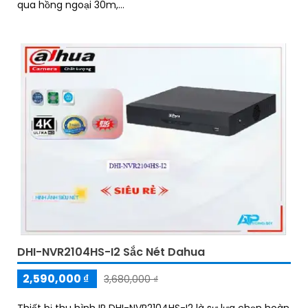
qua hồng ngoại 30m,...
DHI-NVR2104HS-I2 Sắc Nét Dahua
2,590,000 ₫
3,680,000 ₫
Thiết bị thu hình IP DHI-NVR2104HS-I2 là sự lựa chọn hoàn