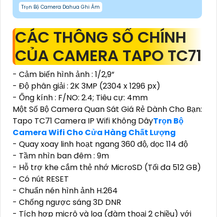
Trọn Bộ Camera Dahua Ghi Âm
CÁC THÔNG SỐ CHÍNH
CỦA CAMERA TAPO TC71
- Cảm biến hình ảnh : 1/2,9“
- Độ phân giải : 2K 3MP (2304 x 1296 px)
- Ống kính : F/NO: 2.4; Tiêu cự: 4mm
Một Số Bộ Camera Quan Sát Giá Rẻ Dành Cho Bạn:
Tapo TC71 Camera IP Wifi Không Dây
Trọn Bộ
Camera Wifi Cho Cửa Hàng Chất Lượng
- Quay xoay linh hoạt ngang 360 độ, dọc 114 độ
- Tầm nhìn ban đêm : 9m
- Hỗ trợ khe cắm thẻ nhớ MicroSD (Tối đa 512 GB)
- Có nút RESET
- Chuẩn nén hình ảnh H.264
- Chống ngược sáng 3D DNR
- Tích hợp micrô và loa (đàm thoại 2 chiều) với