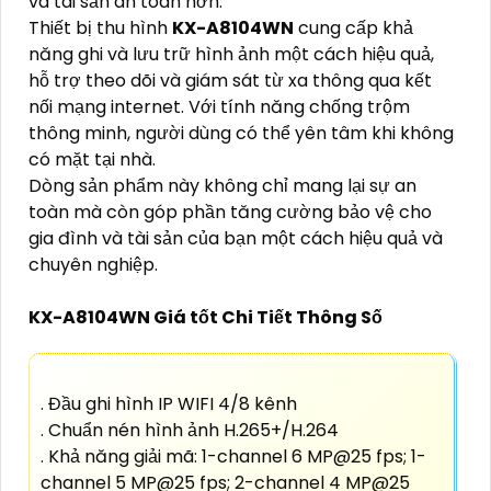
và tài sản an toàn hơn.
Thiết bị thu hình
KX-A8104WN
cung cấp khả
năng ghi và lưu trữ hình ảnh một cách hiệu quả,
hỗ trợ theo dõi và giám sát từ xa thông qua kết
nối mạng internet. Với tính năng chống trộm
thông minh, người dùng có thể yên tâm khi không
có mặt tại nhà.
Dòng sản phẩm này không chỉ mang lại sự an
toàn mà còn góp phần tăng cường bảo vệ cho
gia đình và tài sản của bạn một cách hiệu quả và
chuyên nghiệp.
KX-A8104WN Giá tốt Chi Tiết Thông Số
. Đầu ghi hình IP WIFI 4/8 kênh
. Chuẩn nén hình ảnh H.265+/H.264
. Khả năng giải mã: 1-channel 6 MP@25 fps; 1-
channel 5 MP@25 fps; 2-channel 4 MP@25