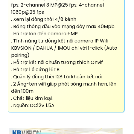
fps; 2-channel 3 MP@25 fps; 4-channel
1080p@25 fps
. Xem lại đồng thời 4/8 kênh
. Băng thông đầu vào mạng dây max 40Mpb.
. Hỗ trợ lên đến camera 6MP.
. Tính năng tự động kết nối camera IP Wifi
KBVSION / DAHUA / IMOU chỉ với 1-click (Auto
pairing)
. Hỗ trợ kết nối chuẩn tương thích Onvif
. Hỗ trợ 1 ổ cứng 16TB
. Quản lý đồng thời 128 tài khoản kết nối.
. 2 Ăng-ten wifi giúp phát sóng mạnh hơn, lên
đến 100m
. Chất liệu kim loại.
. Nguồn: DC12V 1.5A