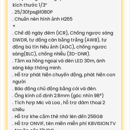
kích thước 1/3”
. 25/30fps@1080P
. Chuẩn nén hình ảnh H265
+
. Chế độ ngày đêm (ICR), Chống ngược sáng
DWDR, tự động cân bằng trắng (AWB), tự
động bù tín hiệu ảnh (AGC), chống ngược
sáng(BLC), chống nhiễu (3D-DNR).
. Tầm xa hồng ngoại và đèn LED 30m, ánh
sáng kép thông minh.
. Hỗ trợ phát hiện chuyển động, phát hiện con
người
. Báo động chủ động bằng còi và đèn.
. Ống kính cố định 2.8mm (góc nhìn 98°)
. Tích hợp Mic và Loa , hỗ trợ đàm thoại 2
chiều
. Hỗ trợ khe cắm thẻ nhớ lên đến 256GB
. Hỗ trợ ONVIF, tên miền miễn phí KBVISION.TV