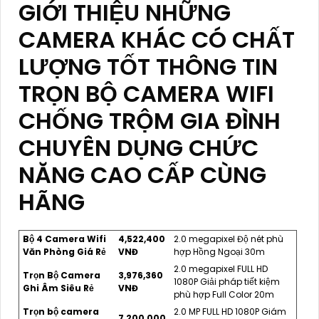
GIỚI THIỆU NHỮNG
CAMERA KHÁC CÓ CHẤT
LƯỢNG TỐT THÔNG TIN
TRỌN BỘ CAMERA WIFI
CHỐNG TRỘM GIA ĐÌNH
CHUYÊN DỤNG CHỨC
NĂNG CAO CẤP CÙNG
HÃNG
Bộ 4 Camera Wifi
4,522,400
2.0 megapixel Độ nét phù
Văn Phòng Giá Rẻ
VNĐ
hợp Hồng Ngoại 30m
2.0 megapixel FULL HD
Trọn Bộ Camera
3,976,360
1080P Giải pháp tiết kiệm
Ghi Âm Siêu Rẻ
VNĐ
phù hợp Full Color 20m
Trọn bộ camera
2.0 MP FULL HD 1080P Giám
7,200,000