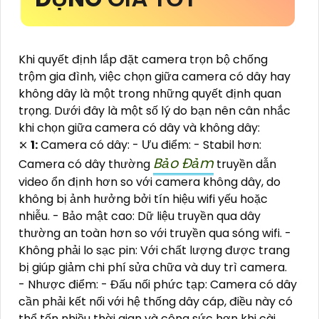
Khi quyết định lắp đặt camera trọn bộ chống
trộm gia đình, việc chọn giữa camera có dây hay
không dây là một trong những quyết định quan
trọng. Dưới đây là một số lý do bạn nên cân nhắc
khi chọn giữa camera có dây và không dây:
⤪
1:
Camera có dây: - Ưu điểm: - Stabil hơn:
Bảo Đảm
Camera có dây thường
truyền dẫn
video ổn định hơn so với camera không dây, do
không bị ảnh hưởng bởi tín hiệu wifi yếu hoặc
nhiễu. - Bảo mật cao: Dữ liệu truyền qua dây
thường an toàn hơn so với truyền qua sóng wifi. -
Không phải lo sạc pin: Với chất lượng được trang
bị giúp giảm chi phí sửa chữa và duy trì camera.
- Nhược điểm: - Đấu nối phức tạp: Camera có dây
cần phải kết nối với hệ thống dây cáp, điều này có
thể tốn nhiều thời gian và công sức hơn khi cài