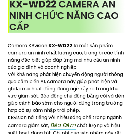
KX-WD22
CAMERA AN
NINH CHỨC NĂNG CAO
CẤP
Camera KBvision
KX-WD22
là một sản phẩm
camera an ninh chất lượng cao, trang bị các tính
năng đặc biệt giúp đáp ứng mọi nhu cầu an ninh
của gia đình và doanh nghiệp.
Với khả năng phát hiện chuyển động người thông
qua cảm biến AI, camera này giúp phát hiện và
ghi lại mọi hoạt động đáng ngờ xảy ra trong khu
vực giám sát. Báo động chủ động bằng còi và đèn
giúp cảnh báo sớm cho người dùng trong trường
hợp có sự xâm nhập trái phép.
KBvision nổi tiếng với nhiều sáng chế trong ngành
Bảo Đảm
camera giám sát,
chất lượng và hiệu
suất hoạt động tốt. Chi phí của sản phẩm này rất