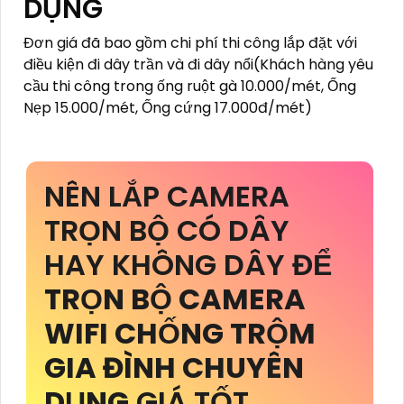
DỤNG
Đơn giá đã bao gồm chi phí thi công lắp đặt với
điều kiện đi dây trần và đi dây nổi(Khách hàng yêu
cầu thi công trong ống ruột gà 10.000/mét, Ống
Nẹp 15.000/mét, Ống cứng 17.000đ/mét)
NÊN LẮP CAMERA
TRỌN BỘ CÓ DÂY
HAY KHÔNG DÂY ĐỂ
TRỌN BỘ CAMERA
WIFI CHỐNG TRỘM
GIA ĐÌNH CHUYÊN
DỤNG
GIÁ TỐT