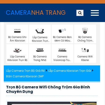
CAMERA
NHA TRANG
Bộ Camera Ghi
Bộ Camera Ban
Bộ Camera
Lắp Camera
Âm Kbvision
Đêm Có Màu
Chống Trộm
Kbvision Trọn
Kbvision
Kbvision
Gói
Bộ Camera
Camera
Camera Wifi
Lắp Camera
Trong Nhà
Visioncop Trọn
Kbone
Hikvision Trọn Bộ
Bộ
Lắp Camera Trọn Bộ Giá Rẻ
Lắp Camera Kbvision Trọn Gói
Bán Camera Kbvision 2MP
Trọn Bộ Camera Wifi Chống Trộm Gia Đình
Chuyên Dụng