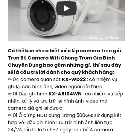
Có thể bạn chưa biết việc lắp camera trọn gói
Trọn Bộ Camera Wifi Chống Trộm Gia Đình
Chuyên Dụng bao gồm những gì, thì sau đây
sẽ là câu trả lời dành cho quý khách hàng:
✏ 04 camera quan sát
KX-WD22
: có nhiệm vụ
ghi lại các hình ảnh, video ngoài đời thực
✏ 01 Đầu ghi hình
KX-A8104WN
: có nhiệm vụ tiếp
nhận, xử lý và lưu trữ lại hình ảnh, video mà
camera đã ghi lại được
✏ 01 Ổ cứng HDD dung lượng 500GB: sử dụng kết
hợp với đầu ghi hình lưu trữ hình ảnh liên tực
24/24 tối đa là từ 6-7 ngày cho bộ 4 camera