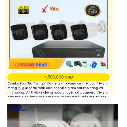
4,500,000 VNĐ
Combo Báo Giá Trọn gói Camera Kho Hàng sắc nét của KBvision
mang lại giải pháp toàn diện cho việc giám sát kho hàng và
nhà xưởng. Với thiết kế chống nước chuyên sâu, camera KBvision
đảm bảo hình ảnh sáng đẹp ngay cả trong điều kiện môi trường
khắc nghiệt. Sự dễ dàng khi cài đặt và sử dụng trên