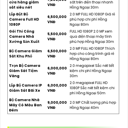
cửa hàng giám
sát trên điện thoại nhanh
VNĐ
sát siêu nét
Hồng Ngoại 30m
Lắp Đặt Bộ
2.0 MP FULL HD 1080P Giá rẻ
6,500,000
Camera Full HD
phù hợp chi phí Hồng
VNĐ
1080P
Ngoại 80m
Gói Thi Công
FULL HD 1080P 2.0 MP xem
5,500,000
Camera Nhà
qua điện thoại máy tính
VNĐ
Xưởng Sản Xuất
phù hợp Hồng Ngoại 30m
2.0 MP FULL HD 1080P Thích
Bộ Camera Giám
6,500,000
hợp cho công trình giá rẻ
Sát Khu Phố
VNĐ
Hồng Ngoại 80m
Trọn Bộ Camera
2.0 megapixel Sắc nét tiết
6,000,000
Giám Sát Tiệm
kiệm chi phí Hồng Ngoại
VNĐ
Vàng
30m
2.0 megapixel FULL HD
Lắp Bộ Camera IP
6,000,000
1080P Sắc nét tiết kiệm chi
Giám Sát Bãi Xe
VNĐ
phí Hồng Ngoại 50m
Bộ Camera Nhà
9,000,000
2.0 MP Chất lượng phù hợp
Máy Có Màu Ban
VNĐ
Hồng Ngoại 40m
Đêm