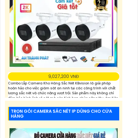
9,027,200 VNĐ
Combo Lắp Camera Kho Hàng Sắc Nét KBvision là giải pháp
hoàn hảo cho việc giám sát an ninh tại các công trình với chất
lượng sắc nét và chức năng vượt trội. Sản phẩm này không chỉ
đảm bảo hình ảnh rõ nét mà còn tích hợp chức năng thu âm tiên
nghi, hỗ trợ việc giám sát một cách toàn diện và chính
TRỌN GÓI CAMERA SẮC NÉT IP DÙNG CHO CỬA
HÀNG