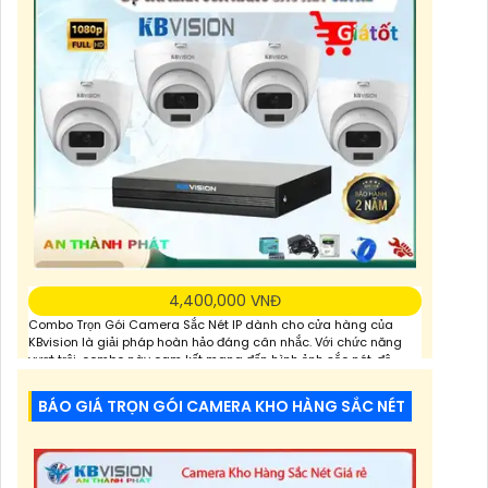
4,400,000 VNĐ
Combo Trọn Gói Camera Sắc Nét IP dành cho cửa hàng của
KBvision là giải pháp hoàn hảo đáng cân nhắc. Với chức năng
vượt trội, combo này cam kết mang đến hình ảnh sắc nét, độ
phân giải cao, chi tiết và rõ nét. Được thiết kế đặc biệt để thu hình
chất lượng, cho phép người dùng giám sát toàn bộ hoạt
BÁO GIÁ TRỌN GÓI CAMERA KHO HÀNG SẮC NÉT