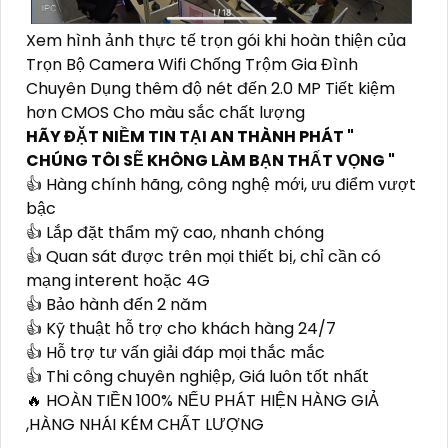
Xem hình ảnh thực tế trọn gói khi hoàn thiện của
Trọn Bộ Camera Wifi Chống Trộm Gia Đình
Chuyên Dụng thêm độ nét đến 2.0 MP Tiết kiệm
hơn CMOS Cho màu sắc chất lượng
HÃY ĐẶT NIỀM TIN TẠI AN THÀNH PHÁT "
CHÚNG TÔI SẼ KHÔNG LÀM BẠN THẤT VỌNG "
👍 Hàng chính hãng, công nghệ mới, ưu điểm vượt
bậc
👍 Lắp đặt thẩm mỹ cao, nhanh chóng
👍 Quan sát được trên mọi thiết bị, chỉ cần có
mạng interent hoặc 4G
👍 Bảo hành đến 2 năm
👍 Kỹ thuật hỗ trợ cho khách hàng 24/7
👍 Hỗ trợ tư vấn giải đáp mọi thắc mắc
👍 Thi công chuyên nghiệp, Giá luôn tốt nhất
🔥 HOÀN TIỀN 100% NẾU PHÁT HIỆN HÀNG GIẢ
,HÀNG NHÁI KÉM CHẤT LƯỢNG