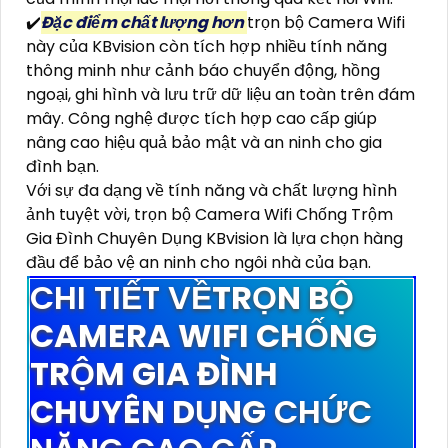
✔️
Đặc điểm chất lượng hơn
trọn bộ Camera Wifi
này của KBvision còn tích hợp nhiều tính năng
thông minh như cảnh báo chuyển động, hồng
ngoại, ghi hình và lưu trữ dữ liệu an toàn trên đám
mây. Công nghệ được tích hợp cao cấp giúp
nâng cao hiệu quả bảo mật và an ninh cho gia
đình bạn.
Với sự đa dạng về tính năng và chất lượng hình
ảnh tuyệt vời, trọn bộ Camera Wifi Chống Trộm
Gia Đình Chuyên Dụng KBvision là lựa chọn hàng
đầu để bảo vệ an ninh cho ngôi nhà của bạn.
CHI TIẾT VỀ
TRỌN BỘ
CAMERA WIFI CHỐNG
TRỘM GIA ĐÌNH
CHUYÊN DỤNG
CHỨC