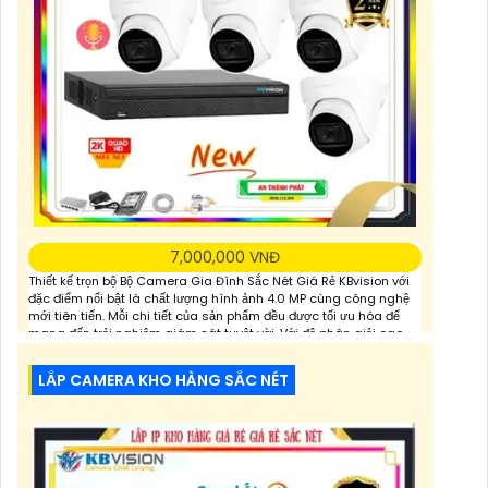
7,000,000 VNĐ
Thiết kế trọn bộ Bộ Camera Gia Đình Sắc Nét Giá Rẻ KBvision với
đặc điểm nổi bật là chất lượng hình ảnh 4.0 MP cùng công nghệ
mới tiên tiến. Mỗi chi tiết của sản phẩm đều được tối ưu hóa để
mang đến trải nghiệm giám sát tuyệt vời. Với độ phân giải cao,
hình ảnh rõ nét, sắc sharp và chất lượng màu
LẮP CAMERA KHO HÀNG SẮC NÉT