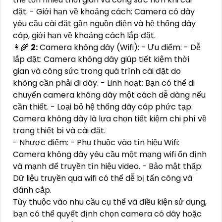
đặt. - Giới hạn về khoảng cách: Camera có dây
yêu cầu cài đặt gần nguồn điện và hệ thống dây
cáp, giới hạn về khoảng cách lắp đặt.
👩‍🌾
2:
Camera không dây (Wifi): - Ưu điểm: - Dễ
lắp đặt: Camera không dây giúp tiết kiệm thời
gian và công sức trong quá trình cài đặt do
không cần phải đi dây. - Linh hoạt: Bạn có thể di
chuyển camera không dây một cách dễ dàng nếu
cần thiết. - Loại bỏ hệ thống dây cáp phức tạp:
Camera không dây là lựa chọn tiết kiệm chi phí về
trang thiết bị và cài đặt.
- Nhược điểm: - Phụ thuộc vào tín hiệu Wifi:
Camera không dây yêu cầu một mạng wifi ổn định
và mạnh để truyền tín hiệu video. - Bảo mật thấp:
Dữ liệu truyền qua wifi có thể dễ bị tấn công và
đánh cắp.
Tùy thuộc vào nhu cầu cụ thể và điều kiện sử dụng,
bạn có thể quyết định chọn camera có dây hoặc