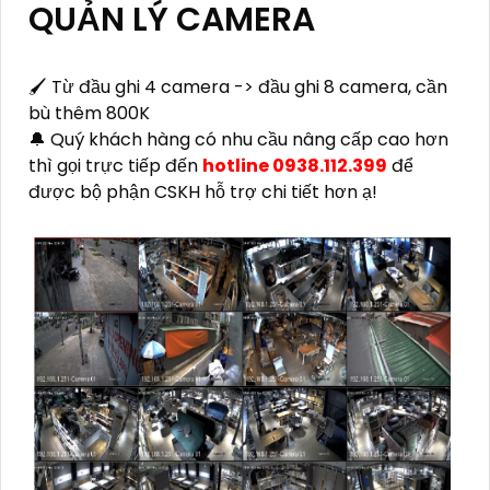
QUẢN LÝ CAMERA
🖌 Từ đầu ghi 4 camera -> đầu ghi 8 camera, cần
bù thêm 800K
🔔 Quý khách hàng có nhu cầu nâng cấp cao hơn
thì gọi trực tiếp đến
hotline 0938.112.399
để
được bộ phận CSKH hỗ trợ chi tiết hơn ạ!