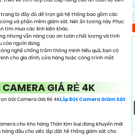
à trang bị đầy đủ để trọn gói hệ thống bao gồm các
 ổ cứng và phần mềm giám sát. Nét ấn tượng này Phục
n tìm mua các linh kiện khác.
ăng nhưng vẫn nâng cao an toàn chất lượng và tính
u của người dùng.
 công nghệ chống trộm thông minh hiệu quả, bạn có
 ninh cho gia đình, cửa hàng hoặc công trình một
 CAMERA GIÁ RẺ 4K
rọn Gói Camera Giá Rẻ 4K
Lắp Đặt Camera Giám Sát
amera cho kho hàng Thân Kim loại đang khuyến mãi
n hàng đầu cho việc lắp đặt hệ thống giám sát cho