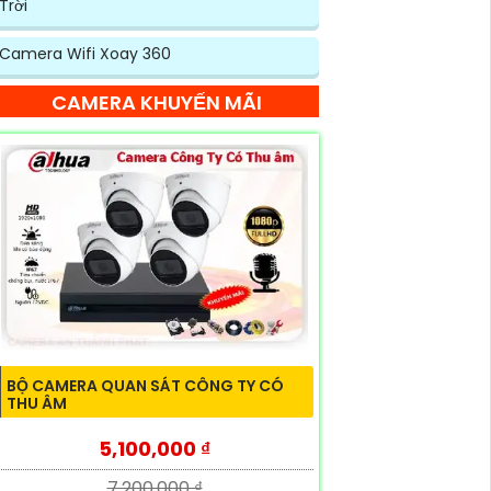
Trời
Camera Wifi Xoay 360
CAMERA KHUYẾN MÃI
BỘ CAMERA QUAN SÁT CÔNG TY CÓ
THU ÂM
5,100,000 ₫
7,200,000 ₫