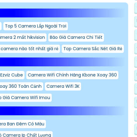
Top 5 Camera Lắp Ngoài Trời
amera 2 mắt hikvision
Báo Giá Camera Chi Tiết
i camera nào tốt nhất giá rẻ
Top Camera Sắc Nét Giá Rẻ
Ezviz Cube
Camera Wifi Chính Hãng Kbone Xoay 360
Xoay 360 Toàn Cảnh
Camera Wifi 3K
o Giá Camera Wifi Imou
era Ban Đêm Có Màu
ộ Camera Ip Chất Lượng