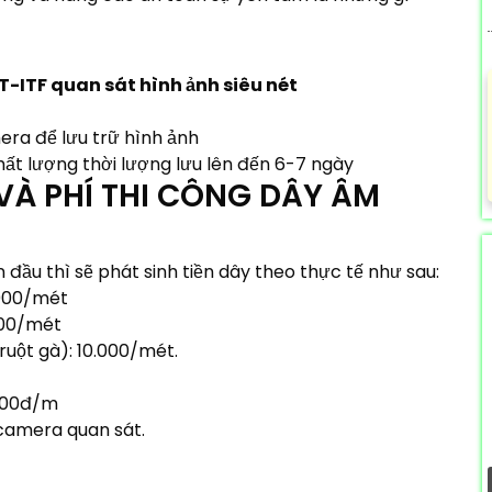
-ITF quan sát hình ảnh siêu nét
mera để lưu trữ hình ảnh
chất lượng thời lượng lưu lên đến 6-7 ngày
 VÀ PHÍ THI CÔNG DÂY ÂM
ầu thì sẽ phát sinh tiền dây theo thực tế như sau:
.000/mét
000/mét
ruột gà): 10.000/mét.
.000đ/m
 camera quan sát.