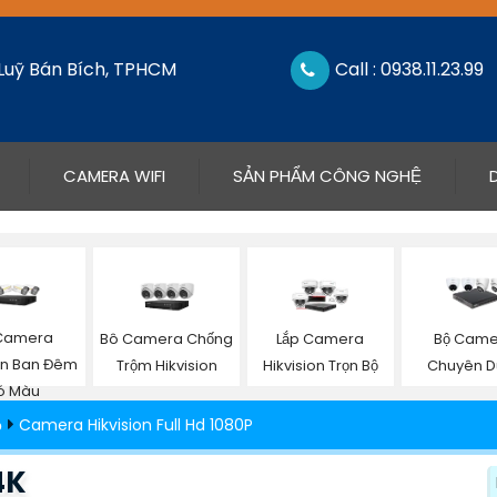
 Luỹ Bán Bích, TPHCM
Call : 0938.11.23.99
CAMERA WIFI
SẢN PHẨM CÔNG NGHỆ
Camera
Bô Camera Chống
Lắp Camera
Bộ Cam
ion Ban Đêm
Trộm Hikvision
Hikvision Trọn Bộ
Chuyên D
ó Màu
ộ
Camera Hikvision Full Hd 1080P
4K