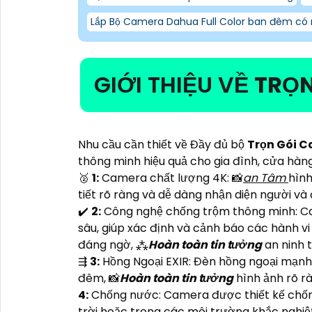
Lắp Bộ Camera Dahua Full Color ban đêm có
GIỚI THIỆU VỀ
TRỌN
Nhu cầu cần thiết về Đầy đủ bộ
Trọn Gói C
thông minh hiệu quả cho gia đình, cửa hàn
️🥈
1:
Camera chất lượng 4K: 📸
an Tâm
hình
tiết rõ ràng và dễ dàng nhận diện người và 
✔️
2:
Công nghệ chống trộm thông minh: Ca
sâu, giúp xác định và cảnh báo các hành 
đáng ngờ, ⁂
Hoàn toàn tin tưởng
an ninh t
⇶
3:
Hồng Ngoại EXIR: Đèn hồng ngoại mạnh 
đêm, 📸
Hoàn toàn tin tưởng
hình ảnh rõ r
4:
Chống nước: Camera được thiết kế chống
trời hoặc trong các môi trường khắc nghiệ