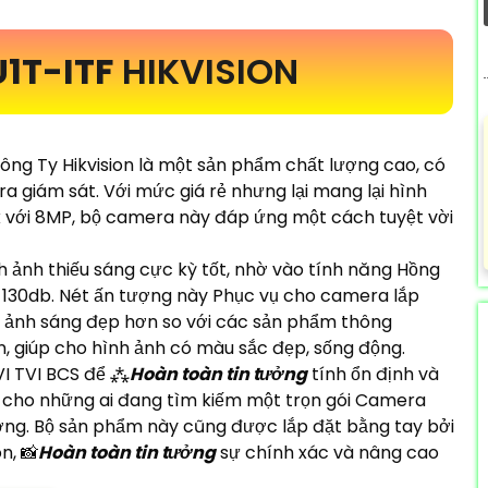
1T-ITF
HIKVISION
Công Ty Hikvision là một sản phẩm chất lượng cao, có
a giám sát. Với mức giá rẻ nhưng lại mang lại hình
4k với 8MP, bộ camera này đáp ứng một cách tuyệt vời
 ảnh thiếu sáng cực kỳ tốt, nhờ vào tính năng Hồng
30db. Nét ấn tượng này Phục vụ cho camera lắp
h ảnh sáng đẹp hơn so với các sản phẩm thông
, giúp cho hình ảnh có màu sắc đẹp, sống động.
I TVI BCS để ⁂
Hoàn toàn tin tưởng
tính ổn định và
ảo cho những ai đang tìm kiếm một trọn gói Camera
ợng. Bộ sản phẩm này cũng được lắp đặt bằng tay bởi
n, 📸
Hoàn toàn tin tưởng
sự chính xác và nâng cao