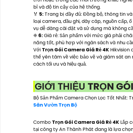
bỉ và độ tin cậy của hệ thống.
️🏅️
5:
Trang bị đầy đủ: Đồng bộ, thông tin v
loại camera, đầu ghi, dây cáp, nguồn cấp,
vụ dễ dàng cài đặt và sử dụng mà không cầ
❈
6:
Giá rẻ: Sản phẩm với mức giá phải ch
năng tốt, phù hợp với ngân sách và nhu cầ
Với
Trọn Gói Camera Giá Rẻ 4K
Hikvision
thể yên tâm về việc bảo vệ và giám sát an
cách tối ưu và hiệu quả.
GIỚI THIỆU
TRỌN GÓI
Bộ Sản Phẩm Camera Chọn Lọc Tốt Nhất: T
Sân Vườn Trọn Bộ
Combo
Trọn Gói Camera Giá Rẻ 4K
Lắp c
tại công ty An Thành Phát đang là lựa chọ