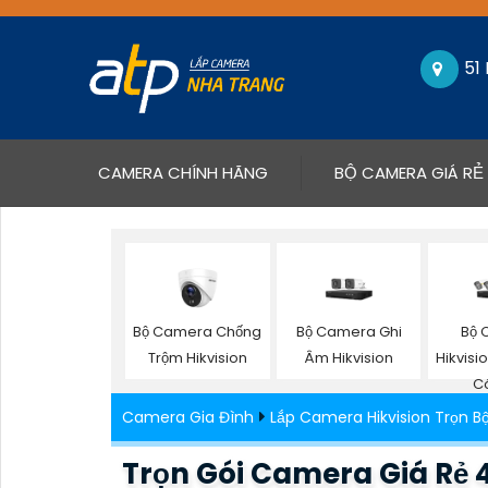
51
(CURRENT)
CAMERA CHÍNH HÃNG
BỘ CAMERA GIÁ RẺ
Bộ Camera Chống
Bộ Camera Ghi
Bộ 
Trộm Hikvision
Âm Hikvision
Hikvis
C
Camera Gia Đình
Lắp Camera Hikvision Trọn B
Trọn Gói Camera Giá Rẻ 