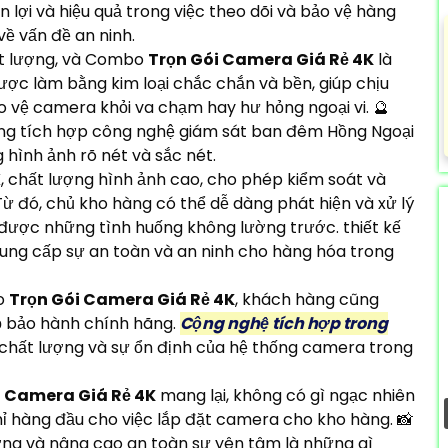
lợi và hiệu quả trong việc theo dõi và bảo vệ hàng
ề vấn đề an ninh.
ất lượng, và Combo
Trọn Gói Camera Giá Rẻ 4K
là
ợc làm bằng kim loại chắc chắn và bền, giúp chịu
ảo vệ camera khỏi va chạm hay hư hỏng ngoại vi. 🔮
ng tích hợp công nghệ giám sát ban đêm Hồng Ngoại
hình ảnh rõ nét và sắc nét.
chất lượng hình ảnh cao, cho phép kiểm soát và
Từ đó, chủ kho hàng có thể dễ dàng phát hiện và xử lý
ược những tình huống không lường trước. thiết kế
ung cấp sự an toàn và an ninh cho hàng hóa trong
bo
Trọn Gói Camera Giá Rẻ 4K
, khách hàng cũng
 bảo hành chính hãng.
Cộng nghệ tích hợp trong
chất lượng và sự ổn định của hệ thống camera trong
i Camera Giá Rẻ 4K
mang lại, không có gì ngạc nhiên
hỉ hàng đầu cho việc lắp đặt camera cho kho hàng. 📸
ợng và nâng cao an toàn sự yên tâm là những gì