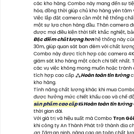
các kho hàng. Combo này mang đến sự tiện 
hóa, đồng thời giúp chủ kho hàng yên tâm v
Việc lắp đặt camera cần một hệ thống ch
một sự lựa chọn hàng đầu. Thân camera đư
được mọi điều kiện thời tiết khắc nghiệt, b
Đặc điểm chất lượng hơn
hệ thống này cũ
30m, giúp quan sát ban đêm với chất lượng 
Combo này được tích hợp các camera 4K, 
giám sát kho hàng một cách chi tiết nhất. 
các vụ việc không mong muốn hoặc tránh đ
tích hợp cao cấp ⁂
Hoàn toàn tin tưởng
c
kho hàng.
Tính năng chất lượng khác khi mua Com
được hưởng mức chiết khấu cao và chế độ
sản phẩm cao cấp
📸
Hoàn toàn tin tưởng
thời gian dài.
Với giá trị và hiệu suất mà Combo
Trọn Gó
khi công ty An Thành Phát trở thành địa c
an Tâm
an ninh, nâng cao an toàn chất lư