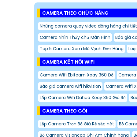
CAMERA THEO CHỨC NĂNG
Những camera quay video đóng hàng chi tiết
Camera Nhìn Thấy chữ Màn Hình
Báo giá c
Top 5 Camera Xem Mã Vạch Đơn Hàng
Loạ
CAMERA KẾT NỐI WIFI
Camera Wifi Ebitcam Xoay 360 Độ
Camera 
Báo giá camera wifi hikvision
Camera Wifi 
Lắp Camera Wifi Dahua Xoay 360 Giá Rẻ
Bá
CAMERA THEO GÓI
Lắp Camera Trọn Bộ Giá Rẻ sắc nét
Bộ Cam
Bộ Camera Visioncop Ghi Âm Chính hãng
B