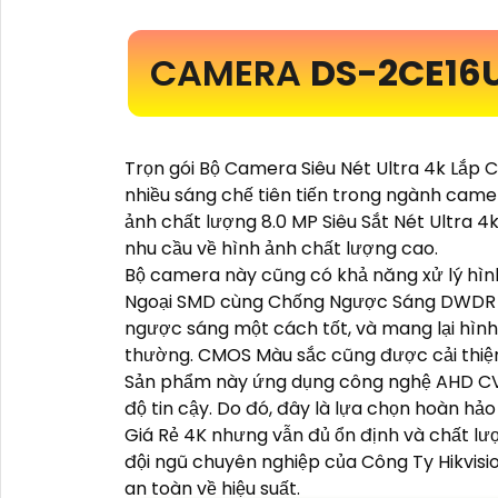
CAMERA
DS-2CE16U
Trọn gói Bộ Camera Siêu Nét Ultra 4k Lắp 
nhiều sáng chế tiên tiến trong ngành camer
ảnh chất lượng 8.0 MP Siêu Sắt Nét Ultra 
nhu cầu về hình ảnh chất lượng cao.
Bộ camera này cũng có khả năng xử lý hình
Ngoại SMD cùng Chống Ngược Sáng DWDR 1
ngược sáng một cách tốt, và mang lại hìn
thường. CMOS Màu sắc cũng được cải thiện
Sản phẩm này ứng dụng công nghệ AHD CV
độ tin cậy. Do đó, đây là lựa chọn hoàn h
Giá Rẻ 4K nhưng vẫn đủ ổn định và chất lư
đội ngũ chuyên nghiệp của Công Ty Hikvisio
an toàn về hiệu suất.