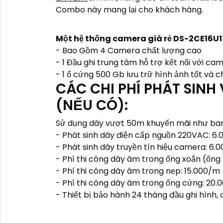
Combo này mang lại cho khách hàng.
Một hệ thống camera giá rẻ DS-2CE16U1T
- Bao Gồm 4 Camera chất lượng cao
- 1 Đầu ghi trung tâm hỗ trợ kết nối với ca
- 1 ổ cứng 500 Gb lưu trữ hình ảnh tốt và 
CÁC CHI PHÍ PHÁT SINH
(NẾU CÓ):
Sử dụng dây vượt 50m khuyến mãi như ban đ
- Phát sinh dây điện cấp nguồn 220VAC: 6
- Phát sinh dây truyền tín hiệu camera: 6.
- Phí thi công dây âm trong ống xoắn (ống 
- Phí thi công dây âm trong nẹp: 15.000/m
- Phí thi công dây âm trong ống cứng: 20
- Thiết bị bảo hành 24 tháng đầu ghi hình,