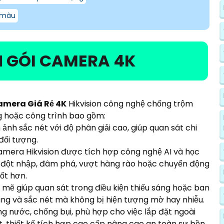
 màu
 GÓI CAMERA 4K
amera Giá Rẻ 4K
Hikvision công nghệ chống trộm
g hoặc công trình bao gồm:
 ảnh sắc nét với độ phân giải cao, giúp quan sát chi
đối tượng.
mera Hikvision được tích hợp công nghệ AI và học
vi đột nhập, đâm phá, vượt hàng rào hoặc chuyển động
ốt hơn.
mẽ giúp quan sát trong điều kiện thiếu sáng hoặc ban
àng và sắc nét mà không bị hiện tượng mờ hay nhiễu.
 nước, chống bụi, phù hợp cho việc lắp đặt ngoài
t. thiết kế tích hợp cao cấp nâng cao an toàn sự bền