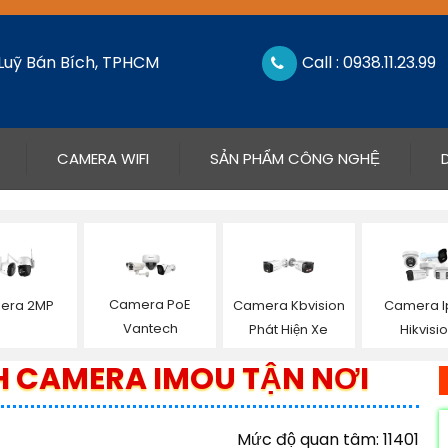
 Luỹ Bán Bích, TPHCM
Call : 0938.11.23.99
CAMERA WIFI
SẢN PHẨM CÔNG NGHỆ
Camera PoE
era 2MP
Camera Kbvision
Camera I
Vantech
Phát Hiện Xe
Hikvisi
 CAMERA IMOU TẬN NƠI
Mức độ quan tâm: 11401