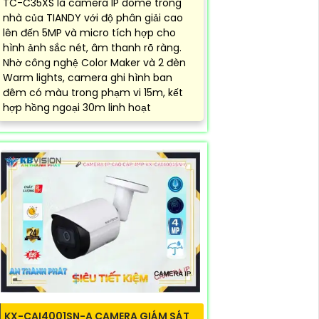
TC-C35XS là camera IP dome trong
nhà của TIANDY với độ phân giải cao
lên đến 5MP và micro tích hợp cho
hình ảnh sắc nét, âm thanh rõ ràng.
Nhờ công nghệ Color Maker và 2 đèn
Warm lights, camera ghi hình ban
đêm có màu trong phạm vi 15m, kết
hợp hồng ngoại 30m linh hoạt
KX-CAI4001SN-A CAMERA GIÁM SÁT