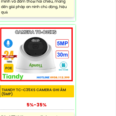
minh và đàm thoại hai chiều, mang
đến giải pháp an ninh chủ động, hiệu
quả
TIANDY TC-C35XS CAMERA GHI ÂM
(5MP)
5%-35%