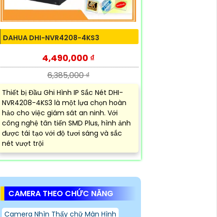
DAHUA DHI-NVR4208-4KS3
4,490,000 ₫
6,385,000 ₫
Thiết bị Đầu Ghi Hình IP Sắc Nét DHI-
NVR4208-4KS3 là một lựa chọn hoàn
hảo cho việc giám sát an ninh. Với
công nghệ tân tiến SMD Plus, hình ảnh
được tái tạo với độ tươi sáng và sắc
nét vượt trội
CAMERA THEO CHỨC NĂNG
Camera Nhìn Thấy chữ Màn Hình