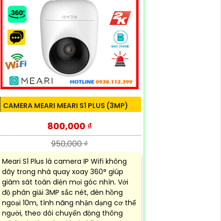
CAMERA MEARI MEARI S1 PLUS (3MP)
800,000 ₫
950,000 ₫
Meari S1 Plus là camera IP Wifi không
dây trong nhà quay xoay 360° giúp
giám sát toàn diện mọi góc nhìn. Với
độ phân giải 3MP sắc nét, đèn hồng
ngoại 10m, tính năng nhận dạng cơ thể
người, theo dõi chuyển động thông