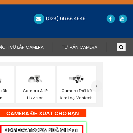
(028) 66.88.4949
DỊCH VỤ LẮP CAMERA
TƯ VẤN CAMERA
p 3k
Camera AI IP
Camera Thết Kế
on
Hikvision
Kim Loại Vantech
CAMERA ĐỀ XUẤT CHO BẠN