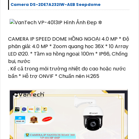
Camera DS-2DE7A232IW-AEB Seepdome
CAMERA IP SPEED DOME HỒNG NGOẠI 4.0 MP * Độ
phân giải: 4.0 MP * Zoom quang học 36X * 10 Array
LED Ø20. * Tầm xa hồng ngoại: 100m * IP66, Chống
bụi, nước
. Kể cả trong môi trường nhiệt đọ cao hoặc nước
bẩn * Hỗ trợ ONVIF * Chuẩn nén H.265