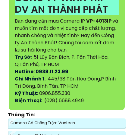
DV AN THÀNH PHÁT
Bạn đang cần mua Camera IP
VP-4013IP
và
muốn tìm một đơn vị cung cấp chất lượng,
nhanh chóng và nhiệt tình? Hãy đến Công
ty An Thành Phát! Chúng tôi cam kết đem
lại sự hài lòng cho bạn.
Trụ Sở:
51 Lũy Bán Bích, P. Tân Thới Hòa,
Q.Tân Phú, TP.HCM
Hotline: 0938.11.23.99
Chi Nhánh 1:
445/38 Tân Hòa Đông,P Bình
Trị Đông, Bình Tân, TP HCM
Kỹ Thuật:
0906.855.330
Điện Thoại:
(028) 6688.4949
Thông Tin:
Camera Có Chống Trộm Vantech