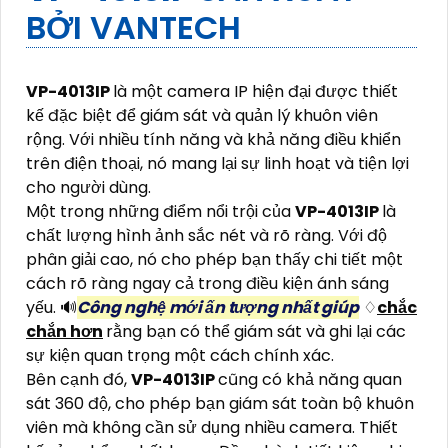
BỞI VANTECH
VP-4013IP
là một camera IP hiện đại được thiết
kế đặc biệt để giám sát và quản lý khuôn viên
rộng. Với nhiều tính năng và khả năng điều khiển
trên điện thoại, nó mang lại sự linh hoạt và tiện lợi
cho người dùng.
Một trong những điểm nổi trội của
VP-4013IP
là
chất lượng hình ảnh sắc nét và rõ ràng. Với độ
phân giải cao, nó cho phép bạn thấy chi tiết một
cách rõ ràng ngay cả trong điều kiện ánh sáng
yếu. 🔊
Công nghệ mới ấn tượng nhất giúp
♢
chắc
chắn hơn
rằng bạn có thể giám sát và ghi lại các
sự kiện quan trọng một cách chính xác.
Bên cạnh đó,
VP-4013IP
cũng có khả năng quan
sát 360 độ, cho phép bạn giám sát toàn bộ khuôn
viên mà không cần sử dụng nhiều camera. Thiết