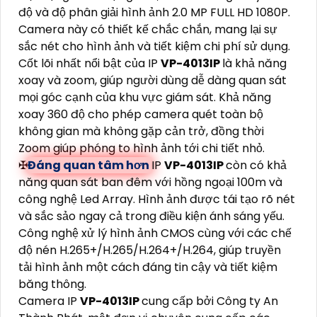
độ và độ phân giải hình ảnh 2.0 MP FULL HD 1080P.
Camera này có thiết kế chắc chắn, mang lại sự
sắc nét cho hình ảnh và tiết kiệm chi phí sử dụng.
Cốt lõi nhất nổi bật của IP
VP-4013IP
là khả năng
xoay và zoom, giúp người dùng dễ dàng quan sát
mọi góc cạnh của khu vực giám sát. Khả năng
xoay 360 độ cho phép camera quét toàn bộ
không gian mà không gặp cản trở, đồng thời
Zoom giúp phóng to hình ảnh tới chi tiết nhỏ.
✠
Đáng quan tâm hơn
IP
VP-4013IP
còn có khả
năng quan sát ban đêm với hồng ngoại 100m và
công nghệ Led Array. Hình ảnh được tái tạo rõ nét
và sắc sảo ngay cả trong điều kiện ánh sáng yếu.
Công nghệ xử lý hình ảnh CMOS cùng với các chế
độ nén H.265+/H.265/H.264+/H.264, giúp truyền
tải hình ảnh một cách đáng tin cậy và tiết kiệm
băng thông.
Camera IP
VP-4013IP
cung cấp bởi Công ty An