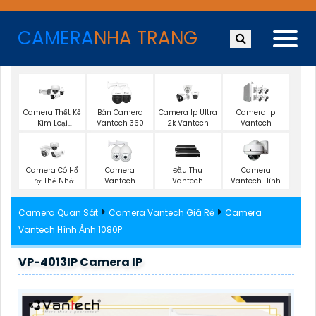
CAMERA
NHA TRANG
Camera Thết Kế
Bán Camera
Camera Ip Ultra
Camera Ip
Kim Loại
Vantech 360
2k Vantech
Vantech
Vantech
Camera Có Hổ
Camera
Đầu Thu
Camera
Trợ Thẻ Nhớ
Vantech
Vantech
Vantech Hình
Vantech
Starlight
Ảnh 2K
Camera Quan Sát
Camera Vantech Giá Rẻ
Camera
Vantech Hình Ảnh 1080P
VP-4013IP Camera IP