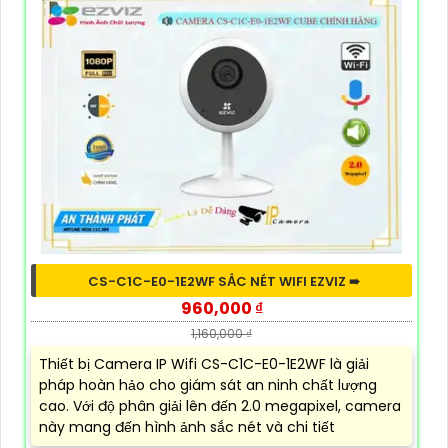
CS-C1C-E0-1E2WF SẮC NÉT WIFI EZVIZ ➠
960,000 ₫
1,160,000 ₫
Thiết bị Camera IP Wifi CS-C1C-E0-1E2WF là giải
pháp hoàn hảo cho giám sát an ninh chất lượng
cao. Với độ phân giải lên đến 2.0 megapixel, camera
này mang đến hình ảnh sắc nét và chi tiết