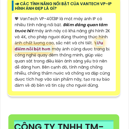
📣 CÁC TÍNH NĂNG NỔI BẬT CỦA VANTECH VP-IP
HÌNH ẢNH ĐẸP LÀ GÌ?
💖 VanTech VP-4013IP là một máy ảnh IP có
nhiều tính năng nổi bật.
Điểm đáng quan tâm
trước hết
máy ảnh này có khả năng ghi hình 2K
và 4K, cho phép người dùng thưởng thức hình
ảnh chất lượng cao, sắc nét và chi tiết. ϡ
Ưu
điểm nỗi bật hơn
máy ảnh cũng được trang bị
công nghệ quay đêm thông minh, giúp việc
quan sát trong điều kiện ánh sáng yếu trở nên
dễ dàng hơn. Bên cạnh đó, tính năng chống
nhiễu, chống thấm nước và chống va đập cũng
được tích hợp vào sản phẩm này, tạo ra sự bảo
đảm về độ bền và tin cậy cho người dùng.
CÔNG TY TNHH TM-