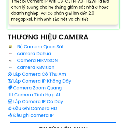
Thiết bị Camera IP Wifi CS-C3TN-A0-1H2WF là lựa
chọn lý tưởng cho hệ thống giám sát nhà ở hoặc
doanh nghiệp. Với độ phân giải lên đến 2.0
megapixel, hình ảnh sắc nét và chi tiết
THƯƠNG HIỆU CAMERA
Bộ Camera Quan Sát
camera Dahua
Camera HIKVISON
camera KBvision
️🎤️
Lắp Camera Có Thu Âm
📶
Lắp Camera IP Không Dây
🕵️
Camera Zoom Quang
🧛‍♀️
Camera Tích Hợp AI
💻
Lắp Camera IP Có Dây
⚙️
Đầu Ghi Camera HD
📥
Đầu ghi camera IP