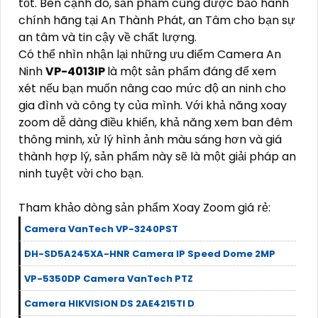
tốt. Bên cạnh đó, sản phẩm cũng được bảo hành
chính hãng tại An Thành Phát, an Tâm cho bạn sự
an tâm và tin cậy về chất lượng.
Có thể nhìn nhận lại những ưu điểm Camera An
Ninh
VP-4013IP
là một sản phẩm đáng để xem
xét nếu bạn muốn nâng cao mức độ an ninh cho
gia đình và công ty của mình. Với khả năng xoay
zoom dễ dàng điều khiển, khả năng xem ban đêm
thông minh, xử lý hình ảnh màu sáng hơn và giá
thành hợp lý, sản phẩm này sẽ là một giải pháp an
ninh tuyệt vời cho bạn.
Tham khảo dòng sản phẩm Xoay Zoom giá rẻ:
Camera VanTech VP-3240PST
DH-SD5A245XA-HNR Camera IP Speed Dome 2MP
VP-5350DP Camera VanTech PTZ
Camera HIKVISION DS 2AE4215TI D