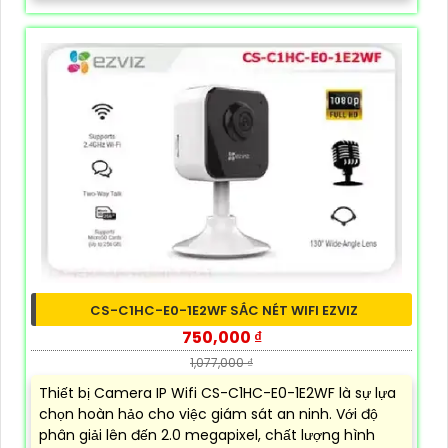
CS-C1HC-E0-1E2WF SẮC NÉT WIFI EZVIZ
750,000 ₫
1,077,000 ₫
Thiết bị Camera IP Wifi CS-C1HC-E0-1E2WF là sự lựa
chọn hoàn hảo cho việc giám sát an ninh. Với độ
phân giải lên đến 2.0 megapixel, chất lượng hình