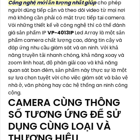
Công nghệ mới ấn tượng nhất giúp
cho phép
người dùng tiếp cận và theo dõi video từ mọi nơi
mà không cần phải có mặt trực tiếp tại camera.
Vói những thiết kế về công nghệ thì có thể đánh
giá sản phẩm IP
VP-4013IP
Led Array là một sản
phẩm camera chất lượng cao, đáng tin cậy và
đáp ứng nhu cầu giám sát và an ninh. Với khả
năng truyền tải nhanh chóng, khả năng xoay và
zoom linh hoạt, độ phân giải cao và khả năng
quan sát ban đêm, sản phẩm này thực sự là một
sự lựa chọn tuyệt vời cho việc giám sát và bảo vệ
nhà ở, văn phòng hay các hệ thống an ninh công
cộng.
CAMERA CÙNG THÔNG
SỐ TƯƠNG ỨNG ĐỂ SỬ
DỤNG CÙNG LOẠI VÀ
THƯƠNG HIỆU