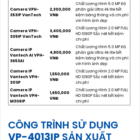
Chất Lượng Hình 5.0 MP Độ
Camera VPH-
2,300,000
phân giải Ultra 4k lite tiết
353IP VanTech
VNĐ
kiệm băng thông và chi phí
với hình ảnh đẹp
Chất Lượng Hình 2.0 MP FULL
Camera VPH-
3,400,000
HD 1080P Sắc nét tiết kiệm
305IP VanTech
VNĐ
chi phí
Chất Lượng Hình 5.0 MP Độ
Camera IP
4,800,000
phân giải Ultra 4k lite tiết
Vantech AI VPH-
VNĐ
kiệm băng thông và chi phí
3653AI
với hình ảnh đẹp
Camera IP
Chất Lượng Hình 2.0 MP FULL
1,550,000
Vantech VPH-
HD 1080P Sắc nét tiết kiệm
VNĐ
301IP
chi phí
Camera IP
Chất Lượng Hình 2.0 MP FULL
1,650,000
Vantech VPH-
HD 1080P Sắc nét tiết kiệm
VNĐ
M306IP
chi phí
CÔNG TRÌNH SỬ DỤNG
VP-4013IP
SẢN XUẤT