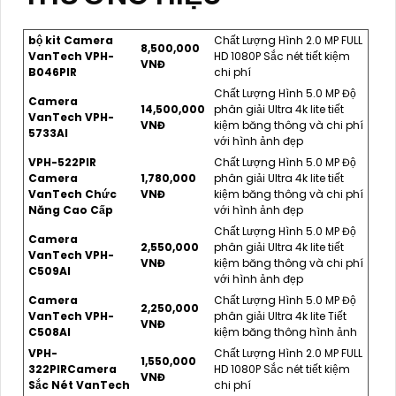
bộ kit Camera
Chất Lượng Hình 2.0 MP FULL
8,500,000
VanTech VPH-
HD 1080P Sắc nét tiết kiệm
VNĐ
B046PIR
chi phí
Chất Lượng Hình 5.0 MP Độ
Camera
14,500,000
phân giải Ultra 4k lite tiết
VanTech VPH-
VNĐ
kiệm băng thông và chi phí
5733AI
với hình ảnh đẹp
VPH-522PIR
Chất Lượng Hình 5.0 MP Độ
Camera
1,780,000
phân giải Ultra 4k lite tiết
VanTech Chức
VNĐ
kiệm băng thông và chi phí
Năng Cao Cấp
với hình ảnh đẹp
Chất Lượng Hình 5.0 MP Độ
Camera
2,550,000
phân giải Ultra 4k lite tiết
VanTech VPH-
VNĐ
kiệm băng thông và chi phí
C509AI
với hình ảnh đẹp
Camera
Chất Lượng Hình 5.0 MP Độ
2,250,000
VanTech VPH-
phân giải Ultra 4k lite Tiết
VNĐ
C508AI
kiệm băng thông hình ảnh
VPH-
Chất Lượng Hình 2.0 MP FULL
1,550,000
322PIRCamera
HD 1080P Sắc nét tiết kiệm
VNĐ
Sắc Nét VanTech
chi phí