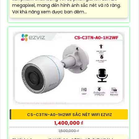
megapixel, mang đến hình ảnh sắc nét và rõ ràng.
Với khả năng xem được ban đêm...
CS-C3TN-A0-1H2WF SẮC NÉT WIFI EZVIZ
1,400,000 ₫
1,500,000 ₫