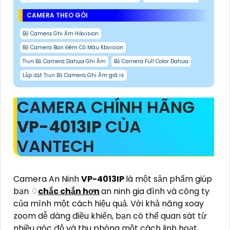
CAMERA THEO GÓI
Bộ Camera Ghi Âm Hikvision
Bộ Camera Ban Đêm Có Màu Kbvision
Trọn Bộ Camera Dahua Ghi Âm
Bộ Camera Full Color Dahua
Lắp đặt Trọn Bộ Camera Ghi Âm giá rẻ
CAMERA CHÍNH HÃNG
VP-4013IP
CỦA
VANTECH
Camera An Ninh
VP-4013IP
là một sản phẩm giúp
bạn ♢
chắc chắn hơn
an ninh gia đình và công ty
của mình một cách hiệu quả. Với khả năng xoay
zoom dễ dàng điều khiển, bạn có thể quan sát từ
nhiều góc độ và thu phóng một cách linh hoạt,