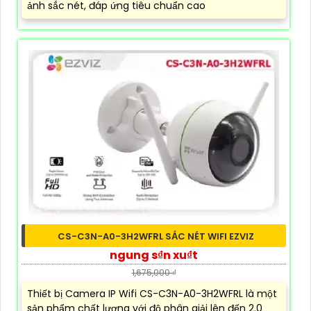
ảnh sắc nét, đáp ứng tiêu chuẩn cao
CS-C3N-A0-3H2WFRL SẮC NÉT WIFI EZVIZ
ngung s₫n xu₫t
1,675,000 ₫
Thiết bị Camera IP Wifi CS-C3N-A0-3H2WFRL là một
sản phẩm chất lượng với độ phân giải lên đến 2.0