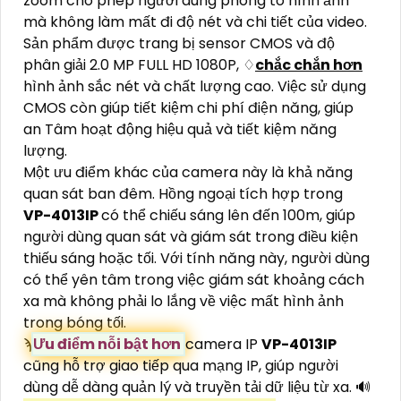
zoom cho phép người dùng phóng to hình ảnh
mà không làm mất đi độ nét và chi tiết của video.
Sản phẩm được trang bị sensor CMOS và độ
phân giải 2.0 MP FULL HD 1080P, ♢
chắc chắn hơn
hình ảnh sắc nét và chất lượng cao. Việc sử dụng
CMOS còn giúp tiết kiệm chi phí điện năng, giúp
an Tâm hoạt động hiệu quả và tiết kiệm năng
lượng.
Một ưu điểm khác của camera này là khả năng
quan sát ban đêm. Hồng ngoại tích hợp trong
VP-4013IP
có thể chiếu sáng lên đến 100m, giúp
người dùng quan sát và giám sát trong điều kiện
thiếu sáng hoặc tối. Với tính năng này, người dùng
có thể yên tâm trong việc giám sát khoảng cách
xa mà không phải lo lắng về việc mất hình ảnh
trong bóng tối.
ϡ
Ưu điểm nỗi bật hơn
camera IP
VP-4013IP
cũng hỗ trợ giao tiếp qua mạng IP, giúp người
dùng dễ dàng quản lý và truyền tải dữ liệu từ xa. 🔊