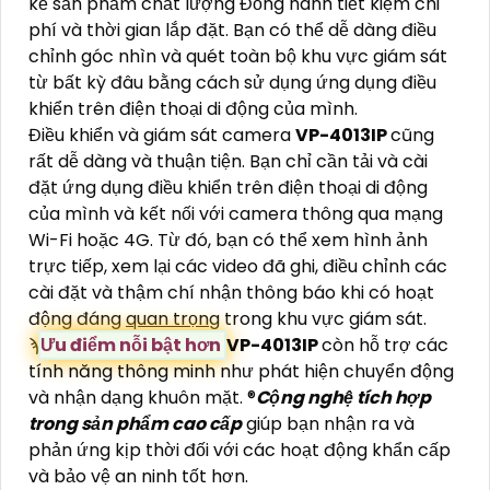
kế sản phẩm chất lượng Đồng hành tiết kiệm chi
phí và thời gian lắp đặt. Bạn có thể dễ dàng điều
chỉnh góc nhìn và quét toàn bộ khu vực giám sát
từ bất kỳ đâu bằng cách sử dụng ứng dụng điều
khiển trên điện thoại di động của mình.
Điều khiển và giám sát camera
VP-4013IP
cũng
rất dễ dàng và thuận tiện. Bạn chỉ cần tải và cài
đặt ứng dụng điều khiển trên điện thoại di động
của mình và kết nối với camera thông qua mạng
Wi-Fi hoặc 4G. Từ đó, bạn có thể xem hình ảnh
trực tiếp, xem lại các video đã ghi, điều chỉnh các
cài đặt và thậm chí nhận thông báo khi có hoạt
động đáng
quan trọng
trong khu vực giám sát.
ϡ
Ưu điểm nỗi bật hơn
VP-4013IP
còn hỗ trợ các
tính năng thông minh như phát hiện chuyển động
và nhận dạng khuôn mặt. ®️
Cộng nghệ tích hợp
trong sản phẩm cao cấp
giúp bạn nhận ra và
phản ứng kịp thời đối với các hoạt động khẩn cấp
và bảo vệ an ninh tốt hơn.