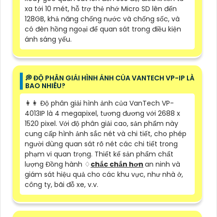
xa tới 10 mét, hỗ trợ thẻ nhớ Micro SD lên đến
128GB, khả năng chống nước và chống sốc, và
có đèn hồng ngoại để quan sát trong điều kiện
ánh sáng yếu.
️💭 ĐỘ PHÂN GIẢI HÌNH ẢNH CỦA VANTECH VP-IP LÀ
BAO NHIÊU?
️👩‍👩 Độ phân giải hình ảnh của VanTech VP-
4013IP là 4 megapixel, tương đương với 2688 x
1520 pixel. Với độ phân giải cao, sản phẩm này
cung cấp hình ảnh sắc nét và chi tiết, cho phép
người dùng quan sát rõ nét các chi tiết trong
phạm vi quan trọng. Thiết kế sản phẩm chất
lượng Đồng hành ♢
chắc chắn hơn
an ninh và
giám sát hiệu quả cho các khu vực, như nhà ở,
công ty, bãi đỗ xe, v.v.