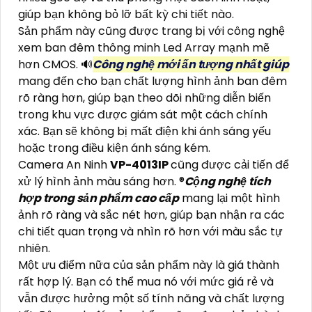
giúp bạn không bỏ lỡ bất kỳ chi tiết nào.
Sản phẩm này cũng được trang bị với công nghệ
xem ban đêm thông minh Led Array mạnh mẽ
hơn CMOS. 🔊
Công nghệ mới ấn tượng nhất giúp
mang đến cho bạn chất lượng hình ảnh ban đêm
rõ ràng hơn, giúp bạn theo dõi những diễn biến
trong khu vực được giám sát một cách chính
xác. Bạn sẽ không bị mất điện khi ánh sáng yếu
hoặc trong điều kiện ánh sáng kém.
Camera An Ninh
VP-4013IP
cũng được cải tiến để
xử lý hình ảnh màu sáng hơn. ®️
Cộng nghệ tích
hợp trong sản phẩm cao cấp
mang lại một hình
ảnh rõ ràng và sắc nét hơn, giúp bạn nhận ra các
chi tiết quan trọng và nhìn rõ hơn với màu sắc tự
nhiên.
Một ưu điểm nữa của sản phẩm này là giá thành
rất hợp lý. Bạn có thể mua nó với mức giá rẻ và
vẫn được hưởng một số tính năng và chất lượng