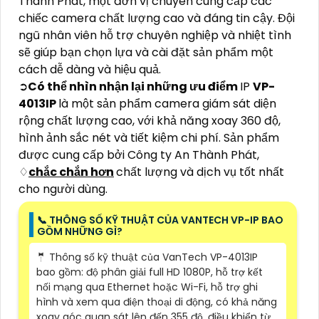
Thành Phát, một đơn vị chuyên cung cấp các
chiếc camera chất lượng cao và đáng tin cậy. Đội
ngũ nhân viên hỗ trợ chuyên nghiệp và nhiệt tình
sẽ giúp bạn chọn lựa và cài đặt sản phẩm một
cách dễ dàng và hiệu quả.
➲
Có thể nhìn nhận lại những ưu điểm
IP
VP-
4013IP
là một sản phẩm camera giám sát diện
rộng chất lượng cao, với khả năng xoay 360 độ,
hình ảnh sắc nét và tiết kiệm chi phí. Sản phẩm
được cung cấp bởi Công ty An Thành Phát,
♢
chắc chắn hơn
chất lượng và dịch vụ tốt nhất
cho người dùng.
📞 THÔNG SỐ KỸ THUẬT CỦA VANTECH VP-IP BAO
GỒM NHỮNG GÌ?
🤵 Thông số kỹ thuật của VanTech VP-4013IP
bao gồm: độ phân giải full HD 1080P, hỗ trợ kết
nối mạng qua Ethernet hoặc Wi-Fi, hỗ trợ ghi
hình và xem qua điện thoại di động, có khả năng
xoay góc quan sát lên đến 355 độ, điều khiển từ