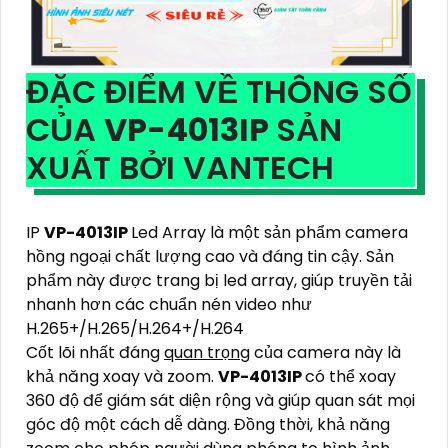
ĐẶC ĐIỂM VỀ THÔNG SỐ
CỦA
VP-4013IP
SẢN
XUẤT BỞI VANTECH
IP
VP-4013IP
Led Array là một sản phẩm camera
hồng ngoại chất lượng cao và đáng tin cậy. Sản
phẩm này được trang bị led array, giúp truyền tải
nhanh hơn các chuẩn nén video như
H.265+/H.265/H.264+/H.264
Cốt lõi nhất đáng
quan trọng
của camera này là
khả năng xoay và zoom.
VP-4013IP
có thể xoay
360 độ để giám sát diện rộng và giúp quan sát mọi
góc độ một cách dễ dàng. Đồng thời, khả năng