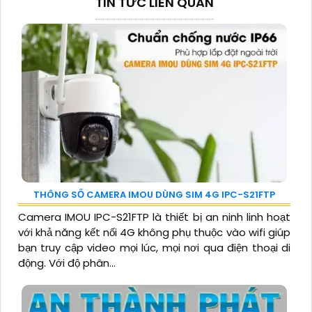
TIN TỨC LIÊN QUAN
THÔNG SỐ CAMERA IMOU DÙNG SIM 4G IPC-S21FTP
Camera IMOU IPC-S21FTP là thiết bị an ninh linh hoạt
với khả năng kết nối 4G không phụ thuộc vào wifi giúp
bạn truy cập video mọi lúc, mọi nơi qua điện thoại di
động. Với độ phân...