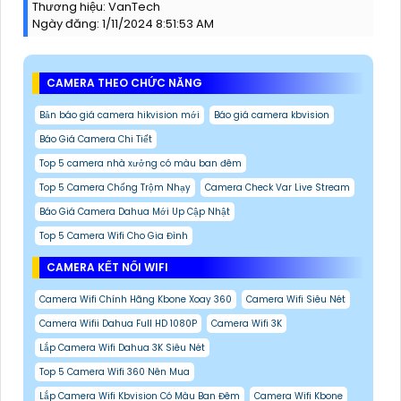
Thương hiệu:
VanTech
Ngày đăng:
1/11/2024 8:51:53 AM
CAMERA THEO CHỨC NĂNG
Bản báo giá camera hikvision mới
Báo giá camera kbvision
Báo Giá Camera Chi Tiết
Top 5 camera nhà xưởng có màu ban đêm
Top 5 Camera Chống Trộm Nhạy
Camera Check Var Live Stream
Báo Giá Camera Dahua Mới Up Cập Nhật
Top 5 Camera Wifi Cho Gia Đình
CAMERA KẾT NỐI WIFI
Camera Wifi Chính Hãng Kbone Xoay 360
Camera Wifi Siêu Nét
Camera Wifii Dahua Full HD 1080P
Camera Wifi 3K
Lắp Camera Wifi Dahua 3K Siêu Nét
Top 5 Camera Wifi 360 Nên Mua
Lắp Camera Wifi Kbvision Có Màu Ban Đêm
Camera Wifi Kbone