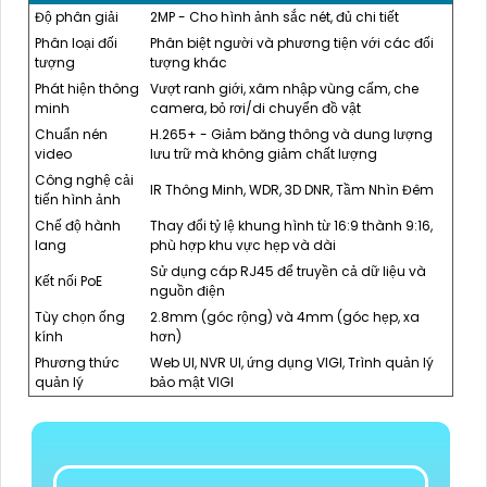
Độ phân giải
2MP - Cho hình ảnh sắc nét, đủ chi tiết
Phân loại đối
Phân biệt người và phương tiện với các đối
tượng
tượng khác
Phát hiện thông
Vượt ranh giới, xâm nhập vùng cấm, che
minh
camera, bỏ rơi/di chuyển đồ vật
Chuẩn nén
H.265+ - Giảm băng thông và dung lượng
video
lưu trữ mà không giảm chất lượng
Công nghệ cải
IR Thông Minh, WDR, 3D DNR, Tầm Nhìn Đêm
tiến hình ảnh
Chế độ hành
Thay đổi tỷ lệ khung hình từ 16:9 thành 9:16,
lang
phù hợp khu vực hẹp và dài
Sử dụng cáp RJ45 để truyền cả dữ liệu và
Kết nối PoE
nguồn điện
Tùy chọn ống
2.8mm (góc rộng) và 4mm (góc hẹp, xa
kính
hơn)
Phương thức
Web UI, NVR UI, ứng dụng VIGI, Trình quản lý
quản lý
bảo mật VIGI