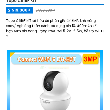
Tapo C615F KIT
2,519,300 ₫
3,599,000 ₫
Tapo C615F KIT sở hữu độ phân giải 2K 3MP, khả năng
xoay/ nghiêng toàn cảnh, sử dụng pin 10. 400mAh kết
hợp tấm pin năng lượng mặt trời 5. 2V–2. 5W, hỗ trợ Wi-Fi
2