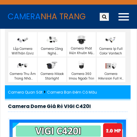
CAMERA
NHA TRANG
Camera Phát
Lắp Camera
Camera Công
Camera Ip Full
Hiện Khuôn Mặt
WifiThân Ezviz
Nghệ
Color Vantech
Hikvision
DarkFighter
Camera 360
Camera Thu Âm
Camera Hilook
Camera
Imou Ngoài Trời
Trong Nhà
Starlight
Hikvision Full Hd
Kbvision
1080P
Camera Quan Sát
Camera Ban Đêm Có Màu
Camera Dome Giá Rẻ VIGI C420I