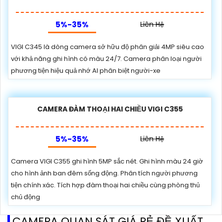
5%-35%
Liên Hệ
VIGI C345 là dòng camera sở hữu độ phân giải 4MP siêu cao
với khả năng ghi hình có màu 24/7. Camera phân loại người
phương tiện hiệu quả nhớ AI phân biệt người-xe
CAMERA ĐÀM THOẠI HAI CHIỀU VIGI C355
5%-35%
Liên Hệ
Camera VIGI C355 ghi hình 5MP sắc nét. Ghi hình màu 24 giờ
cho hình ảnh ban đêm sống động. Phân tích người phương
tiện chính xác. Tích hợp đàm thoại hai chiều cùng phòng thủ
chủ động
CAMERA QUAN SÁT GIÁ RẺ ĐỀ XUẤT