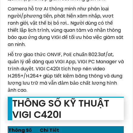
Camera hỗ trợ AI thông minh như phân loại
người/phương tiện, phát hiện xâm nhập, vượt
ranh giới, vật thể bị bỏ rơi... Người dùng có thể
thiết lập lịch trình, vùng quan tâm và nhận thông
báo qua ứng dụng VIGI để tối ưu hóa việc giám sát
an ninh.
Hỗ trợ giao thức ONVIF, PoE chuẩn 802.3af/at,
quản lý dễ dàng qua VIGI App, VIGI PC Manager và
trình duyệt. VIGI C420I tích hợp nén video
H.265+/H.264+ giúp tiết kiệm băng thông và dung
lượng lưu trữ mà vẫn đảm bảo chất lượng hình
ảnh cao.
THÔNG SỐ KỸ THUẬT
VIGI C420I
Thông Số
Chi Tiết