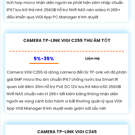
tích hợp micro nhận diện người xe phát hiện xâm nhập chuẩn
IP67 lưu trữ thẻ nhớ 256GB hỗ trợ NVR NAS nén video H.265+
điều khiển qua VIGI App PC Manager trình duyệt
CAMERA TP-LINK VIGI C255 THU ÂM TỐT
5%-35%
Liên Hệ
Camera VIGI C255 là dòng camera đến từ TP-Link với độ phân
giải 5MP micro thu âm chuẩn IP67 chống nước bụi Smart IR
quan sát đêm 30m hỗ trợ PoE DC 12V lưu trữ MicroSD 256GB
NVR NAS chuẩn nén H.265+ tiết kiệm băng thông nhận diện
người xe vùng cảnh báo hành vi bất thường quản lý qua VIGI
App VIGI Manager trình duyệt web giám sát sắc nét
CAMERA TP-LINK VIGI C345