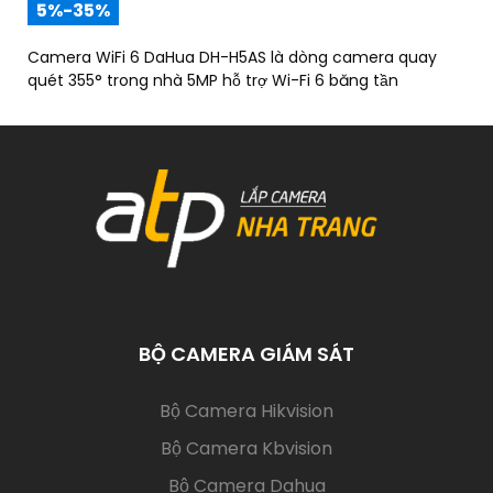
5%-35%
Camera WiFi 6 DaHua DH-H5AS là dòng camera quay
quét 355° trong nhà 5MP hỗ trợ Wi-Fi 6 băng tần
BỘ CAMERA GIÁM SÁT
(current)
Bộ Camera Hikvision
Bộ Camera Kbvision
Bộ Camera Dahua