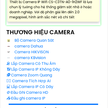
Thiết bị Camera IP Wifi CS-C3TN-A0-1H2WF là lựa
chọn lý tưởng cho hệ thống giám sát nhà ở hoặc
doanh nghiệp. Với độ phân giải lên đến 2.0
megapixel, hình ảnh sắc nét và chi tiết
THƯƠNG HIỆU CAMERA
Bộ Camera Quan Sát
camera Dahua
Camera HIKVISON
camera KBvision
️🎤️
Lắp Camera Có Thu Âm
📶
Lắp Camera IP Không Dây
🕵️
Camera Zoom Quang
🧛‍♀️
Camera Tích Hợp AI
💻
Lắp Camera IP Có Dây
⚙️
Đầu Ghi Camera HD
📥
Đầu ghi camera IP