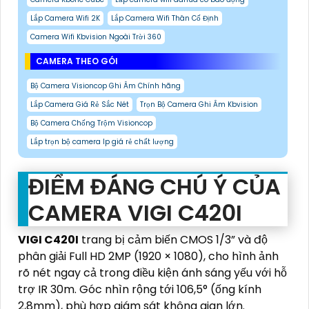
Lắp Camera Wifi 2K
Lắp Camera Wifi Thân Cố Định
Camera Wifi Kbvision Ngoài Trời 360
CAMERA THEO GÓI
Bộ Camera Visioncop Ghi Âm Chính hãng
Lắp Camera Giá Rẻ Sắc Nét
Trọn Bộ Camera Ghi Âm Kbvision
Bộ Camera Chống Trộm Visioncop
Lắp trọn bộ camera Ip giá rẻ chất lượng
ĐIỂM ĐÁNG CHÚ Ý CỦA
CAMERA VIGI C420I
VIGI C420I
trang bị cảm biến CMOS 1/3” và độ
phân giải Full HD 2MP (1920 × 1080), cho hình ảnh
rõ nét ngay cả trong điều kiện ánh sáng yếu với hỗ
trợ IR 30m. Góc nhìn rộng tới 106,5° (ống kính
2,8mm), phù hợp giám sát không gian lớn.