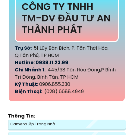
CÔNG TY TNHH
TM-DV ĐẦU TƯ AN
THÀNH PHÁT
Trụ Sở:
51 Lũy Bán Bích, P. Tân Thới Hòa,
Q.Tân Phú, TP.HCM
Hotline: 0938.11.23.99
Chi Nhánh 1:
445/38 Tân Hòa Đông,P Bình
Trị Đông, Bình Tân, TP HCM
Kỹ Thuật:
0906.855.330
Điện Thoại:
(028) 6688.4949
Thông Tin:
Camera Lắp Trong Nhà