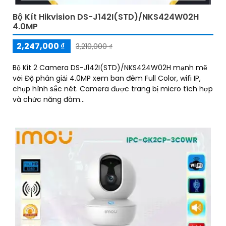
Bộ Kít Hikvision DS-J142I(STD)/NKS424W02H
4.0MP
2,247,000 ₫
3,210,000 ₫
Bộ Kit 2 Camera DS-J142I(STD)/NKS424W02H mạnh mẽ
với Độ phân giải 4.0MP xem ban đêm Full Color, wifi IP,
chụp hình sắc nét. Camera được trang bị micro tích hợp
và chức năng đàm...