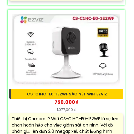
CS-C1HC-E0-1E2WF SẮC NÉT WIFI EZVIZ
750,000 ₫
1,077,000 ₫
Thiết bị Camera IP Wifi CS-C1HC-E0-1E2WF là sự lựa
chọn hoàn hảo cho việc giám sát an ninh. Với độ
phân giải lên đến 2.0 megapixel, chất lượng hình