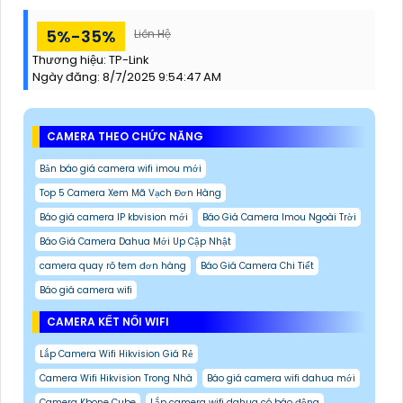
5%-35%
Liên Hệ
Thương hiệu:
TP-Link
Ngày đăng:
8/7/2025 9:54:47 AM
CAMERA THEO CHỨC NĂNG
Bản báo giá camera wifi imou mới
Top 5 Camera Xem Mã Vạch Đơn Hàng
Báo giá camera IP kbvision mới
Báo Giá Camera Imou Ngoài Trời
Báo Giá Camera Dahua Mới Up Cập Nhật
camera quay rõ tem đơn hàng
Báo Giá Camera Chi Tiết
Báo giá camera wifi
CAMERA KẾT NỐI WIFI
Lắp Camera Wifi Hikvision Giá Rẻ
Camera Wifi Hikvision Trong Nhà
Báo giá camera wifi dahua mới
Camera Kbone Cube
Lắp camera wifi dahua có báo động