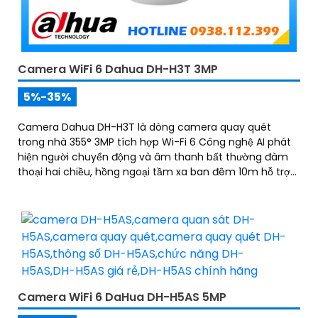
Camera WiFi 6 Dahua DH-H3T 3MP
5%-35%
Camera Dahua DH-H3T là dòng camera quay quét
trong nhà 355° 3MP tích hợp Wi-Fi 6 Công nghệ AI phát
hiện người chuyển động và âm thanh bất thường đàm
thoại hai chiều, hồng ngoại tầm xa ban đêm 10m hỗ trợ
thẻ nhớ MicroSD 256GB ONVIF và điều khiển từ xa qua
ứng dụng DMSS
Camera WiFi 6 DaHua DH-H5AS 5MP