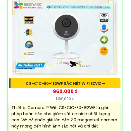
CS-C1C-E0-1E2WF SẮC NÉT WIFI EZVIZ ➠
960,000 ₫
1,160,000 ₫
Thiết bị Camera IP Wifi CS-C1C-E0-1E2WF là giải
pháp hoàn hảo cho giám sát an ninh chất lượng
cao. Với độ phân giải lên đến 2.0 megapixel, camera
này mang đến hình ảnh sắc nét và chi tiết