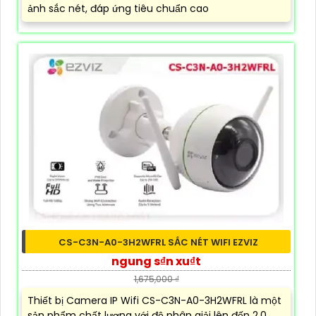
ảnh sắc nét, đáp ứng tiêu chuẩn cao
CS-C3N-A0-3H2WFRL SẮC NÉT WIFI EZVIZ
ngung s₫n xu₫t
1,675,000 ₫
Thiết bị Camera IP Wifi CS-C3N-A0-3H2WFRL là một
sản phẩm chất lượng với độ phân giải lên đến 2.0