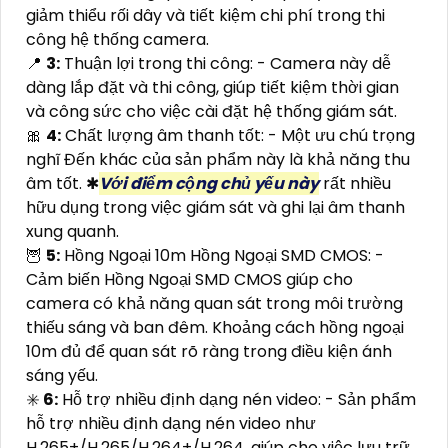
giảm thiểu rối dây và tiết kiệm chi phí trong thi
công hệ thống camera.
📍
3:
Thuận lợi trong thi công: - Camera này dễ
dàng lắp đặt và thi công, giúp tiết kiệm thời gian
và công sức cho việc cài đặt hệ thống giám sát.
🎀
4:
Chất lượng âm thanh tốt: - Một ưu chú trọng
nghĩ Đến khác của sản phẩm này là khả năng thu
âm tốt. ✱
Với điểm cộng chủ yếu này
rất nhiều
hữu dụng trong việc giám sát và ghi lại âm thanh
xung quanh.
🦉
5:
Hồng Ngoại 10m Hồng Ngoại SMD CMOS: -
Cảm biến Hồng Ngoại SMD CMOS giúp cho
camera có khả năng quan sát trong môi trường
thiếu sáng và ban đêm. Khoảng cách hồng ngoại
10m đủ để quan sát rõ ràng trong điều kiện ánh
sáng yếu.
✳️
6:
Hỗ trợ nhiều định dạng nén video: - Sản phẩm
hỗ trợ nhiều định dạng nén video như
H.265+/H.265/H.264+/H.264, giúp cho việc lưu trữ