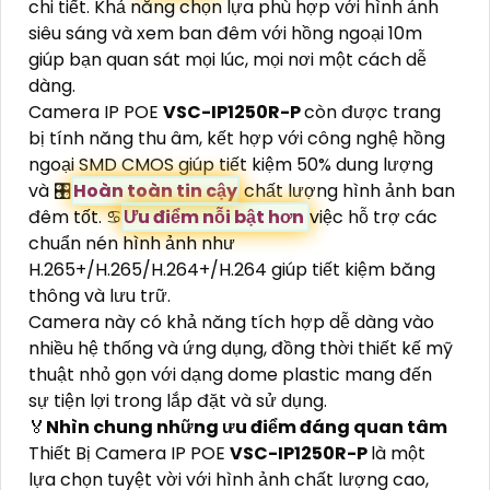
chi tiết. Khả năng chọn lựa phù hợp với hình ảnh
siêu sáng và xem ban đêm với hồng ngoại 10m
giúp bạn quan sát mọi lúc, mọi nơi một cách dễ
dàng.
Camera IP POE
VSC-IP1250R-P
còn được trang
bị tính năng thu âm, kết hợp với công nghệ hồng
ngoại SMD CMOS giúp tiết kiệm 50% dung lượng
và 🎛
Hoàn toàn tin cậy
chất lượng hình ảnh ban
đêm tốt. ♋
Ưu điểm nỗi bật hơn
việc hỗ trợ các
chuẩn nén hình ảnh như
H.265+/H.265/H.264+/H.264 giúp tiết kiệm băng
thông và lưu trữ.
Camera này có khả năng tích hợp dễ dàng vào
nhiều hệ thống và ứng dụng, đồng thời thiết kế mỹ
thuật nhỏ gọn với dạng dome plastic mang đến
sự tiện lợi trong lắp đặt và sử dụng.
️🏅
Nhìn chung những ưu điểm đáng quan tâm
Thiết Bị Camera IP POE
VSC-IP1250R-P
là một
lựa chọn tuyệt vời với hình ảnh chất lượng cao,