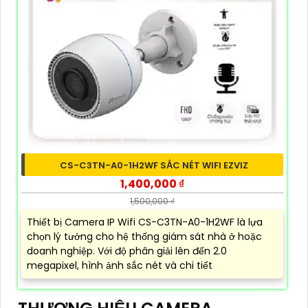
CS-C3TN-A0-1H2WF SẮC NÉT WIFI EZVIZ
1,400,000 ₫
1,500,000 ₫
Thiết bị Camera IP Wifi CS-C3TN-A0-1H2WF là lựa
chọn lý tưởng cho hệ thống giám sát nhà ở hoặc
doanh nghiệp. Với độ phân giải lên đến 2.0
megapixel, hình ảnh sắc nét và chi tiết