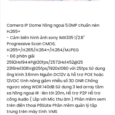
Camera IP Dome hồng ngoại 5.0MP chuẩn nén
H.265+
- Cảm biến hình ảnh sony IMX335 1/2.8"
Progressive Scan CMOS;
H.265+/H.265/H.264+/H.264/MJPEG
- Độ phân giải
2592Hx1944P@20fps/2572Hx1452@25
2316Hx1308V@25fps/1920x1080 với 25fps Sử dụng
ống kính 3.6mm Nguồn DC12V & hỗ trợ POE hoặc
12VDC tính năng giảm nhiễu số 3D DNR Chống
ngược sáng WDR 140dB Sử dụng 3 led array tầm
xa hồng ngoại IR : lên tới 20m, Hỗ trợ P2P Hỗ trợ
cổng Audio ( Lắp với Míc thu âm ) Phần mềm xem
trên điện thoại P6SLite Phần mềm quản lý tập
trung trên máy tính :VMS