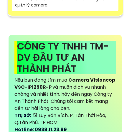
quản lý camera.
CÔNG TY TNHH TM-
DV ĐẦU TƯ AN
THÀNH PHÁT
Nếu bạn đang tìm mua
Camera Visioncop
VSC-IP1250R-P
và muốn dịch vụ nhanh
chóng và nhiệt tình, hãy đến ngay Công ty
An Thành Phát. Chúng tôi cam kết mang
đến sự hài lòng cho bạn.
Trụ Sở:
51 Lũy Bán Bích, P. Tân Thới Hòa,
Q.Tân Phú, TP.HCM
Hotline: 0938.11.23.99