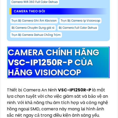
Camera Wifi 360 Full Color Dahua
CAMERA THEO GÓI
Trọn Bộ Camera Ghi Âm Kbvision
Trọn Bộ Camera Ip Visioncop
Bộ Camera Chuyên Dụng giá rẻ
Bộ Camera Full Color Dahua
Trọn Bộ Camera Dahua Chống Trộm
CAMERA CHÍNH HÃNG
VSC-IP1250R-P
CỦA
HÃNG VISIONCOP
Thiết bị Camera An Ninh
VSC-IP1250R-P
là một
lựa chọn tuyệt vời cho việc giám sát và bảo vệ an
ninh. Với khả năng thu âm tích hợp và công nghệ
hồng ngoại SMD, camera này mang lại hình ảnh
sắc nét ngay cả trong điều kiện ánh sáng yếu.