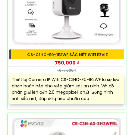
CS-C1HC-E0-1E2WF SẮC NÉT WIFI EZVIZ
750,000 ₫
1,077,000 ₫
Thiết bị Camera IP Wifi CS-C1HC-E0-1E2WF là sự lựa
chọn hoàn hảo cho việc giám sát an ninh. Với độ
phân giải lên đến 2.0 megapixel, chất lượng hình
ảnh sắc nét, đáp ứng tiêu chuẩn cao