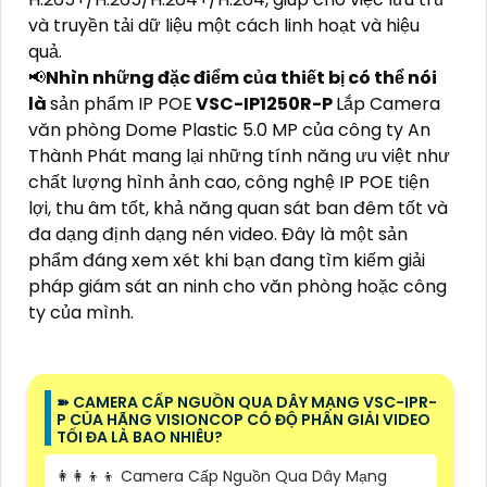
và truyền tải dữ liệu một cách linh hoạt và hiệu
quả.
📢
Nhìn những đặc điểm của thiết bị có thể nói
là
sản phẩm IP POE
VSC-IP1250R-P
Lắp Camera
văn phòng Dome Plastic 5.0 MP của công ty An
Thành Phát mang lại những tính năng ưu việt như
chất lượng hình ảnh cao, công nghệ IP POE tiện
lợi, thu âm tốt, khả năng quan sát ban đêm tốt và
đa dạng định dạng nén video. Đây là một sản
phẩm đáng xem xét khi bạn đang tìm kiếm giải
pháp giám sát an ninh cho văn phòng hoặc công
ty của mình.
➽ CAMERA CẤP NGUỒN QUA DÂY MẠNG VSC-IPR-
P CỦA HÃNG VISIONCOP CÓ ĐỘ PHÂN GIẢI VIDEO
TỐI ĐA LÀ BAO NHIÊU?
👩‍👩‍👦‍👦 Camera Cấp Nguồn Qua Dây Mạng