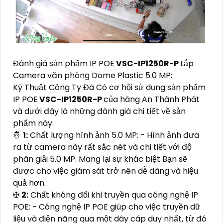
Đánh giá sản phẩm IP POE
VSC-IP1250R-P
Lắp
Camera văn phòng Dome Plastic 5.0 MP:
Kỹ Thuật Công Ty Đã Có cơ hội sử dụng sản phẩm
IP POE
VSC-IP1250R-P
của hãng An Thành Phát
và dưới đây là những đánh giá chi tiết về sản
phẩm này:
🤴
1:
Chất lượng hình ảnh 5.0 MP: - Hình ảnh đưa
ra từ camera này rất sắc nét và chi tiết với độ
phân giải 5.0 MP. Mang lại sự khác biệt Bạn sẽ
được cho việc giám sát trở nên dễ dàng và hiệu
quả hơn.
✠
2:
Chất không đổi khi truyền qua công nghệ IP
POE: - Công nghệ IP POE giúp cho việc truyền dữ
liệu và điện năng qua một dây cáp duy nhất, từ đó