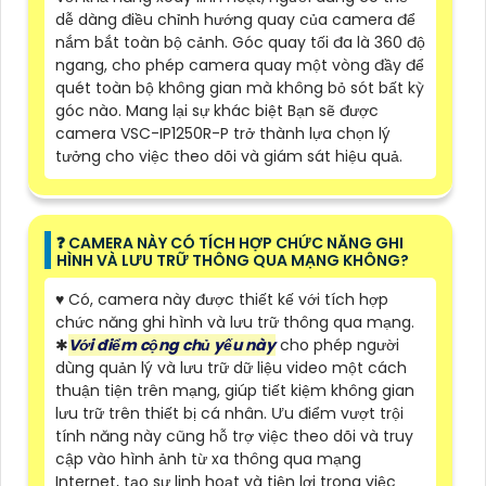
dễ dàng điều chỉnh hướng quay của camera để
nắm bắt toàn bộ cảnh. Góc quay tối đa là 360 độ
ngang, cho phép camera quay một vòng đầy để
quét toàn bộ không gian mà không bỏ sót bất kỳ
góc nào. Mang lại sự khác biệt Bạn sẽ được
camera VSC-IP1250R-P trở thành lựa chọn lý
tưởng cho việc theo dõi và giám sát hiệu quả.
️❓ CAMERA NÀY CÓ TÍCH HỢP CHỨC NĂNG GHI
HÌNH VÀ LƯU TRỮ THÔNG QUA MẠNG KHÔNG?
♥️ Có, camera này được thiết kế với tích hợp
chức năng ghi hình và lưu trữ thông qua mạng.
✱
Với điểm cộng chủ yếu này
cho phép người
dùng quản lý và lưu trữ dữ liệu video một cách
thuận tiện trên mạng, giúp tiết kiệm không gian
lưu trữ trên thiết bị cá nhân. Ưu điểm vượt trội
tính năng này cũng hỗ trợ việc theo dõi và truy
cập vào hình ảnh từ xa thông qua mạng
Internet, tạo sự linh hoạt và tiện lợi trong việc