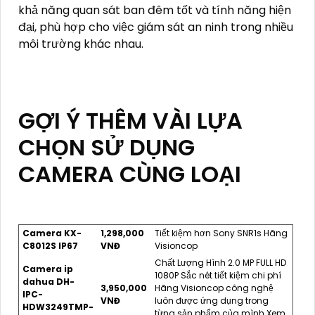
khả năng quan sát ban đêm tốt và tính năng hiện
đại, phù hợp cho việc giám sát an ninh trong nhiều
môi trường khác nhau.
GỢI Ý THÊM VÀI LỰA
CHỌN SỬ DỤNG
CAMERA CÙNG LOẠI
Camera KX-
1,298,000
Tiết kiệm hơn Sony SNR1s Hãng
C8012S IP67
VNĐ
Visioncop
Chất Lượng Hình 2.0 MP FULL HD
Camera ip
1080P Sắc nét tiết kiệm chi phí
dahua DH-
3,950,000
Hãng Visioncop công nghệ
IPC-
VNĐ
luôn được ứng dụng trong
HDW3249TMP-
từng sản phẩm của mình Xem