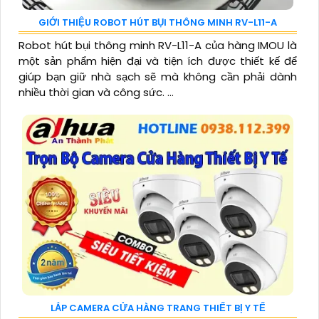
GIỚI THIỆU ROBOT HÚT BỤI THÔNG MINH RV-L11-A
Robot hút bụi thông minh RV-L11-A của hàng IMOU là
một sản phẩm hiện đại và tiện ích được thiết kế để
giúp bạn giữ nhà sạch sẽ mà không cần phải dành
nhiều thời gian và công sức. ...
LẮP CAMERA CỬA HÀNG TRANG THIẾT BỊ Y TẾ