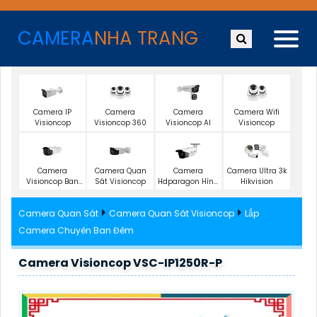
CAMERA
NHA TRANG
Camera IP
Camera
Camera
Camera Wifi
Visioncop
Visioncop 360
Visioncop Al
Visioncop
Camera
Camera Quan
Camera
Camera Ultra 3k
Visioncop Ban
Sát Visioncop
Hdparagon Hình
Hikvision
Đêm Có Màu
Ảnh 4K
Camera Quan Sát
Camera Quan Sát Visioncop
Lắp
Camera Chuyên Ban Đêm
Camera Visioncop VSC-IP1250R-P