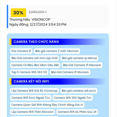
30%
2,990,000 ₫
Thương hiệu:
VISIONCOP
Ngày đăng:
2/27/2024 3:54:33 PM
CAMERA THEO CHỨC NĂNG
Gía Camera IP
Báo giá camera 2 mắt hikvision
Báo Giá camera wifi mới cập nhật
Báo giá camera ip dahua
Camera Có Màu Ban Đêm Siêu Nét
Báo Giá Camera IP Hikvision
Top 5 Camera Wifi 360 Tốt
Báo Giá Camera IP Kbvision
CAMERA KẾT NỐI WIFI
Lắp Camera Wifi Giá Rẻ Visioncop
Báo giá camera wifi ezviz
Camera Wifi Ezviz Ngoài Trời
Camera Wifi 360 Ngoài Trời
Camera Quan Sát Wifi Không Dây Chính Hãng Giá rẻ
Lắp Camera Wifi Thân Kbvision
Camera Wifi Độ Phân Giải 2K