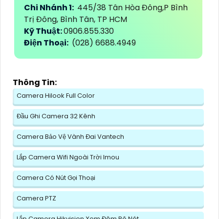
Chi Nhánh 1:
445/38 Tân Hòa Đông,P Bình
Trị Đông, Bình Tân, TP HCM
Kỹ Thuật:
0906.855.330
Điện Thoại:
(028) 6688.4949
Thông Tin:
Camera Hilook Full Color
Đầu Ghi Camera 32 Kênh
Camera Bảo Vệ Vành Đai Vantech
Lắp Camera Wifi Ngoài Trời Imou
Camera Có Nút Gọi Thoại
Camera PTZ
Lắp Camera Hikvision Xem Đêm Rõ Nét