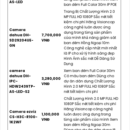
AS-LED
ban đêm Full Color 30m IP POE
Trang Bị Chất Lượng Hình 2.0
MP FULL HD 1080P Sắc nét tiết
kiệm chi phí Hãng Visioncop
công nghệ luôn được ứng
Camera
dụng trong từng sản phẩm
dahua DH-
7,700,000
của mình khả năng giám sát
SD29204UE-
VNĐ
ban đêm Hồng Ngoại 10m
GN
Công nghệ cập nhật mới nhất
là IP cho xử lý hình sáng đẹp
Hình Ảnh sắc nét Dễ Dàng Sử
Dụng
camera
Xem ban đêm Full Color 30m
dahua DH-
Có màu ban đêm Dùng cho
3,280,000
IPC-
dự án dân dụng Chất Lượng
VNĐ
HDW2439TP-
Hình 2.0 MP FULL HD 1080P Sắc
AS-LED-S2
nét tiết kiệm chi phí
Chất Lượng Hình 2.0 MP FULL HD
1080P Sắc nét tiết kiệm chi phí
Hãng Visioncop công nghệ
Camera ezviz
1,100,000
luôn được ứng dụng trong
CS-H3C-R100-
VNĐ
từng sản phẩm của mình Xem
1K2WF
ban đêm Hồng Ngoại 30m
Dùng cho dự án dân dụng IP