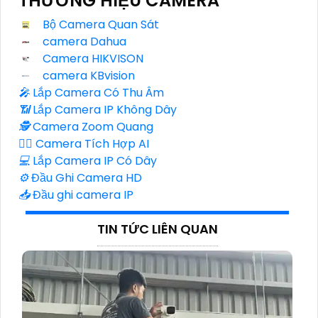
THƯƠNG HIỆU CAMERA
Bộ Camera Quan Sát
camera Dahua
Camera HIKVISON
camera KBvision
️🎤️
Lắp Camera Có Thu Âm
📶
Lắp Camera IP Không Dây
🕵️
Camera Zoom Quang
🧛‍♀️
Camera Tích Hợp AI
💻
Lắp Camera IP Có Dây
⚙️
Đầu Ghi Camera HD
📥
Đầu ghi camera IP
TIN TỨC LIÊN QUAN