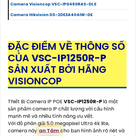
Camera Visioncop VSC-IP0450RAS-DLS
Camera Hikvision DS-2DE3A404IW-DE
ĐẶC ĐIỂM VỀ THÔNG SỐ
CỦA
VSC-IP1250R-P
SẢN XUẤT BỞI HÃNG
VISIONCOP
Thiết Bị Camera IP POE
VSC-IP1250R-P
là một
sản phẩm camera IP chất lượng với cấu hình
mạnh mẽ và nhiều tính năng ưu việt.
Với độ phân giải 5.0 megapixel Ultra 4k lite,
camera này
an Tâm
cho bạn hình ảnh rõ nét và