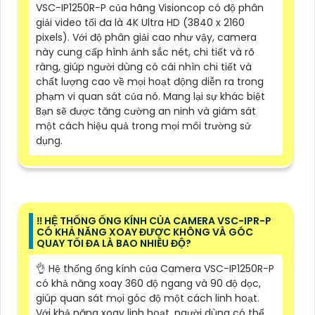
VSC-IP1250R-P của hãng Visioncop có độ phân
giải video tối đa là 4K Ultra HD (3840 x 2160
pixels). Với độ phân giải cao như vậy, camera
này cung cấp hình ảnh sắc nét, chi tiết và rõ
ràng, giúp người dùng có cái nhìn chi tiết và
chất lượng cao về mọi hoạt động diễn ra trong
phạm vi quan sát của nó. Mang lại sự khác biệt
Bạn sẽ được tăng cường an ninh và giám sát
một cách hiệu quả trong mọi môi trường sử
dụng.
‼️ HỆ THỐNG ỐNG KÍNH CỦA CAMERA VSC-IPR-P
CÓ KHẢ NĂNG XOAY ĐƯỢC KHÔNG VÀ GÓC
QUAY TỐI ĐA LÀ BAO NHIÊU ĐỘ?
👌 Hệ thống ống kính của Camera VSC-IP1250R-P
có khả năng xoay 360 độ ngang và 90 độ dọc,
giúp quan sát mọi góc độ một cách linh hoạt.
Với khả năng xoay linh hoạt, người dùng có thể