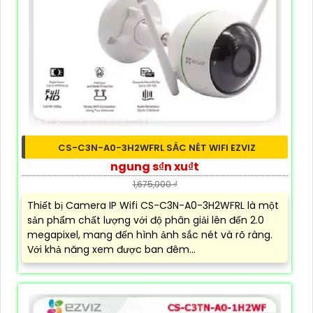
CS-C3N-A0-3H2WFRL SẮC NÉT WIFI EZVIZ
ngung s₫n xu₫t
1,675,000 ₫
Thiết bị Camera IP Wifi CS-C3N-A0-3H2WFRL là một
sản phẩm chất lượng với độ phân giải lên đến 2.0
megapixel, mang đến hình ảnh sắc nét và rõ ràng.
Với khả năng xem được ban đêm...