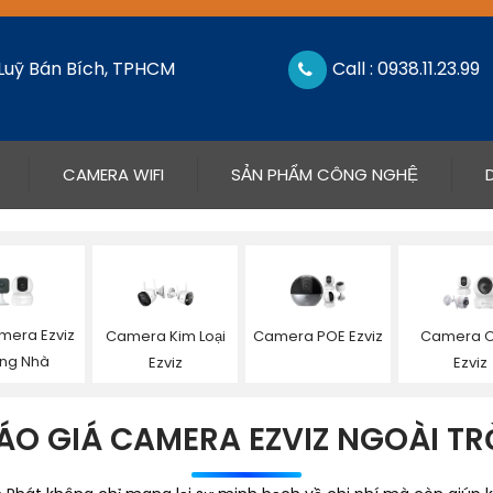
 Luỹ Bán Bích, TPHCM
Call : 0938.11.23.99
CAMERA WIFI
SẢN PHẨM CÔNG NGHỆ
mera Ezviz
Camera Kim Loại
Camera POE Ezviz
Camera O
ong Nhà
Ezviz
Ezviz
ÁO GIÁ CAMERA EZVIZ NGOÀI TR