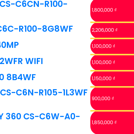
 CS-C6CN-R100-
1,800,000 ₫
-C6C-R100-8G8WF
2,206,000 ₫
40MP
1,100,000 ₫
2WFR WIFI
1,100,000 ₫
D0 8B4WF
1,150,000 ₫
Z CS-C6N-R105-1L3WF
900,000 ₫
AY 360 CS-C6W-A0-
1,850,000 ₫