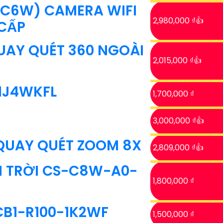
C6W) CAMERA WIFI
2,980,000 ₫👍
CẤP
AY QUÉT 360 NGOÀI
2,015,000 ₫👍
1J4WKFL
1,700,000 ₫
3,000,000 ₫👍
QUAY QUÉT ZOOM 8X
2,809,000 ₫👍
I TRỜI CS-C8W-A0-
1,800,000 ₫
CB1-R100-1K2WF
1,500,000 ₫