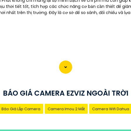
nh Phát không chỉ mang lại sự minh bạch về chi phí mà còn giú
 thời tiết tốt, tích hợp các chức năng cơ bản cần thiết để giám 
i nhất trên thị trường. Đây là cơ sở để so sánh, đối chiếu và 
BÁO GIÁ CAMERA EZVIZ NGOÀI TRỜI
Báo Giá Lắp Camera
Camera Imou 2 Mắt
Camera Wifi Dahua