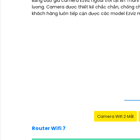
Bảng báo giá camera Ezviz ngoài trời tại An Thà
lượng. Camera được thiết kế chắc chắn, chống chịu
khách hàng luôn tiếp cận được các model Ezviz mớ
Camera Wifi 2 Mắt
Router Wifi 7