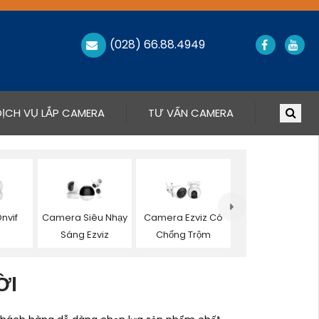
(028) 66.88.4949
DỊCH VỤ LẮP CAMERA
TƯ VẤN CAMERA
nvif
Camera Siêu Nhạy
Camera Ezviz Có
Sáng Ezviz
Chống Trộm
ỜI