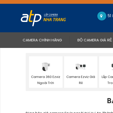
51
(CURRENT)
CAMERA CHÍNH HÃNG
BỘ CAMERA GIÁ RẺ
Camera 360 Ezviz
Camera Ezviz Giá
Lắp Ca
Ngoài Trời
Rẻ
Tr
B