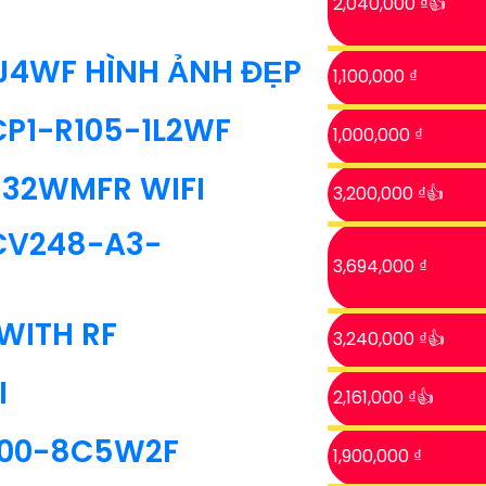
2,040,000 ₫👍
J4WF HÌNH ẢNH ĐẸP
1,100,000 ₫
CP1-R105-1L2WF
1,000,000 ₫
32WMFR WIFI
3,200,000 ₫👍
-CV248-A3-
3,694,000 ₫
WITH RF
3,240,000 ₫👍
I
2,161,000 ₫👍
100-8C5W2F
1,900,000 ₫