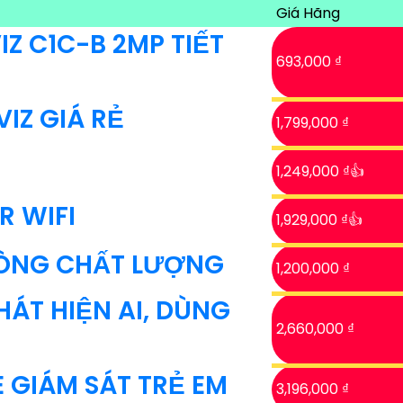
Giá Hãng
IZ C1C-B 2MP TIẾT
693,000 ₫
IZ GIÁ RẺ
1,799,000 ₫
1,249,000 ₫👍
 WIFI
1,929,000 ₫👍
HÒNG CHẤT LƯỢNG
1,200,000 ₫
ÁT HIỆN AI, DÙNG
2,660,000 ₫
 GIÁM SÁT TRẺ EM
3,196,000 ₫