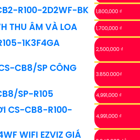
-CB2-R100-2D2WF-BK
1,800,000 ₫
H THU ÂM VÀ LOA
1,700,000 ₫
R105-1K3F4GA
2,500,000 ₫
 CS-CB8/SP CÔNG
3.850.000₫
CB8/SP-R105
4,991,000 ₫
ỜI CS-CB8-R100-
4,991,000 ₫
F WIFI EZVIZ GIÁ