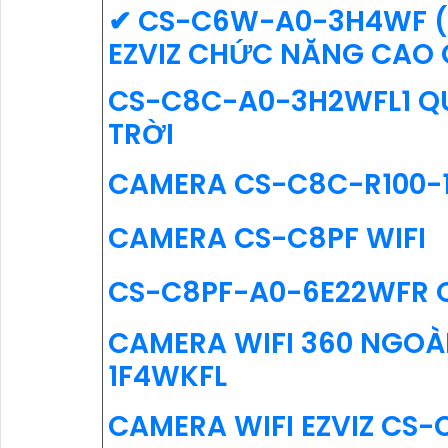
✔ CS-C6W-A0-3H4WF (
EZVIZ CHỨC NĂNG CAO 
CS-C8C-A0-3H2WFL1 QU
TRỜI
CAMERA CS-C8C-R100-
CAMERA CS-C8PF WIFI
CS-C8PF-A0-6E22WFR 
CAMERA WIFI 360 NGOÀ
1F4WKFL
CAMERA WIFI EZVIZ CS-