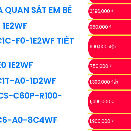
 QUAN SÁT EM BÉ
3,196,000 ₫
0 1E2WF
960,000 ₫
C1C-F0-1E2WF TIẾT
990,000 ₫👍
E0 1E2WF
750,000 ₫
C1T-A0-1D2WF
1,390,000 ₫👍
 CS-C60P-R100-
1,499,000 ₫
-C6-A0-8C4WF
1,900,000 ₫