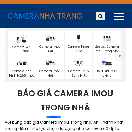
CAMERA
NHA TRANG
Camera Imou
Camera Imou
Lắp Đặt Camera
Camera Wifi
360
Cube
Imou Trong Nhà
Imou 360
Camera Imou
Camera Nén
Camera Chip
Đầu Ghi Ip 4k
Mới
Hình H.265 Imou
Sony NIR
Kbvision
KBvision
BÁO GIÁ CAMERA IMOU
TRONG NHÀ
Với bảng báo giá Camera Imou Trong Nhà, An Thành Phát
mang đến nhiều lựa chọn đa dạng như camera cố định,