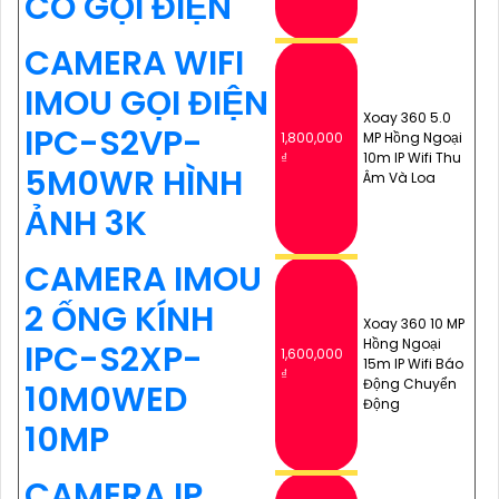
CÓ GỌI ĐIỆN
CAMERA WIFI
IMOU GỌI ĐIỆN
Xoay 360 5.0
IPC-S2VP-
1,800,000
MP Hồng Ngoại
₫
10m IP Wifi Thu
5M0WR HÌNH
Âm Và Loa
ẢNH 3K
CAMERA IMOU
2 ỐNG KÍNH
Xoay 360 10 MP
Hồng Ngoại
IPC-S2XP-
1,600,000
15m IP Wifi Báo
₫
Động Chuyển
10M0WED
Động
10MP
CAMERA IP