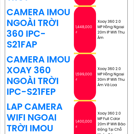
CAMERA IMOU
NGOÀI TRỜI
Xoay 360 2.0
1,448,000
MP Hồng Ngoại
360 IPC-
₫
20m IP Wifi Thu
Âm
S21FAP
CAMERA IMOU
XOAY 360
Xoay 360 2.0
1,599,000
MP Hồng Ngoại
NGOÀI TRỜI
₫
30m IP Wifi Thu
Âm Và Loa
IPC-S21FEP
LAP CAMERA
Xoay 360 2.0
WIFI NGOAI
MP Full Color
1,400,000
20m IP Wifi Báo
TRỜI IMOU
₫
Động Tại Chỗ