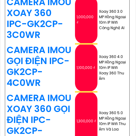
CAMERA IMOU
XOAY 360
Xoay 360 3.0
1,000,000
MP Hồng Ngoại
IPC-GK2CP-
₫
10m IP Wifi
Công Nghệ AI
3C0WR
CAMERA IMOU
Xoay 360 4.0
GỌI ĐIỆN IPC-
MP Hồng Ngoại
1,100,000 ₫
10m IP Wifi
GK2CP-
Xoay 360 Thu
Âm
4C0WR
CAMERA IMOU
XOAY 360 GỌI
Xoay 360 5.0
ĐIỆN IPC-
MP Hồng Ngoại
1,300,000 ₫
10m IP Wifi Thu
GK2CP-
Âm Và Loa