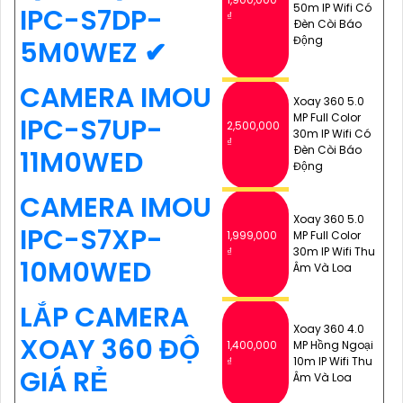
50m IP Wifi Có
IPC-S7DP-
₫
Ðèn Còi Báo
Động
5M0WEZ ✔
CAMERA IMOU
Xoay 360 5.0
MP Full Color
IPC-S7UP-
2,500,000
30m IP Wifi Có
₫
Ðèn Còi Báo
11M0WED
Động
CAMERA IMOU
Xoay 360 5.0
IPC-S7XP-
1,999,000
MP Full Color
₫
30m IP Wifi Thu
10M0WED
Âm Và Loa
LẮP CAMERA
Xoay 360 4.0
XOAY 360 ĐỘ
1,400,000
MP Hồng Ngoại
₫
10m IP Wifi Thu
GIÁ RẺ
Âm Và Loa