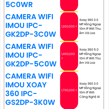
5C0WR
CAMERA WIFI
Xoay 360 3.0
IMOU IPC-
MP Hồng Ngoại
1,300,000 ₫
10m IP Wifi Thu
GK2DP-3C0W
Âm Và Loa
CAMERA WIFI
Xoay 360 5.0
IMOU IPC-
1,400,000
MP Hồng Ngoại
₫
10m IP Wifi Thu
GK2DP-5C0W
Âm Và Loa
CAMERA WIFI
IMOU XOAY
Xoay 360 3.0
MP Hồng Ngoại
1,700,000 ₫
360 IPC-
10m IP Wifi
Công Nghệ AI
GS2DP-3K0W