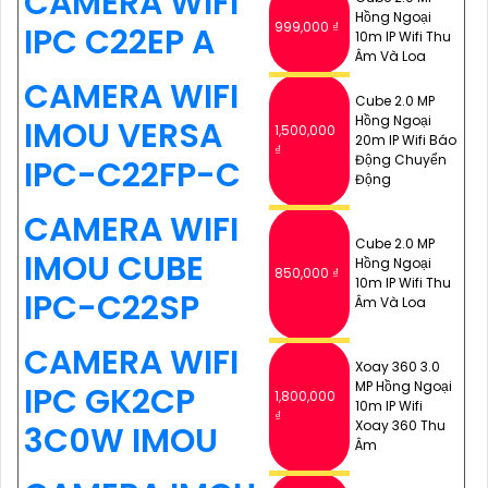
CAMERA WIFI
Hồng Ngoại
999,000 ₫
IPC C22EP A
10m IP Wifi Thu
Âm Và Loa
CAMERA WIFI
Cube 2.0 MP
Hồng Ngoại
IMOU VERSA
1,500,000
20m IP Wifi Báo
₫
Động Chuyển
IPC-C22FP-C
Động
CAMERA WIFI
Cube 2.0 MP
IMOU CUBE
Hồng Ngoại
850,000 ₫
10m IP Wifi Thu
IPC-C22SP
Âm Và Loa
CAMERA WIFI
Xoay 360 3.0
MP Hồng Ngoại
IPC GK2CP
1,800,000
10m IP Wifi
₫
Xoay 360 Thu
3C0W IMOU
Âm