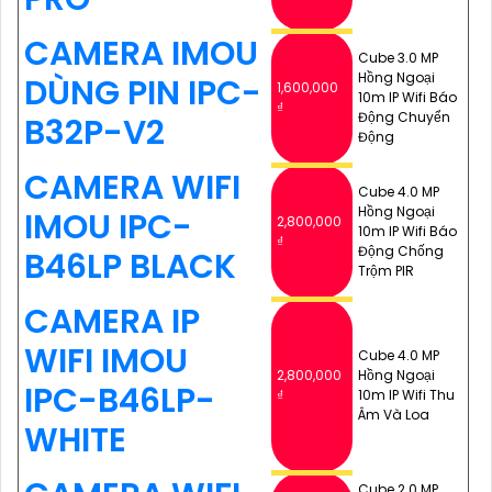
CAMERA IMOU
Cube 3.0 MP
Hồng Ngoại
DÙNG PIN IPC-
1,600,000
10m IP Wifi Báo
₫
Động Chuyển
B32P-V2
Động
CAMERA WIFI
Cube 4.0 MP
Hồng Ngoại
IMOU IPC-
2,800,000
10m IP Wifi Báo
₫
Động Chống
B46LP BLACK
Trộm PIR
CAMERA IP
WIFI IMOU
Cube 4.0 MP
2,800,000
Hồng Ngoại
IPC-B46LP-
₫
10m IP Wifi Thu
Âm Và Loa
WHITE
Cube 2.0 MP