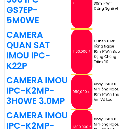
₫
30m IP Wifi
GS7EP-
Công Nghệ AI
5M0WE
CAMERA
Cube 2.0 MP
QUAN SAT
Hồng Ngoại
1,100,000 ₫
10m IP Wifi Báo
IMOU IPC-
Động Chống
Trộm PIR
K22P
CAMERA IMOU
Xoay 360 3.0
IPC-K2MP-
MP Hồng Ngoại
950,000 ₫
10m IP Wifi Thu
3H0WE 3.0MP
Âm Và Loa
CAMERA IMOU
Xoay 360 3.0
IPC-K2MP-
MP Hồng Ngoại
1,300,000 ₫