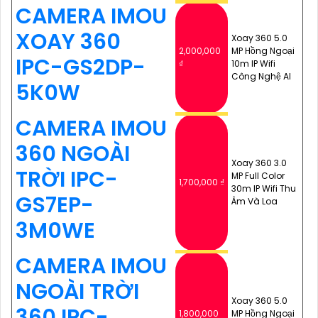
CAMERA IMOU
XOAY 360
Xoay 360 5.0
2,000,000
MP Hồng Ngoại
IPC-GS2DP-
₫
10m IP Wifi
Công Nghệ AI
5K0W
CAMERA IMOU
360 NGOÀI
Xoay 360 3.0
TRỜI IPC-
MP Full Color
1,700,000 ₫
30m IP Wifi Thu
GS7EP-
Âm Và Loa
3M0WE
CAMERA IMOU
NGOÀI TRỜI
Xoay 360 5.0
360 IPC-
1,800,000
MP Hồng Ngoại