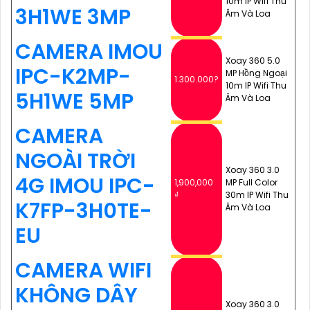
10m IP Wifi Thu
3H1WE 3MP
Âm Và Loa
CAMERA IMOU
Xoay 360 5.0
IPC-K2MP-
MP Hồng Ngoại
1.300.000?
10m IP Wifi Thu
5H1WE 5MP
Âm Và Loa
CAMERA
NGOÀI TRỜI
Xoay 360 3.0
4G IMOU IPC-
1,900,000
MP Full Color
₫
30m IP Wifi Thu
K7FP-3H0TE-
Âm Và Loa
EU
CAMERA WIFI
KHÔNG DÂY
Xoay 360 3.0