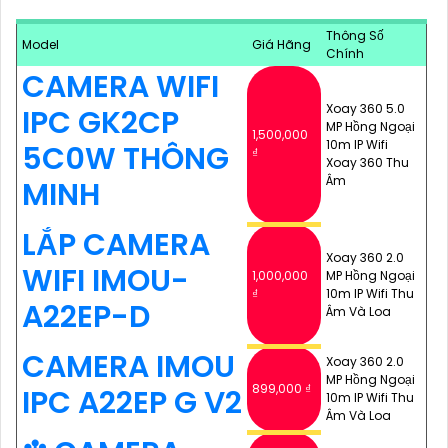
Thông Số
Model
Giá Hãng
Chính
CAMERA WIFI
Xoay 360 5.0
IPC GK2CP
MP Hồng Ngoại
1,500,000
10m IP Wifi
5C0W THÔNG
₫
Xoay 360 Thu
Âm
MINH
LẮP CAMERA
Xoay 360 2.0
WIFI IMOU-
1,000,000
MP Hồng Ngoại
₫
10m IP Wifi Thu
A22EP-D
Âm Và Loa
CAMERA IMOU
Xoay 360 2.0
MP Hồng Ngoại
899,000 ₫
IPC A22EP G V2
10m IP Wifi Thu
Âm Và Loa