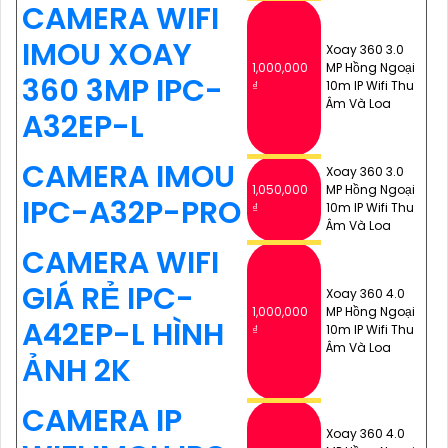
CAMERA WIFI
IMOU XOAY
Xoay 360 3.0
1,000,000
MP Hồng Ngoại
360 3MP IPC-
₫
10m IP Wifi Thu
Âm Và Loa
A32EP-L
CAMERA IMOU
Xoay 360 3.0
1,050,000
MP Hồng Ngoại
IPC-A32P-PRO
₫
10m IP Wifi Thu
Âm Và Loa
CAMERA WIFI
GIÁ RẺ IPC-
Xoay 360 4.0
1,000,000
MP Hồng Ngoại
A42EP-L HÌNH
₫
10m IP Wifi Thu
Âm Và Loa
ẢNH 2K
CAMERA IP
Xoay 360 4.0