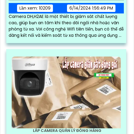
Lần xem: 10209
6/14/2024 1:56:49 PM
Camera DH,H2AE là một thiết bị giám sát chất lượng
cao, giúp bạn an tâm khi theo dõi ngôi nhà hoặc văn
phòng từ xa. Với công nghệ Wifi tiên tiến, bạn có thể dễ
dàng kết nối và kiểm soát từ xa thông qua ứng dụng di
động chỉ bằng vài thao tác đơn giản
LẮP CAMERA QUẢN LÝ ĐÓNG HÀNG