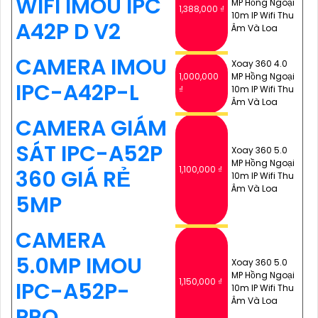
WIFI IMOU IPC
MP Hồng Ngoại
1,388,000 ₫
10m IP Wifi Thu
A42P D V2
Âm Và Loa
CAMERA IMOU
Xoay 360 4.0
1,000,000
MP Hồng Ngoại
IPC-A42P-L
₫
10m IP Wifi Thu
Âm Và Loa
CAMERA GIÁM
SÁT IPC-A52P
Xoay 360 5.0
MP Hồng Ngoại
1,100,000 ₫
360 GIÁ RẺ
10m IP Wifi Thu
Âm Và Loa
5MP
CAMERA
5.0MP IMOU
Xoay 360 5.0
MP Hồng Ngoại
1,150,000 ₫
IPC-A52P-
10m IP Wifi Thu
Âm Và Loa
PRO