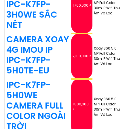
IPC-K7FP-
MP Full Color
1,700,000 ₫
30m IP Wifi Thu
3H0WE SẮC
Âm Và Loa
NÉT
CAMERA XOAY
4G IMOU IP
Xoay 360 5.0
MP Full Color
2,100,000 ₫
IPC-K7FP-
30m IP Wifi Thu
Âm Và Loa
5H0TE-EU
IPC-K7FP-
5H0WE
Xoay 360 5.0
CAMERA FULL
1,800,000
MP Full Color
₫
30m IP Wifi Thu
COLOR NGOÀI
Âm Và Loa
TRỜI