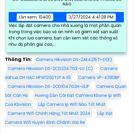
NÀO
Lần xem: 10400
3/27/2024 4:41:28 PM
Việc lắp đặt camera cho nhà xưởng là một phần quan
trọng trong việc bảo vệ an ninh và giám sát sản xuất.
Khi chọn lựa camera, bạn cần xem xét các thông số
như độ phân giải cao,...
Thông Tin:
Camera Hikvision DS-2AE4215TI-D(E)
Camera Hikvision DS-2CD2347G2-LU (C)
Camera
dahua DH HAC HFW1200TLP A S5
Camera VP-4390BP
Camera Hikvision DS-2CD1047G2H-LIUF
Camera Quan
Sát Căn Hộ
Hướng Dẫn Cài Đặt Camera Kbone Ip Wifi
Của Kbvision
Lắp Camera Ip Wifi Nào Tốt Nhất
Camera Wifi Chính Hãng Tốt Nhất 2024
Lắp Đặt
Camera Wifi Huyện Bình Chánh Giá Re