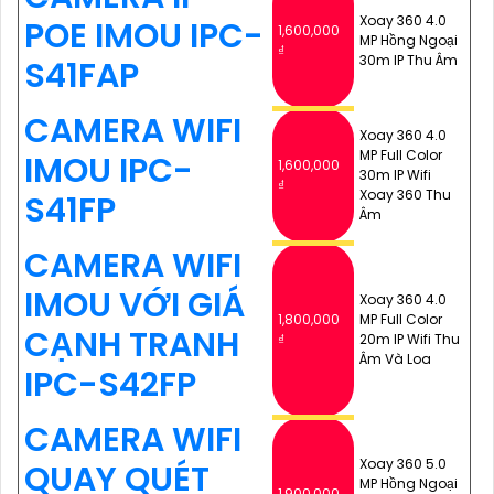
Xoay 360 4.0
POE IMOU IPC-
1,600,000
MP Hồng Ngoại
₫
30m IP Thu Âm
S41FAP
CAMERA WIFI
Xoay 360 4.0
MP Full Color
IMOU IPC-
1,600,000
30m IP Wifi
₫
Xoay 360 Thu
S41FP
Âm
CAMERA WIFI
IMOU VỚI GIÁ
Xoay 360 4.0
1,800,000
MP Full Color
CẠNH TRANH
₫
20m IP Wifi Thu
Âm Và Loa
IPC-S42FP
CAMERA WIFI
Xoay 360 5.0
QUAY QUÉT
MP Hồng Ngoại
1,900,000