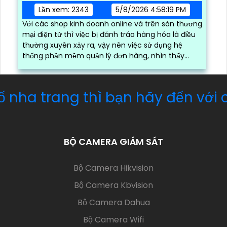
Lần xem: 2343
5/8/2026 4:58:19 PM
Với các shop kinh doanh online và trên sàn thương
mại điện tử thì việc bị đánh tráo hàng hóa là điều
thường xuyên xảy ra, vậy nên việc sử dụng hệ
thống phần mềm quản lý đơn hàng, nhìn thấy
được quá trình đóng gói hàng hóa, kèm theo đấy
là quy trình đóng gói cũng được ghi lại một cách
dễ dàng
BỘ CAMERA GIÁM SÁT
(current)
Bộ Camera Hikvision
Bộ Camera Kbvision
Bộ Camera Dahua
Bộ Camera Wifi