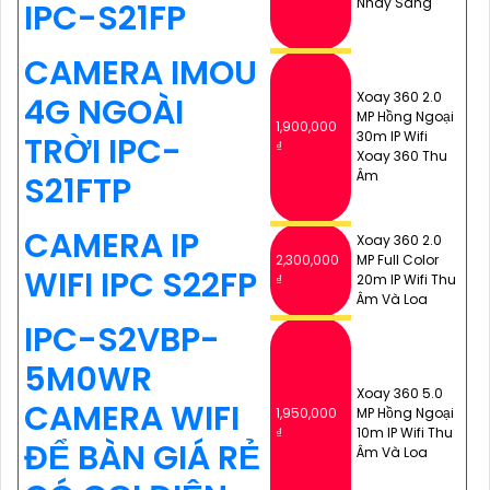
Nháy Sáng
IPC-S21FP
CAMERA IMOU
Xoay 360 2.0
4G NGOÀI
MP Hồng Ngoại
1,900,000
30m IP Wifi
TRỜI IPC-
₫
Xoay 360 Thu
Âm
S21FTP
CAMERA IP
Xoay 360 2.0
2,300,000
MP Full Color
WIFI IPC S22FP
₫
20m IP Wifi Thu
Âm Và Loa
IPC-S2VBP-
5M0WR
Xoay 360 5.0
CAMERA WIFI
1,950,000
MP Hồng Ngoại
₫
10m IP Wifi Thu
ĐỂ BÀN GIÁ RẺ
Âm Và Loa