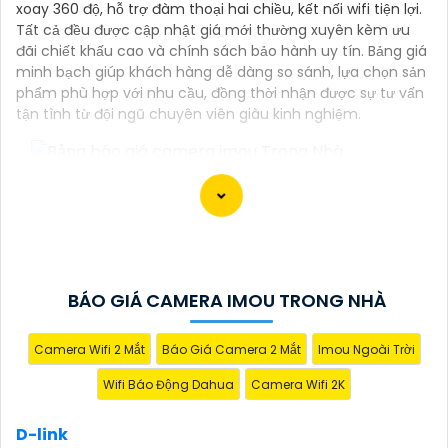
xoay 360 độ, hỗ trợ đàm thoại hai chiều, kết nối wifi tiện lợi.
Tất cả đều được cập nhật giá mới thường xuyên kèm ưu
đãi chiết khấu cao và chính sách bảo hành uy tín. Bảng giá
minh bạch giúp khách hàng dễ dàng so sánh, lựa chọn sản
phẩm phù hợp với nhu cầu, đồng thời nhận được sự tư vấn
tận tình từ đội ngũ chuyên viên giàu kinh nghiệm.
'
BÁO GIÁ CAMERA IMOU TRONG NHÀ
Camera Wifi 2 Mắt
Báo Giá Camera 2 Mắt
Imou Ngoài Trời
Wifi Báo Động Dahua
Camera Wifi 2K
D-link