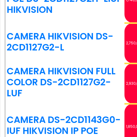
HIKVISION
CAMERA HIKVISION DS-
2,750
2CD1127G2-L
CAMERA HIKVISION FULL
COLOR DS-2CD1127G2-
2,930
LUF
CAMERA DS-2CD1143G0-
1,850,
IUF HIKVISION IP POE