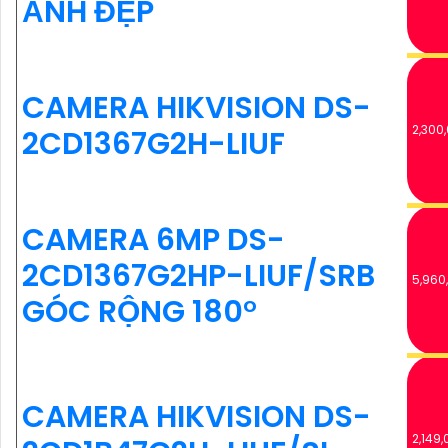
ẢNH ĐẸP
CAMERA HIKVISION DS-
2,300
2CD1367G2H-LIUF
CAMERA 6MP DS-
2CD1367G2HP-LIUF/SRB
5,960
GÓC RỘNG 180°
CAMERA HIKVISION DS-
2,149,