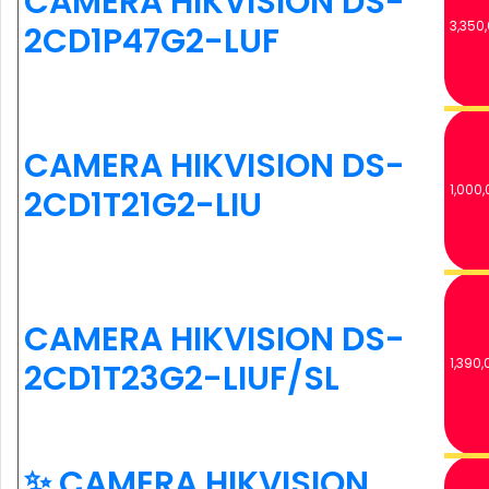
CAMERA HIKVISION DS-
3,350
2CD1P47G2-LUF
CAMERA HIKVISION DS-
1,000,
2CD1T21G2-LIU
CAMERA HIKVISION DS-
1,390,
2CD1T23G2-LIUF/SL
✨ CAMERA HIKVISION