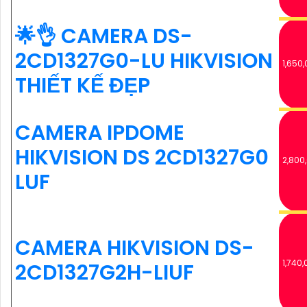
🌟👌 CAMERA DS-
2CD1327G0-LU HIKVISION
1,650,
THIẾT KẾ ĐẸP
CAMERA IPDOME
HIKVISION DS 2CD1327G0
2,800
LUF
CAMERA HIKVISION DS-
1,740,
2CD1327G2H-LIUF