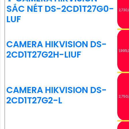
SẮC NÉT DS-2CD1T27G0-
2,730,
LUF
CAMERA HIKVISION DS-
1,995,
2CD1T27G2H-LIUF
CAMERA HIKVISION DS-
2,750
2CD1T27G2-L