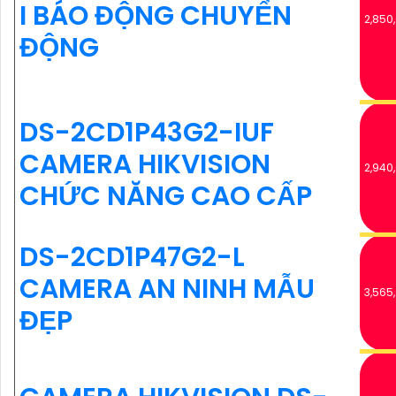
I BÁO ĐỘNG CHUYỂN
2,850
ĐỘNG
DS-2CD1P43G2-IUF
CAMERA HIKVISION
2,940
CHỨC NĂNG CAO CẤP
DS-2CD1P47G2-L
CAMERA AN NINH MẪU
3,565
ĐẸP