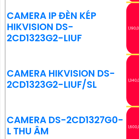
CAMERA IP ĐÈN KÉP
HIKVISION DS-
1,190,
2CD1323G2-LIUF
CAMERA HIKVISION DS-
1,340,
2CD1323G2-LIUF/SL
CAMERA DS-2CD1327G0-
1,600,
L THU ÂM