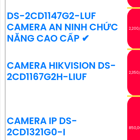
DS-2CD1147G2-LUF
CAMERA AN NINH CHỨC
2,200
NĂNG CAO CẤP ✔
CAMERA HIKVISION DS-
2,350
2CD1167G2H-LIUF
CAMERA IP DS-
850,0
2CD1321G0-I