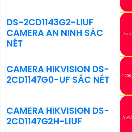
DS-2CD1143G2-LIUF
CAMERA AN NINH SẮC
1,720,
NÉT
CAMERA HIKVISION DS-
4,000
2CD1147G0-UF SẮC NÉT
CAMERA HIKVISION DS-
1,950,
2CD1147G2H-LIUF