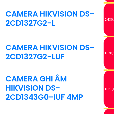
CAMERA HIKVISION DS-
2,430
2CD1327G2-L
CAMERA HIKVISION DS-
1,670,
2CD1327G2-LUF
CAMERA GHI ÂM
HIKVISION DS-
1,850,
2CD1343G0-IUF 4MP