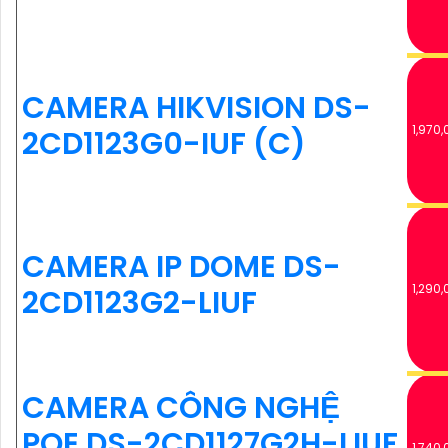
CAMERA HIKVISION DS-
1,970,
2CD1123G0-IUF (C)
CAMERA IP DOME DS-
1,290,
2CD1123G2-LIUF
CAMERA CÔNG NGHỆ
POE DS-2CD1127G2H-LIUF
1,740,