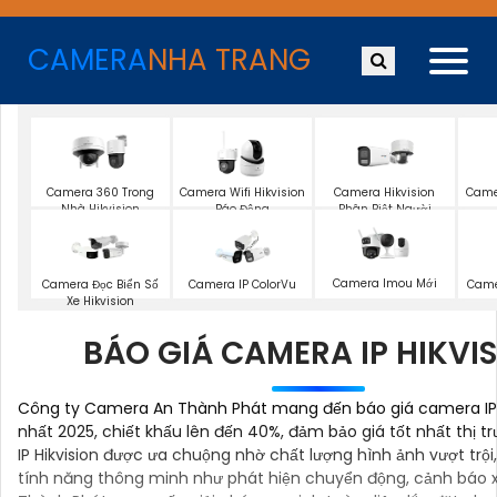
CAMERA
NHA TRANG
Camera 360 Trong
Camera Wifi Hikvision
Camera Hikvision
Came
Nhà Hikvision
Báo Động
Phân Biệt Người
Camera Imou Mới
Camera Đọc Biển Số
Camera IP ColorVu
Came
Xe Hikvision
BÁO GIÁ CAMERA IP HIKVI
Công ty Camera An Thành Phát mang đến báo giá camera IP 
nhất 2025, chiết khấu lên đến 40%, đảm bảo giá tốt nhất thị 
IP Hikvision được ưa chuộng nhờ chất lượng hình ảnh vượt trội
tính năng thông minh như phát hiện chuyển động, cảnh báo 