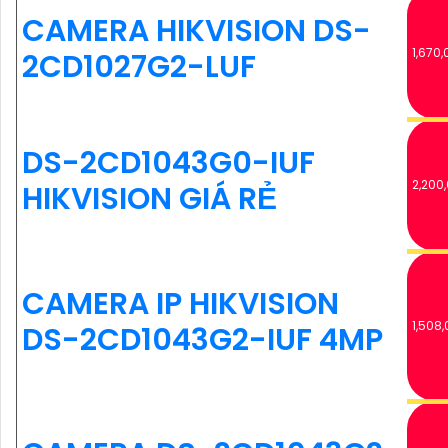
CAMERA HIKVISION DS-
1,670,
2CD1027G2-LUF
DS-2CD1043G0-IUF
2,200
HIKVISION GIÁ RẺ
CAMERA IP HIKVISION
1,508,
DS-2CD1043G2-IUF 4MP