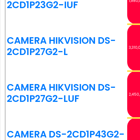
1,980,
2CD1P23G2-IUF
CAMERA HIKVISION DS-
3,310,
2CD1P27G2-L
CAMERA HIKVISION DS-
2,450
2CD1P27G2-LUF
CAMERA DS-2CD1P43G2-