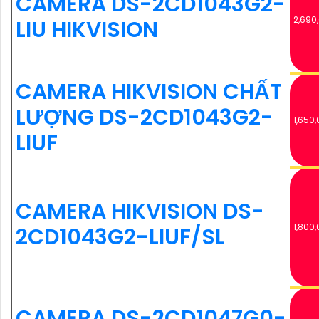
CAMERA DS-2CD1043G2-
2,690
LIU HIKVISION
CAMERA HIKVISION CHẤT
LƯỢNG DS-2CD1043G2-
1,650,
LIUF
CAMERA HIKVISION DS-
1,800,
2CD1043G2-LIUF/SL
CAMERA DS-2CD1047G0-