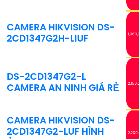
CAMERA HIKVISION DS-
1,960,
2CD1347G2H-LIUF
DS-2CD1347G2-L
2,150,
CAMERA AN NINH GIÁ RẺ
CAMERA HIKVISION DS-
2CD1347G2-LUF HÌNH
2,200