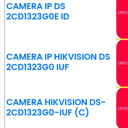
CAMERA IP DS
1,390,
2CD1323G0E ID
CAMERA IP HIKVISION DS
1,850,
2CD1323G0 IUF
CAMERA HIKVISION DS-
1,970,
2CD1323G0-IUF (C)