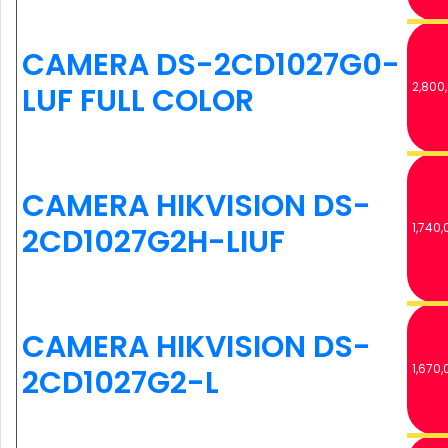
CAMERA DS-2CD1027G0-
2,800
LUF FULL COLOR
CAMERA HIKVISION DS-
1,740,
2CD1027G2H-LIUF
CAMERA HIKVISION DS-
1,670,
2CD1027G2-L