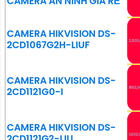
CAMERA AN NINH GIÁ RẺ
CAMERA HIKVISION DS-
2,300
2CD1067G2H-LIUF
CAMERA HIKVISION DS-
850,0
2CD1121G0-I
CAMERA HIKVISION DS-
1,000,
2CD1121G2-LIU