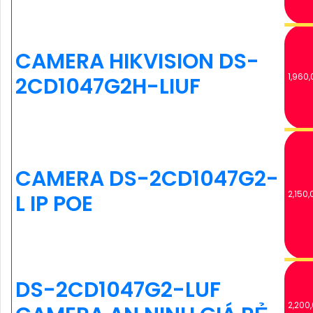
CAMERA HIKVISION DS-
1,960,
2CD1047G2H-LIUF
CAMERA DS-2CD1047G2-
2,150,
L IP POE
DS-2CD1047G2-LUF
2,200