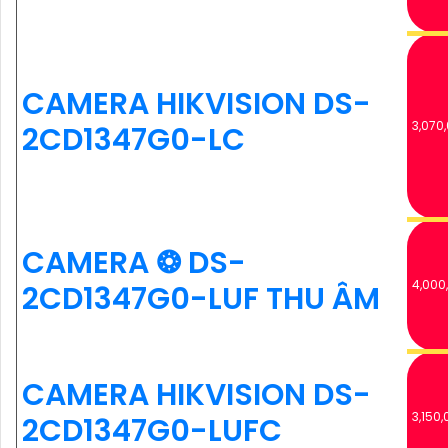
CAMERA HIKVISION DS-
3,070
2CD1347G0-LC
CAMERA ❂ DS-
4,000
2CD1347G0-LUF THU ÂM
CAMERA HIKVISION DS-
3,150,
2CD1347G0-LUFC