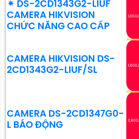
✴ DS-2CD1343G2-LIUF
CAMERA HIKVISION
1,650,
CHỨC NĂNG CAO CẤP
CAMERA HIKVISION DS-
1,800,
2CD1343G2-LIUF/SL
CAMERA DS-2CD1347G0-
3,900
L BÁO ĐỘNG