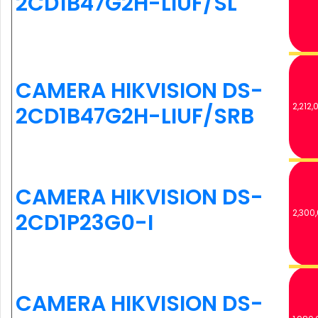
2CD1B47G2H-LIUF/SL
CAMERA HIKVISION DS-
2,212,
2CD1B47G2H-LIUF/SRB
CAMERA HIKVISION DS-
2,300
2CD1P23G0-I
CAMERA HIKVISION DS-