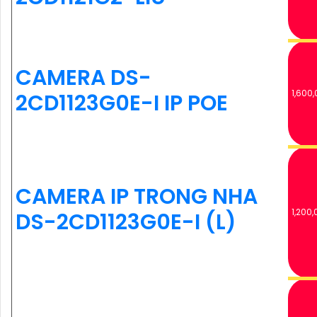
CAMERA DS-
1,600,
2CD1123G0E-I IP POE
CAMERA IP TRONG NHA
1,200,
DS-2CD1123G0E-I (L)