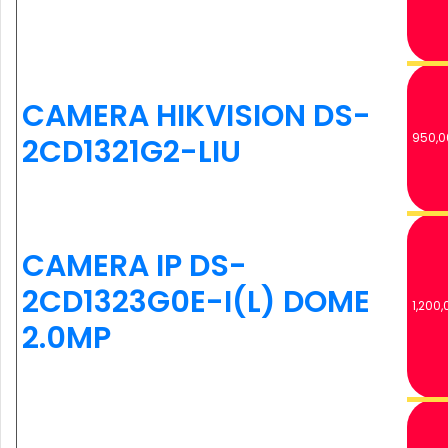
CAMERA HIKVISION DS-
950,0
2CD1321G2-LIU
CAMERA IP DS-
2CD1323G0E-I(L) DOME
1,200,
2.0MP