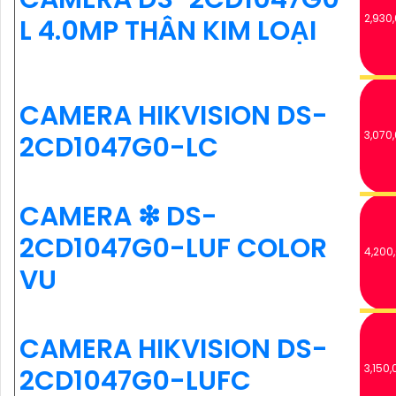
2,930
L 4.0MP THÂN KIM LOẠI
CAMERA HIKVISION DS-
3,070
2CD1047G0-LC
CAMERA ❇ DS-
2CD1047G0-LUF COLOR
4,200
VU
CAMERA HIKVISION DS-
3,150,
2CD1047G0-LUFC