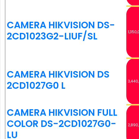
CAMERA HIKVISION DS-
1,350,
2CD1023G2-LIUF/SL
CAMERA HIKVISION DS
3,440
2CD1027G0 L
CAMERA HIKVISION FULL
COLOR DS-2CD1027G0-
2,890
LU