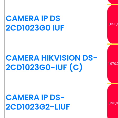
CAMERA IP DS
1,850,
2CD1023G0 IUF
CAMERA HIKVISION DS-
1,970,
2CD1023G0-IUF (C)
CAMERA IP DS-
1,190,
2CD1023G2-LIUF