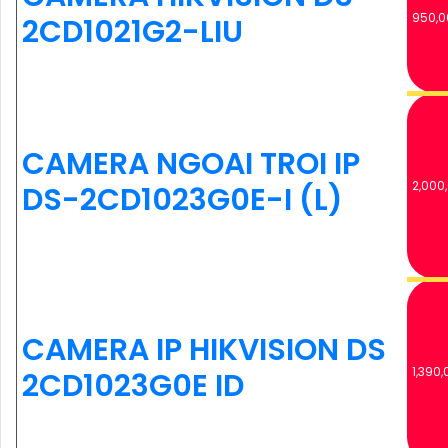
950,0
2CD1021G2-LIU
'
CAMERA NGOAI TROI IP
2,000
DS-2CD1023G0E-I (L)
CAMERA IP HIKVISION DS
1,390,
2CD1023G0E ID