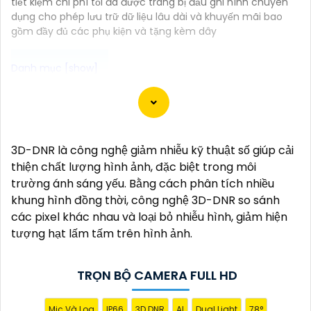
tiết kiệm chi phí tối đa được trang bị đầu ghi hình chuyên
dụng cho phép lưu trữ dữ liệu lâu dài và khuyến mãi bao
gồm đầy đủ các phụ kiện và tặng kèm dây
Đây là một mẫu camera 2.0MP FULL HD rất tốt mà
bạn có thể sử dụng để giám sát và bảo vệ nhà cửa
hoặc cơ sở kinh doanh của mình. Camera này cung
3D-DNR là công nghệ giảm nhiễu kỹ thuật số giúp cải
cấp hình ảnh sắc nét, chất lượng cao và có khả
thiện chất lượng hình ảnh, đặc biệt trong môi
năng quan sát trong đêm thông qua công nghệ
trường ánh sáng yếu. Bằng cách phân tích nhiều
hồng ngoại.
khung hình đồng thời, công nghệ 3D-DNR so sánh
Dưới đây là một mô tả cơ bản về chiếc camera này:
các pixel khác nhau và loại bỏ nhiễu hình, giảm hiện
- Độ phân giải: 2.0MP FULL HD- Chất lượng hình ảnh:
tượng hạt lấm tấm trên hình ảnh.
Sắc nét, chất lượng cao- Công nghệ hồng ngoại: Có
khả năng quan sát trong đêm- Kết nối: Dây cáp,
hoặc không dây tùy chọn- Ứng dụng điều khiển: Có
TRỌN BỘ CAMERA FULL HD
thể kết nối với smartphone để xem qua mạng
internet từ xa- Chức năng cảnh báo: Có thể cài đặt
Mic Và Loa
IP66
3D DNR
AI
Dual Light
78°