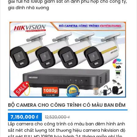
giải full hd 1080p giám sát ổn định phù hợp cho công ty,
gia đình nhà xưởng
BỘ CAMERA CHO CÔNG TRÌNH CÓ MÀU BAN ĐÊM
7,150,000 ₫
12,520,000 ₫
Lắp camera cho công trình có màu ban đêm hình ảnh
sắt nét chất lượng tót thương hiệu camera hikvision độ
sắt nét FULL HD 1080P bảo hành 24 tháng miễn phí lắp