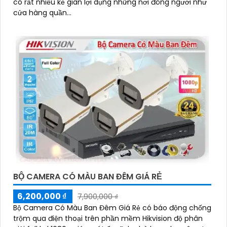
có rất nhiều kẻ gian lợi dụng những nơi đông người như
cửa hàng quần...
BỘ CAMERA CÓ MÀU BAN ĐÊM GIÁ RẺ
6,200,000 ₫
7,900,000 ₫
Bộ Camera Có Màu Ban Đêm Giá Rẻ có báo động chống
trộm qua điện thoại trên phần mềm Hikvision độ phân