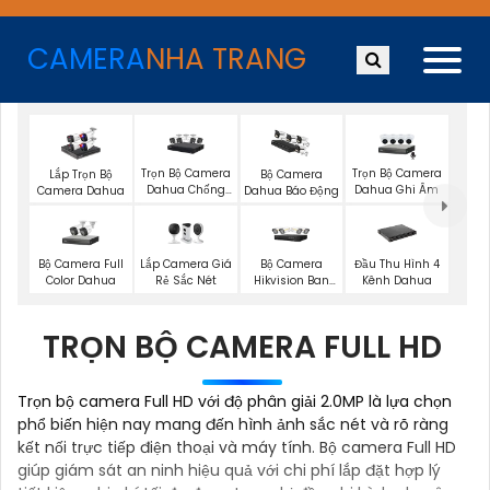
CAMERA
NHA TRANG
Trọn Bộ Camera
Trọn Bộ Camera
Lắp Trọn Bộ
Bộ Camera
Dahua Chống
Dahua Ghi Âm
Camera Dahua
Dahua Báo Động
Trộm
Bộ Camera Full
Lắp Camera Giá
Bộ Camera
Đầu Thu Hình 4
Color Dahua
Rẻ Sắc Nét
Hikvision Ban
Kênh Dahua
Đêm Có Màu
TRỌN BỘ CAMERA FULL HD
Trọn bộ camera Full HD với độ phân giải 2.0MP là lựa chọn
phổ biến hiện nay mang đến hình ảnh sắc nét và rõ ràng
kết nối trực tiếp điện thoại và máy tính. Bộ camera Full HD
giúp giám sát an ninh hiệu quả với chi phí lắp đặt hợp lý