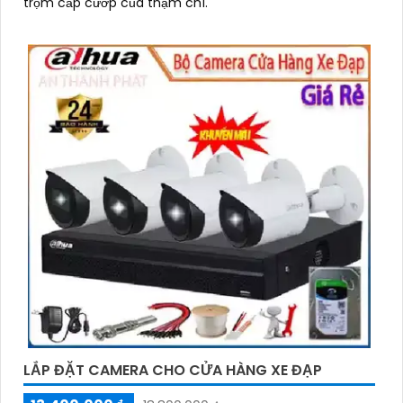
trộm cắp cướp của thậm chí.
LẮP ĐẶT CAMERA CHO CỬA HÀNG XE ĐẠP