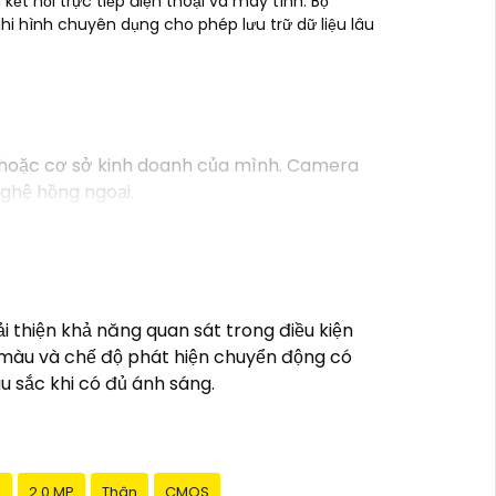
ết nối trực tiếp điện thoại và máy tính. Bộ
 ghi hình chuyên dụng cho phép lưu trữ dữ liệu lâu
 hoặc cơ sở kinh doanh của mình. Camera
ghệ hồng ngoại.
Có khả năng quan sát trong đêm- Kết nối:
mạng internet từ xa- Chức năng cảnh báo:
o gia đình và công việc của bạn. Bạn có thể
thiện khả năng quan sát trong điều kiện
.
ó màu và chế độ phát hiện chuyển động có
àu sắc khi có đủ ánh sáng.
g
2.0 MP
Thân
CMOS