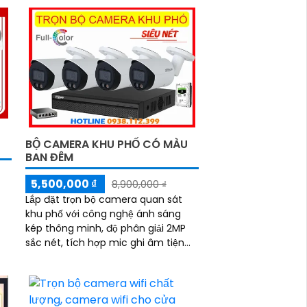
Dahua đã đạt được sự uy tín lớn từ
khách hàng
BỘ CAMERA KHU PHỐ CÓ MÀU
BAN ĐÊM
5,500,000 ₫
8,900,000 ₫
Lắp đặt trọn bộ camera quan sát
khu phố với công nghệ ánh sáng
kép thông minh, độ phân giải 2MP
sắc nét, tích hợp mic ghi âm tiện
lợi. Hỗ trợ hồng ngoại 30m cho hình
ảnh ban đêm có màu sắc chân
thực, đáp ứng mọi nhu cầu an ninh