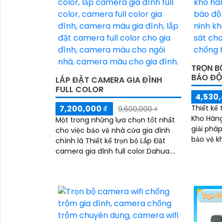
khu vực kho hàng
TRỌN B
BÁO Đ
LẮP ĐẶT CAMERA GIA ĐÌNH
FULL COLOR
4,530,
7,200,000 ₫
Thiết kế
9,600,000 ₫
Kho Hàng
Một trong những lựa chọn tốt nhất
giải phá
cho việc bảo vệ nhà cửa gia đình
bảo vệ kho
chính là Thiết kế trọn bộ Lắp Đặt
phân giả
camera gia đình full color Dahua.
này sẽ...
Với thiết kế mẫu mã phong phú và
đa dạng,...