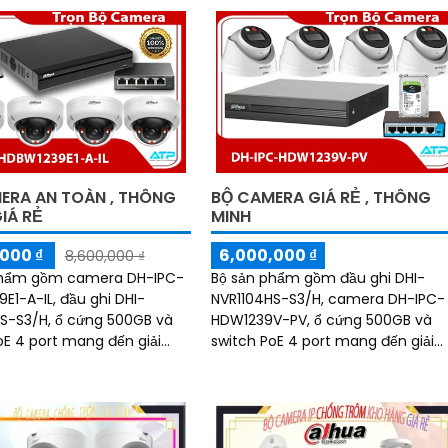
i FULL HD 1080P
ERA AN TOÀN , THÔNG
BỘ CAMERA GIÁ RẺ , THÔNG
GIÁ RẺ
MINH
000 ₫
6,000,000 ₫
8,600,000 ₫
phẩm gồm camera DH-IPC-
Bộ sản phẩm gồm đầu ghi DHI-
E1-A-IL, đầu ghi DHI-
NVR1104HS-S3/H, camera DH-IPC-
S-S3/H, ổ cứng 500GB và
HDW1239V-PV, ổ cứng 500GB và
oE 4 port mang đến giải
switch PoE 4 port mang đến giải
inh tối ưu.
pháp giám sát hiệu quả.