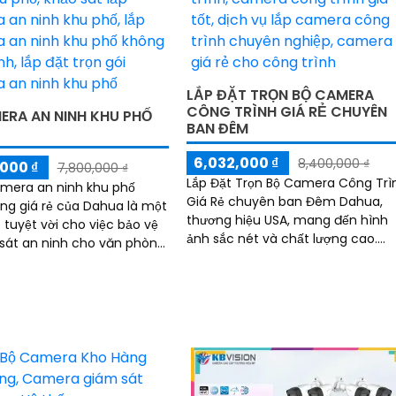
LẮP ĐẶT TRỌN BỘ CAMERA
CÔNG TRÌNH GIÁ RẺ CHUYÊN
ERA AN NINH KHU PHỐ
BAN ĐÊM
6,032,000 ₫
8,400,000 ₫
000 ₫
7,800,000 ₫
Lắp Đặt Trọn Bộ Camera Công Trì
amera an ninh khu phố
Giá Rẻ chuyên ban Đêm Dahua,
ng giá rẻ của Dahua là một
thương hiệu USA, mang đến hình
 tuyệt vời cho việc bảo vệ
ảnh sắc nét và chất lượng cao.
sát an ninh cho văn phòng
Được thiết kế Thu Âm tiên nghi,
era được
giúp ghi lại mọi chi tiết quan trọng
 khả năng thu âm và loa
một cách rõ ràng
, mang lại cho bạn sự tiện
inh hoạt trong việc giao
tương tác