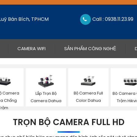
 Luỹ Bán Bích, TPHCM
Call : 0938.11.23.99
CAMERA WIFI
SẢN PHẨM CÔNG NGHỆ
Bộ Camera
Bộ Camera Full
Lắp Trọn Bộ
Bô Camera 
a Chống
Color Dahua
Camera Dahua
Trộm Hikvi
Trộm
TRỌN BỘ CAMERA FULL HD