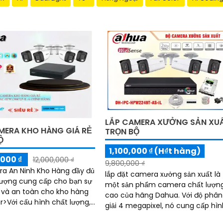
LẮP CAMERA XƯỞNG SẢN XU
MERA KHO HÀNG GIÁ RẺ
TRỌN BỘ
Ộ
1,100,000 ₫ (H₫t hàng)
000 ₫
12,000,000 ₫
9,800,000 ₫
a An Ninh Kho Hàng đầy đủ
lắp đặt camera xưởng sản xuất là
lượng cung cấp cho bạn sự
một sản phẩm camera chất lượn
và an toàn cho kho hàng
cao của hãng Dahua. Với độ phân
,
giải 4 megapixel, nó cung cấp hì
ra này ổn hơn cho bạn
ảnh sắc nét và chi tiết
 sắc nét và rõ ràng với độ