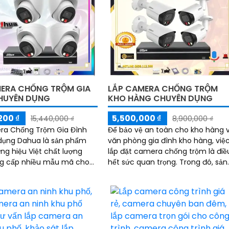
ERA CHỐNG TRỘM GIA
LẮP CAMERA CHỐNG TRỘM
HUYÊN DỤNG
KHO HÀNG CHUYÊN DỤNG
200 ₫
5,500,000 ₫
15,440,000 ₫
8,900,000 ₫
ra Chống Trộm Gia Đình
Để bảo vệ an toàn cho kho hàng 
dụng Dahua là sản phẩm
văn phòng gia đình kho hàng, việ
ng hiệu Việt chất lượng
lắp đặt camera chống trộm là điề
ng cấp nhiều mẫu mã cho
hết sức quan trọng. Trong đó, sản
bị công
phẩm Thiết kế trọn bộ Lắp Camer
tiên tiến, sản phẩm này
Chống Trộm Kho Hàng Chuyên
p cho dự án cao cấp
Dụng Dahua là một lựa chọn thô
minh