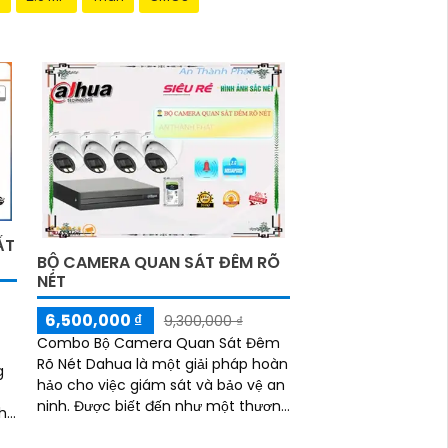
ẤT
BỘ CAMERA QUAN SÁT ĐÊM RÕ
NÉT
6,500,000 ₫
9,300,000 ₫
Combo Bộ Camera Quan Sát Đêm
Rõ Nét Dahua là một giải pháp hoàn
g
hảo cho việc giám sát và bảo vệ an
ninh. Được biết đến như một thương
nh
hiệu hàng đầu trong ngành camera
giám sát và hệ thống an ninh,