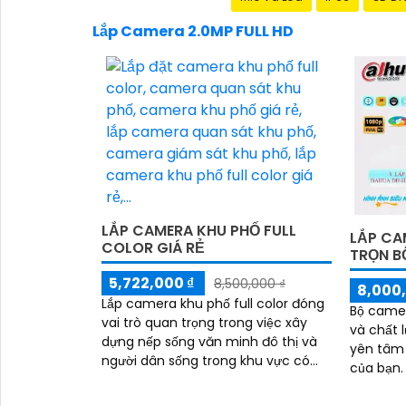
Lắp Camera 2.0MP FULL HD
LẮP CAMERA KHU PHỐ FULL
LẮP CA
COLOR GIÁ RẺ
TRỌN B
5,722,000 ₫
8,500,000 ₫
8,000,
Lắp camera khu phố full color đóng
Bộ camer
vai trò quan trọng trong việc xây
và chất 
dựng nếp sống văn minh đô thị và
yên tâm 
người dân sống trong khu vực có
của bạn. r>Với cấu hình chất lượng
gắn camera sẽ yên tâm hơn về trật
bộ came
tự xã hội tại nơi đây
hình ảnh