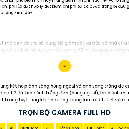
lựa chọn phổ biến hiện nay mang đến hình ảnh sắc nét và rõ ràng k
chi phí lắp đặt hợp lý tiết kiệm chi phí tối đa được trang bị đầu
và tặng kèm dây
ốt mà bạn có thể sử dụng để giám sát và bảo vệ nhà cửa
 cao và có khả năng quan sát trong đêm thông qua công n
era này:
ình ảnh: Sắc nét, chất lượng cao- Công nghệ hồng ngoại: 
g điều khiển: Có thể kết nối với smartphone để xem qua 
ển động
 HD sẽ là sự lựa chọn tốt để nâng cao an toàn an ninh ch
g kết hợp ánh sáng hồng ngoại và ánh sáng trắng để cải 
 tử hoặc trên các trang mạng chuyên về thiết bị an ninh
 ba chế độ: hình ảnh trắng đen (hồng ngoại), hình ảnh c
t trong tối, trong khi ánh sáng trắng làm rõ chi tiết và m
TRỌN BỘ CAMERA FULL HD
NR
AI
Dual Light
78°
Hồng Ngoại
Full Color
AI Codin