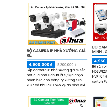
phân giả
'
BỘ CAM
BỘ CAMERA IP NHÀ XƯỞNG GIÁ
MINH , 
RẺ
4,950,
4,900,000 ₫
8,200,000 ₫
Bộ sản 
Lắp camera IP nhà xưởng giá rẻ sắc
HDBW1239
nét của nhà Dahua là sự lựa chọn
NVR1104H
hoàn hảo cho công ty xưởng sản
switch P
xuất có nhu cầu bảo vệ an ninh với
pháp an n
chi phí tiết kiệm đây là gói camera
giám sát đáng quan tâm bộ
camera kho hàng nhà xưởng công
nghệ IP đảm bảo cung cấp hình ảnh