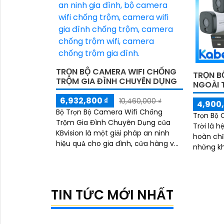
TRỌN BỘ CAMERA WIFI CHỐNG
TRỌN B
TRỘM GIA ĐÌNH CHUYÊN DỤNG
NGOÀI 
6,932,800 ₫
10,460,000 ₫
4,900,
Bộ Trọn Bộ Camera Wifi Chống
Trọn Bộ 
Trộm Gia Đình Chuyên Dụng của
Trời là 
KBvision là một giải pháp an ninh
hoàn chỉ
hiệu quả cho gia đình, cửa hàng và
những kh
văn phòng. Với thương hiệu Việt,
đình
chất lượng cao,...
TIN TỨC MỚI NHẤT