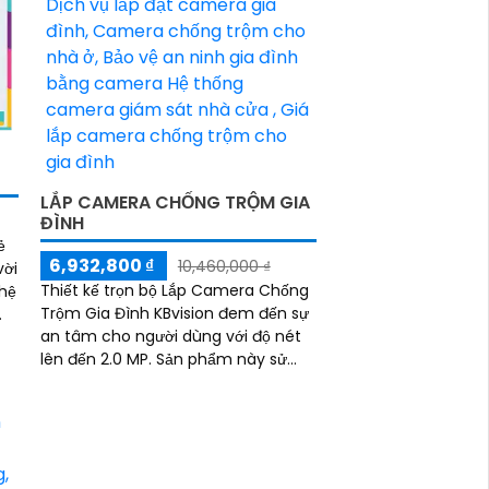
U
LẮP CAMERA CHỐNG TRỘM GIA
ĐÌNH
ẻ
6,932,800 ₫
10,460,000 ₫
vời
Thiết kế trọn bộ Lắp Camera Chống
hệ
Trộm Gia Đình KBvision đem đến sự
an tâm cho người dùng với độ nét
lên đến 2.0 MP. Sản phẩm này sử
c
dụng công nghệ mới nhất được tích
hợp từng...