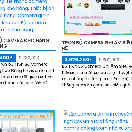
Ộ CAMERA KHO HÀNG
TRỌN BỘ CAMERA GHI ÂM SIÊ
ỘNG
RẺ
400 ₫
6,780,000 ₫
3,976,360 ₫
8,600,000 ₫
 trọn bộ Trọn Bộ Camera
Bộ Trọn Bộ Camera Ghi Âm Siêu R
 Báo Động Hikvision là một
KBvision là một sự lựa chọn tuyệt 
p hoàn hảo để giám sát và
cho những ai đang tìm kiếm một 
 hàng của bạn. Với độ
thống camera giám sát hiệu quả
i 2.0 MP, hệ thống camera
với chi phí hợp lý. Bộ trọn bộ gồm
nhiều camera, đầu ghi hình và cá
phụ kiện cần thiết