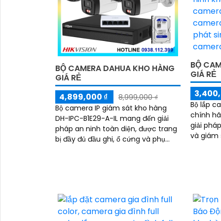
BỘ CAM
BỘ CAMERA DAHUA KHO HÀNG
GIÁ RẺ
GIÁ RẺ
3,400,
4,899,000 ₫
8,999,000 ₫
Bộ lắp c
Bộ camera IP giám sát kho hàng
chính hã
DH-IPC-B1E29-A-IL mang đến giải
giải pháp
pháp an ninh toàn diện, được trang
và giám 
bị đầy đủ đầu ghi, ổ cứng và phụ
và gia đình. Combo cam
kiện đi kèm, giúp người dùng dễ
trang bị
dàng triển khai và sử dụng. Hệ thống
tích hợp
hỗ trợ quan sát ban đêm rõ nét nhờ
dụng và l
công nghệ hồng ngoại kết hợp đèn
tiếp và 
LED ánh sáng trắng, cùng khả năng
phát hiện chuyển động thông minh,
giúp đảm bảo an toàn tuyệt đối cho