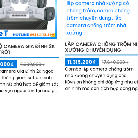
LẮP CAMERA CHỐNG TRỘM N
Ộ CAMERA GIA ĐÌNH 2K
XƯỞNG CHUYÊN DỤNG
TRỜI
11,315,200 ₫
17,640,000 ₫
000 ₫
5,800,000 ₫
Combo lắp camera chống trộm
Camera Gia Đình 2K Ngoài
nhà xưởng chuyên dụng của
hệ thống giám sát an ninh
KBvision không chỉ đáp ứng nhu c
nh rất phù hợp để giám sát
an ninh mà còn tích hợp công n
u vực ngoài trời tại các già
AI tiên tiến. Với khả năng quản lý và
giám sát hiệu...