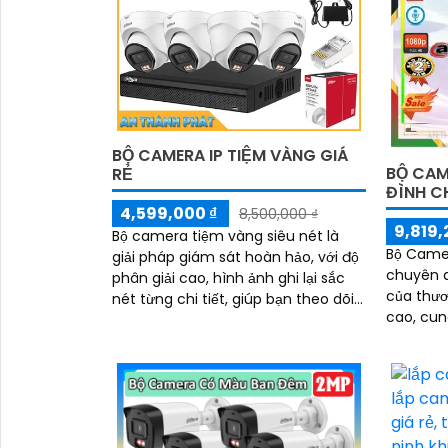
rõ nét chất lượng cao cho người
dùng với bộ camera camera IP
Dahua bảo vệ an ninh cho xưởng
sản xuất tuyệt đối.
BỘ CAMERA IP TIỆM VÀNG GIÁ
BỘ CAM
RẺ
ĐÌNH C
4,599,000 ₫
8,500,000 ₫
9,819,
Bộ camera tiệm vàng siêu nét là
Bộ Came
giải pháp giám sát hoàn hảo, với độ
chuyên 
phân giải cao, hình ảnh ghi lại sắc
của thươ
nét từng chi tiết, giúp bạn theo dõi
cao, cu
mọi hoạt động một cách chính xác.
công trình. Được trang 
Công nghệ hồng ngoại hiện đại đảm
nghệ AI 
bảo hình ảnh rõ ràng cả trong điều
thích hợ
kiện thiếu sáng