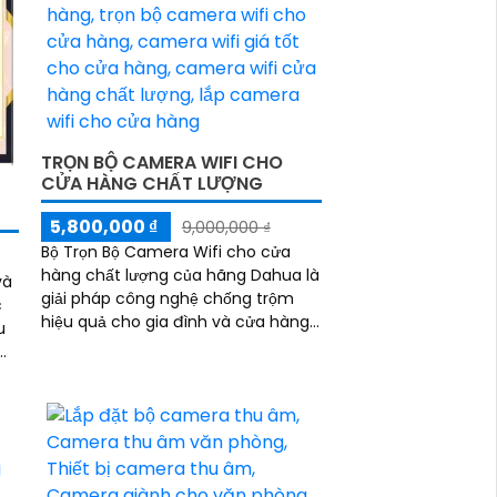
TRỌN BỘ CAMERA WIFI CHO
CỬA HÀNG CHẤT LƯỢNG
5,800,000 ₫
9,000,000 ₫
Bộ Trọn Bộ Camera Wifi cho cửa
hàng chất lượng của hãng Dahua là
và
giải pháp công nghệ chống trộm
c
hiệu quả cho gia đình và cửa hàng.
u
Sản phẩm này được thiết kế với các
chức năng ưu việt như có đèn và
a
còi báo động thông minh
ng