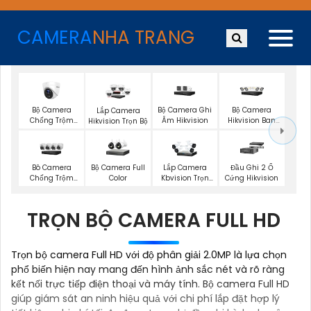
CAMERA
NHA TRANG
Bộ Camera
Bộ Camera Ghi
Bộ Camera
Lắp Camera
Chống Trộm
Âm Hikvision
Hikvision Ban
Hikvision Trọn Bộ
Hikvision
Đêm Có Màu
Bộ Camera Full
Bô Camera
Lắp Camera
Đầu Ghi 2 Ổ
Color
Chống Trộm
Kbvision Trọn
Cứng Hikvision
Hikvision
Gói
TRỌN BỘ CAMERA FULL HD
Trọn bộ camera Full HD với độ phân giải 2.0MP là lựa chọn
phổ biến hiện nay mang đến hình ảnh sắc nét và rõ ràng
kết nối trực tiếp điện thoại và máy tính. Bộ camera Full HD
giúp giám sát an ninh hiệu quả với chi phí lắp đặt hợp lý