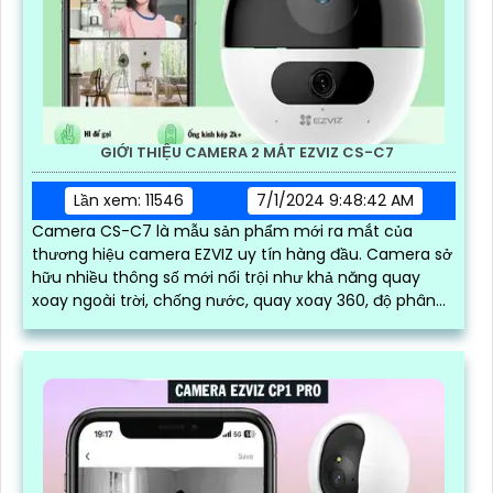
GIỚI THIỆU CAMERA 2 MẮT EZVIZ CS-C7
Lần xem: 11546
7/1/2024 9:48:42 AM
Camera CS-C7 là mẫu sản phẩm mới ra mắt của
thương hiệu camera EZVIZ uy tín hàng đầu. Camera sở
hữu nhiều thông số mới nổi trội như khả năng quay
xoay ngoài trời, chống nước, quay xoay 360, độ phân
giải sắc nét lên đến 2k với ống kính kép