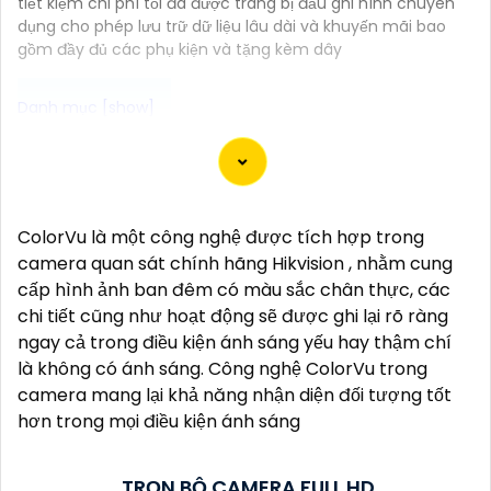
tiết kiệm chi phí tối đa được trang bị đầu ghi hình chuyên
dụng cho phép lưu trữ dữ liệu lâu dài và khuyến mãi bao
gồm đầy đủ các phụ kiện và tặng kèm dây
Đây là một mẫu camera 2.0MP FULL HD rất tốt mà
bạn có thể sử dụng để giám sát và bảo vệ nhà cửa
hoặc cơ sở kinh doanh của mình. Camera này cung
ColorVu là một công nghệ được tích hợp trong
cấp hình ảnh sắc nét, chất lượng cao và có khả
camera quan sát chính hãng Hikvision , nhằm cung
năng quan sát trong đêm thông qua công nghệ
cấp hình ảnh ban đêm có màu sắc chân thực, các
hồng ngoại.
chi tiết cũng như hoạt động sẽ được ghi lại rõ ràng
Dưới đây là một mô tả cơ bản về chiếc camera này:
ngay cả trong điều kiện ánh sáng yếu hay thậm chí
- Độ phân giải: 2.0MP FULL HD- Chất lượng hình ảnh:
là không có ánh sáng. Công nghệ ColorVu trong
Sắc nét, chất lượng cao- Công nghệ hồng ngoại: Có
camera mang lại khả năng nhận diện đối tượng tốt
khả năng quan sát trong đêm- Kết nối: Dây cáp,
hơn trong mọi điều kiện ánh sáng
hoặc không dây tùy chọn- Ứng dụng điều khiển: Có
thể kết nối với smartphone để xem qua mạng
internet từ xa- Chức năng cảnh báo: Có thể cài đặt
TRỌN BỘ CAMERA FULL HD