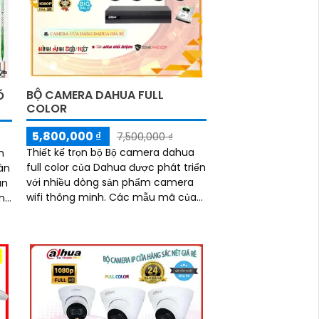
BỘ CAMERA DAHUA FULL
Õ
COLOR
5,800,000 ₫
7,500,000 ₫
Thiết kế trọn bộ Bộ camera dahua
m
full color của Dahua được phát triển
àn
với nhiều dòng sản phẩm camera
an
wifi thông minh. Các mẫu mã của
camera Dahua được thiết kế phong
ra
phú và đa dạng, đáp ứng nhu cầu
của người dùng
ừ