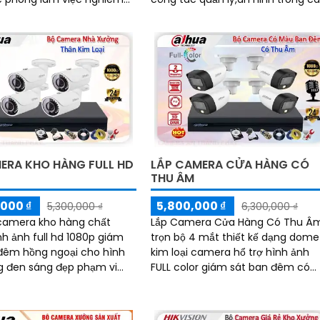
nhân viên, tăng cường
trường học hiện nay. Ngoài ra
bảo vệ an...
camera còn...
ERA KHO HÀNG FULL HD
LẮP CAMERA CỬA HÀNG CÓ
THU ÂM
000 ₫
5,800,000 ₫
5,300,000 ₫
6,300,000 ₫
camera kho hàng chất
Lắp Camera Cửa Hàng Có Thu Â
nh ảnh full hd 1080p giám
trọn bộ 4 mắt thiết kế dạng dome
đêm hồng ngoại cho hình
kim loại camera hổ trợ hình ảnh
g đen sáng đẹp phạm vi
FULL color giám sát ban đêm có
ng hiệu dahua thiết kế
màu phạm vi 20m phù hơp cho v
tinh tế hình ảnh sáng đẹp
phòng cửa hàng chất...
 nghệ HD CVI ổn định