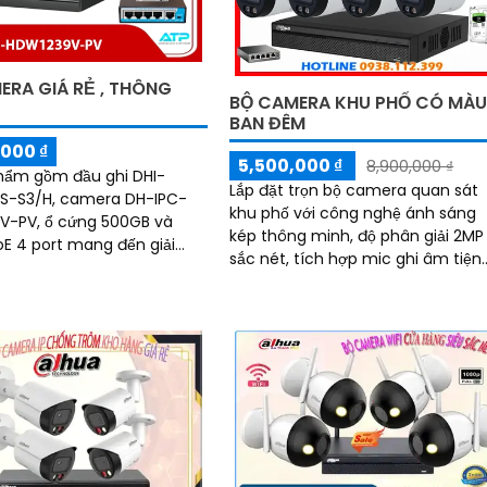
ERA GIÁ RẺ , THÔNG
BỘ CAMERA KHU PHỐ CÓ MÀ
BAN ĐÊM
000 ₫
5,500,000 ₫
8,900,000 ₫
hẩm gồm đầu ghi DHI-
Lắp đặt trọn bộ camera quan sát
S-S3/H, camera DH-IPC-
khu phố với công nghệ ánh sáng
V-PV, ổ cứng 500GB và
kép thông minh, độ phân giải 2MP
oE 4 port mang đến giải
sắc nét, tích hợp mic ghi âm tiện
m sát hiệu quả.
lợi. Hỗ trợ hồng ngoại 30m cho hình
ảnh ban đêm có màu sắc chân
thực, đáp ứng mọi nhu cầu an ni