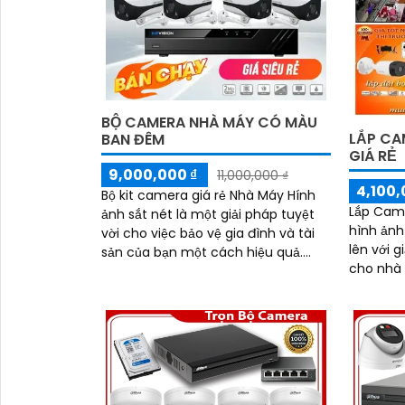
BỘ CAMERA NHÀ MÁY CÓ MÀU
LẮP CA
BAN ĐÊM
GIÁ RẺ
9,000,000 ₫
11,000,000 ₫
4,100,
Bộ kit camera giá rẻ Nhà Máy Hính
Lắp Cam
ảnh sắt nét là một giải pháp tuyệt
hình ảnh 
vời cho việc bảo vệ gia đình và tài
lên với 
sản của bạn một cách hiệu quả.
cho nhà 
r>Bộ kit này được tích hợp khả năng
tiết kiệm
thu...
giám sát