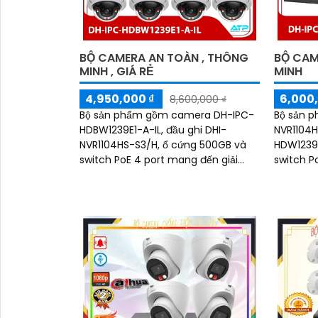
BỘ CAMERA AN TOÀN , THÔNG
BỘ CAM
MINH , GIÁ RẺ
MINH
4,950,000 ₫
6,000,
8,600,000 ₫
Bộ sản phẩm gồm camera DH-IPC-
Bộ sản p
HDBW1239E1-A-IL, đầu ghi DHI-
NVR1104H
NVR1104HS-S3/H, ổ cứng 500GB và
HDW1239
switch PoE 4 port mang đến giải
switch P
pháp an ninh tối ưu.
pháp giá