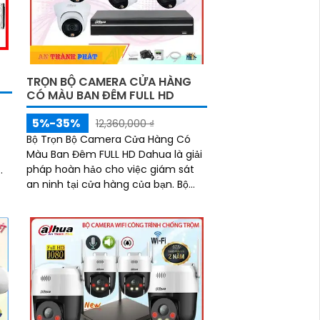
U
TRỌN BỘ CAMERA CỬA HÀNG
CÓ MÀU BAN ĐÊM FULL HD
5%-35%
12,360,000 ₫
Bộ Trọn Bộ Camera Cửa Hàng Có
Màu Ban Đêm FULL HD Dahua là giải
pháp hoàn hảo cho việc giám sát
an ninh tại cửa hàng của bạn. Bộ
trọn bộ này bao gồm các camera
chất lượng cao, hỗ...
nh