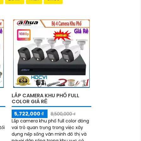
LẮP CAMERA KHU PHỐ FULL
COLOR GIÁ RẺ
5,722,000 ₫
8,500,000 ₫
Lắp camera khu phố full color đóng
tối
vai trò quan trọng trong việc xây
dựng nếp sống văn minh đô thị và
ác
người dân sống trong khu vực có