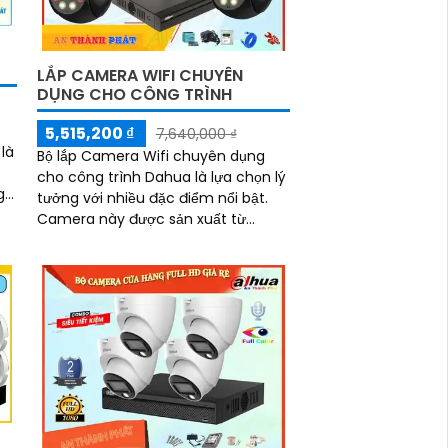
LẮP CAMERA WIFI CHUYÊN
DỤNG CHO CÔNG TRÌNH
5,515,200 ₫
7,640,000 ₫
là
Bộ lắp Camera Wifi chuyên dụng
cho công trình Dahua là lựa chọn lý
g.
tưởng với nhiều đặc điểm nổi bật.
ác
Camera này được sản xuất từ
thương hiệu Trung Quốc chất lượng,
với khả năng thu âm tốt và hình
ảnh sáng đẹp