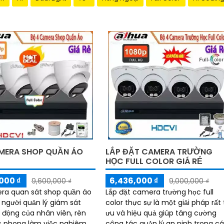
MERA SHOP QUẦN ÁO
LẮP ĐẶT CAMERA TRƯỜNG
HỌC FULL COLOR GIÁ RẺ
000 ₫
6,436,000 ₫
9,600,000 ₫
9,000,000 ₫
ra quan sát shop quần áo
Lắp đặt camera trường học full
 người quản lý giám sát
color thực sự là một giải pháp rất 
 động của nhân viên, rèn
ưu và hiệu quả giúp tăng cường
c phong làm việc nghiêm
công tác quản lý,an ninh trong c