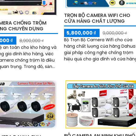
TRỌN BỘ CAMERA WIFI CHO
CỬA HÀNG CHẤT LƯỢNG
MERA CHỐNG TRỘM
NG CHUYÊN DỤNG
5,800,000 ₫
9,000,000 ₫
Bộ Trọn Bộ Camera Wifi cho cửa
000 ₫
8,900,000 ₫
hàng chất lượng của hãng Dahua 
ệ an toàn cho kho hàng và
giải pháp công nghệ chống trộm
g gia đình kho hàng, việc
hiệu quả cho gia đình và cửa hàn
camera chống trộm là điều
Sản phẩm này được thiết kế với c
rọng. Trong đó, sản
chức năng ưu việt như có đèn và
ết kế trọn bộ Lắp Camera
còi báo động thông minh
rộm Kho Hàng Chuyên
ua là một lựa chọn thông
BỘ CAMERA AN NINH KHU PHỐ