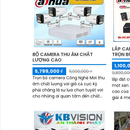
phân giải FULL HD 1080P
LẮP CA
BỘ CAMERA THU ÂM CHẤT
TRỌN B
LƯỢNG CAO
1,100,
5,799,000 ₫
11,000,000 ₫
9,800,00
Trọn bộ camera Công Nghệ Mới thu
lắp đặt 
âm chất lượng với giá cả cực kỳ
một sản
phải chăng là sự lựa chọn tuyệt vời
cao của hãng
cho những ai quan tâm đến chất
giải 4 m
lượng âm thanh. r>Được thiết kế
ảnh sắc n
đặc biệt để...