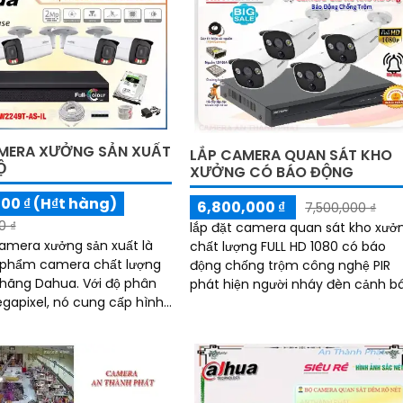
MERA XƯỞNG SẢN XUẤT
LẮP CAMERA QUAN SÁT KHO
Ộ
XƯỞNG CÓ BÁO ĐỘNG
000 ₫ (H₫t hàng)
6,800,000 ₫
7,500,000 ₫
0 ₫
lắp đặt camera quan sát kho xưở
camera xưởng sản xuất là
chất lượng FULL HD 1080 có báo
 phẩm camera chất lượng
động chống trộm công nghệ PIR
 Dahua. Với độ phân
phát hiện người nháy đèn cảnh b
egapixel, nó cung cấp hình
hồng ngoại giám sát ban đêm 2
ét và chi tiết
giám sát từ xa qua mạng điện tho