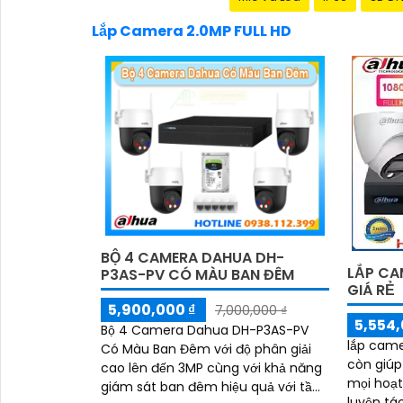
Lắp Camera 2.0MP FULL HD
BỘ 4 CAMERA DAHUA DH-
LẮP CA
P3AS-PV CÓ MÀU BAN ĐÊM
GIÁ RẺ
5,900,000 ₫
7,000,000 ₫
5,554,
Bộ 4 Camera Dahua DH-P3AS-PV
lắp came
Có Màu Ban Đêm với độ phân giải
còn giúp
cao lên đến 3MP cùng với khả năng
mọi hoạt
giám sát ban đêm hiệu quả với tầm
luyện tá