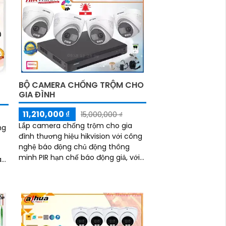
BỘ CAMERA CHỐNG TRỘM CHO
GIA ĐÌNH
11,210,000 ₫
15,000,000 ₫
Lắp camera chống trộm cho gia
ng
đình thương hiệu hikvision với công
nghệ báo động chủ động thông
minh PIR hạn chế báo động giả, với
áo,
chức năng đèn led cảnh báo, âm
0m
thanh cảnh báo,...
ại