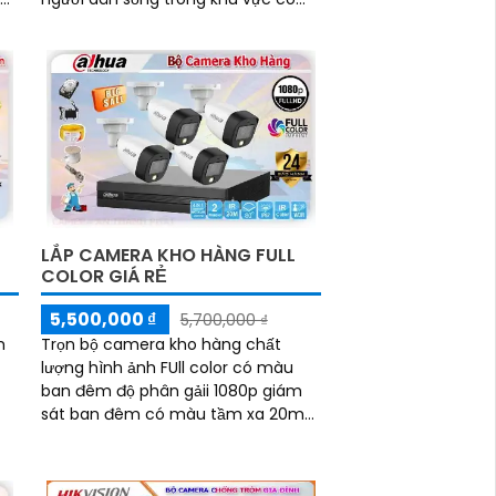
gắn camera sẽ yên tâm hơn về trật
tự xã hội tại nơi đây
LẮP CAMERA KHO HÀNG FULL
COLOR GIÁ RẺ
5,500,000 ₫
5,700,000 ₫
m
Trọn bộ camera kho hàng chất
lượng hình ảnh FUll color có màu
ban đêm độ phân gảii 1080p giám
sát ban đêm có màu tầm xa 20m
ăn
thương hiệu dahua thiết kế nhỏ gọn
tinh tế hình ảnh sáng đẹp với công
nghệ HD CVI ổn định