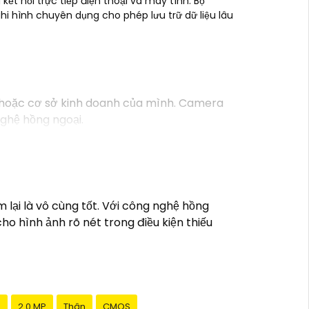
ết nối trực tiếp điện thoại và máy tính. Bộ
 ghi hình chuyên dụng cho phép lưu trữ dữ liệu lâu
 hoặc cơ sở kinh doanh của mình. Camera
ghệ hồng ngoại.
Có khả năng quan sát trong đêm- Kết nối:
mạng internet từ xa- Chức năng cảnh báo:
o gia đình và công việc của bạn. Bạn có thể
lại là vô cùng tốt. Với công nghệ hồng
.
o hình ảnh rõ nét trong điều kiện thiếu
g
2.0 MP
Thân
CMOS