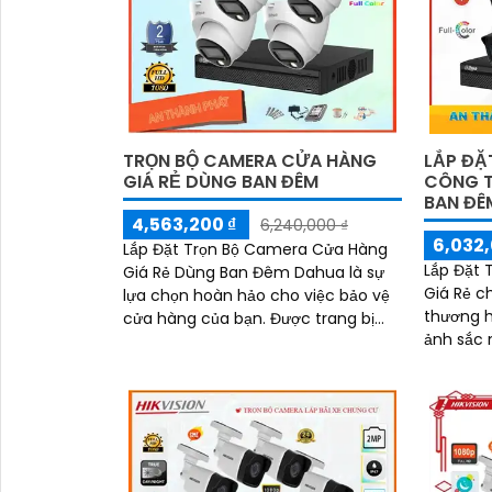
TRỌN BỘ CAMERA CỬA HÀNG
LẮP ĐĂ
GIÁ RẺ DÙNG BAN ĐÊM
CÔNG TR
BAN ĐÊ
4,563,200 ₫
6,240,000 ₫
6,032,
Lắp Đặt Trọn Bộ Camera Cửa Hàng
Lắp Đặt 
Giá Rẻ Dùng Ban Đêm Dahua là sự
Giá Rẻ 
lựa chọn hoàn hảo cho việc bảo vệ
thương h
cửa hàng của bạn. Được trang bị
ảnh sắc 
sản phẩm chất lượng cao, combo
Được thi
này đảm bảo cung cấp hình ảnh
giúp ghi 
sắc nét và rõ ràng vào ban đêm
một cách