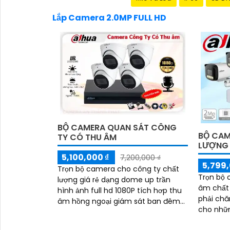
Lắp Camera 2.0MP FULL HD
BỘ CAMERA QUAN SÁT CÔNG
BỘ CAM
TY CÓ THU ÂM
LƯỢNG
5,100,000 ₫
7,200,000 ₫
5,799,
Trọn bộ camera cho công ty chất
Trọn bộ 
lượng giá rẻ dạng dome up trần
âm chất 
hình ảnh full hd 1080P tích hơp thu
phải chă
âm hồng ngoại giám sát ban đêm
cho nhữn
40m góc nhìn rộng dễ dàng giám
lượng âm thanh. 
sát quản lý từ xa qua điện thoại