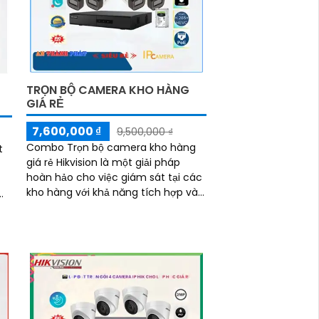
TRỌN BỘ CAMERA KHO HÀNG
GIÁ RẺ
7,600,000 ₫
9,500,000 ₫
Combo Trọn bộ camera kho hàng
t
giá rẻ Hikvision là một giải pháp
hoàn hảo cho việc giám sát tại các
kho hàng với khả năng tích hợp và
chất lượng hình ảnh đa dạng và
à
mẫu mã phát...