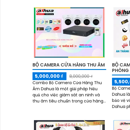
đặc biệt đ
'
BỘ CAMERA CỬA HÀNG THU ÂM
BỘ CAM
PHÒNG
5,000,000 ₫
8,000,000 ₫
5,500,
Combo Bộ Camera Cửa Hàng Thu
Bộ Came
Âm Dahua là một giải pháp hiệu
Dahua là
quả cho việc giám sát an ninh và
bảo vệ v
thu âm tiêu chuẩn trong cửa hàng.
Dahua ph
Với chức năng ưu việt của các thiết
camera w
bị thu âm, combo bộ này sử dụng
mã phong
nhiều sáng chế trong ngành
lượng hì
camera giám sát