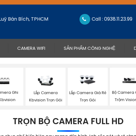
 Luỹ Bán Bích, TPHCM
Call : 0938.11.23.99
CAMERA WIFI
SẢN PHẨM CÔNG NGHỆ
mera Ghi
Bộ Camera 
Lắp Camera
Lắp Camera Giá Rẻ
Kbvision
Trộm Visi
Kbvision Trọn Gói
Trọn Gói
TRỌN BỘ CAMERA FULL HD