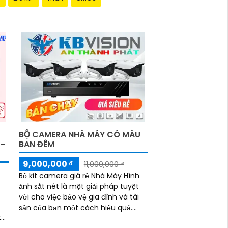
BỘ CAMERA NHÀ MÁY CÓ MÀU
T-
BAN ĐÊM
9,000,000 ₫
11,000,000 ₫
Bộ kit camera giá rẻ Nhà Máy Hính
ảnh sắt nét là một giải pháp tuyệt
vời cho việc bảo vệ gia đình và tài
sản của bạn một cách hiệu quả.
r>Bộ kit này được tích hợp khả năng
n