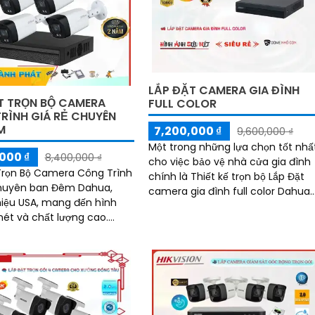
LẮP ĐẶT CAMERA GIA ĐÌNH
̣T TRỌN BỘ CAMERA
FULL COLOR
ÌNH GIÁ RẺ CHUYÊN
M
7,200,000 ₫
9,600,000 ₫
Một trong những lựa chọn tốt nhấ
000 ₫
8,400,000 ₫
cho việc bảo vệ nhà cửa gia đình
Trọn Bộ Camera Công Trình
chính là Thiết kế trọn bộ Lắp Đặt
chuyên ban Đêm Dahua,
camera gia đình full color Dahua.
iệu USA, mang đến hình
Với thiết kế mẫu mã phong phú v
nét và chất lượng cao.
đa dạng,...
ết kế Thu Âm tiên nghi,
lại mọi chi tiết quan trọng
 rõ ràng