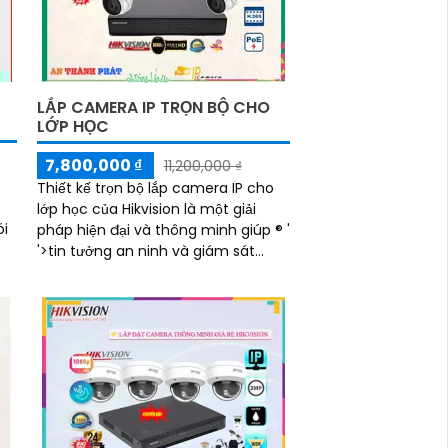
LẮP CAMERA IP TRỌN BỘ CHO
LỚP HỌC
7,800,000 ₫
11,200,000 ₫
Thiết kế trọn bộ lắp camera IP cho
lớp học của Hikvision là một giải
ói
pháp hiện đại và thông minh giúp ®️ '
'>tin tưởng an ninh và giám sát
inh
trong môi trường học tập. ...
ác