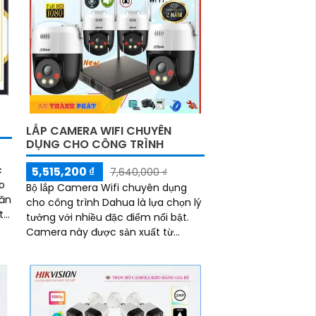
khách hàng
LẮP CAMERA WIFI CHUYÊN
DỤNG CHO CÔNG TRÌNH
c
5,515,200 ₫
7,640,000 ₫
o
Bộ lắp Camera Wifi chuyên dụng
văn
cho công trình Dahua là lựa chọn lý
tưởng với nhiều đặc điểm nổi bật.
Camera này được sản xuất từ
thương hiệu Trung Quốc chất lượng,
với khả năng thu âm tốt và hình
ảnh sáng đẹp