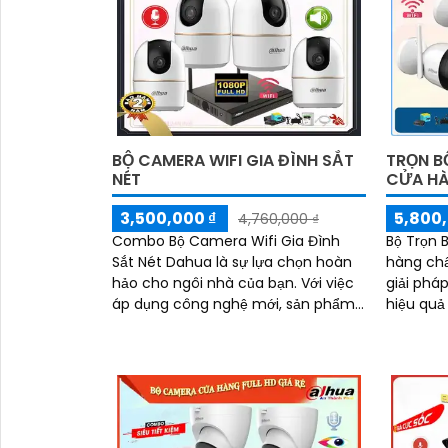
BỘ CAMERA WIFI GIA ĐÌNH SẮT
TRỌN B
NÉT
CỬA H
3,500,000 ₫
5,800,
4,760,000 ₫
Combo Bộ Camera Wifi Gia Đình
Bộ Trọn 
Sắt Nét Dahua là sự lựa chọn hoàn
hàng chấ
hảo cho ngôi nhà của bạn. Với việc
giải phá
áp dụng công nghệ mới, sản phẩm
hiệu quả
không chỉ đem lại chất lượng hình
Sản phẩm
ảnh sắc nét mà còn có Chức Năng
chức năn
ưu việt Thu Âm Và Loa cao cấp
còi báo 