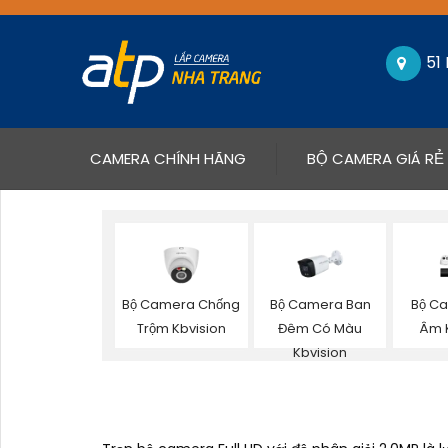
51
(CURRENT)
CAMERA CHÍNH HÃNG
BỘ CAMERA GIÁ RẺ
Bộ Camera Chống
Bộ Camera Ban
Bộ Ca
Trộm Kbvision
Đêm Có Màu
Âm 
Kbvision