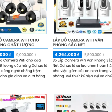
Ộ CAMERA WIFI CHO
LẮP BỘ CAMERA WIFI VĂN
ÀNG CHẤT LƯỢNG
PHÒNG SẮC NÉT
000 ₫
4,264,000 ₫
9,000,000 ₫
5,800,000 ₫
Bộ Camera Wifi cho cửa
Bộ Lắp Camera wifi Văn Phòng Sắ
t lượng của hãng Dahua là
Nét Dahua là sự lựa chọn hoàn hả
p công nghệ chống trộm
cho việc giám sát an ninh trong 
 cho gia đình và cửa hàng.
phòng. Với thiết kế hiện đại và chất
 này được thiết kế với các
lượng hình ảnh sắc nét, bộ lắp
g ưu việt như có đèn và
camera này không chỉ giúp bạn
động thông minh
giám sát một cách chính xác mà
còn mang lại sự tiện nghi cao