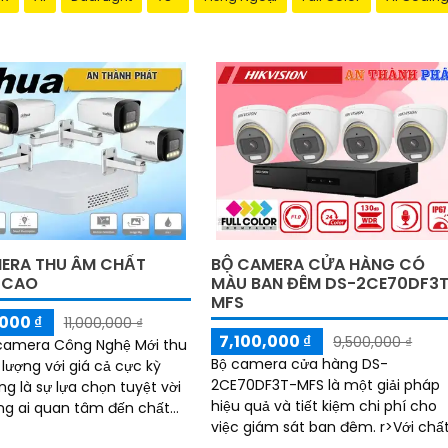
ERA THU ÂM CHẤT
BỘ CAMERA CỬA HÀNG CÓ
 CAO
MÀU BAN ĐÊM DS-2CE70DF3
MFS
000 ₫
11,000,000 ₫
7,100,000 ₫
9,500,000 ₫
camera Công Nghệ Mới thu
Bộ camera cửa hàng DS-
lượng với giá cả cực kỳ
2CE70DF3T-MFS là một giải pháp
ng là sự lựa chọn tuyệt vời
hiệu quả và tiết kiệm chi phí cho
g ai quan tâm đến chất
việc giám sát ban đêm. r>Với chất
r>Được thiết kế
lượng hình ảnh sắc nét và độ phâ