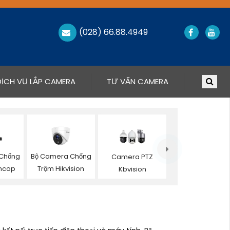
(028) 66.88.4949
DỊCH VỤ LẮP CAMERA
TƯ VẤN CAMERA
Chống
Bộ Camera Chống
Camera PTZ
oncop
Trộm Hikvision
Kbvision