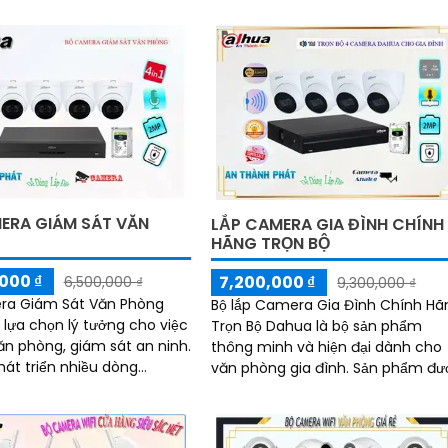
ể...
giải FULL HD 1080P,...
ERA GIÁM SÁT VĂN
LẮP CAMERA GIA ĐÌNH CHÍNH
HÃNG TRỌN BỘ
000 ₫
7,200,000 ₫
6,500,000 ₫
9,300,000 ₫
ra Giám Sát Văn Phòng
Bộ lắp Camera Gia Đình Chính Hã
 lựa chọn lý tưởng cho việc
Trọn Bộ Dahua là bộ sản phẩm
ăn phòng, giám sát an ninh.
thông minh và hiện đại dành cho
át triển nhiều dòng
văn phòng gia đình. Sản phẩm được
ifi thông minh, với mẫu
trang bị tích hợp khả năng thu â
 phú và thông số chất
giúp bạn ghi lại các âm thanh tro
nh ảnh 2
phạm vi giám sát