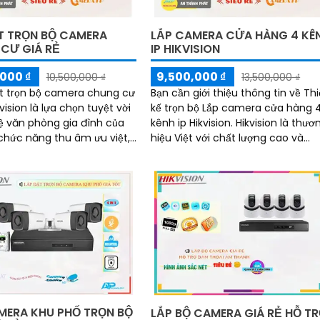
T TRỌN BỘ CAMERA
LẮP CAMERA CỬA HÀNG 4 KÊ
CƯ GIÁ RẺ
IP HIKVISION
000 ₫
9,500,000 ₫
10,500,000 ₫
13,500,000 ₫
ặt trọn bộ camera chung cư
Bạn cần giới thiệu thông tin về Thi
kvision là lựa chọn tuyệt vời
kế trọn bộ Lắp camera cửa hàng 
ệ văn phòng gia đình của
kênh ip Hikvision. Hikvision là thương
hiệu Việt với chất lượng cao và
 này giúp bạn giám sát và
nhiều mẫu mã để lựa chọn cho
âm thanh trong mọi tình
công trình của bạn
ảm bảo an ninh tối đa
MERA KHU PHỐ TRỌN BỘ
LẮP BỘ CAMERA GIÁ RẺ HỖ T