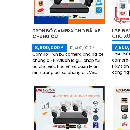
LẮP ĐẶ
TRỌN BỘ CAMERA CHO BÃI XE
CHO X
CHUNG CƯ
7,500,
8,900,000 ₫
10,400,000 ₫
Thiết kế 
Combo Trọn bộ camera cho bãi xe
camera 
chung cư Hikvision là giải pháp tối
Hikvisio
ưu cho việc bảo vệ và quản lý an
công ngh
ninh trong bãi xe chung cư. Với
nét cả ngày và
chức năng vượt trội và thu hình
ứng dụng.
chất lượng, Hikvision mang đến sự
an tâm cho cư dân với hình ảnh sắc
nét và rõ ràng