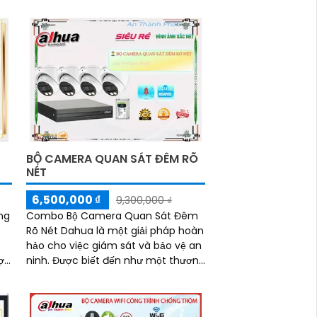
thu...
BỘ CAMERA QUAN SÁT ĐÊM RÕ
NÉT
6,500,000 ₫
9,300,000 ₫
ng
Combo Bộ Camera Quan Sát Đêm
Rõ Nét Dahua là một giải pháp hoàn
hảo cho việc giám sát và bảo vệ an
ninh. Được biết đến như một thương
m,
hiệu hàng đầu trong ngành camera
ng
giám sát và hệ thống an ninh,
Dahua đã đạt được sự uy tín lớn từ