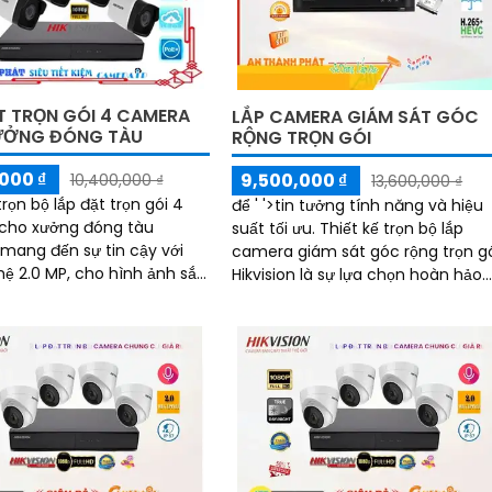
T TRỌN GÓI 4 CAMERA
LẮP CAMERA GIÁM SÁT GÓC
ƯỞNG ĐÓNG TÀU
RỘNG TRỌN GÓI
000 ₫
9,500,000 ₫
10,400,000 ₫
13,600,000 ₫
trọn bộ lắp đặt trọn gói 4
để ' '>tin tưởng tính năng và hiệu
cho xưởng đóng tàu
suất tối ưu. Thiết kế trọn bộ lắp
n mang đến sự tin cậy với
camera giám sát góc rộng trọn g
ệ 2.0 MP, cho hình ảnh sắc
Hikvision là sự lựa chọn hoàn hảo
 đêm. Hikvision luôn
cho việc bảo vệ và giám sát an n
..
tại các khu vực như nhà ở, văn
phòng, cửa hàng và nhiều nơi kh