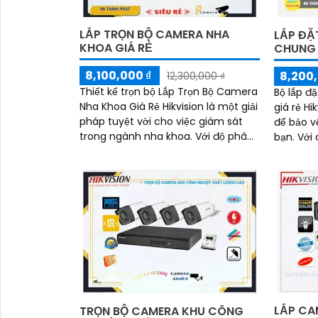
LẮP TRỌN BỘ CAMERA NHA
LẮP ĐẶ
KHOA GIÁ RẺ
CHUNG 
8,100,000 ₫
8,200,
12,300,000 ₫
Thiết kế trọn bộ Lắp Trọn Bộ Camera
Bộ lắp đ
Nha Khoa Giá Rẻ Hikvision là một giải
giá rẻ Hi
pháp tuyệt vời cho việc giám sát
để bảo v
trong ngành nha khoa. Với độ phân
bạn. Với chức năng thu âm ưu việt,
giải 2.0 MP, công nghệ luôn được...
sản phẩm
ghi lại 
huống, đ
LẮP CA
TRỌN BỘ CAMERA KHU CÔNG