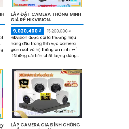
NH
LẮP ĐẶT CAMERA THÔNG MINH
GIÁ RẺ HIKVISION.
9,020,400 ₫
15,200,000 ₫
ết
Hikvision được coi là thương hiệu
4
hàng đầu trong lĩnh vực camera
giám sát và hệ thống an ninh. ↭ '
'>Những cải tiến chất lượng dòng
camera thông minh Hikvision giá rẻ
với chất lượng hình ảnh sắc nét lên
đến 2
LẮP CAMERA GIA ĐÌNH CHỐNG
RỢ