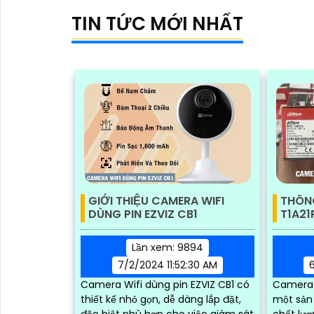
đến 2
TIN TỨC MỚI NHẤT
GIỚI THIỆU CAMERA WIFI
THÔN
DÙNG PIN EZVIZ CB1
T1A21
Lần xem: 9894
7/2/2024 11:52:30 AM
Camera Wifi dùng pin EZVIZ CB1 có
Camera 
thiết kế nhỏ gọn, dễ dàng lắp đặt,
một sản
đặc biệt phù hợp cho việc giám sát
chất lượ