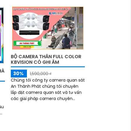
2
BỘ CAMERA THÂN FULL COLOR
KBVISION CÓ GHI ÂM
HÀ
30%
1,590,000 ₫
Chúng tôi công ty camera quan sát
An Thành Phát chúng tôi chuyên
lắp đặt camera quan sát và tư vấn
các giải pháp camera chuyên
nghiệp. Đưa ra những giải pháp
ầu
camera quan sát phù hợp tiết kiệm
ghệ
chi phí nhất