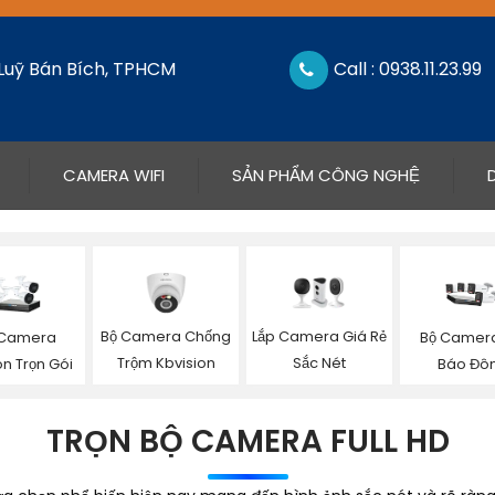
 Luỹ Bán Bích, TPHCM
Call : 0938.11.23.99
CAMERA WIFI
SẢN PHẨM CÔNG NGHỆ
Bộ Camera Chống
Lắp Camera Giá Rẻ
 Camera
Bộ Camer
Trộm Kbvision
Sắc Nét
on Trọn Gói
Báo Đô
TRỌN BỘ CAMERA FULL HD