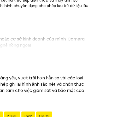
ết nối trực tiếp điện thoại và máy tính. Bộ
 ghi hình chuyên dụng cho phép lưu trữ dữ liệu lâu
 hoặc cơ sở kinh doanh của mình. Camera
ghệ hồng ngoại.
Có khả năng quan sát trong đêm- Kết nối:
mạng internet từ xa- Chức năng cảnh báo:
o gia đình và công việc của bạn. Bạn có thể
ng yếu, vượt trội hơn hẳn so với các loại
.
p ghi lại hình ảnh sắc nét và chân thực
 an tâm cho việc giám sát và bảo mật cao
g
2.0 MP
Thân
CMOS