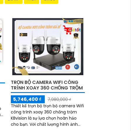
TRỌN BỘ CAMERA WIFI CÔNG
TRÌNH XOAY 360 CHỐNG TRỘM
5,746,400 ₫
7,980,000 ₫
Thiết kế trọn bộ trọn bộ camera Wifi
p
công trình xoay 360 chống trộm
an
KBvision là sự lựa chọn hoàn hảo
cho bạn. Với chất lượng hình ảnh
sắc nét cả ngày và đêm, sản phẩm