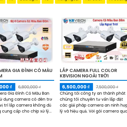
MERA GIA ĐÌNH CÓ MÀU
LẮP CAMERA FULL COLOR
M
KBVISION NGOÀI TRỜI
000 ₫
6,500,000 ₫
6,800,000 ₫
7,500,000 ₫
era Gia Đình Có Màu Ban
Chúng tôi công ty an thành phát
ử dụng camera có đèn trơ
chúng tôi chuyên tư vấn lắp đặt
 vị trí lắp camera không đủ
các giải pháp camera an ninh hợ
 cung cấp cho chip xử lý
lý và hiệu quả. Với gói camera qu
, bộ camera chất lượng
sát full color kbvision ngoài trời
khả năng giám sát