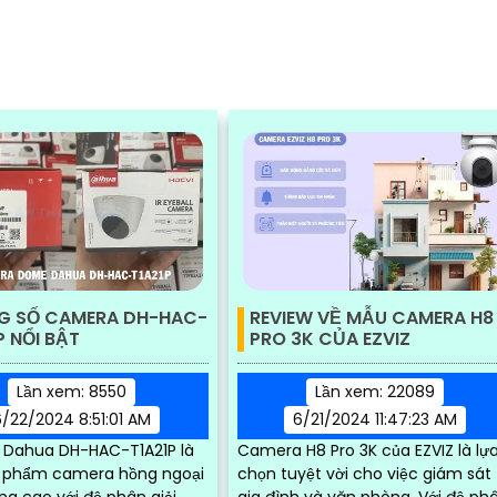
G SỐ CAMERA DH-HAC-
REVIEW VỀ MẪU CAMERA H8
P NỔI BẬT
PRO 3K CỦA EZVIZ
Lần xem: 8550
Lần xem: 22089
6/22/2024 8:51:01 AM
6/21/2024 11:47:23 AM
Dahua DH-HAC-T1A21P là
Camera H8 Pro 3K của EZVIZ là lự
 phẩm camera hồng ngoại
chọn tuyệt vời cho việc giám sát
ng cao với độ phân giải
gia đình và văn phòng. Với độ phân