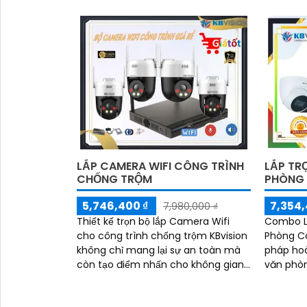
thu...
ban đêm
kbvision
'
LẮP CAMERA WIFI CÔNG TRÌNH
LẮP TR
CHỐNG TRỘM
PHÒNG 
5,746,400 ₫
7,354,
7,980,000 ₫
Thiết kế trọn bộ lắp Camera Wifi
Combo L
cho công trình chống trộm KBvision
Phòng Có
không chỉ mang lại sự an toàn mà
pháp hoà
còn tạo điểm nhấn cho không gian.
văn phòng
Với công nghệ tiên tiến, Camera
phẩm nà
Wifi KBvision được nâng cấp độ nét
thu tiếng