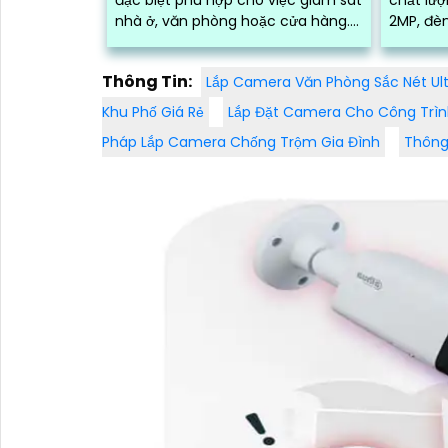
nhà ở, văn phòng hoặc cửa hàng.
2MP, đè
Với độ phân giải full HD 1080p, tích
khoảng 
hợp loa và mic, đèn hồng ngoại
trong điề
Thông Tin:
Lắp Camera Văn Phòng Sắc Nét Ul
thông minh cho ra hình ảnh chất
lượng ban đêm
Khu Phố Giá Rẻ
Lắp Đặt Camera Cho Công Trì
Pháp Lắp Camera Chống Trộm Gia Đình
Thông