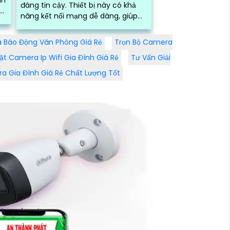
đáng tin cậy. Thiết bị này có khả
và
năng kết nối mạng dễ dàng, giúp
bạn quan sát từ xa mọi lúc, mọi nơi
 Báo Động Văn Phòng Giá Rẻ
Trọn Bộ Camera
ặt Camera Ip Wifi Gia Đình Giá Rẻ
Tư Vấn Giải
a Gia Đình Giá Rẻ Chất Lượng Tốt