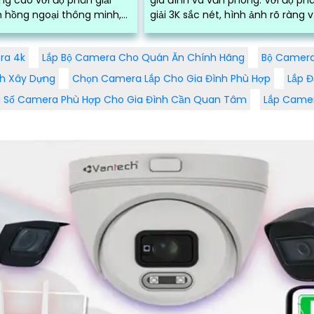
n hồng ngoại thông minh,
giải 3K sắc nét, hình ảnh rõ ràng 
cách quan sát lên đến 10m
chất lượng màu sắc tuyệt vời
u kiện ánh...
tra 4k
Lắp Bộ Camera Cho Quán Ăn Chính Hãng
Bộ Camera
nh Xây Dựng
Chọn Camera Lắp Cho Gia Đình Phù Hợp
Lắp Đ
 Số Camera Phù Hợp Cho Gia Đình Cần Quan Tâm
Lắp Camer