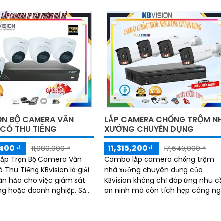
 có màu 20m thương hiệu
ỌN BỘ CAMERA VĂN
LẮP CAMERA CHỐNG TRỘM N
CÓ THU TIẾNG
XƯỞNG CHUYÊN DỤNG
400 ₫
11,315,200 ₫
11,080,000 ₫
17,640,000 ₫
ắp Trọn Bộ Camera Văn
Combo lắp camera chống trộm
 Thu Tiếng KBvision là giải
nhà xưởng chuyên dụng của
n hảo cho việc giám sát
KBvision không chỉ đáp ứng nhu c
 hoặc doanh nghiệp. Sản
an ninh mà còn tích hợp công n
y được tích hợp khả năng
AI tiên tiến. Với khả năng quản lý và
 cùng...
giám sát hiệu...