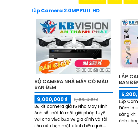
Lắp Camera 2.0MP FULL HD
LẮP CA
BỘ CAMERA NHÀ MÁY CÓ MÀU
BAN ĐÊ
BAN ĐÊM
5,200,
9,000,000 ₫
11,000,000 ₫
Lắp Cam
Bộ kit camera giá rẻ Nhà Máy Hính
Đêm là s
ảnh sắt nét là một giải pháp tuyệt
sáng khi
vời cho việc bảo vệ gia đình và tài
ánh sáng
sản của bạn một cách hiệu quả.
hình ảnh
r>Bộ kit này được tích hợp khả năng
hình ảnh FULL HD 