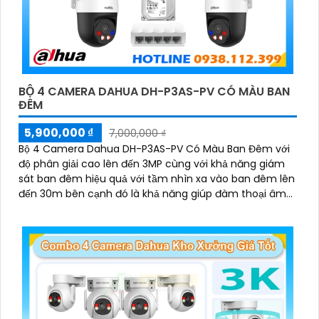
BỘ 4 CAMERA DAHUA DH-P3AS-PV CÓ MÀU BAN
ĐÊM
5,900,000 ₫
7,000,000 ₫
Bộ 4 Camera Dahua DH-P3AS-PV Có Màu Ban Đêm với
độ phân giải cao lên đến 3MP cùng với khả năng giám
sát ban đêm hiệu quả với tầm nhìn xa vào ban đêm lên
đến 30m bên cạnh đó là khả năng giúp đàm thoại âm
thanh 2 chiều và báo động răng de chủ động khi phát
hiện xâm nhập