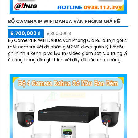
BỘ CAMERA IP WIFI DAHUA VĂN PHÒNG GIÁ RẺ
5,700,000 ₫
8,300,000 ₫
Bộ Camera IP WIFI DAHUA Văn Phòng Giá Rẻ là trọn gói 4
mắt camera với độ phân giải 3MP được quản lý bở đầu
ghi hình 4 kênh Ip và lưu trữ video giám sát tập trung về
ổ cứng trong đầu ghi hình với đầy đủ các chưc năng
'
như AI Phát hiện chuyển động, đàm thoại âm thanh 2
chiều và giám sát có màu vào ban đêm