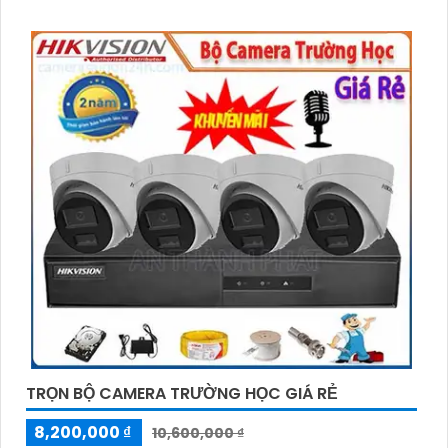
của phòng khám
TRỌN BỘ CAMERA TRƯỜNG HỌC GIÁ RẺ
8,200,000 ₫
10,600,000 ₫