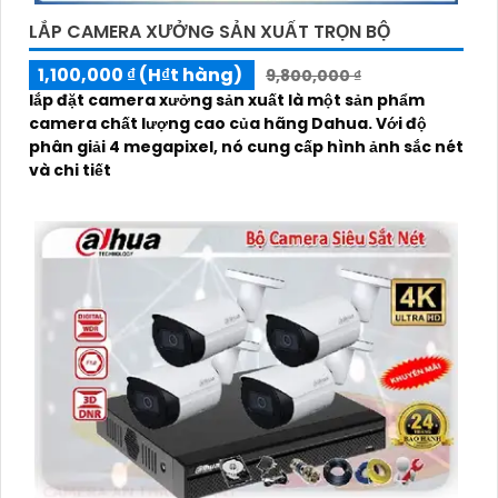
LẮP CAMERA XƯỞNG SẢN XUẤT TRỌN BỘ
1,100,000 ₫ (H₫t hàng)
9,800,000 ₫
lắp đặt camera xưởng sản xuất là một sản phẩm
camera chất lượng cao của hãng Dahua. Với độ
phân giải 4 megapixel, nó cung cấp hình ảnh sắc nét
và chi tiết