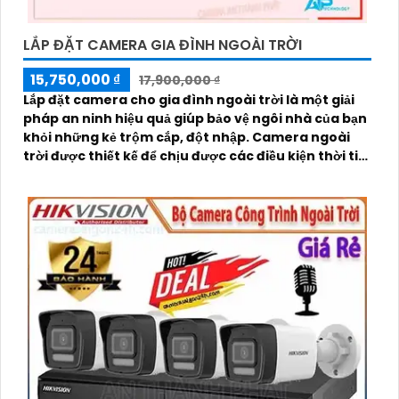
LẮP ĐẶT CAMERA GIA ĐÌNH NGOÀI TRỜI
15,750,000 ₫
17,900,000 ₫
Lắp đặt camera cho gia đình ngoài trời là một giải
pháp an ninh hiệu quả giúp bảo vệ ngôi nhà của bạn
khỏi những kẻ trộm cắp, đột nhập. Camera ngoài
trời được thiết kế để chịu được các điều kiện thời tiết
khắc nghiệt như nắng mưa, bụi bẩn