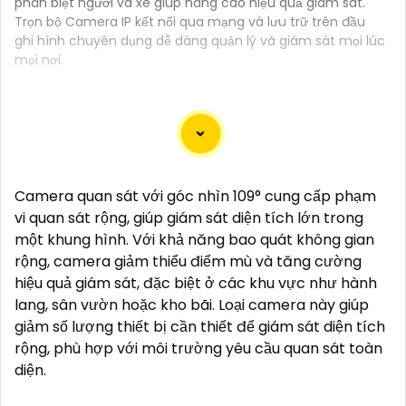
phân biệt người và xe giúp nâng cao hiệu quả giám sát.
Trọn bộ Camera IP kết nối qua mạng và lưu trữ trên đầu
ghi hình chuyên dụng dễ dàng quản lý và giám sát mọi lúc
mọi nơi.
Chắc chắn! Dưới đây là tư vấn cho việc lắp đặt
Camera IP Hình Sát Nét để
Hoàn toàn tin cậy
hình
Camera quan sát với góc nhìn 109° cung cấp phạm
ảnh sắt nét:
vi quan sát rộng, giúp giám sát diện tích lớn trong
↳
1:
**Chọn địa điểm lắp đặt phù hợp**: Xác định vị
một khung hình. Với khả năng bao quát không gian
trí cần giám sát và chọn địa điểm phù hợp, nơi
rộng, camera giảm thiểu điểm mù và tăng cường
không bị che khuất và có góc quan sát rộng.
hiệu quả giám sát, đặc biệt ở các khu vực như hành
2:
**Chọn camera chất lượng**: Chọn camera IP có
lang, sân vườn hoặc kho bãi. Loại camera này giúp
độ phân giải cao, ít nhất là 1080p để
Hoàn toàn tin
giảm số lượng thiết bị cần thiết để giám sát diện tích
cậy
hình ảnh sắt nét.
rộng, phù hợp với môi trường yêu cầu quan sát toàn
⚒
3:
**Kết nối mạng**: Đảm bảo có hệ thống mạng
diện.
ổn định và đủ băng thông để truyền tải hình ảnh mà
không gây giựt lag.