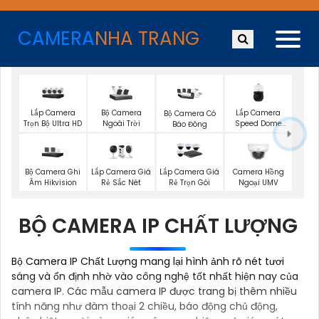
CAMERA
NHA TRANG
Lắp Camera
Bộ Camera
Lắp Camera
Bộ Camera Có
Trọn Bộ Ultra HD
Ngoài Trời
Speed Dome
Báo Đông
Wisenet
Bộ Camera Ghi
Lắp Camera Giá
Lắp Camera Giá
Camera Hồng
Âm Hikvision
Rẻ Sắc Nét
Rẻ Trọn Gói
Ngoại UMV
BỘ CAMERA IP CHẤT LƯỢNG
Bộ Camera IP Chất Lượng mang lại hình ảnh rõ nét tươi
sáng và ổn định nhờ vào công nghệ tốt nhất hiện nay của
camera IP. Các mẫu camera IP được trang bị thêm nhiều
tính năng như đàm thoại 2 chiều, báo động chủ động,