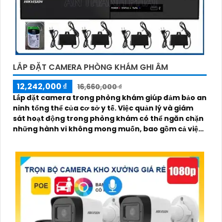
LẮP ĐẶT CAMERA PHÒNG KHÁM GHI ÂM
12,242,000 ₫
16,660,000 ₫
Lắp đặt camera trong phòng khám giúp đảm bảo an
ninh tổng thể của cơ sở y tế. Việc quản lý và giám
sát hoạt động trong phòng khám có thể ngăn chặn
những hành vi không mong muốn, bao gồm cả việc
trộm cắp, việc làm sai trái, hoặc việc xâm phạm an
ninh