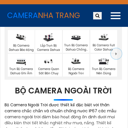
CAMERA
NHA TRANG
Trọn Bộ Camera
Bộ Camera Full
Bộ Camera
Lắp Trọn Bộ
Dahua Chống
Color Dahua
Dahua Báo Động
Camera Dahua
Trộm
Trọn Bộ Camera
Camera Quan
Bộ Camera
Trọn Bộ Camera
Dahua Ghi Âm
Sát Bán Chạy
Ngoài Trời
Nên Dùng
BỘ CAMERA NGOÀI TRỜI
Bộ Camera Ngoài Trời được thiết kế đặc biệt với thân
camera chắc chắn và chuẩn chống nước IP67 các mẫu
camera ngoài trời đảm bảo hoạt động ổn định dưới mọi
điều kiện thời tiết khắc nghiệt như mưa, nắng. Thiết kế