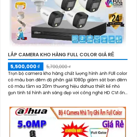
LẮP CAMERA KHO HÀNG FULL COLOR GIÁ RẺ
5,500,000 ₫
5,700,000 ₫
Trọn bộ camera kho hàng chất lượng hình ảnh FUll color
có màu ban đêm độ phân gảii 1080p giám sát ban đêm
có màu tầm xa 20m thương hiệu dahua thiết kế nhỏ
gọn tinh tế hình ảnh sáng đẹp với công nghệ HD CVI ổn
định