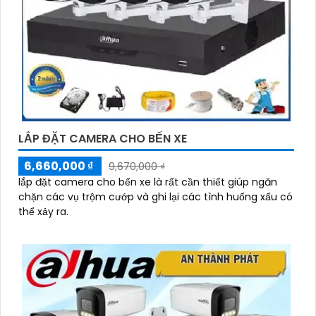
LẮP ĐẶT CAMERA CHO BẾN XE
6,660,000 ₫
9,670,000 ₫
lắp đặt camera cho bến xe là rất cần thiết giúp ngăn
chặn các vụ trộm cướp và ghi lại các tình huống xấu có
thể xảy ra.