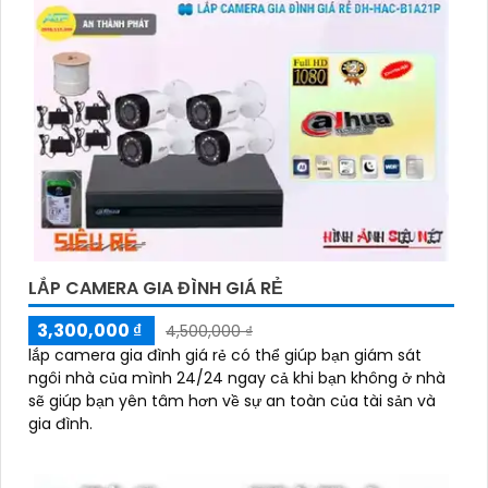
Analog 1.3MP, có khả năng quan sát trong điều kiện
thiếu sáng, chất lượng hình ảnh tốt, dễ sử dụng và
lắp đặt.
Nhớ kiểm tra các yêu cầu kỹ thuật và tính năng mà
bạn cần trước khi lựa chọn camera phù hợp với nhu
cầu sử dụng của mình nhé. Nếu cần thêm thông tin
chi tiết hoặc hỗ trợ về sản phẩm, bạn có thể truy
cập trang web của nhà sản xuất hoặc liên hệ với các
đơn vị phân phối để được tư vấn cụ thể hơn. Chúc
bạn tìm được sản phẩm ưng ý!
LẮP CAMERA GIA ĐÌNH GIÁ RẺ
3,300,000 ₫
4,500,000 ₫
lắp camera gia đình giá rẻ có thể giúp bạn giám sát
ngôi nhà của mình 24/24 ngay cả khi bạn không ở nhà
sẽ giúp bạn yên tâm hơn về sự an toàn của tài sản và
gia đình.