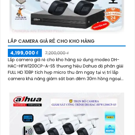
LẮP CAMERA GIÁ RẺ CHO KHO HÀNG
4,199,000 ₫
7,200,000 ₫
Lắp camera giá rẻ cho kho hàng sử dụng modeo DH-
HAC-HFW1200CP-A-S5 thương hiệu Dahua độ phân giải
FULL HD 108P tích hợp micro thu âm ngay tại vị trí lắp
camera khả năng giám sát ban đêm 30m hồng ngoại
thu được hình ảnh sáng đẹp chi tiết.