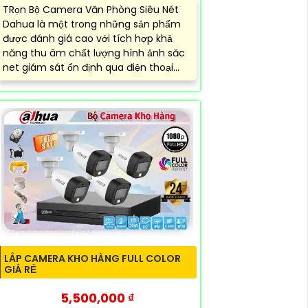
TRọn Bộ Camera Văn Phòng Siêu Nét
Dahua là một trong những sản phẩm
được đánh giá cao với tích hợp khả
năng thu âm chất lượng hình ảnh săc
net giám sát ổn định qua điện thoại...
LẮP CAMERA KHO HÀNG FULL COLOR
GIÁ RẺ
5,500,000 ₫