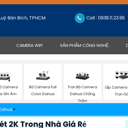
 Luỹ Bán Bích, TPHCM
Call : 0938.11.23.99
CAMERA WIFI
SẢN PHẨM CÔNG NGHỆ
Bộ Camera
Bộ Camera Full
Trọn Bộ Camera
Lắp Camera 
a Ghi Âm
Color Dahua
Dahua Chống
Trọn Gó
Trộm
 Dahua
t 2K Trong Nhà Giá Rẻ