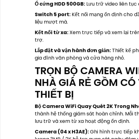
Ổ cứng HDD 500GB:
Lưu trữ video liên tục
Switch 5 port:
Kết nối mạng ổn định cho đầ
liệu mượt mà.
Kết nối từ xa:
Xem trực tiếp và xem lại trê
trợ.
Lắp đặt và vận hành đơn giản:
Thiết kế ph
gia đình văn phòng và cửa hàng nhỏ.
TRỌN BỘ CAMERA WI
NHÀ GIÁ RẺ GỒM CÓ
THIẾT BỊ
Bộ Camera WiFi Quay Quét 2K Trong Nh
thành hệ thống giám sát hoàn chỉnh. Mỗi thi
lưu trữ và xem từ xa hoạt động ổn định.
Camera (04 x H3AE):
Ghi hình trực tiếp k