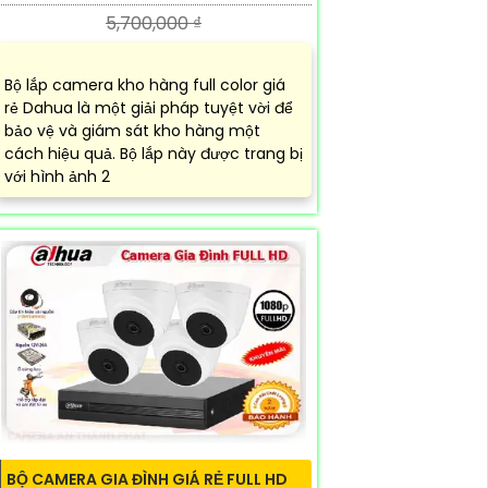
5,700,000 ₫
Bộ lắp camera kho hàng full color giá
rẻ Dahua là một giải pháp tuyệt vời để
bảo vệ và giám sát kho hàng một
cách hiệu quả. Bộ lắp này được trang bị
với hình ảnh 2
BỘ CAMERA GIA ĐÌNH GIÁ RẺ FULL HD