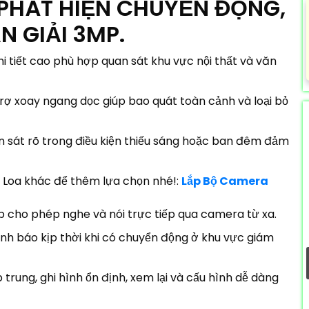
 PHÁT HIỆN CHUYỂN ĐỘNG,
N GIẢI 3MP.
hi tiết cao phù hợp quan sát khu vực nội thất và văn
ợ xoay ngang dọc giúp bao quát toàn cảnh và loại bỏ
 sát rõ trong điều kiện thiếu sáng hoặc ban đêm đảm
Loa khác để thêm lựa chọn nhé!:
Lắp Bộ Camera
p cho phép nghe và nói trực tiếp qua camera từ xa.
nh báo kịp thời khi có chuyển động ở khu vực giám
 trung, ghi hình ổn định, xem lại và cấu hình dễ dàng