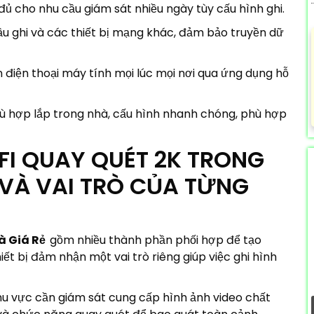
 đủ cho nhu cầu giám sát nhiều ngày tùy cấu hình ghi.
u ghi và các thiết bị mạng khác, đảm bảo truyền dữ
n điện thoại máy tính mọi lúc mọi nơi qua ứng dụng hỗ
ù hợp lắp trong nhà, cấu hình nhanh chóng, phù hợp
FI QUAY QUÉT 2K TRONG
 VÀ VAI TRÒ CỦA TỪNG
à Giá Rẻ
gồm nhiều thành phần phối hợp để tạo
ết bị đảm nhận một vai trò riêng giúp việc ghi hình
hu vực cần giám sát cung cấp hình ảnh video chất