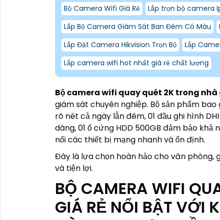
Bộ Camera Wifi Giá Rẻ
Lắp trọn bộ camera Ip
Lắp Bộ Camera Giám Sát Ban Đêm Có Màu
Lắp Đặt Camera Hikvision Trọn Bộ
Lắp Camer
Lắp camera wifi hot nhất giá rẻ chất lượng
Bộ camera wifi quay quét 2K trong nhà 
giám sát chuyên nghiệp. Bộ sản phẩm bao
rõ nét cả ngày lẫn đêm, 01 đầu ghi hình DH
dàng, 01 ổ cứng HDD 500GB đảm bảo khả năn
nối các thiết bị mạng nhanh và ổn định.
Đây là lựa chọn hoàn hảo cho văn phòng, g
và tiện lợi.
BỘ CAMERA WIFI QU
GIÁ RẺ NỔI BẬT VỚI