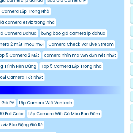
giá camera ip dahua
Báo Giá Camera IP
5 Camera Lắp Trong Nhà
iá camera ezviz trong nhà
iá Camera Dahua
bảng báo giá camera ip dahua
mera 2 mắt imou mới
Camera Check Var Live Stream
op 5 Camera 2 Mắt
camera nhìn mã vận đơn nét nhất
g Trình Nên Dùng
Top 5 Camera Lắp Trong Nhà
Loại Camera Tốt Nhất
 Giá Rẻ
Lắp Camera Wifi Vantech
0 Full Color
Lắp Camera Wifi Có Màu Ban Đêm
zviz Báo Động Giá Rẻ