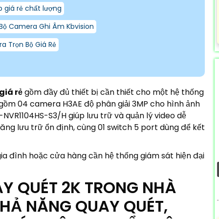
 giá rẻ chất lượng
Bộ Camera Ghi Âm Kbvision
a Trọn Bộ Giá Rẻ
giá rẻ
gồm đầy đủ thiết bị cần thiết cho một hệ thống
 gồm 04 camera H3AE độ phân giải 3MP cho hình ảnh
I-NVR1104HS-S3/H giúp lưu trữ và quản lý video dễ
g lưu trữ ổn định, cùng 01 switch 5 port dùng để kết
ia đình hoặc cửa hàng cần hệ thống giám sát hiện đại
AY QUÉT 2K TRONG NHÀ
 KHẢ NĂNG QUAY QUÉT,