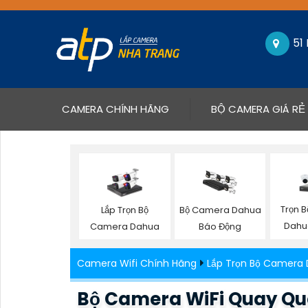
51
(CURRENT)
CAMERA CHÍNH HÃNG
BỘ CAMERA GIÁ RẺ
Trọn 
Lắp Trọn Bộ
Bộ Camera Dahua
Dahu
Camera Dahua
Báo Động
Camera Wifi Chính Hãng
Lắp Trọn Bộ Camera
Bộ Camera WiFi Quay Qué