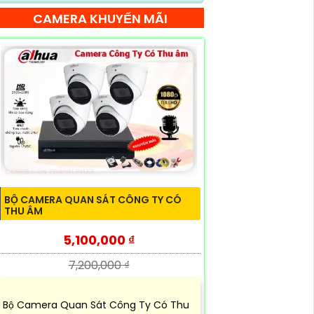
CAMERA KHUYẾN MÃI
BỘ CAMERA QUAN SÁT CÔNG TY CÓ
THU ÂM
5,100,000 ₫
7,200,000 ₫
Bộ Camera Quan Sát Công Ty Có Thu