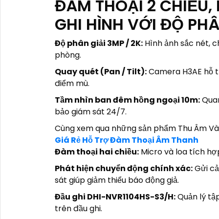
ĐÀM THOẠI 2 CHIỀU,
GHI HÌNH VỚI ĐỘ PHÂ
Độ phân giải 3MP / 2K:
Hình ảnh sắc nét, c
phòng.
Quay quét (Pan / Tilt):
Camera H3AE hỗ tr
điểm mù.
Tầm nhìn ban đêm hồng ngoại 10m:
Quan
bảo giám sát 24/7.
Cùng xem qua những sản phẩm Thu Âm Và 
Giá Rẻ Hỗ Trợ Đàm Thoại Âm Thanh
Đàm thoại hai chiều:
Micro và loa tích hợ
Phát hiện chuyển động chính xác:
Gửi cả
sát giúp giảm thiểu báo động giả.
Đầu ghi DHI-NVR1104HS-S3/H:
Quản lý tập
trên đầu ghi.