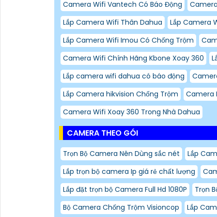
Camera Wifi Vantech Có Báo Động
Camera 
Lắp Camera Wifi Thân Dahua
Lắp Camera W
Lắp Camera Wifi Imou Có Chống Trộm
Cam
Camera Wifi Chính Hãng Kbone Xoay 360
L
Lắp camera wifi dahua có báo động
Camera
Lắp Camera hikvision Chống Trộm
Camera 
Camera Wifi Xoay 360 Trong Nhà Dahua
CAMERA THEO GÓI
Trọn Bộ Camera Nên Dùng sắc nét
Lắp Came
Lắp trọn bộ camera Ip giá rẻ chất lượng
Cam
Lắp đặt trọn bộ Camera Full Hd 1080P
Trọn B
Bộ Camera Chống Trộm Visioncop
Lắp Came