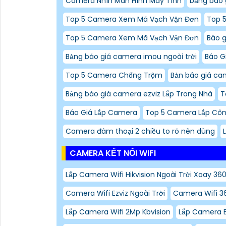
Camera Nhìn Màn Hình Máy Tính
bảng báo 
Top 5 Camera Xem Mã Vạch Vận Đơn
Top 
Top 5 Camera Xem Mã Vạch Vận Đơn
Báo g
Bảng báo giá camera imou ngoài trời
Báo G
Top 5 Camera Chống Trộm
Bản báo giá ca
Bảng báo giá camera ezviz Lắp Trong Nhà
T
Báo Giá Lắp Camera
Top 5 Camera Lắp Côn
Camera đàm thoại 2 chiều to rõ nên dùng
CAMERA KẾT NỐI WIFI
Lắp Camera Wifi Hikvision Ngoài Trời Xoay 360
Camera Wifi Ezviz Ngoài Trời
Camera Wifi 36
Lắp Camera Wifi 2Mp Kbvision
Lắp Camera E