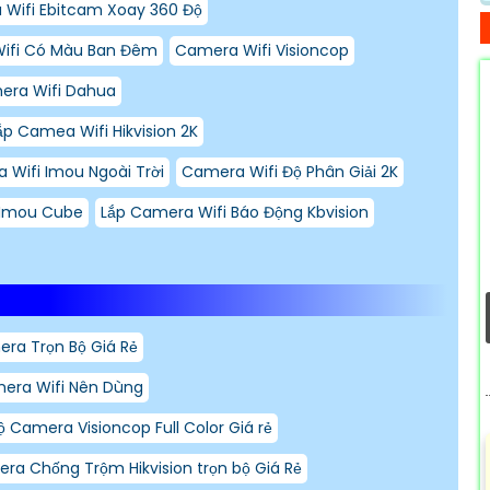
Wifi Ebitcam Xoay 360 Độ
ifi Có Màu Ban Đêm
Camera Wifi Visioncop
era Wifi Dahua
ắp Camea Wifi Hikvision 2K
 Wifi Imou Ngoài Trời
Camera Wifi Độ Phân Giải 2K
Imou Cube
Lắp Camera Wifi Báo Động Kbvision
ra Trọn Bộ Giá Rẻ
era Wifi Nên Dùng
ộ Camera Visioncop Full Color Giá rẻ
ra Chống Trộm Hikvision trọn bộ Giá Rẻ