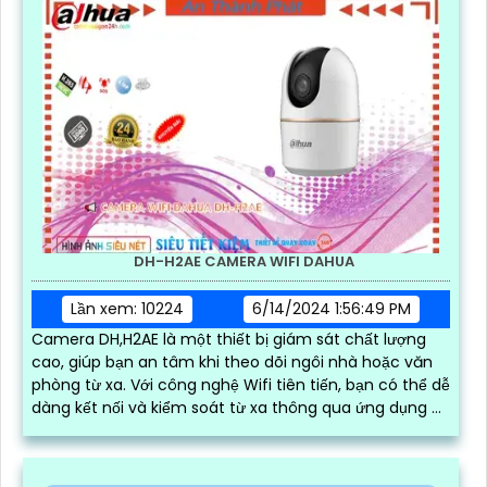
DH-H2AE CAMERA WIFI DAHUA
Lần xem: 10224
6/14/2024 1:56:49 PM
Camera DH,H2AE là một thiết bị giám sát chất lượng
cao, giúp bạn an tâm khi theo dõi ngôi nhà hoặc văn
phòng từ xa. Với công nghệ Wifi tiên tiến, bạn có thể dễ
dàng kết nối và kiểm soát từ xa thông qua ứng dụng di
động chỉ bằng vài thao tác đơn giản