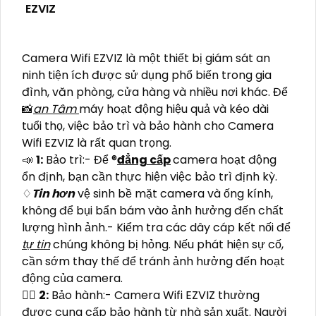
EZVIZ
Camera Wifi EZVIZ là một thiết bị giám sát an
ninh tiện ích được sử dụng phổ biến trong gia
đình, văn phòng, cửa hàng và nhiều nơi khác. Để
📸
an Tâm
máy hoạt động hiệu quả và kéo dài
tuổi thọ, việc bảo trì và bảo hành cho Camera
Wifi EZVIZ là rất quan trọng.
📣
1:
Bảo trì:- Để ®️
đẳng cấp
camera hoạt động
ổn định, bạn cần thực hiện việc bảo trì định kỳ.
♢
Tin hơn
vệ sinh bề mặt camera và ống kính,
không để bụi bẩn bám vào ảnh hưởng đến chất
lượng hình ảnh.- Kiểm tra các dây cáp kết nối để
tự tin
chúng không bị hỏng. Nếu phát hiện sự cố,
cần sớm thay thế để tránh ảnh hưởng đến hoạt
động của camera.
🙆‍♀️
2:
Bảo hành:- Camera Wifi EZVIZ thường
được cung cấp bảo hành từ nhà sản xuất. Người