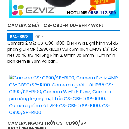
CAMERA 2 MẮT CS-C90-R100-8H44WKFL
5%-35%
00 ₫
Camera 2 Mắt CS-C90-R100-8H44WKFL ghi hình với độ
phân giải 4MP (2880x1620) với cảm biến CMOS 1/3" sắc
nét và hỗ trợ hai ống kính 2. 8mm và 6mm. Tầm nhìn
ban đêm IR 30m và ban...
CAMERA NGOÀI TRỜI CS-CB90/SP-
R100(4MP+4MP)