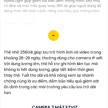
Hybrid Light giúp giám sát ban đêm thông minh. Một mắt
cố định và một mắt quay xoay 360 độ giúp người dùng dễ
dàng theo dõi toàn cảnh, nâng cao hiệu quả chống trộm.
"Bạn đang tìm kiếm một giải pháp an ninh hiệu quả
và tiết kiệm? Hãy khám phá Camera Wifi Ezviz -
dòng sản phẩm chính hãng với mức giá rất hấp dẫn.
Thẻ nhớ 256GB giúp lưu trữ hình ảnh và video trong
Với thiết kế hiện đại, dễ dàng lắp đặt và kết nối thông
khoảng 28-29 ngày, thường dùng cho camera IP wifi.
minh qua Wifi, Camera Wifi Ezviz sẽ giúp bạn giám
Với dung lượng lớn, thẻ hỗ trợ ghi hình liên tục mà
sát ngôi nhà hoặc văn phòng mọi lúc mọi nơi chỉ
không lo hết dung lượng, giúp tiết kiệm thời gian
bằng một chiếc điện thoại thông minh.
thay thẻ. Tuổi thọ dài và khả năng xem lại nhanh
Không chỉ vậy, sản phẩm cũng mang lại chất lượng
chóng cũng là ưu điểm, đảm bảo hiệu quả giám sát
hình ảnh sắc nét và độ phân giải cao, cho phép bạn
ổn định trong các môi trường yêu cầu lưu trữ dài
theo dõi mọi hoạt động một cách dễ dàng. Đừng bỏ
hạn.
lỡ cơ hội sở hữu Camera Wifi Ezviz giá rẻ chính hãng
để bảo vệ tài sản và gia đình của bạn ngay hôm
nay!"
CAMERA 2 MẮT EZVIZ