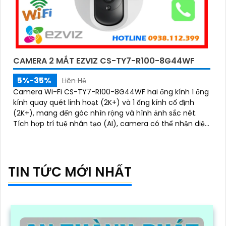
CAMERA 2 MẮT EZVIZ CS-TY7-R100-8G44WF
5%-35%
Liên Hệ
Camera Wi-Fi CS-TY7-R100-8G44WF hai ống kính 1 ống
kính quay quét linh hoạt (2K+) và 1 ống kính cố định
(2K+), mang đến góc nhìn rộng và hình ảnh sắc nét.
Tích hợp trí tuệ nhân tạo (AI), camera có thể nhận diện
chính xác hình dạng con người
TIN TỨC MỚI NHẤT