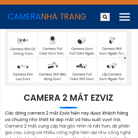
CAMERA
NHA TRANG
Camera Full
Camera Ezviz
Camera Wifi
Camera Wifi Có
Color Ezviz Trong
Full Color Ngoài
Ezviz Ngoài Trời
Chống Trộm
Nhà
Trời
Ezviz
Lắp Camera
Camera Kim
Camera 360 Báo
Camera Full
Ezviz Ngoài Trời
Loại Ezviz
Động Ezviz
Color 360 Ezviz
CAMERA 2 MẮT EZVIZ
Các dòng camera 2 mắt Ezviz hiện nay được khách hàng
ưa chuộng nhờ thiết kế đẹp mắt và hiệu suất vượt trội.
Camera 2 mắt cung cấp hai góc nhìn rõ nét hơn, độ phân
giải cao, cùng với nhiều công nghệ hiện đại như công nghệ