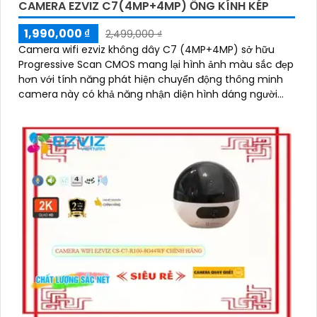
CAMERA EZVIZ C7(4MP+4MP) ỐNG KÍNH KÉP
1,990,000 ₫
2,499,000 ₫
Camera wifi ezviz không dây C7 (4MP+4MP) sở hữu
Progressive Scan CMOS mang lại hình ảnh màu sắc đẹp
hơn với tính năng phát hiện chuyển động thông minh
camera này có khả năng nhận diện hình dáng người
vào ban đêm với hồng ngoại 10m sự tích hợp của micro
và loa màu sắc sáng đẹp 8.0 MP giúp phân biệt người
một cách chính xác công nghệ xử lý hình ảnh thiếu
sáng cùng hồng ngoại Smart IR ban đêm mang lại chất
lượng ảnh rõ nét và sắc sảo