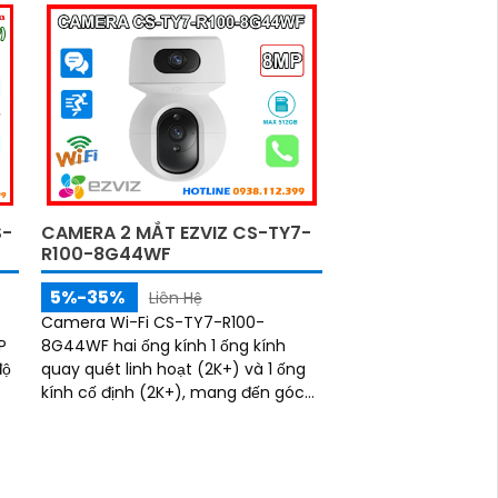
S-
CAMERA 2 MẮT EZVIZ CS-TY7-
R100-8G44WF
5%-35%
Liên Hệ
Camera Wi-Fi CS-TY7-R100-
P
8G44WF hai ống kính 1 ống kính
độ
quay quét linh hoạt (2K+) và 1 ống
kính cố định (2K+), mang đến góc
nhìn rộng và hình ảnh sắc nét. Tích
hợp trí tuệ nhân tạo (AI), camera
có thể nhận diện chính xác hình
dạng con người