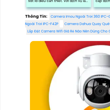
sát là điều cần thiết. Với dịch vụ lắp
cấp dịch
camera xưởng may giá rẻ của
giá cả phải chă
chúng tôi,...
viên chu
Thông Tin:
Camera Imou Ngoài Trời 360 IPC
Ngoài Trời IPC-F42P
Camera Dahua Quay Qué
Lắp Đặt Camera Wifi Giá Rẻ Nào Nên Dùng Cho 