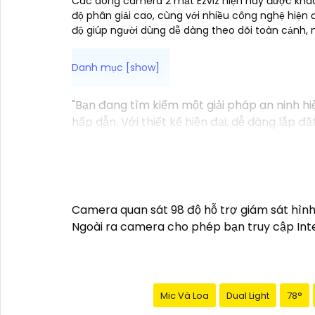
Các dòng camera 2 mắt Ezviz hiện nay được khách
độ phân giải cao, cùng với nhiều công nghệ hiện
độ giúp người dùng dễ dàng theo dõi toàn cảnh, 
"Bạn đang tìm kiếm một giải pháp an ninh h
hấp dẫn. Với thiết kế hiện đại, dễ dàng lắp 
lúc mọi nơi chỉ bằng một chiếc điện thoại th
Không chỉ vậy, sản phẩm cũng mang lại chất
Đừng bỏ lỡ cơ hội sở hữu Camera Wifi Ezviz 
Hy vọng đoạn văn trên sẽ giúp bạn trong việc
Camera quan sát 98 độ hỗ trợ giám sát hình
Ngoài ra camera cho phép bạn truy cập Inte
Mic Và Loa
Dual Light
78°