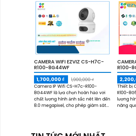
ngoại 10m sự tích hợp của micro và
loa màu sắc sáng đẹp 8.0 MP giúp
phân biệt người một cách chính
'
xác công nghệ xử lý hình ảnh thiếu
sáng cùng hồng ngoại Smart IR ban
đêm mang lại chất lượng ảnh rõ nét
và sắc sảo
CAMERA WIFI EZVIZ CS-H7C-
CAMERA
R100-8G44WF
R100-8
1,700,000 ₫
2,200,
1,900,000 ₫
Camera IP Wifi CS-H7c-R100-
Thiết bị
8G44WF là lựa chọn hoàn hảo với
R100-8G
chất lượng hình ảnh sắc nét lên đến
lượng hì
8.0 megapixel, cho phép giám sát
năng qua
từng chi tiết nhỏ một cách chi tiết
tới 30m, 
dụng côn
hưởng đế