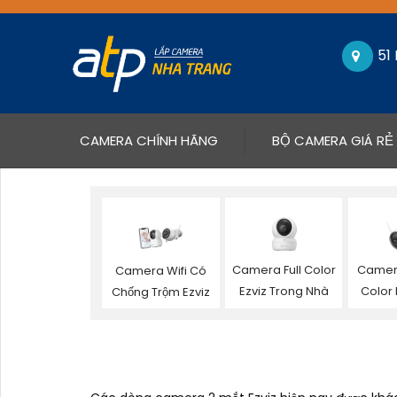
51
(CURRENT)
CAMERA CHÍNH HÃNG
BỘ CAMERA GIÁ RẺ
Camera Full Color
Camera
Camera Wifi Có
Ezviz Trong Nhà
Color 
Chống Trộm Ezviz