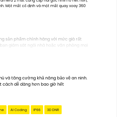
Camera 2 mắt cung cấp hai góc nhìn rõ nét hơn,
inh. Một mắt cố định và một mắt quay xoay 360
òng sản phẩm chính hãng với mức giá rất
iúp bạn giám sát ngôi nhà hoặc văn phòng mọi
ạn theo dõi mọi hoạt động một cách dễ dàng.
gay hôm nay!"
 mù và tăng cường khả năng bảo vệ an ninh.
ột cách dễ dàng hơn bao giờ hết
me
AI Coding
IP66
3D DNR