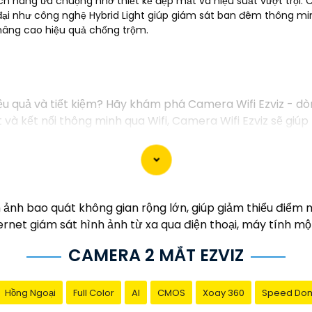
 hàng ưa chuộng nhờ thiết kế đẹp mắt và hiệu suất vượt trội. 
 đại như công nghệ Hybrid Light giúp giám sát ban đêm thông m
nâng cao hiệu quả chống trộm.
iệu quả và tiết kiệm? Hãy khám phá Camera Wifi Ezviz - d
đặt và kết nối thông minh qua Wifi, Camera Wifi Ezviz sẽ g
ông minh.
 lượng hình ảnh sắc nét và độ phân giải cao, cho phép b
giá rẻ chính hãng để bảo vệ tài sản và gia đình của bạn n
 giới thiệu sản phẩm Camera Wifi Ezviz.
 ảnh bao quát không gian rộng lớn, giúp giảm thiểu điểm
rnet giám sát hình ảnh từ xa qua điện thoại, máy tính m
CAMERA 2 MẮT EZVIZ
Hồng Ngoại
Full Color
AI
CMOS
Xoay 360
Speed Do