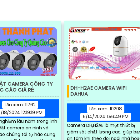
ĐẶT CAMERA CÔNG TY
DH-H2AE CAMERA WIFI
G CÁO GIÁ RẺ
DAHUA
Lần xem: 11762
Lần xem: 10208
/18/2024 12:19:19 PM
6/14/2024 1:56:49 PM
 nghiệm lâu năm trong lĩnh
Camera DH,H2AE là một thiết bị
đặt camera an ninh và
giám sát chất lượng cao, giúp bạ
áo chúng tôi tự hào cung
an tâm khi theo dõi ngôi nhà hoặ