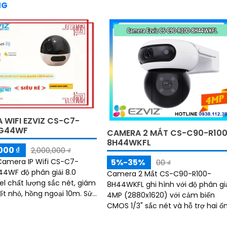
NG
 WIFI EZVIZ CS-C7-
8G44WF
CAMERA 2 MẮT CS-C90-R10
8H44WKFL
000 ₫
2,000,000 ₫
5%-35%
 Camera IP Wifi CS-C7-
00 ₫
4WF độ phân giải 8.0
Camera 2 Mắt CS-C90-R100-
l chất lượng sắc nét, giám
8H44WKFL ghi hình với độ phân gi
iết nhỏ, hồng ngoại 10m. Sử
4MP (2880x1620) với cảm biến
g nghệ IP Wifi, không giảm
CMOS 1/3" sắc nét và hỗ trợ hai ố
,...
kính 2. 8mm và 6mm. Tầm nhìn
ban đêm IR 30m và ban...