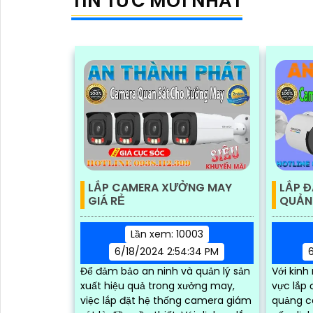
TIN TỨC MỚI NHẤT
LẮP CAMERA XƯỞNG MAY
LẮP 
GIÁ RẺ
QUẢN
Lần xem: 10003
6/18/2024 2:54:34 PM
6
Để đảm bảo an ninh và quản lý sản
Với kinh
xuất hiệu quả trong xưởng may,
vực lắp 
việc lắp đặt hệ thống camera giám
quảng c