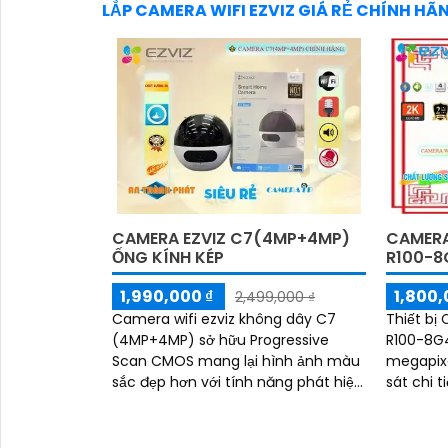
LẮP CAMERA WIFI EZVIZ GIÁ RẺ CHÍNH HÃ
CAMERA EZVIZ C7(4MP+4MP)
CAMERA
ỐNG KÍNH KÉP
R100-
1,990,000 ₫
1,800,
2,499,000 ₫
Camera wifi ezviz không dây C7
Thiết bị
(4MP+4MP) sở hữu Progressive
R100-8G4
Scan CMOS mang lại hình ảnh màu
megapixe
sắc đẹp hơn với tính năng phát hiện
sát chi t
chuyển động thông minh camera
dụng côn
này có khả năng nhận diện hình
chất lượng
dáng người vào ban đêm với hồng