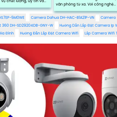
 vụ chất lượng, uy tín và
văn phòng từ xa. Với công nghệ
ng. Đội ngũ kỹ thuật
Wifi tiên tiến, bạn có thể dễ dàng
yên...
kết nối và kiểm soát từ xa thông
-GS7EP-5M0WE
Camera Dahua DH-HAC-B1A21P-VN
Camera 
qua ứng dụng di động chỉ bằng và
t 360 DH-SD29204DB-GNY-W
Hướng Dẫn Lắp Đặt Camera Ip W
thao tác đơn giản
Gia Đình
Hướng Đẫn Lắp Đặt Camera Wifi
Lắp Camera Wifi 