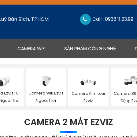
 Luỹ Bán Bích, TPHCM
Call : 0938.11.23.99
CAMERA WIFI
SẢN PHẨM CÔNG NGHỆ
 Ezviz Full
Camera Wifi Ezviz
Camera Kim Loại
Camera 36
Ngoài Trời
Ngoài Trời
Ezviz
Động Ezv
CAMERA 2 MẮT EZVIZ