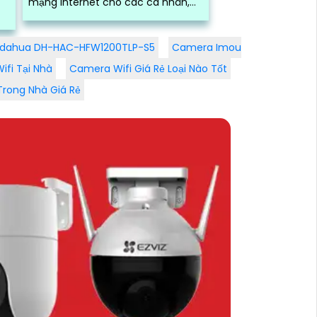
mạng internet cho các cá nhân,
doanh nghiệp, tổ chức tại quận
Tân Phú, thành...
dahua DH-HAC-HFW1200TLP-S5
Camera Imou
i
ifi Tại Nhà
Camera Wifi Giá Rẻ Loại Nào Tốt
Trong Nhà Giá Rẻ