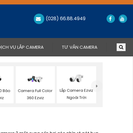
(028) 66.88.4949
DỊCH VỤ LẮP CAMERA
TƯ VẤN CAMERA
Lắp Camera Ezviz
0 Báo
Camera Full Color
Ngoài Trời
iz
360 Ezviz