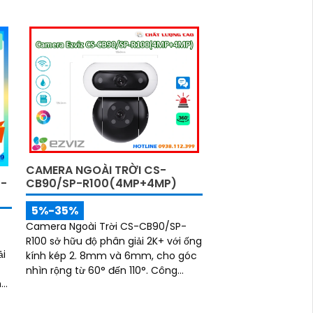
CAMERA NGOÀI TRỜI CS-
0-
CB90/SP-R100(4MP+4MP)
5%-35%
Camera Ngoài Trời CS-CB90/SP-
R100 sở hữu độ phân giải 2K+ với ống
ải
kính kép 2. 8mm và 6mm, cho góc
nhìn rộng từ 60° đến 110°. Công
ng
nghệ chống ngược sáng DNR 3D
cùng khả năng nén H