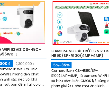
 WIFI EZVIZ CS-H9C-
CAMERA NGOÀI TRỜI EZVIZ C
G55WKFL
HB90/SP-R100(4MP+4MP)
000 ₫
2,300,000 ₫
5%-35%
 Camera IP Wifi CS-H9c-
Camera Ezviz CS-HB90/SP-
55WKFL mang đến chất
R100(4MP+4MP) là camera Wi-Fi I
nh ảnh sắc nét, với khả
sở hữu cảm biến CMOS 1/3 cùng 
n sát ban đêm full color
phân giải 2K+ cho một ống kính,
giống như ban ngày. Sử
mang đến hình ảnh sắc nét. Thiết
g nghệ IP Wifi, không ảnh
kế ống kính kép 2
n chất lượng hình ảnh