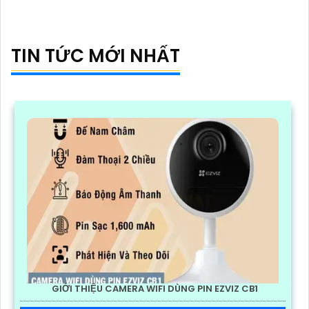
nghệ hồng ngoại 30m IP Wifi
TIN TỨC MỚI NHẤT
GIỚI THIỆU CAMERA WIFI DÙNG PIN EZVIZ CB1