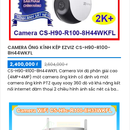
CAMERA ỐNG KÍNH KÉP EZVIZ CS-H90-R100-
8H44WKFL
2,400,000 ₫
2,604,000 ₫
CS-H90-R100-8H44WKFL Camera Với độ phân giải cao
(4MP+4MP) một camera ống kính cố định và một
camera ống kính PTZ quay xoay 360 độ và khả năng kết
nối internet đàm thoại 2 chiều hình ảnh sắc nét cả ban
đêm lẫn ban ngày dễ dàng lắp đặt và sử dụng cho gia
đình và văn phòng Camera an ninh không dây CS-
H90-R100-8H44WKFL mang đến sự an toàn và tiện lợi.