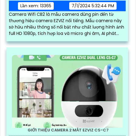
Lần xem: 13365
7/1/2024 5:32:44 PM
Camera Wifi CB2 là mẫu camera dùng pin đến từ
thương hiệu camera EZVIZ nổi tiếng. Mẫu camera này
sở hữu nhiều thông số nổi bật như chất lượng hình ảnh
full HD 1080p, tích hợp loa và micro ghi âm, AI phát
hiện người và báo động chuyển động chuẩn
GIỚI THIỆU CAMERA 2 MẮT EZVIZ CS-C7