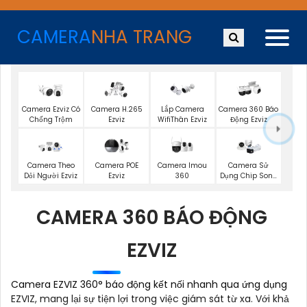
CAMERA
NHA TRANG
Camera Ezviz Có
Camera H.265
Lắp Camera
Camera 360 Báo
Chống Trộm
Ezviz
WifiThân Ezviz
Động Ezviz
Camera Imou
Camera Theo
Camera POE
Camera Sử
360
Dỏi Người Ezviz
Ezviz
Dụng Chip Sony
Dahua
CAMERA 360 BÁO ĐỘNG
EZVIZ
Camera EZVIZ 360° báo động kết nối nhanh qua ứng dụng
EZVIZ, mang lại sự tiện lợi trong việc giám sát từ xa. Với khả