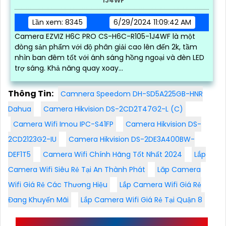
1J4WF
Lần xem: 8345
6/29/2024 11:09:42 AM
Camera EZVIZ H6C PRO CS-H6C-R105-1J4WF là một
đòng sản phẩm với độ phân giải cao lên đến 2k, tầm
nhìn ban đêm tốt với ánh sáng hồng ngoại và đèn LED
trợ sáng. Khả năng quay xoay...
Thông Tin:
Camnera Speedom DH-SD5A225GB-HNR
Dahua
Camera Hikvision DS-2CD2T47G2-L (C)
Camera Wifi Imou IPC-S41FP
Camera Hikvision DS-
2CD2123G2-IU
Camera Hikvision DS-2DE3A400BW-
DEF1T5
Camera Wifi Chính Hãng Tốt Nhất 2024
Lắp
Camera Wifi Siêu Rẻ Tại An Thành Phát
Lăp Camera
Wifi Giá Rẻ Các Thương Hiệu
Lắp Camera Wifi Giá Rẻ
Đang Khuyến Mãi
Lắp Camera Wifi Giá Rẻ Tại Quận 8
ƯU ĐIỂM CỦA CAMERA IP DỰA TRÊN CÔNG