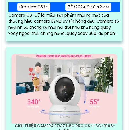
Lần xem: 11534
7/1/2024 9:48:42 AM
Camera CS-C7 là mẫu sản phẩm mới ra mắt của
thương hiệu camera EZVIZ uy tín hàng đầu. Camera sở
hữu nhiều thông số mới nổi trội như khả năng quay
xoay ngoài trời, chống nước, quay xoay 360, độ phân
giải sắc nét lên đến 2k với ống kính kép
GIỚI THIỆU CAMERA EZVIZ H6C PRO CS-H6C-R105-