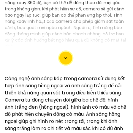
năng xoay 360 độ, bạn có thể dễ dàng theo dõi mọi góc
trong không gian. Khi phát hiện sự cố, camera sẽ gửi cảnh
báo ngay lập tức, giúp bạn có thể phản ứng kịp thời. Tính
năng xoay linh hoạt của camera cho phép giám sát toàn
cảnh, bao quát mọi ngóc ngách. Ngoài ra, tính năng báo
động thông minh giúp cảnh báo nhanh chóng, hỗ trợ bạn
xử lý các tình huống bất ngờ hiệu quả dù không có mặt tại
nhà.
Camera IP Công Nghệ AI là lựa chọn tối ưu cho hệ
Công nghệ ánh sáng kép trong camera sử dụng kết
thống giám sát an ninh, với khả năng nhận diện
hợp ánh sáng hồng ngoại và ánh sáng trắng để cải
thông minh và tự động phân tích hình ảnh. Nhờ vào
thiện khả năng quan sát trong điều kiện thiếu sáng.
trí tuệ nhân tạo, camera có thể phát hiện đối tượng,
Camera tự động chuyển đổi giữa ba chế độ: hình
nhận diện khuôn mặt, và theo dõi chuyển động với
ảnh trắng đen (hồng ngoại), hình ảnh có màu và chế
độ chính xác cao. Hệ thống giám sát không chỉ giúp
độ phát hiện chuyển động có màu. Ánh sáng hồng
tối ưu hóa quá trình theo dõi mà còn tăng cường
ngoại giúp ghi hình rõ nét trong tối, trong khi ánh
hiệu quả bảo vệ an ninh, đáp ứng yêu cầu khắt khe
sáng trắng làm rõ chi tiết và màu sắc khi có đủ ánh