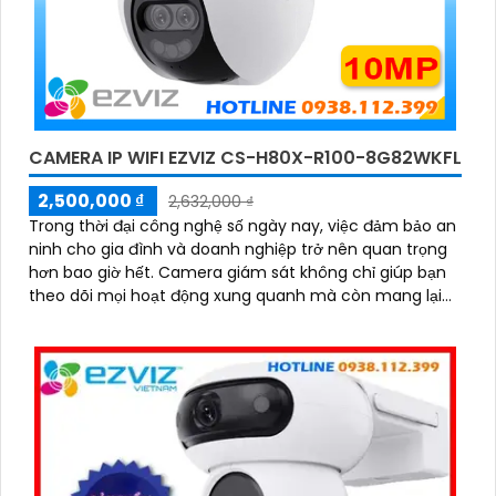
CAMERA IP WIFI EZVIZ CS-H80X-R100-8G82WKFL
2,500,000 ₫
2,632,000 ₫
Trong thời đại công nghệ số ngày nay, việc đảm bảo an
ninh cho gia đình và doanh nghiệp trở nên quan trọng
hơn bao giờ hết. Camera giám sát không chỉ giúp bạn
theo dõi mọi hoạt động xung quanh mà còn mang lại
sự an tâm cho bạn và những người thân yêu