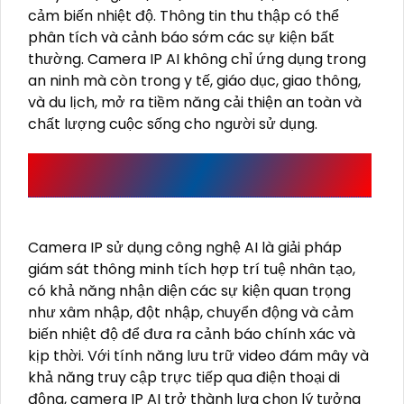
cảm biến nhiệt độ. Thông tin thu thập có thể
phân tích và cảnh báo sớm các sự kiện bất
thường. Camera IP AI không chỉ ứng dụng trong
an ninh mà còn trong y tế, giáo dục, giao thông,
và du lịch, mở ra tiềm năng cải thiện an toàn và
chất lượng cuộc sống cho người sử dụng.
CAMERA IP CÔNG NGHỆ AI PHÙ HỢP LẮP ĐẶT
Ở ĐÂU
Camera IP sử dụng công nghệ AI là giải pháp
giám sát thông minh tích hợp trí tuệ nhân tạo,
có khả năng nhận diện các sự kiện quan trọng
như xâm nhập, đột nhập, chuyển động và cảm
biến nhiệt độ để đưa ra cảnh báo chính xác và
kịp thời. Với tính năng lưu trữ video đám mây và
khả năng truy cập trực tiếp qua điện thoại di
động, camera IP AI trở thành lựa chọn lý tưởng