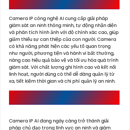
NGHỆ AI
Camera IP công nghệ AI cung cấp giải pháp
giám sát an ninh thông minh, tự động nhận diện
và phân tích hình ảnh với độ chính xác cao, giúp
giảm thiểu sự can thiệp của con người. Camera
có khả năng phát hiện các yếu tố quan trọng
như người, phương tiện và hành vi bất thường,
nâng cao hiệu quả bảo vệ và tối ưu hóa quá trình
giám sát. Với chất lượng ghi hình cao và kết nối
linh hoạt, người dùng có thể dễ dàng quản lý từ
xa, tiết kiệm thời gian và chi phí quản lý an ninh.
ỨNG DỤNG CỦA CAMERA IP AI TRONG AN NINH
VÀ GIÁM SÁT
Camera IP AI đang ngày càng trở thành giải
pháp chủ đạo trong lĩnh vực an ninh và giám