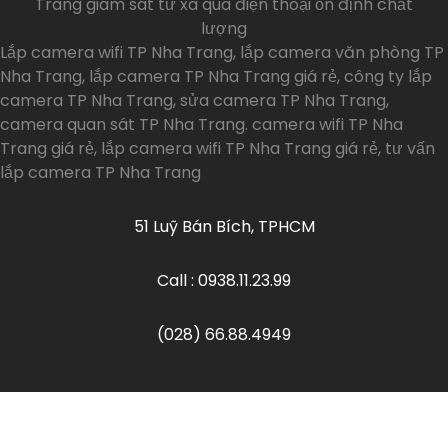
Trang giám sát từ xa qua điện thoại ổn định chất
lượng
Lắp camera wifi TP Nha Trang, lắp camera văn phòng TP
Nha Trang, lắp camera TP Nha Trang giá rẻ, công ty lắp
camera TP Nha Trang, sửa camera TP Nha Trang,
camera quan sát TP Nha Trang. camera wifi TP Nha
Trang giá rẻ, lắp camera wifi TP Nha Trang giá rẻ, tư vấn
lắp camera TP Nha Trang
51 Luỹ Bán Bích, TPHCM
Call : 0938.11.23.99
(028) 66.88.4949
Copyrights ©
2026
An Thành Phát. All Rights