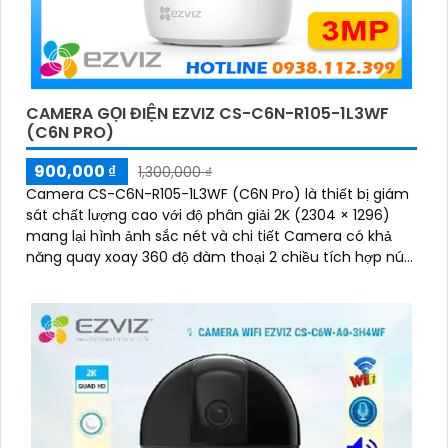
CAMERA GỌI ĐIỆN EZVIZ CS-C6N-R105-1L3WF
(C6N PRO)
900,000 ₫
1,300,000 ₫
Camera CS-C6N-R105-1L3WF (C6N Pro) là thiết bị giám
sát chất lượng cao với độ phân giải 2K (2304 × 1296)
mang lại hình ảnh sắc nét và chi tiết Camera có khả
năng quay xoay 360 độ đàm thoại 2 chiều tích hợp nút
gọi điện cảm ứng tiện lợi giúp bạn dễ dàng tương tác từ
xa Ngoài ra camera còn được trang bị công nghệ phát
hiện chuyển động thông minh tăng cường an ninh cho
không gian của bạn. Loại Camera quan sát Wifi Không
Dây CS-C6N-R105-1L3WF 3