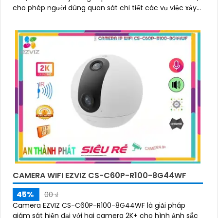
cho phép người dùng quan sát chi tiết các vụ việc xảy
ra trong khoảng cách xa
CAMERA WIFI EZVIZ CS-C60P-R100-8G44WF
45%
00 ₫
Camera EZVIZ CS-C60P-R100-8G44WF là giải pháp
giám sát hiện đại với hai camera 2K+ cho hình ảnh sắc