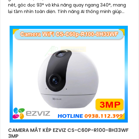
nét, góc dọc 93° và khả năng quay ngang 340°, mang
lại tầm nhìn toàn diện. Tính năng AI thông minh giúp
phát hiện và theo dõi người, tích hợp gọi điện hai chiều
bằng nút cảm ứng
CAMERA MẮT KÉP EZVIZ CS-C60P-R100-8H33WF
3MP