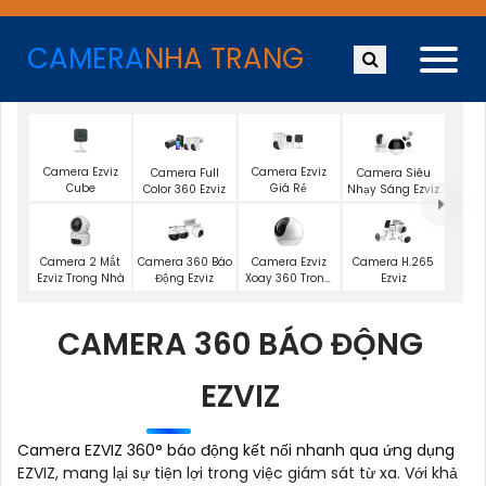
CAMERA
NHA TRANG
Camera Ezviz
Camera Ezviz
Camera Full
Camera Siêu
Cube
Giá Rẻ
Color 360 Ezviz
Nhạy Sáng Ezviz
Camera 2 Mắt
Camera Ezviz
Camera 360 Báo
Camera H.265
Ezviz Trong Nhà
Xoay 360 Trong
Động Ezviz
Ezviz
Nhà
CAMERA 360 BÁO ĐỘNG
EZVIZ
Camera EZVIZ 360° báo động kết nối nhanh qua ứng dụng
EZVIZ, mang lại sự tiện lợi trong việc giám sát từ xa. Với khả