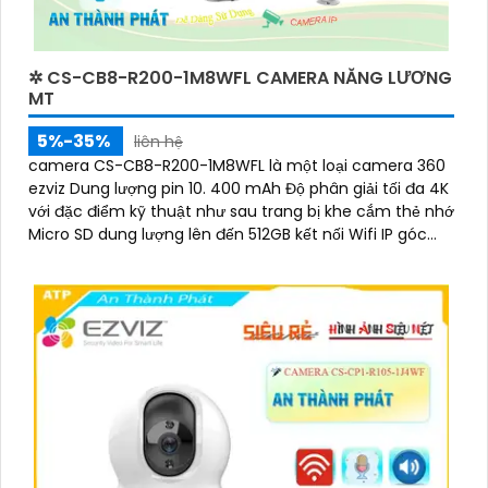
✲ CS-CB8-R200-1M8WFL CAMERA NĂNG LƯƠNG
MT
5%-35%
liên hệ
camera CS-CB8-R200-1M8WFL là một loại camera 360
ezviz Dung lượng pin 10. 400 mAh Độ phân giải tối đa 4K
với đặc điểm kỹ thuật như sau trang bị khe cắm thẻ nhớ
Micro SD dung lượng lên đến 512GB kết nối Wifi IP góc
quay rộng với ống kính 3