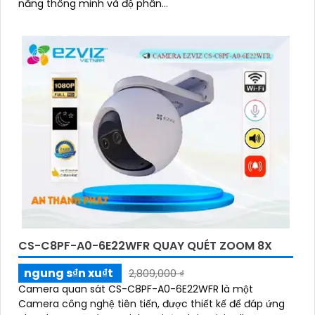
năng thông minh và độ phân...
CS-C8PF-A0-6E22WFR QUAY QUÉT ZOOM 8X
ngung s₫n xu₫t
2,809,000 ₫
Camera quan sát CS-C8PF-A0-6E22WFR là một
Camera công nghệ tiên tiến, được thiết kế để đáp ứng