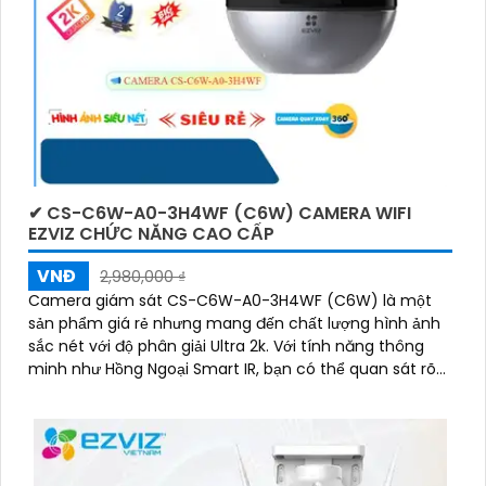
✔ CS-C6W-A0-3H4WF (C6W) CAMERA WIFI
EZVIZ CHỨC NĂNG CAO CẤP
VNĐ
2,980,000 ₫
Camera giám sát CS-C6W-A0-3H4WF (C6W) là một
sản phẩm giá rẻ nhưng mang đến chất lượng hình ảnh
sắc nét với độ phân giải Ultra 2k. Với tính năng thông
minh như Hồng Ngoại Smart IR, bạn có thể quan sát rõ
ràng ngay cả trong điều kiện ánh sáng yếu