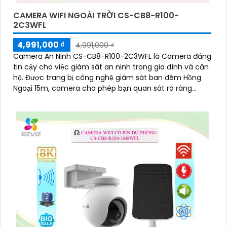
CAMERA WIFI NGOÀI TRỜI CS-CB8-R100-
2C3WFL
4,991,000 ₫
4,991,000 ₫
Camera An Ninh CS-CB8-R100-2C3WFL là Camera đáng
tin cậy cho việc giám sát an ninh trong gia đình và căn
hộ. Được trang bị công nghệ giám sát ban đêm Hồng
Ngoại 15m, camera cho phép bạn quan sát rõ ràng
ngay cả trong môi trường tối