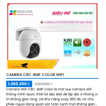
của các môi trường giám sát chuyên nghiệp. Tính
năng kết nối linh hoạt và dễ dàng quản lý qua các
ứng dụng hoặc nền tảng web mang lại sự tiện lợi tối
đa cho người sử dụng, bảo đảm an toàn trong mọi
tình huống.
CAMERA C8C 4MP COLOR WIFI
1,350,300 ₫
1,929,000 ₫
Camera Wifi C8C 4MP Color là một loại camera wifi
'
thông minh được thiết kế đặc biệt để lắp đặt ở những vị
trí không gian rộng. Với khả năng xoay 360 độ, nó cho
phép người dùng quan sát toàn cảnh một không gian