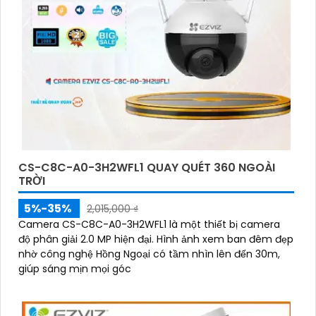
CS-C8C-A0-3H2WFL1 QUAY QUÉT 360 NGOÀI
TRỜI
5%-35%
2,015,000 ₫
Camera CS-C8C-A0-3H2WFL1 là một thiết bị camera
độ phân giải 2.0 MP hiện đại. Hình ảnh xem ban đêm đẹp
nhờ công nghệ Hồng Ngoại có tầm nhìn lên đến 30m,
giúp sáng mịn mọi góc