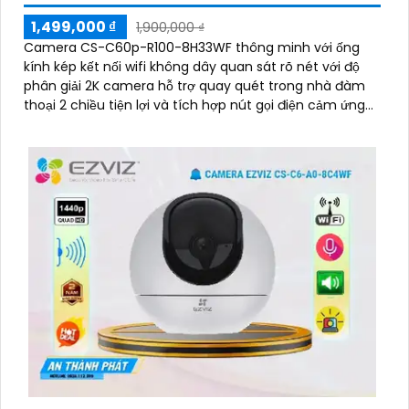
1,499,000 ₫
1,900,000 ₫
Camera CS-C60p-R100-8H33WF thông minh với ống
kính kép kết nối wifi không dây quan sát rõ nét với độ
phân giải 2K camera hỗ trợ quay quét trong nhà đàm
thoại 2 chiều tiện lợi và tích hợp nút gọi điện cảm ứng
nhanh chóng Với chuẩn nén H.265 camera giúp tiết
kiệm băng thông và dung lượng lưu trữ hiệu quả