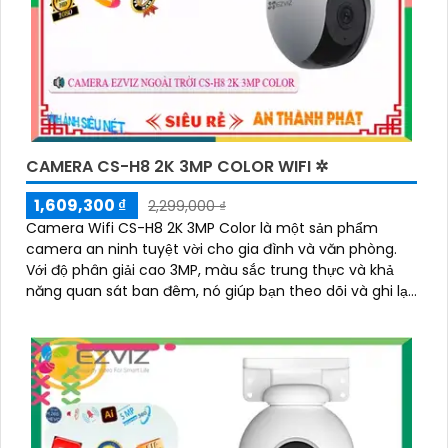
CAMERA CS-H8 2K 3MP COLOR WIFI ✲
1,609,300 ₫
2,299,000 ₫
Camera Wifi CS-H8 2K 3MP Color là một sản phẩm
camera an ninh tuyệt vời cho gia đình và văn phòng.
Với độ phân giải cao 3MP, màu sắc trung thực và khả
năng quan sát ban đêm, nó giúp bạn theo dõi và ghi lại
mọi chi tiết một cách rõ ràng và chính xác