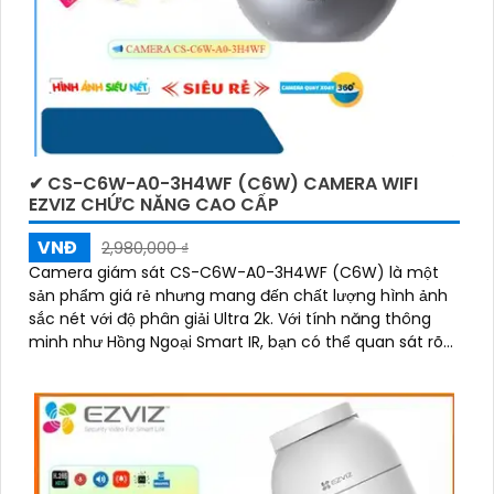
✔ CS-C6W-A0-3H4WF (C6W) CAMERA WIFI
EZVIZ CHỨC NĂNG CAO CẤP
VNĐ
2,980,000 ₫
Camera giám sát CS-C6W-A0-3H4WF (C6W) là một
sản phẩm giá rẻ nhưng mang đến chất lượng hình ảnh
sắc nét với độ phân giải Ultra 2k. Với tính năng thông
minh như Hồng Ngoại Smart IR, bạn có thể quan sát rõ
ràng ngay cả trong điều kiện ánh sáng yếu