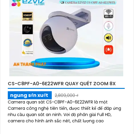
CS-C8PF-A0-6E22WFR QUAY QUÉT ZOOM 8X
ngung s₫n xu₫t
2,809,000 ₫
Camera quan sát CS-C8PF-A0-6E22WFR là một
Camera công nghệ tiên tiến, được thiết kế để đáp ứng
nhu cầu quan sát an ninh. Với độ phân giải Full HD,
camera cho hình ảnh sắc nét, chất lượng cao