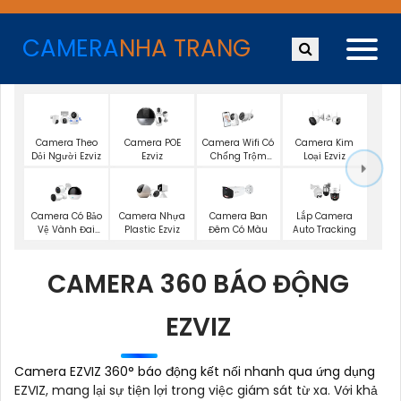
CAMERA
NHA TRANG
Camera Theo
Camera POE
Camera Wifi Có
Camera Kim
Dỏi Người Ezviz
Ezviz
Chống Trộm
Loại Ezviz
Ezviz
Camera Có Bảo
Camera Nhựa
Camera Ban
Lắp Camera
Vệ Vành Đai
Plastic Ezviz
Đêm Có Màu
Auto Tracking
Ezviz
CAMERA 360 BÁO ĐỘNG
EZVIZ
Camera EZVIZ 360° báo động kết nối nhanh qua ứng dụng
EZVIZ, mang lại sự tiện lợi trong việc giám sát từ xa. Với khả