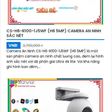
CS-H6-R100-1J5WF (H6 5MP) CAMERA AN NINH
SẮC NÉT
VNĐ
2,700,000 ₫
Camera An Ninh CS-H6-R100-1J5WF (H6 5MP) là một
sản phẩm camera an ninh chất lượng cao, đem lại hình
ảnh sắc nét với độ phân giải Ultra 4k lite. Với khả năng
ghi hình ban đêm,...