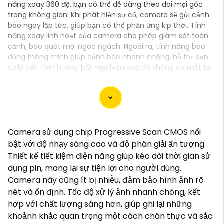
năng xoay 360 độ, bạn có thể dễ dàng theo dõi mọi góc
trong không gian. Khi phát hiện sự cố, camera sẽ gửi cảnh
báo ngay lập tức, giúp bạn có thể phản ứng kịp thời. Tính
năng xoay linh hoạt của camera cho phép giám sát toàn
cảnh, bao quát mọi ngóc ngách. Ngoài ra, tính năng báo
động thông minh giúp cảnh báo nhanh chóng, hỗ trợ bạn
xử lý các tình huống bất ngờ hiệu quả dù không có mặt tại
nhà.
"Bạn đang tìm kiếm một giải pháp an ninh hiệu quả
Camera sử dụng chip Progressive Scan CMOS nổi
và tiết kiệm? Hãy khám phá Camera Wifi Ezviz -
bật với độ nhạy sáng cao và độ phân giải ấn tượng.
dòng sản phẩm chính hãng với mức giá rất hấp dẫn.
Thiết kế tiết kiệm điện năng giúp kéo dài thời gian sử
Với thiết kế hiện đại, dễ dàng lắp đặt và kết nối thông
dụng pin, mang lại sự tiện lợi cho người dùng.
minh qua Wifi, Camera Wifi Ezviz sẽ giúp bạn giám
Camera này cũng ít bị nhiễu, đảm bảo hình ảnh rõ
sát ngôi nhà hoặc văn phòng mọi lúc mọi nơi chỉ
nét và ổn định. Tốc độ xử lý ảnh nhanh chóng, kết
bằng một chiếc điện thoại thông minh.
hợp với chất lượng sáng hơn, giúp ghi lại những
Không chỉ vậy, sản phẩm cũng mang lại chất lượng
khoảnh khắc quan trọng một cách chân thực và sắc