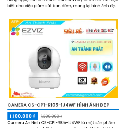
biệt cho việc giám sát ban đêm, mang lại hình ảnh đẹp
mắt với khả năng xoay 360 độ
CAMERA CS-CP1-R105-1J4WF HÌNH ẢNH ĐẸP
1,100,000 ₫
1,300,000 ₫
Camera An Ninh CS-CP1-R105-1J4WF là một sản phẩm