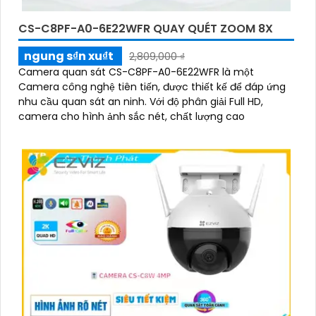
CS-C8PF-A0-6E22WFR QUAY QUÉT ZOOM 8X
ngung s₫n xu₫t
2,809,000 ₫
Camera quan sát CS-C8PF-A0-6E22WFR là một
Camera công nghệ tiên tiến, được thiết kế để đáp ứng
nhu cầu quan sát an ninh. Với độ phân giải Full HD,
camera cho hình ảnh sắc nét, chất lượng cao