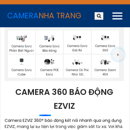
CAMERA
NHA TRANG
Camera Ezviz
Camera Ezviz
Camera Ezviz
Camera Ezviz
Giá Rẻ
360
Phân Biệt Người
Báo Động
Camera Ezviz
Camera POE
Camera Có Thẻ
Camera Zoom
Cube
Ezviz
Nhớ SD
45X
HIKVISION
CAMERA 360 BÁO ĐỘNG
EZVIZ
Camera EZVIZ 360° báo động kết nối nhanh qua ứng dụng
EZVIZ, mang lại sự tiện lợi trong việc giám sát từ xa. Với khả