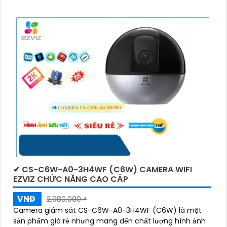
✔ CS-C6W-A0-3H4WF (C6W) CAMERA WIFI
EZVIZ CHỨC NĂNG CAO CẤP
VNĐ
2,980,000 ₫
Camera giám sát CS-C6W-A0-3H4WF (C6W) là một
sản phẩm giá rẻ nhưng mang đến chất lượng hình ảnh