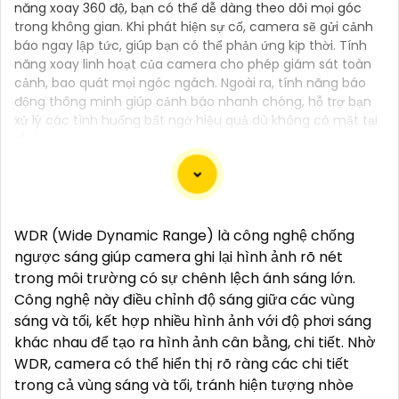
năng xoay 360 độ, bạn có thể dễ dàng theo dõi mọi góc
trong không gian. Khi phát hiện sự cố, camera sẽ gửi cảnh
báo ngay lập tức, giúp bạn có thể phản ứng kịp thời. Tính
năng xoay linh hoạt của camera cho phép giám sát toàn
cảnh, bao quát mọi ngóc ngách. Ngoài ra, tính năng báo
động thông minh giúp cảnh báo nhanh chóng, hỗ trợ bạn
xử lý các tình huống bất ngờ hiệu quả dù không có mặt tại
nhà.
Camera IP Công Nghệ AI là lựa chọn tối ưu cho hệ
WDR (Wide Dynamic Range) là công nghệ chống
thống giám sát an ninh, với khả năng nhận diện
ngược sáng giúp camera ghi lại hình ảnh rõ nét
thông minh và tự động phân tích hình ảnh. Nhờ vào
trong môi trường có sự chênh lệch ánh sáng lớn.
trí tuệ nhân tạo, camera có thể phát hiện đối tượng,
Công nghệ này điều chỉnh độ sáng giữa các vùng
nhận diện khuôn mặt, và theo dõi chuyển động với
sáng và tối, kết hợp nhiều hình ảnh với độ phơi sáng
độ chính xác cao. Hệ thống giám sát không chỉ giúp
khác nhau để tạo ra hình ảnh cân bằng, chi tiết. Nhờ
tối ưu hóa quá trình theo dõi mà còn tăng cường
WDR, camera có thể hiển thị rõ ràng các chi tiết
hiệu quả bảo vệ an ninh, đáp ứng yêu cầu khắt khe
trong cả vùng sáng và tối, tránh hiện tượng nhòe