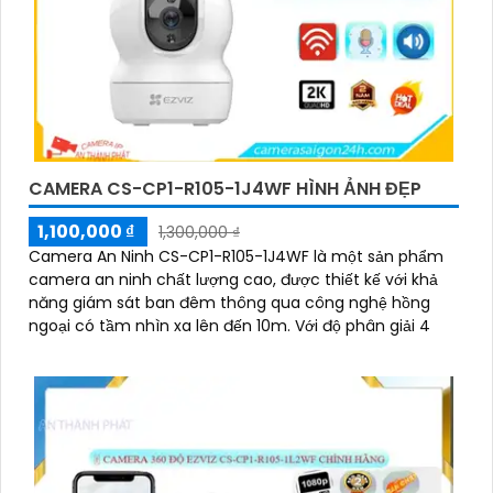
CAMERA CS-CP1-R105-1J4WF HÌNH ẢNH ĐẸP
1,100,000 ₫
1,300,000 ₫
Camera An Ninh CS-CP1-R105-1J4WF là một sản phẩm
camera an ninh chất lượng cao, được thiết kế với khả
năng giám sát ban đêm thông qua công nghệ hồng
ngoại có tầm nhìn xa lên đến 10m. Với độ phân giải 4