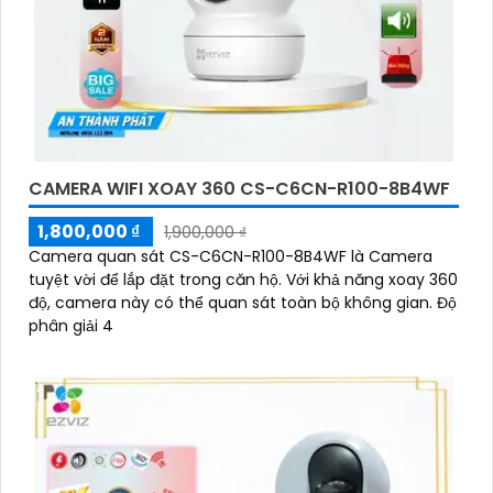
CAMERA WIFI XOAY 360 CS-C6CN-R100-8B4WF
1,800,000 ₫
1,900,000 ₫
Camera quan sát CS-C6CN-R100-8B4WF là Camera
tuyệt vời để lắp đặt trong căn hộ. Với khả năng xoay 360
độ, camera này có thể quan sát toàn bộ không gian. Độ
phân giải 4