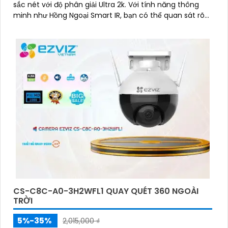
sắc nét với độ phân giải Ultra 2k. Với tính năng thông
minh như Hồng Ngoại Smart IR, bạn có thể quan sát rõ
ràng ngay cả trong điều kiện ánh sáng yếu
CS-C8C-A0-3H2WFL1 QUAY QUÉT 360 NGOÀI
TRỜI
5%-35%
2,015,000 ₫