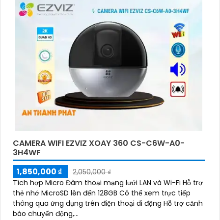
hiện chuyển động thông minh tăng cường an ninh cho
không gian của bạn. Loại Camera quan sát Wifi Không
Dây CS-C6N-R105-1L3WF 3
CAMERA WIFI EZVIZ XOAY 360 CS-C6W-A0-
3H4WF
1,850,000 ₫
2,050,000 ₫
Tích hợp Micro Đàm thoại mạng lưới LAN và Wi-Fi Hỗ trợ
thẻ nhớ MicroSD lên đến 128GB Có thể xem trực tiếp
thông qua ứng dụng trên điện thoại di động Hỗ trợ cảnh
báo chuyển động,...