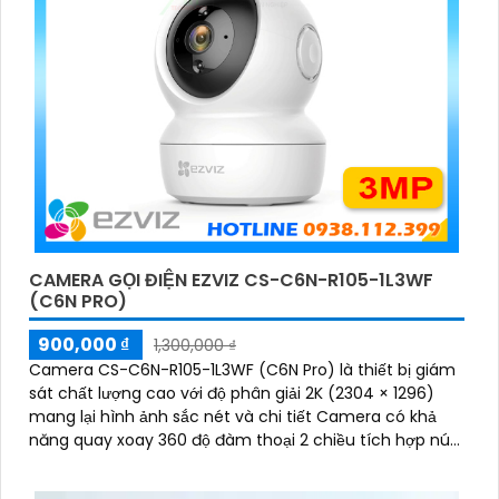
CAMERA GỌI ĐIỆN EZVIZ CS-C6N-R105-1L3WF
(C6N PRO)
900,000 ₫
1,300,000 ₫
Camera CS-C6N-R105-1L3WF (C6N Pro) là thiết bị giám
sát chất lượng cao với độ phân giải 2K (2304 × 1296)
mang lại hình ảnh sắc nét và chi tiết Camera có khả
năng quay xoay 360 độ đàm thoại 2 chiều tích hợp nút
gọi điện cảm ứng tiện lợi giúp bạn dễ dàng tương tác từ
xa Ngoài ra camera còn được trang bị công nghệ phát