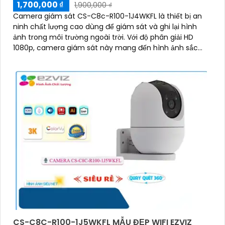
1,700,000 ₫
1,900,000 ₫
Camera giám sát CS-C8c-R100-1J4WKFL là thiết bị an
ninh chất lượng cao dùng để giám sát và ghi lại hình
ảnh trong môi trường ngoài trời. Với độ phân giải HD
1080p, camera giám sát này mang đến hình ảnh sắc
nét và chi tiết
CS-C8C-R100-1J5WKFL MẪU ĐẸP WIFI EZVIZ