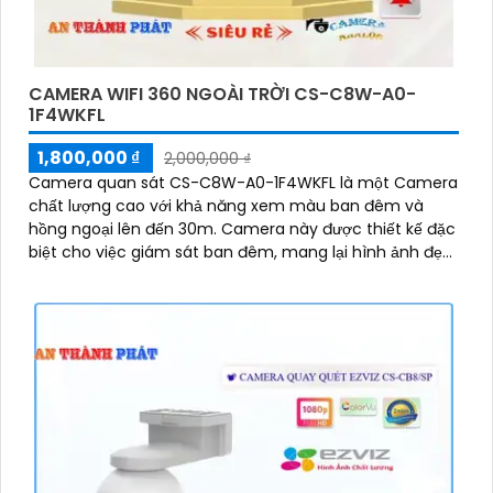
CAMERA WIFI 360 NGOÀI TRỜI CS-C8W-A0-
1F4WKFL
1,800,000 ₫
2,000,000 ₫
Camera quan sát CS-C8W-A0-1F4WKFL là một Camera
chất lượng cao với khả năng xem màu ban đêm và
hồng ngoại lên đến 30m. Camera này được thiết kế đặc
biệt cho việc giám sát ban đêm, mang lại hình ảnh đẹp
mắt với khả năng xoay 360 độ