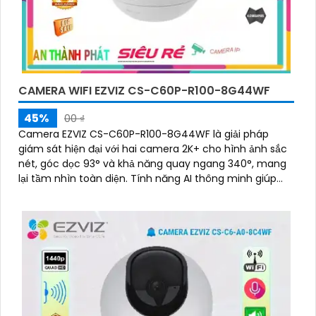
CAMERA WIFI EZVIZ CS-C60P-R100-8G44WF
45%
00 ₫
Camera EZVIZ CS-C60P-R100-8G44WF là giải pháp
giám sát hiện đại với hai camera 2K+ cho hình ảnh sắc
nét, góc dọc 93° và khả năng quay ngang 340°, mang
lại tầm nhìn toàn diện. Tính năng AI thông minh giúp
phát hiện và theo dõi người, tích hợp gọi điện hai chiều
bằng nút cảm ứng