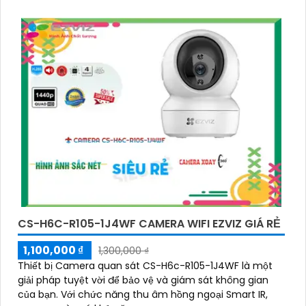
CS-H6C-R105-1J4WF CAMERA WIFI EZVIZ GIÁ RẺ
1,100,000 ₫
1,300,000 ₫
Thiết bị Camera quan sát CS-H6c-R105-1J4WF là một
giải pháp tuyệt vời để bảo vệ và giám sát không gian
của bạn. Với chức năng thu âm hồng ngoại Smart IR,