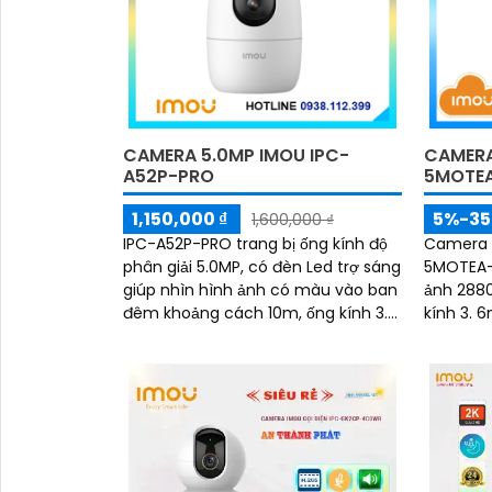
CAMERA 5.0MP IMOU IPC-
CAMERA
A52P-PRO
5MOTEA
1,150,000 ₫
5%-3
1,600,000 ₫
IPC-A52P-PRO trang bị ống kính độ
Camera 
phân giải 5.0MP, có đèn Led trợ sáng
5MOTEA-
giúp nhìn hình ảnh có màu vào ban
ảnh 2880
đêm khoảng cách 10m, ống kính 3.
kính 3. 6
6mm cho ra gốc nhìn rộng, hỗ trợ
thống qu
công...
90° loại