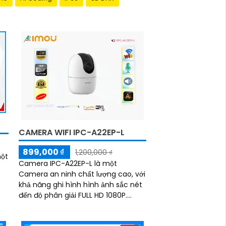
CAMERA WIFI IPC-A22EP-L
899,000 ₫
1,200,000 ₫
một
Camera IPC-A22EP-L là một
Camera an ninh chất lượng cao, với
khả năng ghi hình hình ảnh sắc nét
đến độ phân giải FULL HD 1080P.
Được trang bị công nghệ xử lý hình
ảnh thiếu sáng,...