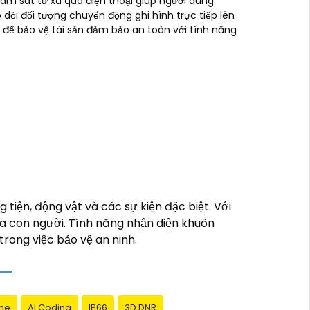
ám sát từ xa qua điện thoại giúp người dùng
ỏi đối tượng chuyển động ghi hình trực tiếp lên
 để bảo vệ tài sản đảm bảo an toàn với tính năng
ng chuyển động, và chất lượng hình ảnh tốt
 không cần phải thuê dịch vụ chuyên nghiệp.
h vực an ninh và giám sát, vì vậy bạn có
tiện, động vật và các sự kiện đặc biệt. Với
ệ nhân tạo, cảm biến chuyển động thông
ủa con người. Tính năng nhận diện khuôn
rong việc bảo vệ an ninh.
 bảo đảm rằng bạn sẽ có sự trợ giúp nhanh
me
AI Coding
IP66
3D DNR