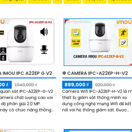
 IMOU IPC A22EP G V2
❇ CAMERA IPC-A22EP-H-V2
00 ₫
899,000 ₫
1,040,000 ₫
920,000 ₫
quan sát IPC-A22EP-G-V2
Camera Wifi IPC-A22EP-H-V2 là 
amera chất lượng cao với
thiết bị giám sát thông minh sử
độ phân giải 2.0 MP.
dụng công nghệ mạng Wifi để kết
này có chức năng thông
nối với hệ thống giám sát. Được
 hồng ngoại SMD, giúp hình
trang bị các tính năng tiên tiến,
g đêm sáng rõ nét hơn
camera này...