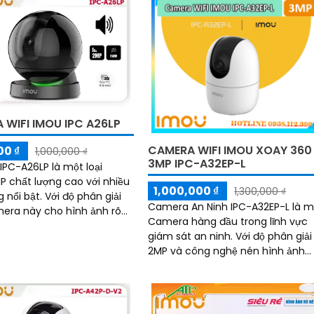
 WIFI IMOU IPC A26LP
CAMERA WIFI IMOU XOAY 360
00 ₫
1,000,000 ₫
3MP IPC-A32EP-L
PC-A26LP là một loại
P chất lượng cao với nhiều
1,000,000 ₫
1,300,000 ₫
. Với độ phân giải
Camera An Ninh IPC-A32EP-L là m
era này cho hình ảnh rõ
Camera hàng đầu trong lĩnh vực
hất lượng cao
giám sát an ninh. Với độ phân giải
2MP và công nghệ nén hình ảnh
cao, camera IPC-A32EP-L mang lạ
hình ảnh sắc nét và chất lượng c