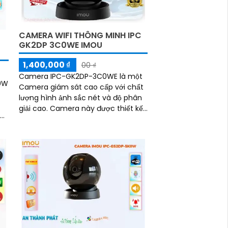
CAMERA WIFI THÔNG MINH IPC
GK2DP 3C0WE IMOU
1,400,000 ₫
00 ₫
Camera IPC-GK2DP-3C0WE là một
0W
Camera giám sát cao cấp với chất
lượng hình ảnh sắc nét và độ phân
giải cao. Camera này được thiết kế
nhỏ gọn nhưng vẫn đảm bảo độ bền
h
và chống thời tiết tốt