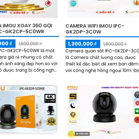
 IMOU XOAY 360 GỌI
CAMERA WIFI IMOU IPC-
PC-GK2CP-5C0WR
GK2DP-3C0W
000 ₫
1,300,000 ₫
1,600,000 ₫
1,600,000 ₫
 IPC-GK2CP-5C0WR là một
Camera quan sát IPC-GK2DP-3C
era giá rẻ nhưng có chất
là Camera chất lượng cao, được
nh ảnh sáng đẹp hơn so với
thiết kế đặc biệt để xem ban đêm
với công nghệ hồng ngoại 10m. Độ
ng Hồng Ngoại với tầm nhìn
phân giải Ultra 2k lite cho hình ản
g điều kiện ánh sáng yếu
sắc nét và chi tiết