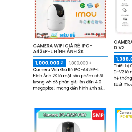
CAMERA 
CAMERA WIFI GIÁ RẺ IPC-
D V2
A42EP-L HÌNH ẢNH 2K
1,388,
1,000,000 ₫
1,800,000 ₫
Thiết bị
Camera Wifi Giá Rẻ IPC-A42EP-L
D-V2 là 
Hình Ảnh 2K là một sản phẩm chất
hệ thống gi
lượng với độ phân giải lên đến 4.0
suất mượ
megapixel, mang đến hình ảnh sắc
mang lại
nét. Với khả năng xem ban đêm
vời vào 
thông qua công...
hồng ngo