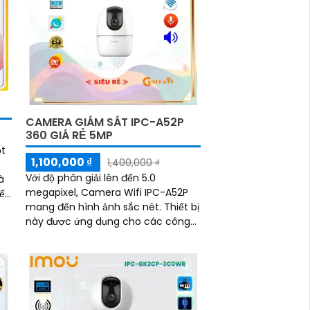
CAMERA GIÁM SÁT IPC-A52P
360 GIÁ RẺ 5MP
ột
1,100,000 ₫
1,400,000 ₫
Với độ phân giải lên đến 5.0
megapixel, Camera Wifi IPC-A52P
đến
mang đến hình ảnh sắc nét. Thiết bị
này được ứng dụng cho các công
trình với mức giá phải chăng, có
khả năng quan...