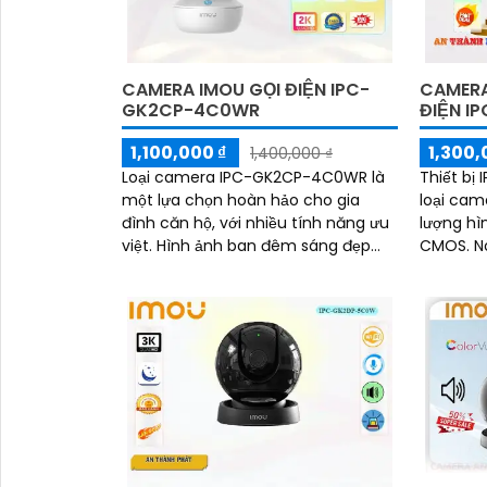
CAMERA IMOU GỌI ĐIỆN IPC-
CAMERA
GK2CP-4C0WR
ĐIỆN I
1,100,000 ₫
1,300,
1,400,000 ₫
Loại camera IPC-GK2CP-4C0WR là
Thiết bị
một lựa chọn hoàn hảo cho gia
loại cam
đình căn hộ, với nhiều tính năng ưu
lượng hì
việt. Hình ảnh ban đêm sáng đẹp
CMOS. Nó được trang bị công nghệ
nhờ công nghệ hồng ngoại 10m,
thiếu sá
giúp quan sát hiệu quả trong bóng
10m tron
tối