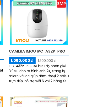
CAMERA IMOU IPC-A32P-PRO
1,050,000 ₫
1,500,000 ₫
IPC-A32P-PRO sở hữu độ phân giải
ột
3.0MP cho ra hình ảnh 2K, trang bị
micro và loa giúp đàm thoại 2 chiều
trực tiếp, hỗ trợ wifi 6 với 2 băng tần
2. 4 Ghz và 5 Ghz, trang bị khe...
i
ao