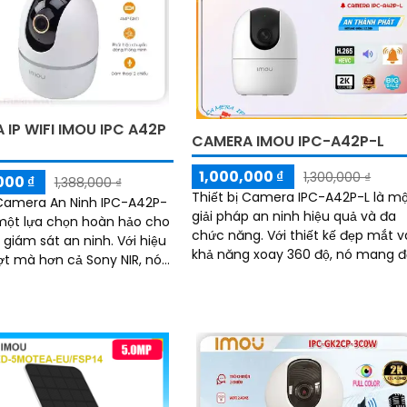
IP WIFI IMOU IPC A42P
CAMERA IMOU IPC-A42P-L
1,000,000 ₫
1,300,000 ₫
000 ₫
1,388,000 ₫
Thiết bị Camera IPC-A42P-L là m
 Camera An Ninh IPC-A42P-
giải pháp an ninh hiệu quả và đa
một lựa chọn hoàn hảo cho
chức năng. Với thiết kế đẹp mắt và
ám sát an ninh. Với hiệu
khả năng xoay 360 độ, nó mang 
t mà hơn cả Sony NIR, nó
khả năng giám sát sắc nét với độ
 khả năng giám sát tuyệt
phân giải Ultra 2k
ban đêm với công nghệ
ại 10m