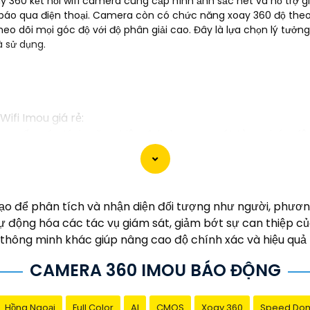
360 kết nối wifi camera cung cấp hình ảnh sắc nét và hỗ trợ gi
áo qua điện thoại. Camera còn có chức năng xoay 360 độ theo d
 dõi mọi góc độ với độ phân giải cao. Đây là lựa chọn lý tưởng
à sử dụng.
ifi Imou giá rẻ:
g cấp các tính năng hiện đại như quan sát từ xa, báo độ
 kế dễ dàng lắp đặt, bạn có thể tự cài đặt và sử dụng mà
 sản xuất bởi một trong những công ty hàng đầu trong lĩn
o để phân tích và nhận diện đối tượng như người, phương 
Imou thường được tích hợp các công nghệ mới như trí tu
ự động hóa các tác vụ giám sát, giảm bớt sự can thiệp c
hông minh khác giúp nâng cao độ chính xác và hiệu quả t
cấp dịch vụ hỗ trợ khách hàng tốt sau khi mua sản phẩm,
CAMERA 360 IMOU BÁO ĐỘNG
được lựa chọn hoàn hảo cho Camera Wifi Imou giá rẻ.
Hồng Ngoại
Full Color
AI
CMOS
Xoay 360
Speed Do