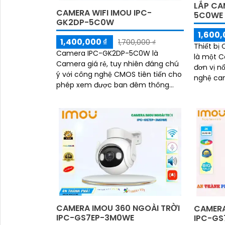
LẮP CA
CAMERA WIFI IMOU IPC-
5C0WE
GK2DP-5C0W
1,600,
1,400,000 ₫
1,700,000 ₫
Thiết b
Camera IPC-GK2DP-5C0W là
là một 
Camera giá rẻ, tuy nhiên đáng chú
đơn vị nổ
ý với công nghệ CMOS tiên tiến cho
nghệ camera. Với độ 
phép xem được ban đêm thông
camera n
qua chế độ hồng ngoại lên đến 10m.
nét và ch
Camera này sử dụng...
CAMERA IMOU 360 NGOÀI TRỜI
CAMERA
IPC-GS7EP-3M0WE
IPC-GS