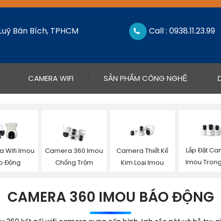
 Luỹ Bán Bích, TPHCM
Call : 0938.11.23.99
CAMERA WIFI
SẢN PHẨM CÔNG NGHỆ
Lắp Đặt C
 Wifi Imou
Camera 360 Imou
Camera Thiết Kế
Imou Tron
o Động
Chống Trộm
Kim Loại Imou
CAMERA 360 IMOU BÁO ĐỘNG