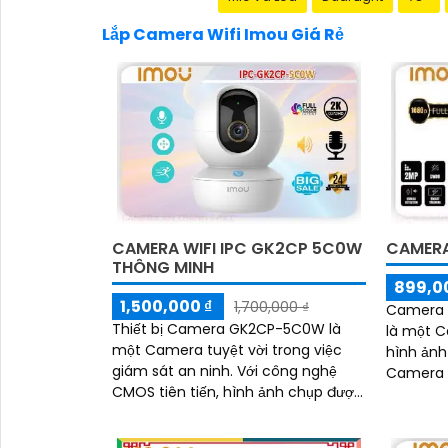
Lắp Camera Wifi Imou Giá Rẻ
CAMERA WIFI IPC GK2CP 5C0W
CAMERA
THÔNG MINH
899,0
1,500,000 ₫
1,700,000 ₫
Camera 
Thiết bị Camera GK2CP-5C0W là
là một C
một Camera tuyệt vời trong việc
hình ảnh 
giám sát an ninh. Với công nghệ
Camera 
CMOS tiên tiến, hình ảnh chụp được
minh với
trở nên rõ nét hơn bao giờ hết
ảnh tron