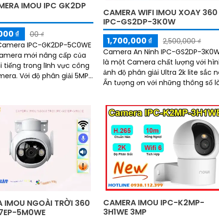
MERA IMOU IPC GK2DP
CAMERA WIFI IMOU XOAY 360
IPC-GS2DP-3K0W
000 ₫
00 ₫
1,700,000 ₫
2,500,000 ₫
ị Camera IPC-GK2DP-5C0WE
Camera An Ninh IPC-GS2DP-3K0
Camera mới nâng cấp của
là một Camera chất lượng với hì
i tiếng trong lĩnh vực công
ảnh độ phân giải Ultra 2k lite sắc n
phân giải 5MP,
Ấn tượng ơn với những thông số l
ày cung cấp hình ảnh sắc
bạn có thể xem và ghi lại hình ản
i tiết
ban đêm nhờ công nghệ hồng
ngoại 10m tích hợp
CAMERA IMOU IPC-K2MP-
 IMOU NGOÀI TRỜI 360
3H1WE 3MP
7EP-5M0WE