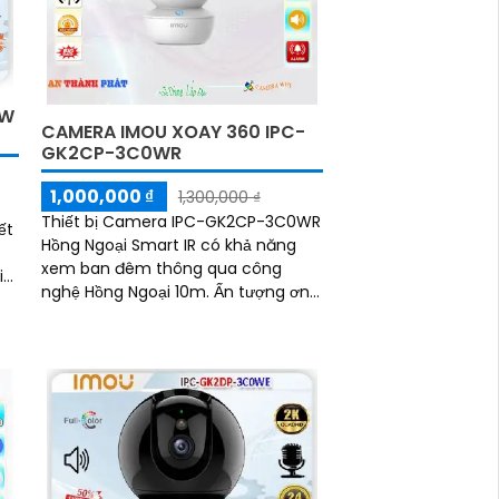
0W
CAMERA IMOU XOAY 360 IPC-
GK2CP-3C0WR
1,000,000 ₫
1,300,000 ₫
Thiết bị Camera IPC-GK2CP-3C0WR
ết
Hồng Ngoại Smart IR có khả năng
xem ban đêm thông qua công
nghệ Hồng Ngoại 10m. Ấn tượng ơn
với những thông số là camera này
phù hợp cho việc giám sát shop với
khả năng xoay 360 độ