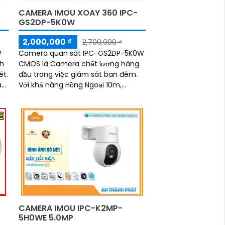
CAMERA IMOU XOAY 360 IPC-
GS2DP-5K0W
2,000,000 ₫
2,700,000 ₫
W
Camera quan sát IPC-GS2DP-5K0W
nh
CMOS là Camera chất lượng hàng
ét.
đầu trong việc giám sát ban đêm.
à
Với khả năng Hồng Ngoại 10m,
h
camera cho phép quan sát rõ ràng
trong môi trường thiếu ánh sáng
CAMERA IMOU IPC-K2MP-
5H0WE 5.0MP