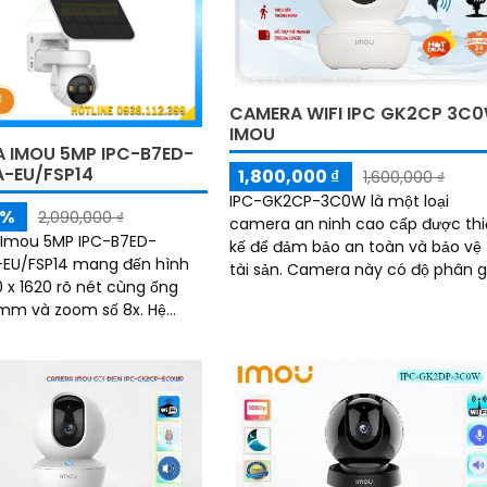
CAMERA WIFI IPC GK2CP 3C
IMOU
 IMOU 5MP IPC-B7ED-
-EU/FSP14
1,800,000 ₫
1,600,000 ₫
IPC-GK2CP-3C0W là một loại
5%
2,090,000 ₫
camera an ninh cao cấp được thi
Imou 5MP IPC-B7ED-
kế để đảm bảo an toàn và bảo vệ
EU/FSP14 mang đến hình
tài sản. Camera này có độ phân giải
 x 1620 rõ nét cùng ống
cao 3MP, cho hình ảnh sắc nét và
mm và zoom số 8x. Hệ
chi tiết
ay quét ngang 340° dọc
 bỏ điểm mù