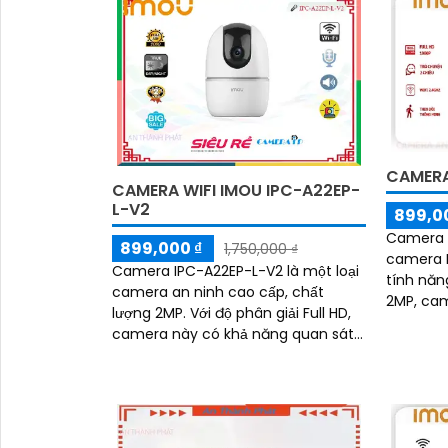
CAMERA
CAMERA WIFI IMOU IPC-A22EP-
'
L-V2
899,0
Camera I
899,000 ₫
1,750,000 ₫
camera I
Camera IPC-A22EP-L-V2 là một loại
tính năng nổi bật
camera an ninh cao cấp, chất
2MP, cam
lượng 2MP. Với độ phân giải Full HD,
nét và c
camera này có khả năng quan sát
rõ nét và chi tiết. Thiết kế nhỏ gọn
và chắc...