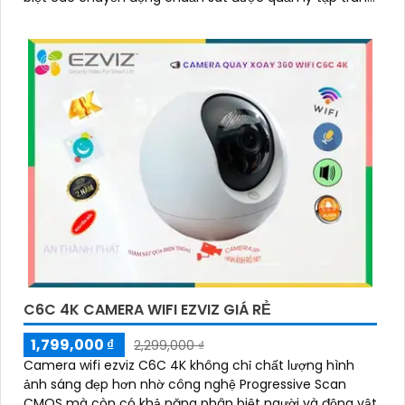
bởi đầu ghi hình IP WiFi
C6C 4K CAMERA WIFI EZVIZ GIÁ RẺ
1,799,000 ₫
2,299,000 ₫
Camera wifi ezviz C6C 4K không chỉ chất lượng hình
ảnh sáng đẹp hơn nhờ công nghệ Progressive Scan
CMOS mà còn có khả năng phân biệt người và động vật