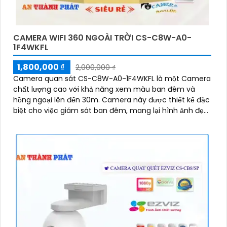
CAMERA WIFI 360 NGOÀI TRỜI CS-C8W-A0-
1F4WKFL
1,800,000 ₫
2,000,000 ₫
Camera quan sát CS-C8W-A0-1F4WKFL là một Camera
chất lượng cao với khả năng xem màu ban đêm và
hồng ngoại lên đến 30m. Camera này được thiết kế đặc
biệt cho việc giám sát ban đêm, mang lại hình ảnh đẹp
mắt với khả năng xoay 360 độ