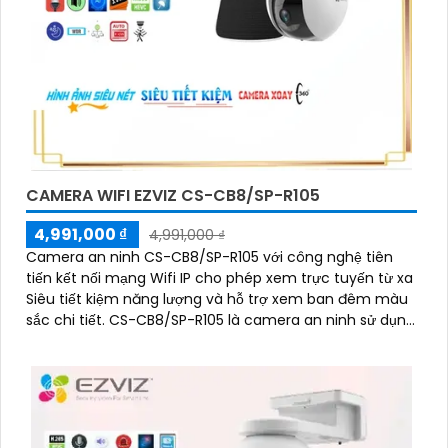
CAMERA WIFI EZVIZ CS-CB8/SP-R105
4,991,000 ₫
4,991,000 ₫
Camera an ninh CS-CB8/SP-R105 với công nghệ tiên
tiến kết nối mạng Wifi IP cho phép xem trực tuyến từ xa
Siêu tiết kiệm năng lượng và hỗ trợ xem ban đêm màu
sắc chi tiết. CS-CB8/SP-R105 là camera an ninh sử dụng
mạng điện thoại xem từ xa qua Wifi IP