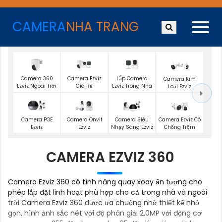
CAMERA
NHA TRANG
Camera 360
Camera Ezviz
Lắp Camera
Camera Kim
Ezviz Ngoài Trời
Giá Rẻ
Ezviz Trong Nhà
Loại Ezviz
Camera POE
Camera Onvif
Camera Siêu
Camera Ezviz Có
Ezviz
Ezviz
Nhạy Sáng Ezviz
Chống Trộm
CAMERA EZVIZ 360
Camera Ezviz 360 có tính năng quay xoay ấn tượng cho
phép lắp đặt linh hoạt phù hợp cho cả trong nhà và ngoài
trời Camera Ezviz 360 được ưa chuộng nhờ thiết kế nhỏ
gọn, hình ảnh sắc nét với độ phân giải 2.0MP với động cơ