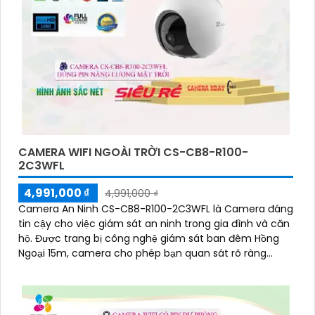
CAMERA WIFI NGOÀI TRỜI CS-CB8-R100-
2C3WFL
4,991,000 ₫
4,991,000 ₫
Camera An Ninh CS-CB8-R100-2C3WFL là Camera đáng
tin cậy cho việc giám sát an ninh trong gia đình và căn
hộ. Được trang bị công nghệ giám sát ban đêm Hồng
Ngoại 15m, camera cho phép bạn quan sát rõ ràng
ngay cả trong môi trường tối