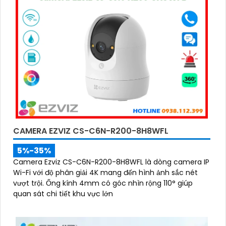
Dây CS-C6N-R105-1L3WF 3
CAMERA EZVIZ CS-C6N-R200-8H8WFL
5%-35%
Camera Ezviz CS-C6N-R200-8H8WFL là dòng camera IP
Wi-Fi với độ phân giải 4K mang đến hình ảnh sắc nét
vượt trội. Ống kính 4mm có góc nhìn rộng 110° giúp
quan sát chi tiết khu vực lớn