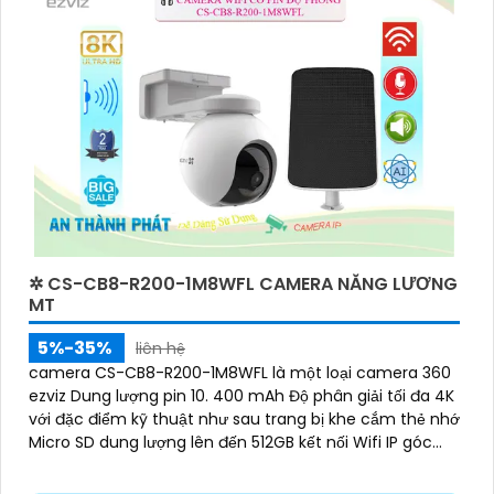
✲ CS-CB8-R200-1M8WFL CAMERA NĂNG LƯƠNG
MT
5%-35%
liên hệ
camera CS-CB8-R200-1M8WFL là một loại camera 360
ezviz Dung lượng pin 10. 400 mAh Độ phân giải tối đa 4K
với đặc điểm kỹ thuật như sau trang bị khe cắm thẻ nhớ
Micro SD dung lượng lên đến 512GB kết nối Wifi IP góc
quay rộng với ống kính 3