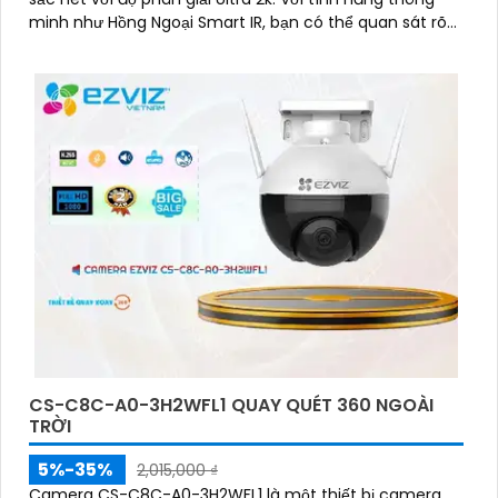
minh như Hồng Ngoại Smart IR, bạn có thể quan sát rõ
ràng ngay cả trong điều kiện ánh sáng yếu
CS-C8C-A0-3H2WFL1 QUAY QUÉT 360 NGOÀI
TRỜI
5%-35%
2,015,000 ₫
Camera CS-C8C-A0-3H2WFL1 là một thiết bị camera