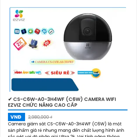
✔ CS-C6W-A0-3H4WF (C6W) CAMERA WIFI
EZVIZ CHỨC NĂNG CAO CẤP
VNĐ
2,980,000 ₫
Camera giám sát CS-C6W-A0-3H4WF (C6W) là một
sản phẩm giá rẻ nhưng mang đến chất lượng hình ảnh
sắc nét với độ phân giải Ultra 2k. Với tính năng thông