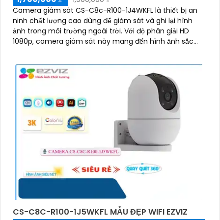
Camera giám sát CS-C8c-R100-1J4WKFL là thiết bị an
ninh chất lượng cao dùng để giám sát và ghi lại hình
ảnh trong môi trường ngoài trời. Với độ phân giải HD
1080p, camera giám sát này mang đến hình ảnh sắc
nét và chi tiết
CS-C8C-R100-1J5WKFL MẪU ĐẸP WIFI EZVIZ