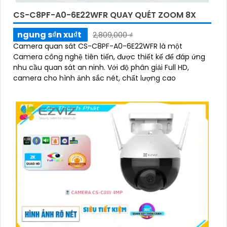
CS-C8PF-A0-6E22WFR QUAY QUÉT ZOOM 8X
ngung s₫n xu₫t
2,809,000 ₫
Camera quan sát CS-C8PF-A0-6E22WFR là một
Camera công nghệ tiên tiến, được thiết kế để đáp ứng
nhu cầu quan sát an ninh. Với độ phân giải Full HD,
camera cho hình ảnh sắc nét, chất lượng cao