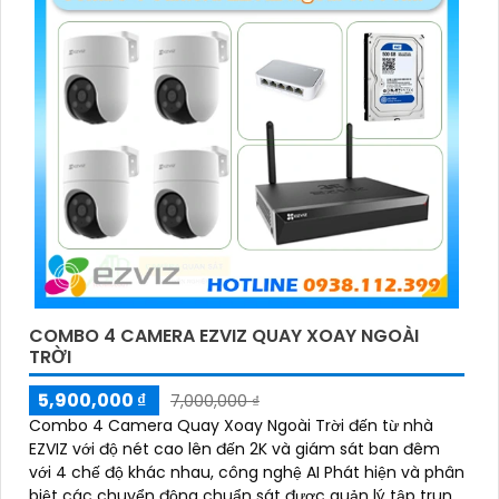
ngay hôm nay!"
'
COMBO 4 CAMERA EZVIZ QUAY XOAY NGOÀI
TRỜI
5,900,000 ₫
7,000,000 ₫
Combo 4 Camera Quay Xoay Ngoài Trời đến từ nhà
EZVIZ với độ nét cao lên đến 2K và giám sát ban đêm
với 4 chế độ khác nhau, công nghệ AI Phát hiện và phân
biệt các chuyển động chuẩn sát được quản lý tập trung