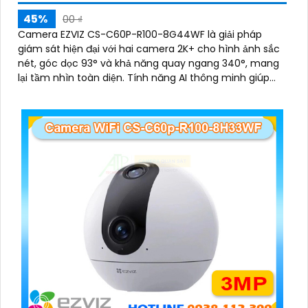
45%
00 ₫
Camera EZVIZ CS-C60P-R100-8G44WF là giải pháp
giám sát hiện đại với hai camera 2K+ cho hình ảnh sắc
nét, góc dọc 93° và khả năng quay ngang 340°, mang
lại tầm nhìn toàn diện. Tính năng AI thông minh giúp
phát hiện và theo dõi người, tích hợp gọi điện hai chiều
bằng nút cảm ứng