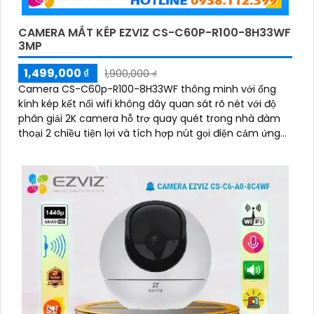
CAMERA MẮT KÉP EZVIZ CS-C60P-R100-8H33WF
3MP
1,499,000 ₫
1,900,000 ₫
Camera CS-C60p-R100-8H33WF thông minh với ống
kính kép kết nối wifi không dây quan sát rõ nét với độ
phân giải 2K camera hỗ trợ quay quét trong nhà đàm
thoại 2 chiều tiện lợi và tích hợp nút gọi điện cảm ứng
nhanh chóng Với chuẩn nén H.265 camera giúp tiết
kiệm băng thông và dung lượng lưu trữ hiệu quả