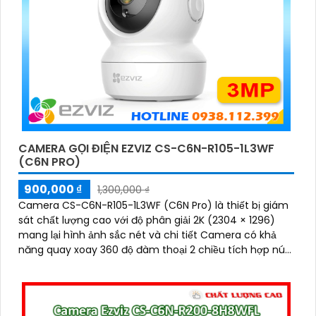
CAMERA GỌI ĐIỆN EZVIZ CS-C6N-R105-1L3WF
(C6N PRO)
900,000 ₫
1,300,000 ₫
Camera CS-C6N-R105-1L3WF (C6N Pro) là thiết bị giám
sát chất lượng cao với độ phân giải 2K (2304 × 1296)
mang lại hình ảnh sắc nét và chi tiết Camera có khả
năng quay xoay 360 độ đàm thoại 2 chiều tích hợp nút
gọi điện cảm ứng tiện lợi giúp bạn dễ dàng tương tác từ
xa Ngoài ra camera còn được trang bị công nghệ phát
hiện chuyển động thông minh tăng cường an ninh cho
không gian của bạn. Loại Camera quan sát Wifi Không