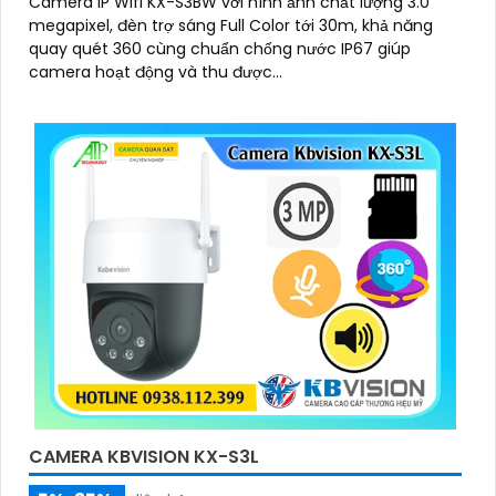
Camera IP Wifi KX-S3BW với hình ảnh chất lượng 3.0
megapixel, đèn trợ sáng Full Color tới 30m, khả năng
quay quét 360 cùng chuẩn chống nước IP67 giúp
camera hoạt động và thu được...
CAMERA KBVISION KX-S3L