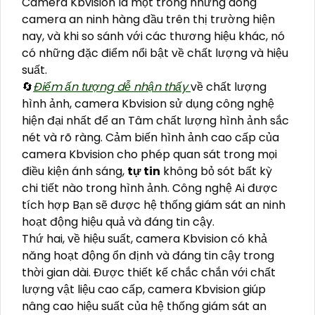
Camera Kbvision là một trong những dòng
camera an ninh hàng đầu trên thị trường hiện
nay, và khi so sánh với các thương hiệu khác, nó
có những đặc điểm nổi bật về chất lượng và hiệu
suất.
🔄
Điểm ấn tượng dễ nhận thấy
về chất lượng
hình ảnh, camera Kbvision sử dụng công nghệ
hiện đại nhất để an Tâm chất lượng hình ảnh sắc
nét và rõ ràng. Cảm biến hình ảnh cao cấp của
camera Kbvision cho phép quan sát trong mọi
điều kiện ánh sáng,
tự tin
không bỏ sót bất kỳ
chi tiết nào trong hình ảnh. Công nghệ Ai được
tích hợp Bạn sẽ được hệ thống giám sát an ninh
hoạt động hiệu quả và đáng tin cậy.
Thứ hai, về hiệu suất, camera Kbvision có khả
năng hoạt động ổn định và đáng tin cậy trong
thời gian dài. Được thiết kế chắc chắn với chất
lượng vật liệu cao cấp, camera Kbvision giúp
nâng cao hiệu suất của hệ thống giám sát an