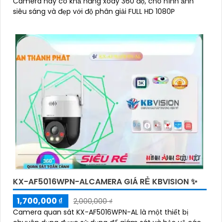
Camera này có khả năng xoay 360 độ, cho hình ảnh
siêu sáng và đẹp với độ phân giải FULL HD 1080P
'
KX-AF5016WPN-ALCAMERA GIÁ RẺ KBVISION ✨
1,700,000 ₫
2,000,000 ₫
Camera quan sát KX-AF5016WPN-AL là một thiết bị