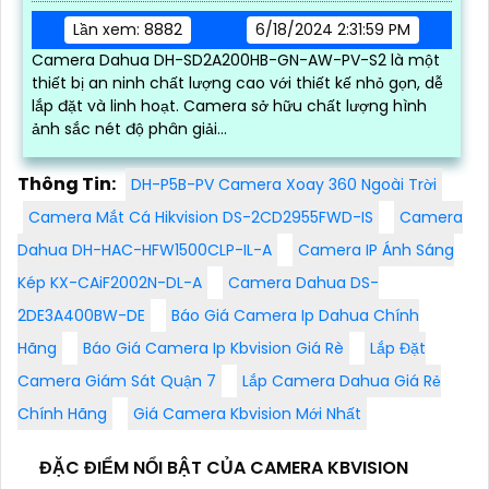
Lần xem: 8882
6/18/2024 2:31:59 PM
Camera Dahua DH-SD2A200HB-GN-AW-PV-S2 là một
thiết bị an ninh chất lượng cao với thiết kế nhỏ gọn, dễ
lắp đặt và linh hoạt. Camera sở hữu chất lượng hình
ảnh sắc nét độ phân giải...
Thông Tin:
DH-P5B-PV Camera Xoay 360 Ngoài Trời
Camera Mắt Cá Hikvision DS-2CD2955FWD-IS
Camera
Dahua DH-HAC-HFW1500CLP-IL-A
Camera IP Ánh Sáng
Kép KX-CAiF2002N-DL-A
Camera Dahua DS-
2DE3A400BW-DE
Báo Giá Camera Ip Dahua Chính
Hãng
Báo Giá Camera Ip Kbvision Giá Rè
Lắp Đặt
Camera Giám Sát Quận 7
Lắp Camera Dahua Giá Rẻ
Chính Hãng
Giá Camera Kbvision Mới Nhất
ĐẶC ĐIỂM NỔI BẬT CỦA CAMERA KBVISION