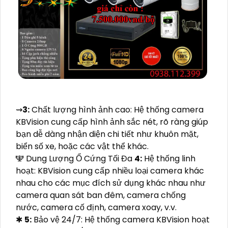
⇝
3:
Chất lượng hình ảnh cao: Hệ thống camera
KBVision cung cấp hình ảnh sắc nét, rõ ràng giúp
bạn dễ dàng nhận diện chi tiết như khuôn mặt,
biển số xe, hoặc các vật thể khác.
🕎 Dung Lượng Ổ Cứng Tối Đa
4:
Hệ thống linh
hoạt: KBVision cung cấp nhiều loại camera khác
nhau cho các mục đích sử dụng khác nhau như
camera quan sát ban đêm, camera chống
nước, camera cố định, camera xoay, v.v.
✱
5:
Bảo vệ 24/7: Hệ thống camera KBVision hoạt