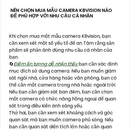
NÊN CHỌN MUA MẪU CAMERA KBVISION NÀO
ĐỂ PHÙ HỢP VỚI NHU CẦU CÁ NHÂN
Khi chọn mua một mẫu camera KBvision, bạn
cần xem xét một số yếu tố để an Tâm rằng sản
phẩm sẽ phản ánh đúng nhu cầu cá nhân của
bạn.
🔄
Điểm ấn tượng dễ nhận thấy
bạn cần xác định
mục đích sử dụng camera. Nếu bạn muốn giám
sát ngôi nhà, cửa hàng hoặc văn phòng, bạn có
thể cần một camera trong nhà hoặc ngoài trời.
Nếu bạn cần giám sát ban đêm, bạn cần chọn
một camera có chức năng hồng ngoại để quan
sát trong điều kiện ánh sáng yếu.
Thứ hai, bạn cần xem xét khoảng cách và góc
quan sát mà bạn muốn camera phủ sóng. Nếu
bạn cần quan sát diện tích lớn hoặc cần quan