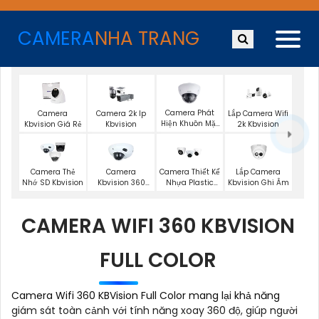
CAMERA
NHA TRANG
Camera Phát
Camera
Camera 2k Ip
Lắp Camera Wifi
Hiện Khuôn Mặt
Kbvision Giá Rẻ
Kbvision
2k Kbvision
Kbvision
Lắp Camera
Camera Thẻ
Camera
Camera Thiết Kế
Kbvision Ghi Âm
Nhớ SD Kbvision
Kbvision 360
Nhựa Plastic
Toàn Cảnh
Kbvision
CAMERA WIFI 360 KBVISION
FULL COLOR
Camera Wifi 360 KBVision Full Color mang lại khả năng
giám sát toàn cảnh với tính năng xoay 360 độ, giúp người