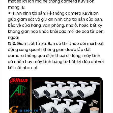
một số lợi ích mà hệ thống camera KBVision
mang lại:
🔦
1:
An ninh tài sản: Hệ thống camera KBVision
giúp giám sát và giữ an ninh cho tài sản của bạn,
bảo vệ cửa hàng, văn phòng, nhà ở, hoặc bất kỳ
không gian nào khác khỏi các mối đe dọa từ bên
ngoài.
₪
2:
Giám sát từ xa: Bạn có thể theo dõi mọi hoạt
động xung quanh không gian được lắp đặt
camera thông qua điện thoại di động, máy tính
cá nhân hay máy tính bảng từ bất kỳ đâu chỉ với
kết nối internet.