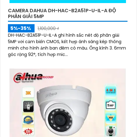
CAMERA DAHUA DH-HAC-B2A51P-U-IL-A ĐỘ
PHÂN GIẢI 5MP
5%-35%
1,100,000 ₫
DH-HAC-B2A51P-U-IL-A ghi hình sắc nét độ phân giải
5MP với cảm biến CMOS, kết hợp ánh sáng kép thông
minh cho hình ảnh ban đêm có màu. Ống kính 3. 6mm
góc rộng 92°, tích hợp mic...