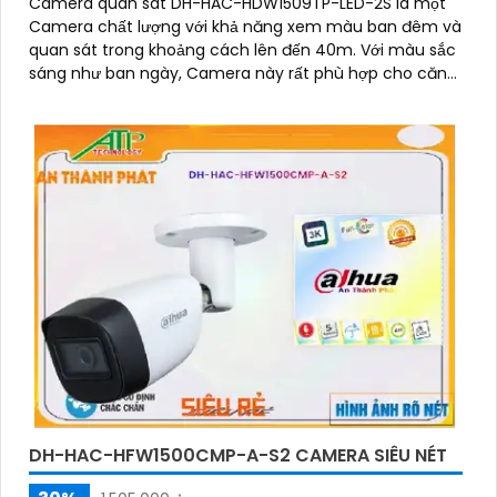
Camera quan sát DH-HAC-HDW1509TP-LED-2S là một
Camera chất lượng với khả năng xem màu ban đêm và
quan sát trong khoảng cách lên đến 40m. Với màu sắc
sáng như ban ngày, Camera này rất phù hợp cho căn
hộ, nhà phố và các cơ sở thương mại
DH-HAC-HFW1500CMP-A-S2 CAMERA SIÊU NÉT