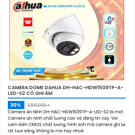
CAMERA DOME DAHUA DH-HAC-HDW1509TP-A-
LED-S2 CÓ GHI ÂM
30%
3,100,000 ₫
Camera An Ninh DH-HAC-HDW1509TP-A-LED-S2 là một
Camera an ninh chất lượng cao và đáng tin cậy. Với
cảm biến CMOS chất lượng, hình ảnh mà camera ghi lại
rất tươi sáng, không bị mờ hay nhoè