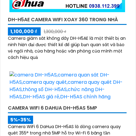
DH-H5AE CAMERA WIFI XOAY 360 TRONG NHÀ
1,100,000 ₫
1,300,000 ₫
Camera giám sát không dây DH-H5AE là một thiết bị an
ninh hiện đại được thiết kế để giúp bạn quan sát và bảo
vệ ngôi nhà, cửa hàng hoặc văn phòng của mình một
cách hiệu quả
CAMERA WIFI 6 DAHUA DH-H5AS 5MP
5%-35%
Camera WiFi 6 DaHua DH-H5AS là dòng camera quay
quét 355° trong nhà 5MP hỗ trợ Wi-Fi 6 băng tần