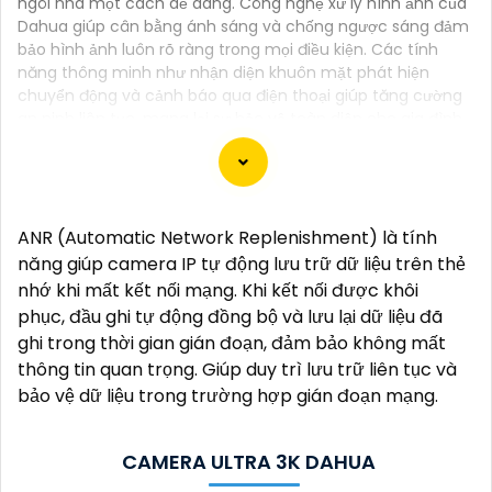
ngôi nhà một cách dễ dàng. Công nghệ xử lý hình ảnh của
Dahua giúp cân bằng ánh sáng và chống ngược sáng đảm
bảo hình ảnh luôn rõ ràng trong mọi điều kiện. Các tính
năng thông minh như nhận diện khuôn mặt phát hiện
chuyển động và cảnh báo qua điện thoại giúp tăng cường
an ninh liên tục, mang lại sự bảo vệ toàn diện cho gia đình
Dưới đây là 10 tư vấn giúp bạn chọn mua camera ghi
ANR (Automatic Network Replenishment) là tính
âm trong nhà với hình ảnh chất lượng sắc nét:
năng giúp camera IP tự động lưu trữ dữ liệu trên thẻ
1:
Độ phân giải: Chọn camera có độ phân giải cao, ít
nhớ khi mất kết nối mạng. Khi kết nối được khôi
nhất là 1080p để nâng cao an toàn hình ảnh rõ
phục, đầu ghi tự động đồng bộ và lưu lại dữ liệu đã
nét.
2:
Góc quay: Chọn camera có góc quay rộng để
ghi trong thời gian gián đoạn, đảm bảo không mất
có thể quan sát được nhiều góc khác nhau.
3:
Chất
thông tin quan trọng. Giúp duy trì lưu trữ liên tục và
lượng hình ảnh ban đêm: Camera có chức năng
bảo vệ dữ liệu trong trường hợp gián đoạn mạng.
quan sát ban đêm với hồng ngoại sẽ giúp bạn có
hình ảnh chất lượng vào buổi tối.
4:
Kết nối không
CAMERA ULTRA 3K DAHUA
dây: Chọn camera có kết nối không dây để dễ dàng