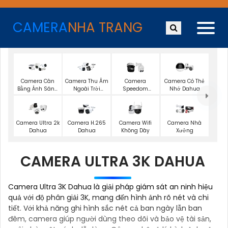
CAMERA
NHA TRANG
Camera Cân
Camera Thu Âm
Camera
Camera Có Thẻ
Bằng Ánh Sáng
Ngoài Trời
Speedom
Nhớ Dahua
Super Adapt
Dahua
Dahua
Camera Wifi
Camera Ultra 2k
Camera H.265
Camera Nhà
Không Dây
Dahua
Dahua
Xưởng
CAMERA ULTRA 3K DAHUA
Camera Ultra 3K Dahua là giải pháp giám sát an ninh hiệu
quả với độ phân giải 3K, mang đến hình ảnh rõ nét và chi
tiết. Với khả năng ghi hình sắc nét cả ban ngày lẫn ban
đêm, camera giúp người dùng theo dõi và bảo vệ tài sản,