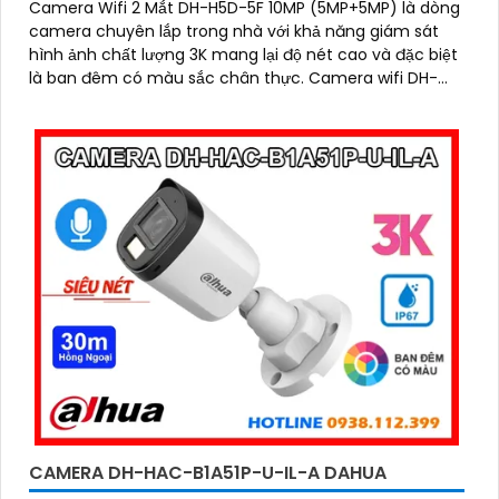
Camera Wifi 2 Mắt DH-H5D-5F 10MP (5MP+5MP) là dòng
camera chuyên lắp trong nhà với khả năng giám sát
hình ảnh chất lượng 3K mang lại độ nét cao và đặc biệt
là ban đêm có màu sắc chân thực. Camera wifi DH-
H5D-5F còn giúp đảm bảo an ninh hiệu quả với tính
năng phát hiện người và thú cưng với độ chính xác cao
CAMERA DH-HAC-B1A51P-U-IL-A DAHUA