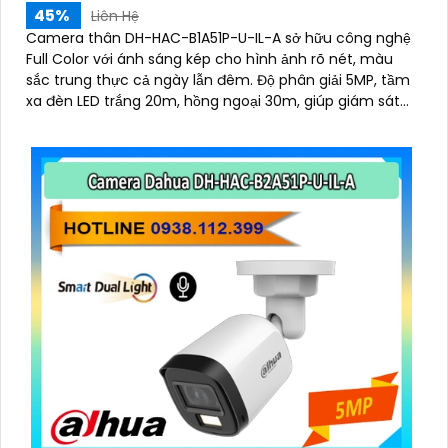
45%
Liên Hệ
Camera thân DH-HAC-B1A51P-U-IL-A sở hữu công nghệ
Full Color với ánh sáng kép cho hình ảnh rõ nét, màu
sắc trung thực cả ngày lẫn đêm. Độ phân giải 5MP, tầm
xa đèn LED trắng 20m, hồng ngoại 30m, giúp giám sát
hiệu quả trong mọi môi trường