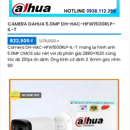
CAMERA DAHUA 5.0MP DH-HAC-HFW1500RLP-
IL-T
822,500 ₫
1,175,000 ₫
Camera DH-HAC-HFW1500RLP-IL-T mang lại hình ảnh
5.0MP CMOS sắc nét với độ phân giải 2880×1620 cùng
tốc độ 25fps ổn định. Ống kính cố định 3. 6mm góc nhìn
90