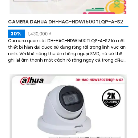
CAMERA DAHUA DH-HAC-HDW1500TLQP-A-S2
30%
1,430,000 ₫
Camera quan sát DH-HAC-HDW1500TLQP-A-S2 là một
thiết bị hiện đại được sử dụng rộng rãi trong lĩnh vực an
ninh. Với khả năng thu âm hồng ngoại SMD, nó có thể
ghi lại âm thanh một cách rõ ràng ngay cả trong điều
kiện ánh sáng kém