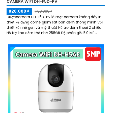
CAMERA WIFI DH-F5D-PV
826,000 ₫
1,180,000 ₫
Đượccamera DH-F5D-PV là một camera không dây IP
thiết kế dạng dome giám sát ban đêm thông minh Với
thiết kế nhỏ gọn và mỹ thuật Hỗ trợ đàm thoại 2 chiều
Hỗ trợ khe cắm thẻ nhớ 256GB Độ phân giải 5.0 MP
camera thích hợp cho nhiều loại công trình