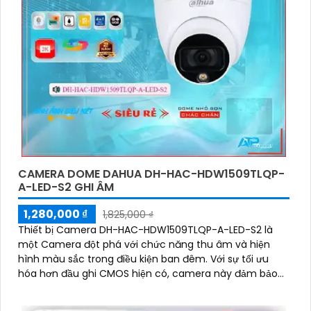
CAMERA DOME DAHUA DH-HAC-HDW1509TLQP-
A-LED-S2 GHI ÂM
1,280,000 ₫
1,825,000 ₫
Thiết bị Camera DH-HAC-HDW1509TLQP-A-LED-S2 là
một Camera đột phá với chức năng thu âm và hiện
hình màu sắc trong điều kiện ban đêm. Với sự tối ưu
hóa hơn đầu ghi CMOS hiện có, camera này đảm bảo
việc giám sát ban đêm có màu sắc trung thực hơn