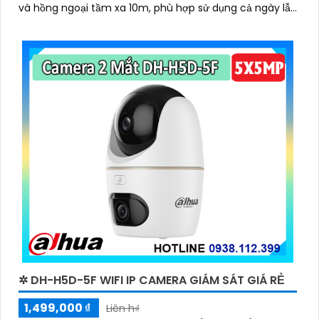
và hồng ngoại tầm xa 10m, phù hợp sử dụng cả ngày lẫn
đêm
✲ DH-H5D-5F WIFI IP CAMERA GIÁM SÁT GIÁ RẺ
1,499,000 ₫
Liên h₫