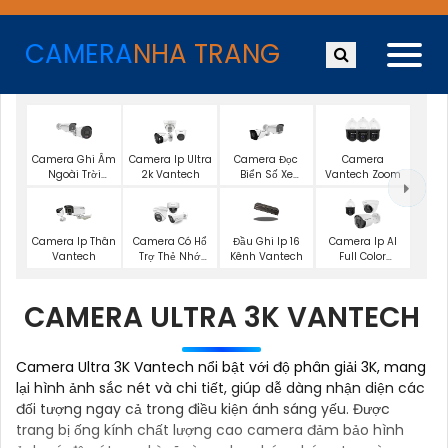
CAMERA
NHA TRANG
Camera Ghi Âm
Camera Ip Ultra
Camera Đọc
Camera
Ngoài Trời
2k Vantech
Biển Số Xe
Vantech Zoom
Vantech
Vantech
Camera Ip Thân
Camera Có Hổ
Đầu Ghi Ip 16
Camera Ip AI
Vantech
Trợ Thẻ Nhớ
Kênh Vantech
Full Color
Vantech
Vantech
CAMERA ULTRA 3K VANTECH
Camera Ultra 3K Vantech nổi bật với độ phân giải 3K, mang
lại hình ảnh sắc nét và chi tiết, giúp dễ dàng nhận diện các
đối tượng ngay cả trong điều kiện ánh sáng yếu. Được
trang bị ống kính chất lượng cao camera đảm bảo hình