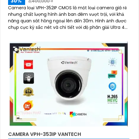
30%
3,400,000 ₫
Camera loại VPH-352IP CMOS là một loại camera giá rẻ
nhưng chất lượng hình ảnh ban đêm vượt trội, với khả
năng quan sát hồng ngoại lên đến 30m. Hình ảnh được
chụp cực kỳ sắc nét và chi tiết với độ phân giải Ultra 4k
lite
CAMERA VPH-353IP VANTECH