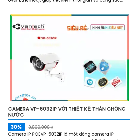
over Ethernet), giúp tiết kiệm thời gian và công sức
trong việc cấu hình và cài đặt
CAMERA VP-6032IP VỚI THIẾT KẾ THÂN CHỐNG
NƯỚC
30%
3,800,000 ₫
Camera IP POEVP-6032IP là một dòng camera IP