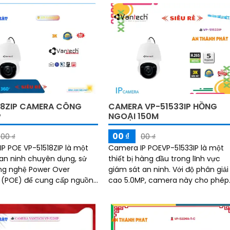
18ZIP CAMERA CÔNG
CAMERA VP-51533IP HỒNG
P
NGOẠI 150M
00 ₫
00 ₫
00 ₫
P POE VP-51518ZIP là một
Camera IP POEVP-51533IP là một
n ninh chuyên dụng, sử
thiết bị hàng đầu trong lĩnh vực
ng nghệ Power Over
giám sát an ninh. Với độ phân giải
 (POE) để cung cấp nguồn
cao 5.0MP, camera này cho phép
truyền dữ liệu thông qua
bạn quan sát chi tiết và rõ nét
ethernet duy...