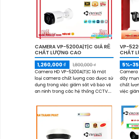
CAMERA VP-5200A|T|C GIÁ RẺ
VP-522
CHẤT LƯỢNG CAO
CHẤT 
1,260,000 ₫
5%-3
1,800,000 ₫
Camera HD VP-5200A|T|C là một
Camera 
loại camera chất lượng cao được sử
dây mạng
dụng trong việc giám sát và bảo vệ
chất lượ
an ninh trong các hệ thống CCTV.
việc giá
Với chất lượng hình ảnh HD, camera
này cung...