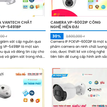
 VANTECH CHẤT
CAMERA VP-6002IP CÔNG
VP-5491BP
NGHỆ HIỆN ĐẠI
30%
00 ₫
3,600,000 ₫
giám sát cấp nguồn qua
Camera IP POEVP-6002IP là một s
 VP-5491BP là một sản
phẩm camera an ninh chất lượng
u quả và đáng tin cậy cho
cao, được thiết kế với công nghệ
 vệ và giám sát trong nhà.
tiên tiến để cung cấp hình ảnh sắ
năng chống ngược sáng
nét và chất lượng. Với chức năng
db, camera...
Power over...