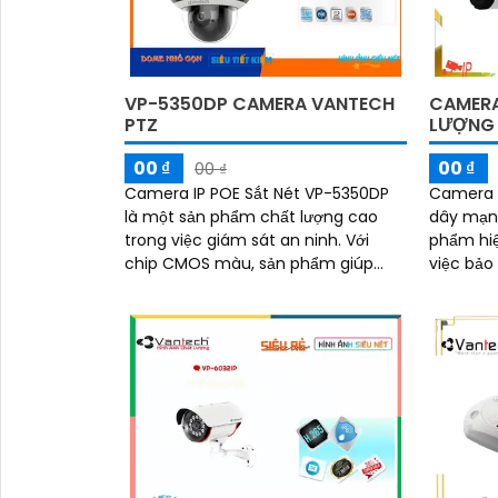
VP-5350DP CAMERA VANTECH
CAMERA
PTZ
LƯỢNG 
00 ₫
00 ₫
00 ₫
Camera IP POE Sắt Nét VP-5350DP
Camera 
là một sản phẩm chất lượng cao
dây mạng
trong việc giám sát an ninh. Với
phẩm hiệ
chip CMOS màu, sản phẩm giúp
việc bảo
hình ảnh trở nên sắc nét hơn
Với khả 
DWDR 120