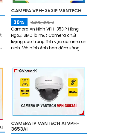
CAMERA VPH-353IP VANTECH
30%
3,300,000 ₫
Camera An Ninh VPH-353IP Hồng
t
Ngoại SMD là một Camera chất
,
lượng cao trong lĩnh vực camera an
ninh. Với hình ảnh ban đêm sáng
đẹp nhờ công nghệ Hồng Ngoại
30m, bạn có thể yên tâm giám sát
cả ngày lẫn đêm
CAMERA IP VANTECH AI VPH-
I
3653AI