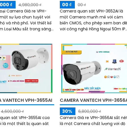
000 ₫
00 ₫
4,980,000 ₫
00 ₫
 Loại Camera Giá re VPH-
Camera quan sát VPH-3652AI là
 một sự lựa chọn tuyệt vời
một Camera mạnh mẽ với cảm
 nhà phố. Với thiết kế
biến CMOS, cho phép xem ban đ
 Loại Màu sắt trong sáng
với công nghệ Hồng Ngoại 50m IP
n giải 5
POE. Camera này có khả năng xử lý
hình ảnh thiếu sáng tốt nhờ công
nghệ Hồng Ngoại SMD
 VANTECH VPH-3655AI
CAMERA VANTECH VPH-3656A
30%
4,600,000 ₫
6,800,000 ₫
quan sát VPH-3655AI của
Camera Giá re VPH-3656AI sắt né
 là một thiết bị quan sát
là một Camera chất lượng với độ