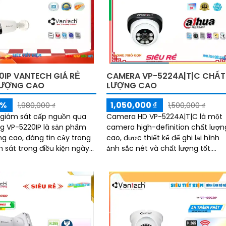
0IP VANTECH GIÁ RẺ
CAMERA VP-5224A|T|C CHẤT
LƯỢNG CAO
LƯỢNG CAO
5%
1,050,000 ₫
1,980,000 ₫
1,500,000 ₫
giám sát cấp nguồn qua
Camera HD VP-5224A|T|C là một
 VP-5220IP là sản phẩm
camera high-definition chất lượn
ng cao, đáng tin cậy trong
cao, được thiết kế để ghi lại hình
m sát trong điều kiện ngày
ảnh sắc nét và chất lượng tốt.
và đêm. Với độ phân giải 5
Camera này sử dụng công nghệ 
cho phép bạn xem và ghi lại các
hình ảnh và video với độ phân giải
cao