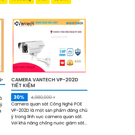
✨
CAMERA VANTECH VP-202D
TIẾT KIỆM
30%
4,980,000 ₫
à
Camera quan sát Công Nghệ POE
 ý
VP-202D là một sản phẩm đáng chú
ý trong lĩnh vực camera quan sát.
Với khả năng chống nước giám sát
c
trong điều kiện khắc nghiệt, nó đảm