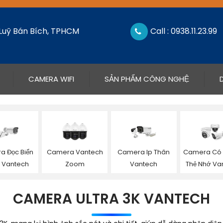
 Luỹ Bán Bích, TPHCM
Call : 0938.11.23.99
CAMERA WIFI
SẢN PHẨM CÔNG NGHỆ
a Đọc Biển
Camera Vantech
Camera Ip Thân
Camera Có 
e Vantech
Zoom
Vantech
Thẻ Nhớ Va
CAMERA ULTRA 3K VANTECH