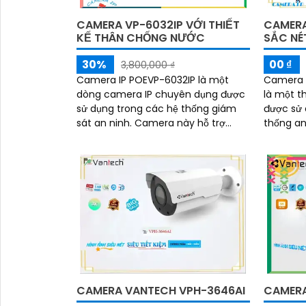
CAMERA VP-6032IP VỚI THIẾT
CAMERA
KẾ THÂN CHỐNG NƯỚC
SẮC NÉ
30%
00 ₫
3,800,000 ₫
Camera IP POEVP-6032IP là một
Camera A
dòng camera IP chuyên dụng được
là một t
sử dụng trong các hệ thống giám
được sử 
sát an ninh. Camera này hỗ trợ
thống an
công nghệ Power over Ethernet
cộng, cử
(POE), cho phép truyền...
đình. Với độ phân giải 2MP, chất
lượng hì
CAMERA VANTECH VPH-3646AI
CAMERA