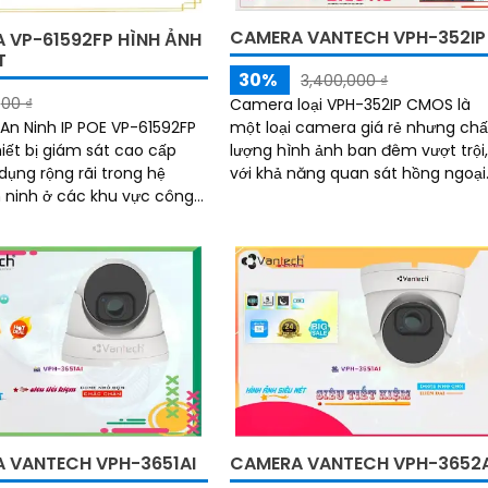
CAMERA VANTECH VPH-352IP
 VP-61592FP HÌNH ẢNH
T
30%
3,400,000 ₫
00 ₫
Camera loại VPH-352IP CMOS là
một loại camera giá rẻ nhưng chấ
n Ninh IP POE VP-61592FP
lượng hình ảnh ban đêm vượt trội
hiết bị giám sát cao cấp
với khả năng quan sát hồng ngoại
dụng rộng rãi trong hệ
lên đến 30m. Hình ảnh được chụp
 ninh ở các khu vực công
cực kỳ sắc nét và chi tiết với độ
a hàng, văn phòng và gia
phân giải Ultra 4k lite
nh ảnh rõ nét và sắc nét
 VANTECH VPH-3651AI
CAMERA VANTECH VPH-3652A