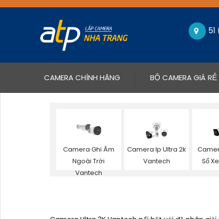
51
(CURRENT)
CAMERA CHÍNH HÃNG
BỘ CAMERA GIÁ RẺ
Camera Ghi Âm
Camera Ip Ultra 2k
Camer
Ngoài Trời
Vantech
Số X
Vantech