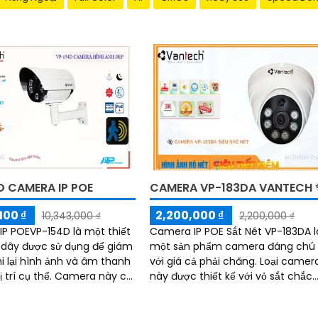
D CAMERA IP POE
CAMERA VP-183DA VANTECH 
100 ₫
2,200,000 ₫
10,343,000 ₫
2,200,000 ₫
P POEVP-154D là một thiết
Camera IP POE Sắt Nét VP-183DA l
 dây được sử dụng để giám
một sản phẩm camera đáng chú
hi lại hình ảnh và âm thanh
với giá cả phải chăng. Loại camera
ị trí cụ thể. Camera này có
này được thiết kế với vỏ sắt chắc
 truyền dữ liệu qua mạng
chắn, giúp bảo vệ camera khỏi cá
tác động bên ngoài