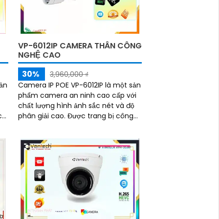
VP-6012IP CAMERA THÂN CÔNG
NGHỆ CAO
30%
3,960,000 ₫
ản
Camera IP POE VP-6012IP là một sản
phẩm camera an ninh cao cấp với
chất lượng hình ảnh sắc nét và độ
c
phân giải cao. Được trang bị công
nghệ POE (Power over Ethernet),
giúp tiết kiệm thời gian và công sức
trong việc cấu hình và cài đặt