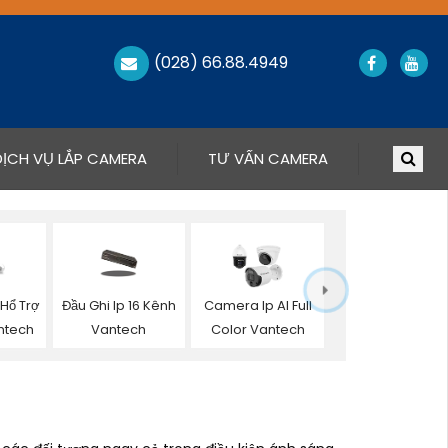
(028) 66.88.4949
DỊCH VỤ LẮP CAMERA
TƯ VẤN CAMERA
Hổ Trợ
Đầu Ghi Ip 16 Kênh
Camera Ip AI Full
ntech
Vantech
Color Vantech