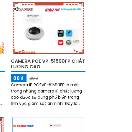
bảo cho bạn hình ảnh rõ ràng và
sắc nét trong mọi trường hợp
CAMERA POE VP-51590FP CHẤT
LƯỢNG CAO
00 ₫
00 ₫
Camera IP POEVP-51590FP là một
trong những camera IP chất lượng
cao được sử dụng phổ biến trong
lĩnh vực giám sát an ninh. Đây là
một camera PoE (Power over
Ethernet), có nghĩa...