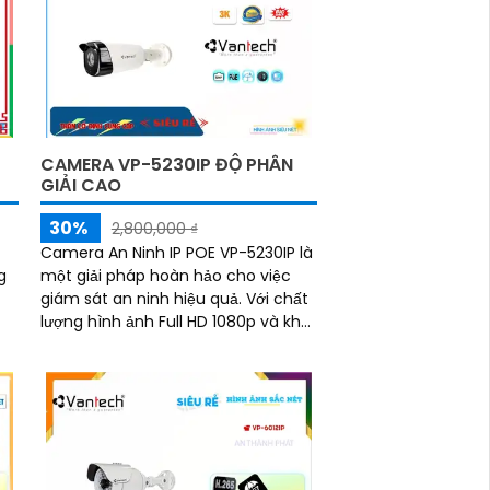
CAMERA VP-5230IP ĐỘ PHÂN
GIẢI CAO
30%
2,800,000 ₫
Camera An Ninh IP POE VP-5230IP là
g
một giải pháp hoàn hảo cho việc
giám sát an ninh hiệu quả. Với chất
lượng hình ảnh Full HD 1080p và khả
HD
năng xem trong ban đêm thông
qua công...