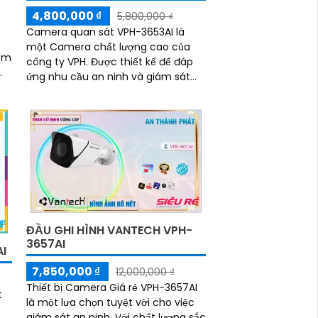
4,800,000 ₫
5,800,000 ₫
Camera quan sát VPH-3653AI là
một Camera chất lượng cao của
êm
công ty VPH. Được thiết kế để đáp
ứng nhu cầu an ninh và giám sát
của khách hàng. Camera này có độ
phân giải cao 4K,...
ĐẦU GHI HÌNH VANTECH VPH-
3657AI
I
7,850,000 ₫
12,000,000 ₫
Thiết bị Camera Giá rẻ VPH-3657AI
t
là một lựa chọn tuyệt vời cho việc
giám sát an ninh. Với chất lượng sắc