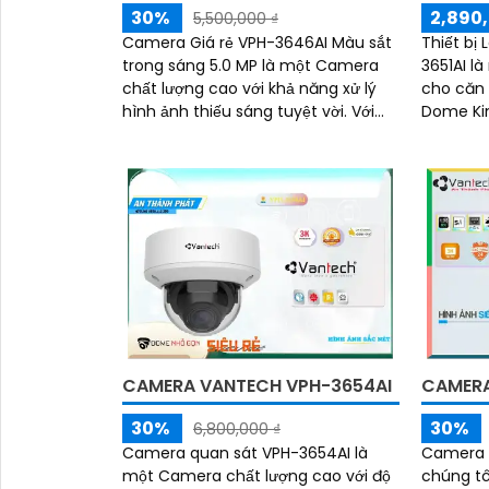
30%
2,890,
5,500,000 ₫
Camera Giá rẻ VPH-3646AI Màu sắt
Thiết bị
trong sáng 5.0 MP là một Camera
3651AI là
chất lượng cao với khả năng xử lý
cho căn hộ và
hình ảnh thiếu sáng tuyệt vời. Với
Dome Kim
công nghệ Hồng Ngoại EXIR mạnh
và độ phâ
mẽ, camera...
CAMERA VANTECH VPH-3654AI
CAMERA
30%
30%
6,800,000 ₫
Camera quan sát VPH-3654AI là
Camera 
một Camera chất lượng cao với độ
chúng tôi