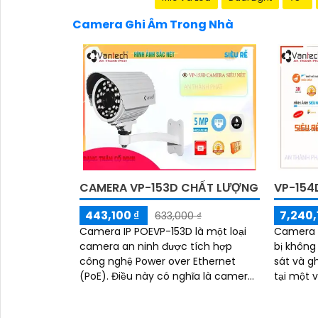
Camera Ghi Âm Trong Nhà
CAMERA VP-153D CHẤT LƯỢNG
VP-154
443,100 ₫
7,240,
633,000 ₫
Camera IP POEVP-153D là một loại
Camera I
camera an ninh được tích hợp
bị không
công nghệ Power over Ethernet
sát và g
(PoE). Điều này có nghĩa là camera
tại một v
có thể nhận nguồn điện và truyền
khả năng
dữ liệu qua cùng...
thông...