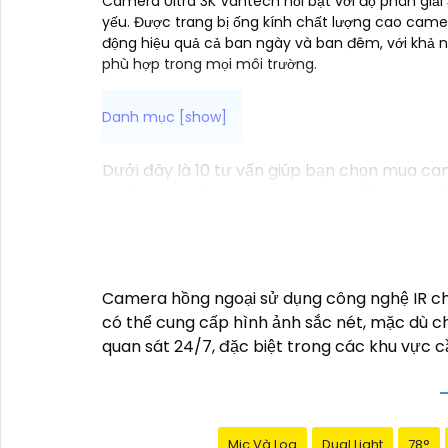
Camera Ultra 3K Vantech nổi bật với độ phân giải 
yếu. Được trang bị ống kính chất lượng cao cam
động hiệu quả cả ban ngày và ban đêm, với khả nă
phù hợp trong mọi môi trường.
Dưới đây là 10 tư vấn giúp bạn chọn mua ca
1:
Độ phân giải: Chọn camera có độ phân giải 
rộng để có thể quan sát được nhiều góc khá
giúp bạn có hình ảnh chất lượng vào buổi tối
năng lưu trữ: Chọn camera có khả năng lưu
Camera có chức năng xoay và zoom giúp bạn
Camera hồng ngoại sử dụng công nghệ IR ch
để bạn có thể xem hình ảnh mọi lúc mọi nơi 
có thể cung cấp hình ảnh sắc nét, mặc dù ch
hiện chuyển động ngoài dự kiến.
9:
Tích hợp m
quan sát 24/7, đặc biệt trong các khu vực 
nhà.
10:
Thương hiệu uy tín: Chọn camera từ 
Mic Và Loa
Dual Light
78°