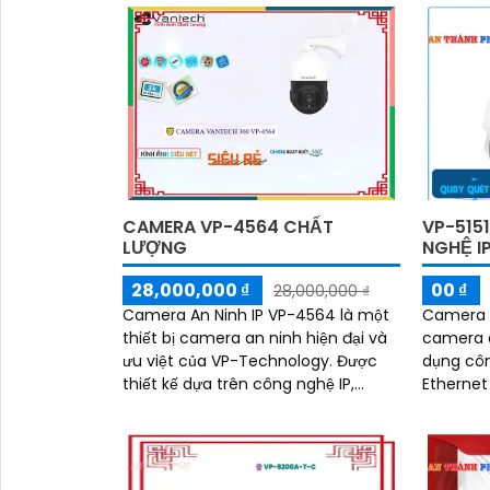
'
CAMERA VP-4564 CHẤT
VP-515
LƯỢNG
NGHỆ I
28,000,000 ₫
00 ₫
28,000,000 ₫
Camera An Ninh IP VP-4564 là một
Camera I
thiết bị camera an ninh hiện đại và
camera a
ưu việt của VP-Technology. Được
dụng cô
thiết kế dựa trên công nghệ IP,
Ethernet
camera này mang đến những tính
điện và 
năng mạnh mẽ và độ tin cậy cao
một cáp 
trong việc giám sát và bảo vệ an
ninh