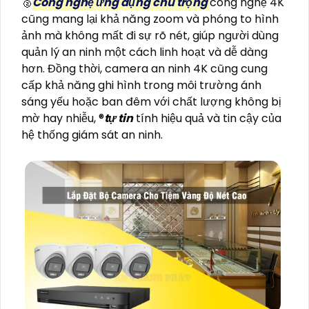
🥈️
Công nghệ ứng dụng chú trọng
công nghệ 4K
cũng mang lại khả năng zoom và phóng to hình
ảnh mà không mất đi sự rõ nét, giúp người dùng
quản lý an ninh một cách linh hoạt và dễ dàng
hơn. Đồng thời, camera an ninh 4K cũng cung
cấp khả năng ghi hình trong môi trường ánh
sáng yếu hoặc ban đêm với chất lượng không bị
mờ hay nhiễu, ®️
tự tin
tính hiệu quả và tin cậy của
hệ thống giám sát an ninh.