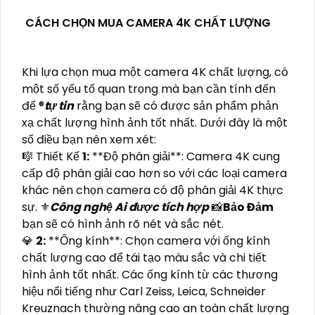
CÁCH CHỌN MUA CAMERA 4K CHẤT LƯỢNG
Khi lựa chọn mua một camera 4K chất lượng, có
một số yếu tố quan trọng mà bạn cần tính đến
để ®️
tự tin
rằng bạn sẽ có được sản phẩm phản
xạ chất lượng hình ảnh tốt nhất. Dưới đây là một
số điều bạn nên xem xét:
🎼️ Thiết Kế
1:
**Độ phân giải**: Camera 4K cung
cấp độ phân giải cao hơn so với các loại camera
khác nên chọn camera có độ phân giải 4K thực
sự. ⚜️
Công nghệ Ai được tích hợp
📸
Bảo Đảm
bạn sẽ có hình ảnh rõ nét và sắc nét.
💎
2:
**Ống kính**: Chọn camera với ống kính
chất lượng cao để tái tạo màu sắc và chi tiết
hình ảnh tốt nhất. Các ống kính từ các thương
hiệu nổi tiếng như Carl Zeiss, Leica, Schneider
Kreuznach thường nâng cao an toàn chất lượng