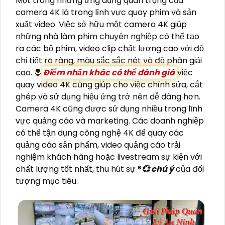
Một trong những ứng dụng quan trọng của
camera 4K là trong lĩnh vực quay phim và sản
xuất video. Việc sở hữu một camera 4K giúp
những nhà làm phim chuyên nghiệp có thể tạo
ra các bộ phim, video clip chất lượng cao với độ
chi tiết rõ ràng, màu sắc sắc nét và độ phân giải
cao. 🤴
Điểm nhấn khác có thể đánh giá
việc
quay video 4K cũng giúp cho việc chỉnh sửa, cắt
ghép và sử dụng hiệu ứng trở nên dễ dàng hơn.
Camera 4K cũng được sử dụng nhiều trong lĩnh
vực quảng cáo và marketing. Các doanh nghiệp
có thể tận dụng công nghệ 4K để quay các
quảng cáo sản phẩm, video quảng cáo trải
nghiệm khách hàng hoặc livestream sự kiện với
chất lượng tốt nhất, thu hút sự ®️
💞 chú ý
của đối
tượng mục tiêu.