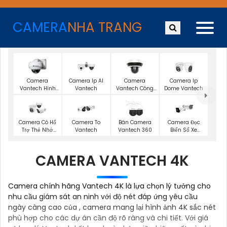
CAMERA
NHA TRANG
Camera
Camera Ip AI
Camera
Camera Ip
Vantech Hình
Vantech
Vantech Công
Dome Vantech
Ảnh 2K
Nghệ Ai
Camera Có Hổ
Camera To
Bán Camera
Camera Đọc
Trợ Thẻ Nhớ
Vantech
Vantech 360
Biển Số Xe
Vantech
Vantech
CAMERA VANTECH 4K
Camera chính hãng Vantech 4K là lựa chọn lý tưởng cho
nhu cầu giám sát an ninh với độ nét đáp ứng yêu cầu
ngày càng cao của , camera mang lại hình ảnh 4K sắc nét
phù hợp cho các dự án cần độ rõ ràng và chi tiết. Với giá