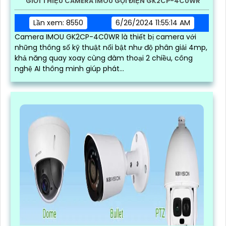
GIỚI THIỆU CAMERA IMOU GỌI ĐIỆN GK2CP-4C0WR
Lần xem: 8550
6/26/2024 11:55:14 AM
Camera IMOU GK2CP-4C0WR là thiết bị camera với
những thông số kỹ thuật nổi bật như độ phân giải 4mp,
khả năng quay xoay cùng đàm thoại 2 chiều, công
nghệ AI thông minh giúp phát...