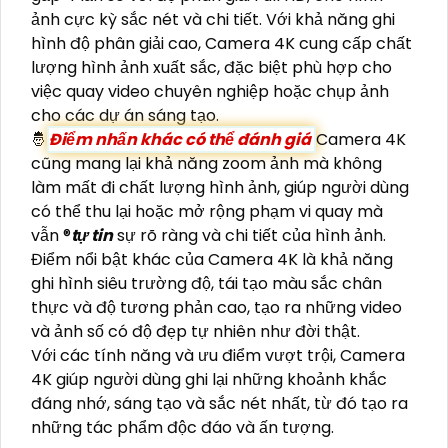
ảnh cực kỳ sắc nét và chi tiết. Với khả năng ghi
hình độ phân giải cao, Camera 4K cung cấp chất
lượng hình ảnh xuất sắc, đặc biệt phù hợp cho
việc quay video chuyên nghiệp hoặc chụp ảnh
cho các dự án sáng tạo.
🤴
Điểm nhấn khác có thể đánh giá
Camera 4K
cũng mang lại khả năng zoom ảnh mà không
làm mất đi chất lượng hình ảnh, giúp người dùng
có thể thu lại hoặc mở rộng phạm vi quay mà
vẫn ®️
tự tin
sự rõ ràng và chi tiết của hình ảnh.
Điểm nổi bật khác của Camera 4K là khả năng
ghi hình siêu trường độ, tái tạo màu sắc chân
thực và độ tương phản cao, tạo ra những video
và ảnh số có độ đẹp tự nhiên như đời thật.
Với các tính năng và ưu điểm vượt trội, Camera
4K giúp người dùng ghi lại những khoảnh khắc
đáng nhớ, sáng tạo và sắc nét nhất, từ đó tạo ra
những tác phẩm độc đáo và ấn tượng.