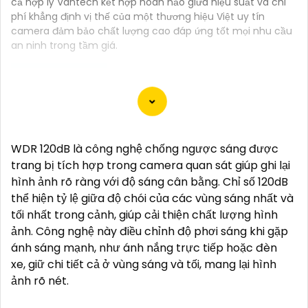
cả hợp lý Vantech kết hợp hoàn hảo giữa hiệu suất và chi
phí khẳng định vị thế của một thương hiệu Việt uy tín
camera đảm bảo chất lượng cao đáp ứng tốt mọi nhu cầu
an ninh trong tầm giá.
Dưới đây là 130 từ giới thiệu cho Camera 4K Siêu Sắc
Nét:
WDR 120dB là công nghệ chống ngược sáng được
"Camera 4K Siêu Sắc Nét là sự lựa chọn hoàn hảo
trang bị tích hợp trong camera quan sát giúp ghi lại
cho việc giám sát và ghi hình chất lượng cao. Với độ
hình ảnh rõ ràng với độ sáng cân bằng. Chỉ số 120dB
phân giải siêu nét 4K, bạn sẽ có những hình ảnh rõ
thể hiện tỷ lệ giữa độ chói của các vùng sáng nhất và
nét, sống động và chi tiết. Được trang bị công nghệ
tối nhất trong cảnh, giúp cải thiện chất lượng hình
hiện đại, Camera này cung cấp hình ảnh chất lượng
ảnh. Công nghệ này điều chỉnh độ phơi sáng khi gặp
ngay cả trong điều kiện ánh sáng yếu. 〘 Chú trọn
ánh sáng mạnh, như ánh nắng trực tiếp hoặc đèn
lớn nhất là tính năng ghi hình dài hạn và khả năng
xe, giữ chi tiết cả ở vùng sáng và tối, mang lại hình
ghi đồng thời nhiều góc quay giúp bạn bảo vệ nhà
ảnh rõ nét.
cửa và tài sản một cách hiệu quả. Với thiết kế tiện lợi,
dễ dàng lắp đặt và sử dụng, Camera 4K Siêu Sắc Nét