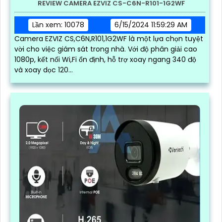
REVIEW CAMERA EZVIZ CS-C6N-R101-1G2WF
Lần xem: 10078
6/15/2024 11:59:29 AM
Camera EZVIZ CS,C6N,R101,1G2WF là một lựa chọn tuyệt
vời cho việc giám sát trong nhà. Với độ phân giải cao
1080p, kết nối Wi,Fi ổn định, hỗ trợ xoay ngang 340 độ
và xoay dọc 120...