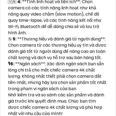
🇻🇳
4:
**Tính linh hoạt và tiện ích**: Chọn
camera có các tính năng linh hoạt như khả
năng quay video chậm (slow motion), chế độ
quay time-lapse, và các tính năng kết nối như
Wi-Fi, Bluetooth để dễ dàng chia sẻ và lưu trữ
hình ảnh.
♋
5:
**Thương hiệu và đánh giá từ người dùng**:
Chọn camera từ các thương hiệu uy tín và được
đánh giá tốt từ người dùng để nâng cao an toàn
chất lượng và dịch vụ hỗ trợ sau bán hàng tốt.
🎙
6:
**Ngân sách**: Xác định ngân sách bạn sẵn
lòng chi trả cho một chiếc camera 4K chất
lượng. Không nhất thiết phải chọn camera đắt
tiền nhất, nhưng hãy lựa chọn sản phẩm tốt nhất
trong phạm vi ngân sách của bạn.
Nhớ kiểm tra và so sánh các sản phẩm và đánh
giá trước khi quyết định mua. Chúc bạn tìm
được chiếc camera 4K chất lượng và phù hợp
nhất với nhu cầu của mình!