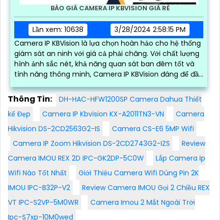
BÁO GIÁ CAMERA IP KBVISION GIÁ RÈ
Lần xem: 10638
3/28/2024 2:58:15 PM
Camera IP KBVision là lựa chọn hoàn hảo cho hệ thống
giám sát an ninh với giá cả phải chăng. Với chất lượng
hình ảnh sắc nét, khả năng quan sát ban đêm tốt và
tính năng thông minh, Camera IP KBVision đáng để đầu
tư
Thông Tin:
DH-HAC-HFW1200SP Camera Dahua Thiết
kế Đẹp
Camera IP Kbvision KX-A2011TN3-VN
Camera
Hikvision DS-2CD2563G2-IS
Camera CS-E6 5MP Wifi
Camera IP Zoom Hikvision DS-2CD2743G2-IZS
Review
Camera IMOU REX 2D IPC-GK2DP-5C0W
Lắp Camera Ip
Wifi Nào Tốt Nhất
Giới Thiệu Camera Wifi Dùng Pin 2K
IMOU IPC-B32P-V2
Review Camera IMOU Gọi 2 Chiều REX
VT IPC-S2VP-5M0WR
Camera Imou 2 Mắt Ngoài Trời
Ipc-S7xp-10M0wed