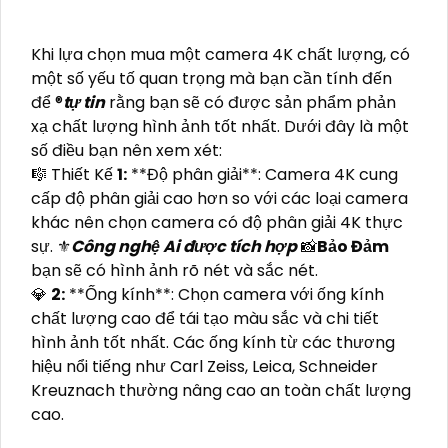
Khi lựa chọn mua một camera 4K chất lượng, có
một số yếu tố quan trọng mà bạn cần tính đến
để ®️
tự tin
rằng bạn sẽ có được sản phẩm phản
xạ chất lượng hình ảnh tốt nhất. Dưới đây là một
số điều bạn nên xem xét:
🎼️ Thiết Kế
1:
**Độ phân giải**: Camera 4K cung
cấp độ phân giải cao hơn so với các loại camera
khác nên chọn camera có độ phân giải 4K thực
sự. ⚜️
Công nghệ Ai được tích hợp
📸
Bảo Đảm
bạn sẽ có hình ảnh rõ nét và sắc nét.
💎
2:
**Ống kính**: Chọn camera với ống kính
chất lượng cao để tái tạo màu sắc và chi tiết
hình ảnh tốt nhất. Các ống kính từ các thương
hiệu nổi tiếng như Carl Zeiss, Leica, Schneider
Kreuznach thường nâng cao an toàn chất lượng
cao.