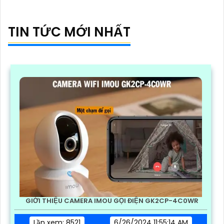
TIN TỨC MỚI NHẤT
GIỚI THIỆU CAMERA IMOU GỌI ĐIỆN GK2CP-4C0WR
Lần xem: 8521
6/26/2024 11:55:14 AM