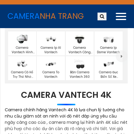
CAMERA
NHA TRANG
Camera
Camera Ip AI
Camera
Camera Ip
Vantech Hình
Vantech
Vantech Công
Dome Vantech
Ảnh 2K
Nghệ Ai
Camera Có Hổ
Camera To
Bán Camera
Camera Đọc
Trợ Thẻ Nhớ
Vantech
Vantech 360
Biển Số Xe
Vantech
Vantech
CAMERA VANTECH 4K
Camera chính hãng Vantech 4K là lựa chọn lý tưởng cho
nhu cầu giám sát an ninh với độ nét đáp ứng yêu cầu
ngày càng cao của , camera mang lại hình ảnh 4K sắc nét
phù hợp cho các dự án cần độ rõ ràng và chi tiết. Với giá