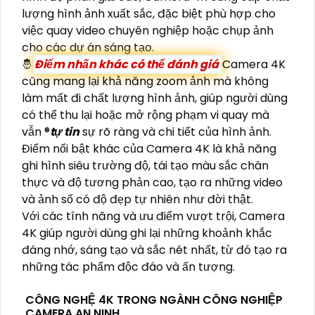
lượng hình ảnh xuất sắc, đặc biệt phù hợp cho
việc quay video chuyên nghiệp hoặc chụp ảnh
cho các dự án sáng tạo.
🤴
Điểm nhấn khác có thể đánh giá
Camera 4K
cũng mang lại khả năng zoom ảnh mà không
làm mất đi chất lượng hình ảnh, giúp người dùng
có thể thu lại hoặc mở rộng phạm vi quay mà
vẫn ®️
tự tin
sự rõ ràng và chi tiết của hình ảnh.
Điểm nổi bật khác của Camera 4K là khả năng
ghi hình siêu trường độ, tái tạo màu sắc chân
thực và độ tương phản cao, tạo ra những video
và ảnh số có độ đẹp tự nhiên như đời thật.
Với các tính năng và ưu điểm vượt trội, Camera
4K giúp người dùng ghi lại những khoảnh khắc
đáng nhớ, sáng tạo và sắc nét nhất, từ đó tạo ra
những tác phẩm độc đáo và ấn tượng.
CÔNG NGHỆ 4K TRONG NGÀNH CÔNG NGHIỆP
CAMERA AN NINH