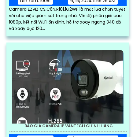
Lần xem: 10051
6/15/2024 11:59:29 AM
Camera EZVIZ CS,C6N,R101,1G2WF là một lựa chọn tuyệt
vời cho việc giám sát trong nhà. Với độ phân giải cao
1080p, kết nối Wi,Fi ổn định, hỗ trợ xoay ngang 340 độ
và xoay dọc 120...
BÁO GIÁ CAMERA IP VANTECH CHÍNH HÃNG