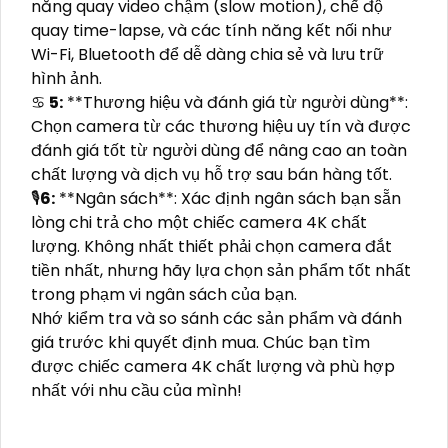
năng quay video chậm (slow motion), chế độ
quay time-lapse, và các tính năng kết nối như
Wi-Fi, Bluetooth để dễ dàng chia sẻ và lưu trữ
hình ảnh.
♋
5:
**Thương hiệu và đánh giá từ người dùng**:
Chọn camera từ các thương hiệu uy tín và được
đánh giá tốt từ người dùng để nâng cao an toàn
chất lượng và dịch vụ hỗ trợ sau bán hàng tốt.
🎙
6:
**Ngân sách**: Xác định ngân sách bạn sẵn
lòng chi trả cho một chiếc camera 4K chất
lượng. Không nhất thiết phải chọn camera đắt
tiền nhất, nhưng hãy lựa chọn sản phẩm tốt nhất
trong phạm vi ngân sách của bạn.
Nhớ kiểm tra và so sánh các sản phẩm và đánh
giá trước khi quyết định mua. Chúc bạn tìm
được chiếc camera 4K chất lượng và phù hợp
nhất với nhu cầu của mình!