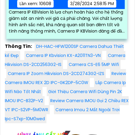
Lần xem: 10608
3/28/2024 2:58:15 PM
Camera IP KBVision là lựa chọn hoàn hảo cho hệ thống
giám sát an ninh với giá cả phải chăng. Với chất lượng
hình ảnh sắc nét, khả năng quan sát ban đêm tốt và
tính năng thông minh, Camera IP KBVision đáng để đầu
tư
Thông Tin:
DH-HAC-HFW1200SP Camera Dahua Thiết
kế Đẹp
Camera IP Kbvision KX-A2011TN3-VN
Camera
Hikvision DS-2CD2563G2-IS
Camera CS-E6 5MP Wifi
Camera IP Zoom Hikvision DS-2CD2743G2-IZS
Review
Camera IMOU REX 2D IPC-GK2DP-5C0W
Lắp Camera Ip
Wifi Nào Tốt Nhất
Giới Thiệu Camera Wifi Dùng Pin 2K
IMOU IPC-B32P-V2
Review Camera IMOU Gọi 2 Chiều REX
VT IPC-S2VP-5M0WR
Camera Imou 2 Mắt Ngoài Trời
Ipc-S7xp-10M0wed