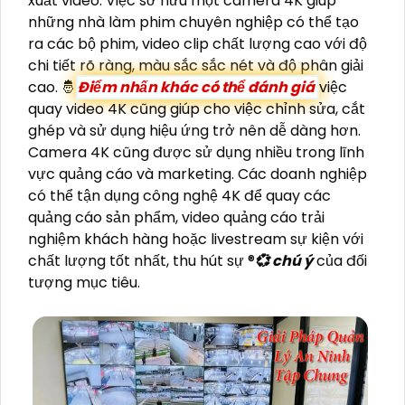
xuất video. Việc sở hữu một camera 4K giúp
những nhà làm phim chuyên nghiệp có thể tạo
ra các bộ phim, video clip chất lượng cao với độ
chi tiết rõ ràng, màu sắc sắc nét và độ phân giải
cao. 🤴
Điểm nhấn khác có thể đánh giá
việc
quay video 4K cũng giúp cho việc chỉnh sửa, cắt
ghép và sử dụng hiệu ứng trở nên dễ dàng hơn.
Camera 4K cũng được sử dụng nhiều trong lĩnh
vực quảng cáo và marketing. Các doanh nghiệp
có thể tận dụng công nghệ 4K để quay các
quảng cáo sản phẩm, video quảng cáo trải
nghiệm khách hàng hoặc livestream sự kiện với
chất lượng tốt nhất, thu hút sự ®️
💞 chú ý
của đối
tượng mục tiêu.