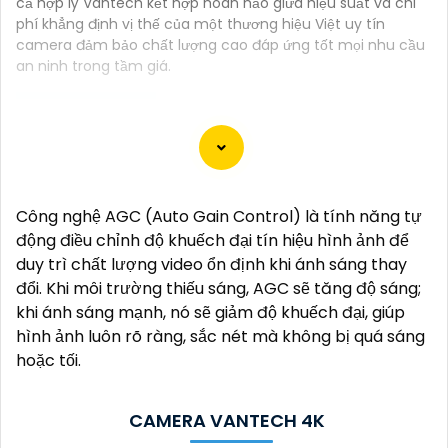
cả hợp lý Vantech kết hợp hoàn hảo giữa hiệu suất và chi
phí khẳng định vị thế của một thương hiệu Việt uy tín
camera đảm bảo chất lượng cao đáp ứng tốt mọi nhu cầu
an ninh trong tầm giá.
Dưới đây là 130 từ giới thiệu cho Camera 4K Siêu Sắc
Nét:
Công nghệ AGC (Auto Gain Control) là tính năng tự
"Camera 4K Siêu Sắc Nét là sự lựa chọn hoàn hảo
động điều chỉnh độ khuếch đại tín hiệu hình ảnh để
cho việc giám sát và ghi hình chất lượng cao. Với độ
duy trì chất lượng video ổn định khi ánh sáng thay
phân giải siêu nét 4K, bạn sẽ có những hình ảnh rõ
đổi. Khi môi trường thiếu sáng, AGC sẽ tăng độ sáng;
nét, sống động và chi tiết. Được trang bị công nghệ
khi ánh sáng mạnh, nó sẽ giảm độ khuếch đại, giúp
hiện đại, Camera này cung cấp hình ảnh chất lượng
hình ảnh luôn rõ ràng, sắc nét mà không bị quá sáng
ngay cả trong điều kiện ánh sáng yếu. 〘 Chú trọn
hoặc tối.
lớn nhất là tính năng ghi hình dài hạn và khả năng
ghi đồng thời nhiều góc quay giúp bạn bảo vệ nhà
cửa và tài sản một cách hiệu quả. Với thiết kế tiện lợi,
CAMERA VANTECH 4K
dễ dàng lắp đặt và sử dụng, Camera 4K Siêu Sắc Nét