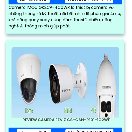
Camera IMOU GK2CP-4C0WR là thiết bị camera với
những thông số kỹ thuật nổi bật như độ phân giải 4mp,
khả năng quay xoay cùng đàm thoại 2 chiều, công
nghệ AI thông minh giúp phát...
REVIEW CAMERA EZVIZ CS-C6N-R101-1G2WF