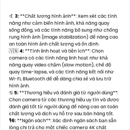
️🤙
3:
**Chất lượng hình ảnh**: Xem xét các tính
năng như cảm biến hình ảnh, khả năng quay
sống động, và các tính năng bổ sung như chống
rung hình ảnh (image stabilization) để nâng cao
an toàn hình ảnh chất lượng và ổn định.
🇻🇳
4:
**Tính linh hoạt và tiện ích**: Chọn
camera có các tính năng linh hoạt như khả
năng quay video chậm (slow motion), chế độ
quay time-lapse, và các tính năng kết nối như
Wi-Fi, Bluetooth để dễ dàng chia sẻ và lưu trữ
hình ảnh.
♋
5:
**Thương hiệu và đánh giá từ người dùng**:
Chọn camera từ các thương hiệu uy tín và được
đánh giá tốt từ người dùng để nâng cao an toàn
chất lượng và dịch vụ hỗ trợ sau bán hàng tốt.
🎙
6:
**Ngân sách**: Xác định ngân sách bạn sẵn
lòng chi trả cho một chiếc camera 4K chất