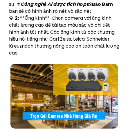
sự. ⚜️
Công nghệ Ai được tích hợp
📸
Bảo Đảm
bạn sẽ có hình ảnh rõ nét và sắc nét.
💎
2:
**Ống kính**: Chọn camera với ống kính
chất lượng cao để tái tạo màu sắc và chi tiết
hình ảnh tốt nhất. Các ống kính từ các thương
hiệu nổi tiếng như Carl Zeiss, Leica, Schneider
Kreuznach thường nâng cao an toàn chất lượng
cao.