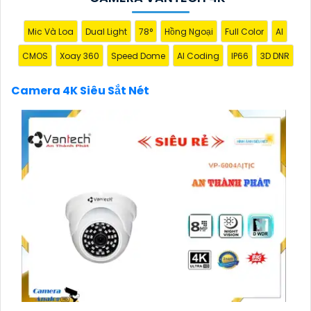
là sự lựa chọn hàng đầu cho hệ thống an ninh của
bạn."
Mic Và Loa
Dual Light
78°
Hồng Ngoại
Full Color
AI
CMOS
Xoay 360
Speed Dome
AI Coding
IP66
3D DNR
Camera 4K Siêu Sắt Nét
'