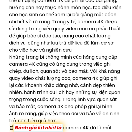
thể sử dụng camera 4K để ghi lại các bài giảng,
hướng dẫn hay thực hành môn học, tạo điều kiện
cho học sinh có thể xem lại bài giảng một cách
chi tiết và rõ ràng. Trong y tế, camera 4K được
sử dụng trong việc quay video các ca phẫu thuật
để giúp bác sĩ đào tạo, nâng cao chất lượng
dịch vụ, cũng như lưu trữ dữ liệu để làm cơ sở
cho việc học và nghiên cứu.
Những trang bị thông minh của hãng cung cấp
camera 4K cũng có ứng dụng trong việc ghi
chép, du lịch, quan sát và bảo mật. Với khả năng
quay video chất lượng cao, camera 4K giúp ghi
lại các khoảnh khắc đáng nhớ, cảnh đẹp thiên
nhiên, hành trình du lịch hay những sự kiện quan
trọng trong cuộc sống. Trong lĩnh vực quan sát
và bảo mật, camera 4K cho phép ghi lại hình
ảnh rõ ràng, giúp việc theo dõi và bảo vệ an ninh
trở nên hiệu quả hơn.
📰
Đánh giá tốt nhất là
camera 4K đã là một