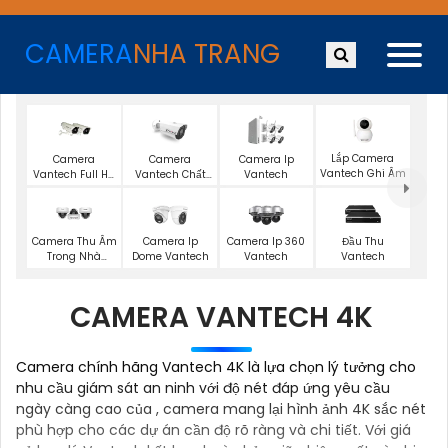
CAMERA
NHA TRANG
Lắp Camera
Camera
Camera
Camera Ip
Vantech Ghi Âm
Vantech Full Hd
Vantech Chất
Vantech
1080P
Lượng 4K
Camera Thu Âm
Camera Ip
Camera Ip 360
Đầu Thu
Trong Nhà
Dome Vantech
Vantech
Vantech
Vantech
CAMERA VANTECH 4K
Camera chính hãng Vantech 4K là lựa chọn lý tưởng cho
nhu cầu giám sát an ninh với độ nét đáp ứng yêu cầu
ngày càng cao của , camera mang lại hình ảnh 4K sắc nét
phù hợp cho các dự án cần độ rõ ràng và chi tiết. Với giá