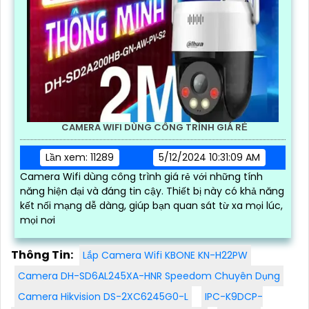
CAMERA WIFI DÙNG CÔNG TRÌNH GIÁ RẺ
Lần xem: 11289
5/12/2024 10:31:09 AM
Camera Wifi dùng công trình giá rẻ với những tính
năng hiện đại và đáng tin cậy. Thiết bị này có khả năng
kết nối mạng dễ dàng, giúp bạn quan sát từ xa mọi lúc,
mọi nơi
Thông Tin:
Lắp Camera Wifi KBONE KN-H22PW
Camera DH-SD6AL245XA-HNR Speedom Chuyên Dụng
Camera Hikvision DS-2XC6245G0-L
IPC-K9DCP-