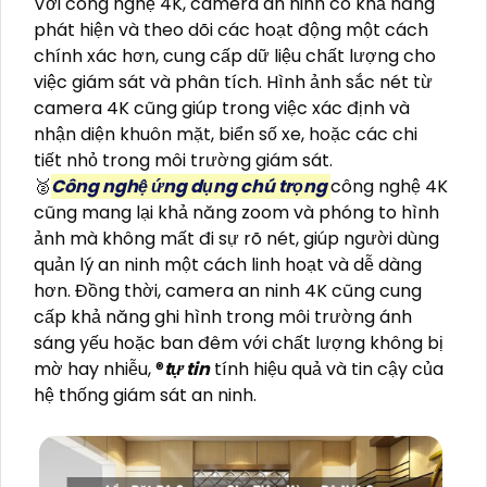
Với công nghệ 4K, camera an ninh có khả năng
phát hiện và theo dõi các hoạt động một cách
chính xác hơn, cung cấp dữ liệu chất lượng cho
việc giám sát và phân tích. Hình ảnh sắc nét từ
camera 4K cũng giúp trong việc xác định và
nhận diện khuôn mặt, biển số xe, hoặc các chi
tiết nhỏ trong môi trường giám sát.
🥈️
Công nghệ ứng dụng chú trọng
công nghệ 4K
cũng mang lại khả năng zoom và phóng to hình
ảnh mà không mất đi sự rõ nét, giúp người dùng
quản lý an ninh một cách linh hoạt và dễ dàng
hơn. Đồng thời, camera an ninh 4K cũng cung
cấp khả năng ghi hình trong môi trường ánh
sáng yếu hoặc ban đêm với chất lượng không bị
mờ hay nhiễu, ®️
tự tin
tính hiệu quả và tin cậy của
hệ thống giám sát an ninh.