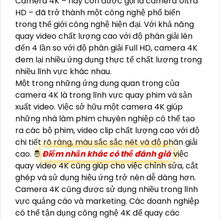
Camera 4K – hay còn được gọi là camera Ultra
HD – đã trở thành một công nghệ phổ biến
trong thế giới công nghệ hiện đại. Với khả năng
quay video chất lượng cao với độ phân giải lên
đến 4 lần so với độ phân giải Full HD, camera 4K
đem lại nhiều ứng dụng thực tế chất lượng trong
nhiều lĩnh vực khác nhau.
Một trong những ứng dụng quan trọng của
camera 4K là trong lĩnh vực quay phim và sản
xuất video. Việc sở hữu một camera 4K giúp
những nhà làm phim chuyên nghiệp có thể tạo
ra các bộ phim, video clip chất lượng cao với độ
chi tiết rõ ràng, màu sắc sắc nét và độ phân giải
cao. 🤴
Điểm nhấn khác có thể đánh giá
việc
quay video 4K cũng giúp cho việc chỉnh sửa, cắt
ghép và sử dụng hiệu ứng trở nên dễ dàng hơn.
Camera 4K cũng được sử dụng nhiều trong lĩnh
vực quảng cáo và marketing. Các doanh nghiệp
có thể tận dụng công nghệ 4K để quay các