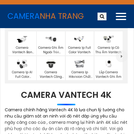
CAMERA
NHA TRANG
Camera
Camera Ghi Âm
Camera Ip Full
Camera Ip Có
Vantech Ban
Ngoài Trời
Color Vantech
Thu Âm Vantech
Đêm Có Màu
Vantech
Lắp Camera
Camera Ip AI
Camera
Camera Ip
Vantech Ghi Âm
Full Color
Vantech Công
Hikvision Chất
Vantech
Nghệ Ai
Lượng
CAMERA VANTECH 4K
Camera chính hãng Vantech 4K là lựa chọn lý tưởng cho
nhu cầu giám sát an ninh với độ nét đáp ứng yêu cầu
ngày càng cao của , camera mang lại hình ảnh 4K sắc nét
phù hợp cho các dự án cần độ rõ ràng và chi tiết. Với giá