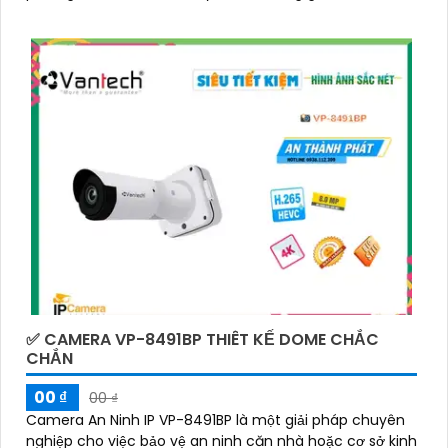
ảnh sắc nét và chi tiết
✅ CAMERA VP-8491BP THIÊT KẾ DOME CHẮC
CHẮN
00 ₫
00 ₫
Camera An Ninh IP VP-8491BP là một giải pháp chuyên
nghiệp cho việc bảo vệ an ninh căn nhà hoặc cơ sở kinh