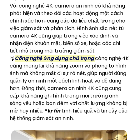
Với công nghệ 4K, camera an ninh có khả năng
phát hiện và theo dõi các hoạt động một cách
chính xác hơn, cung cấp dữ liệu chất lượng cho
việc giám sát và phân tích. Hình ảnh sắc nét từ
camera 4K cũng giúp trong việc xác định và
nhận diện khuôn mặt, biển số xe, hoặc các chi
tiết nhỏ trong môi trường giám sát.
🥈️
Công nghệ ứng dụng chú trọng
công nghệ 4K
cũng mang lại khả năng zoom và phóng to hình
ảnh mà không mất đi sự rõ nét, giúp người dùng
quản lý an ninh một cách linh hoạt và dễ dàng
hơn. Đồng thời, camera an ninh 4K cũng cung
cấp khả năng ghi hình trong môi trường ánh
sáng yếu hoặc ban đêm với chất lượng không bị
mờ hay nhiễu, ®️
tự tin
tính hiệu quả và tin cậy của
hệ thống giám sát an ninh.