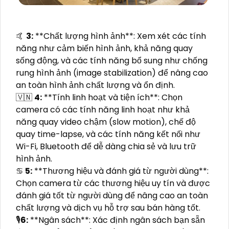
️🤙
3:
**Chất lượng hình ảnh**: Xem xét các tính
năng như cảm biến hình ảnh, khả năng quay
sống động, và các tính năng bổ sung như chống
rung hình ảnh (image stabilization) để nâng cao
an toàn hình ảnh chất lượng và ổn định.
🇻🇳
4:
**Tính linh hoạt và tiện ích**: Chọn
camera có các tính năng linh hoạt như khả
năng quay video chậm (slow motion), chế độ
quay time-lapse, và các tính năng kết nối như
Wi-Fi, Bluetooth để dễ dàng chia sẻ và lưu trữ
hình ảnh.
♋
5:
**Thương hiệu và đánh giá từ người dùng**:
Chọn camera từ các thương hiệu uy tín và được
đánh giá tốt từ người dùng để nâng cao an toàn
chất lượng và dịch vụ hỗ trợ sau bán hàng tốt.
🎙
6:
**Ngân sách**: Xác định ngân sách bạn sẵn