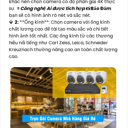
khác nên chọn camera có độ phân giải 4K thực
sự. ⚜️
Công nghệ Ai được tích hợp
📸
Bảo Đảm
bạn sẽ có hình ảnh rõ nét và sắc nét.
💎
2:
**Ống kính**: Chọn camera với ống kính
chất lượng cao để tái tạo màu sắc và chi tiết
hình ảnh tốt nhất. Các ống kính từ các thương
hiệu nổi tiếng như Carl Zeiss, Leica, Schneider
Kreuznach thường nâng cao an toàn chất lượng
cao.