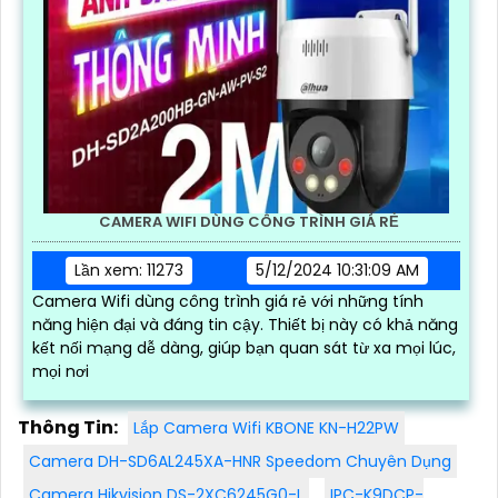
CAMERA WIFI DÙNG CÔNG TRÌNH GIÁ RẺ
Lần xem: 11273
5/12/2024 10:31:09 AM
Camera Wifi dùng công trình giá rẻ với những tính
năng hiện đại và đáng tin cậy. Thiết bị này có khả năng
kết nối mạng dễ dàng, giúp bạn quan sát từ xa mọi lúc,
mọi nơi
Thông Tin:
Lắp Camera Wifi KBONE KN-H22PW
Camera DH-SD6AL245XA-HNR Speedom Chuyên Dụng
Camera Hikvision DS-2XC6245G0-L
IPC-K9DCP-