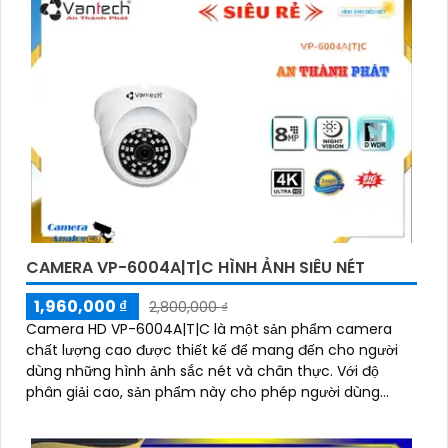
là sự lựa chọn hàng đầu cho hệ thống an ninh của
bạn."
CAMERA VP-6004A|T|C HÌNH ẢNH SIÊU NÉT
'
1,960,000 ₫
2,800,000 ₫
Camera HD VP-6004A|T|C là một sản phẩm camera
chất lượng cao được thiết kế để mang đến cho người
dùng những hình ảnh sắc nét và chân thực. Với độ
phân giải cao, sản phẩm này cho phép người dùng
quan sát chi tiết rõ ràng và màu sắc tươi sáng