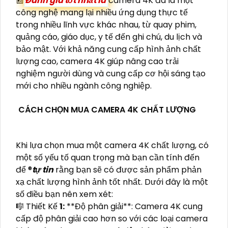
📰
Đánh giá tốt nhất là
camera 4K đã là một
công nghệ mang lại nhiều ứng dụng thực tế
trong nhiều lĩnh vực khác nhau, từ quay phim,
quảng cáo, giáo dục, y tế đến ghi chú, du lịch và
bảo mật. Với khả năng cung cấp hình ảnh chất
lượng cao, camera 4K giúp nâng cao trải
nghiệm người dùng và cung cấp cơ hội sáng tạo
mới cho nhiều ngành công nghiệp.
CÁCH CHỌN MUA CAMERA 4K CHẤT LƯỢNG
Khi lựa chọn mua một camera 4K chất lượng, có
một số yếu tố quan trọng mà bạn cần tính đến
để ®️
tự tin
rằng bạn sẽ có được sản phẩm phản
xạ chất lượng hình ảnh tốt nhất. Dưới đây là một
số điều bạn nên xem xét:
🎼️ Thiết Kế
1:
**Độ phân giải**: Camera 4K cung
cấp độ phân giải cao hơn so với các loại camera