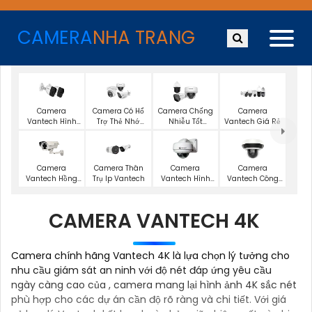
CAMERA
NHA TRANG
Camera
Camera Có Hổ
Camera Chống
Camera
Vantech Hình
Trợ Thẻ Nhớ
Nhiễu Tốt
Vantech Giá Rẻ
Ảnh 1080P
Vantech
Vantech
Camera
Camera Thân
Camera
Camera
Vantech Hồng
Trụ Ip Vantech
Vantech Hình
Vantech Công
Ngoại
Ảnh 2K
Nghệ Ai
CAMERA VANTECH 4K
Camera chính hãng Vantech 4K là lựa chọn lý tưởng cho
nhu cầu giám sát an ninh với độ nét đáp ứng yêu cầu
ngày càng cao của , camera mang lại hình ảnh 4K sắc nét
phù hợp cho các dự án cần độ rõ ràng và chi tiết. Với giá