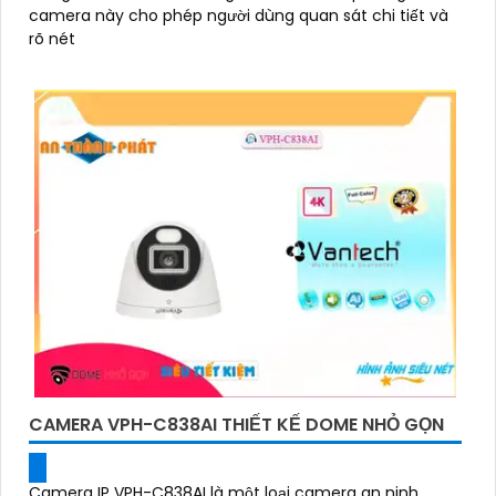
camera này cho phép người dùng quan sát chi tiết và
rõ nét
CAMERA VPH-C838AI THIẾT KẾ DOME NHỎ GỌN
Camera IP VPH-C838AI là một loại camera an ninh