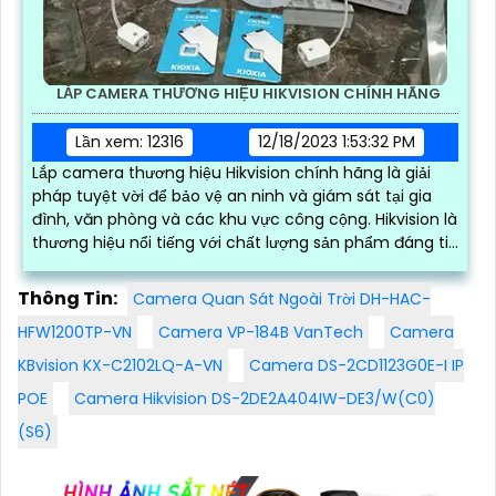
LẮP CAMERA THƯƠNG HIỆU HIKVISION CHÍNH HÃNG
Lần xem: 12316
12/18/2023 1:53:32 PM
Lắp camera thương hiệu Hikvision chính hãng là giải
pháp tuyệt vời để bảo vệ an ninh và giám sát tại gia
đình, văn phòng và các khu vực công cộng. Hikvision là
thương hiệu nổi tiếng với chất lượng sản phẩm đáng tin
cậy và hiệu suất cao
Thông Tin:
Camera Quan Sát Ngoài Trời DH-HAC-
HFW1200TP-VN
Camera VP-184B VanTech
Camera
KBvision KX-C2102LQ-A-VN
Camera DS-2CD1123G0E-I IP
POE
Camera Hikvision DS-2DE2A404IW-DE3/W(C0)
(S6)