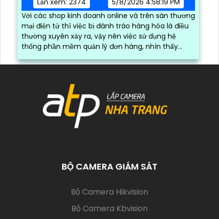
Lần xem: 2374
5/8/2026 4:58:19 PM
Với các shop kinh doanh online và trên sàn thương
mại điện tử thì việc bị đánh tráo hàng hóa là điều
thường xuyên xảy ra, vậy nên việc sử dụng hệ
thống phần mềm quản lý đơn hàng, nhìn thấy
được quá trình đóng gói hàng hóa, kèm theo đấy
là quy trình đóng gói cũng được ghi lại một cách
dễ dàng
BỘ CAMERA GIÁM SÁT
(current)
Bộ Camera Hikvision
Bộ Camera Kbvision