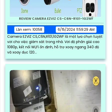
REVIEW CAMERA EZVIZ CS-C6N-R101-1G2WF
Lần xem: 10058
6/15/2024 11:59:29 AM
Camera EZVIZ CS,C6N,R101,1G2WF là một lựa chọn tuyệt
vời cho việc giám sát trong nhà. Với độ phân giải cao
1080p, kết nối Wi,Fi ổn định, hỗ trợ xoay ngang 340 độ
và xoay dọc 120...