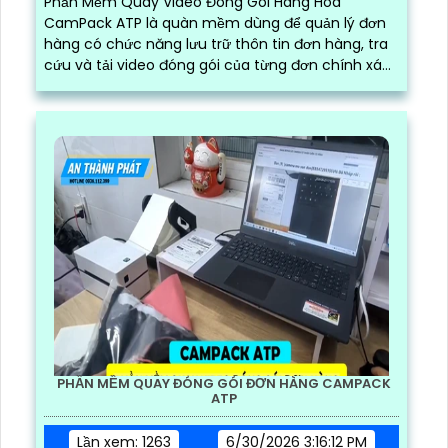
Phần Mềm Quay Video Đóng Gói Hàng Hóa
CamPack ATP là quàn mềm dùng để quản lý đơn
hàng có chức năng lưu trữ thôn tin đơn hàng, tra
cứu và tải video đóng gói của từng đơn chính xác
và nhanh chóng
PHẦN MỀM QUAY ĐÓNG GÓI ĐƠN HÀNG CAMPACK
ATP
Lần xem: 1263
6/30/2026 3:16:12 PM