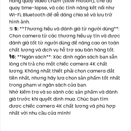
năng quay video chậm (slow motion), chế độ
quay time-lapse, và các tính năng kết nối như
Wi-Fi, Bluetooth để dễ dàng chia sẻ và lưu trữ
hình ảnh.
♋
5:
**Thương hiệu và đánh giá từ người dùng**:
Chọn camera từ các thương hiệu uy tín và được
đánh giá tốt từ người dùng để nâng cao an toàn
chất lượng và dịch vụ hỗ trợ sau bán hàng tốt.
🎙
6:
**Ngân sách**: Xác định ngân sách bạn sẵn
lòng chi trả cho một chiếc camera 4K chất
lượng. Không nhất thiết phải chọn camera đắt
tiền nhất, nhưng hãy lựa chọn sản phẩm tốt nhất
trong phạm vi ngân sách của bạn.
Nhớ kiểm tra và so sánh các sản phẩm và đánh
giá trước khi quyết định mua. Chúc bạn tìm
được chiếc camera 4K chất lượng và phù hợp
nhất với nhu cầu của mình!