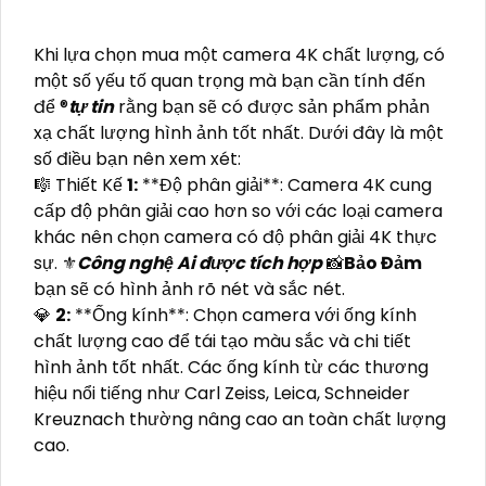
Khi lựa chọn mua một camera 4K chất lượng, có
một số yếu tố quan trọng mà bạn cần tính đến
để ®️
tự tin
rằng bạn sẽ có được sản phẩm phản
xạ chất lượng hình ảnh tốt nhất. Dưới đây là một
số điều bạn nên xem xét:
🎼️ Thiết Kế
1:
**Độ phân giải**: Camera 4K cung
cấp độ phân giải cao hơn so với các loại camera
khác nên chọn camera có độ phân giải 4K thực
sự. ⚜️
Công nghệ Ai được tích hợp
📸
Bảo Đảm
bạn sẽ có hình ảnh rõ nét và sắc nét.
💎
2:
**Ống kính**: Chọn camera với ống kính
chất lượng cao để tái tạo màu sắc và chi tiết
hình ảnh tốt nhất. Các ống kính từ các thương
hiệu nổi tiếng như Carl Zeiss, Leica, Schneider
Kreuznach thường nâng cao an toàn chất lượng
cao.