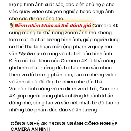
lượng hình ảnh xuất sắc, đặc biệt phù hợp cho
việc quay video chuyên nghiệp hoặc chụp ảnh
cho các dự án sáng tạo.
🤴
Điểm nhấn khác có thể đánh giá
Camera 4K
cũng mang lại khả năng zoom ảnh mà không
làm mất đi chất lượng hình ảnh, giúp người dùng
có thể thu lại hoặc mở rộng phạm vi quay mà
vẫn ®️
tự tin
sự rõ ràng và chi tiết của hình ảnh.
Điểm nổi bật khác của Camera 4K là khả năng
ghi hình siêu trường độ, tái tạo màu sắc chân
thực và độ tương phản cao, tạo ra những video
và ảnh số có độ đẹp tự nhiên như đời thật.
Với các tính năng và ưu điểm vượt trội, Camera
4K giúp người dùng ghi lại những khoảnh khắc
đáng nhớ, sáng tạo và sắc nét nhất, từ đó tạo ra
những tác phẩm độc đáo và ấn tượng.
CÔNG NGHỆ 4K TRONG NGÀNH CÔNG NGHIỆP
CAMERA AN NINH