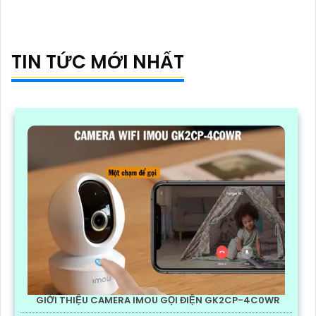
TIN TỨC MỚI NHẤT
GIỚI THIỆU CAMERA IMOU GỌI ĐIỆN GK2CP-4C0WR