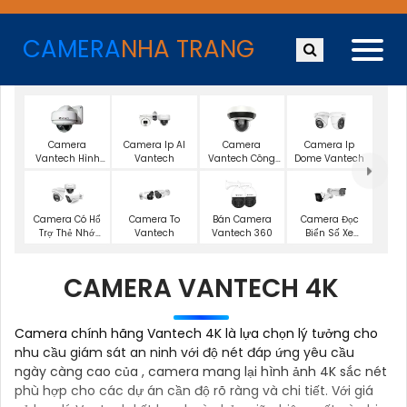
CAMERA
NHA TRANG
Camera
Camera Ip AI
Camera
Camera Ip
Vantech Hình
Vantech
Vantech Công
Dome Vantech
Ảnh 2K
Nghệ Ai
Camera Có Hổ
Camera To
Bán Camera
Camera Đọc
Trợ Thẻ Nhớ
Vantech
Vantech 360
Biển Số Xe
Vantech
Vantech
CAMERA VANTECH 4K
Camera chính hãng Vantech 4K là lựa chọn lý tưởng cho
nhu cầu giám sát an ninh với độ nét đáp ứng yêu cầu
ngày càng cao của , camera mang lại hình ảnh 4K sắc nét
phù hợp cho các dự án cần độ rõ ràng và chi tiết. Với giá