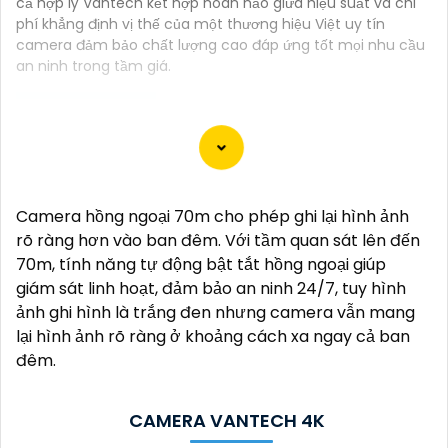
cả hợp lý Vantech kết hợp hoàn hảo giữa hiệu suất và chi
phí khẳng định vị thế của một thương hiệu Việt uy tín
camera đảm bảo chất lượng cao đáp ứng tốt mọi nhu cầu
an ninh trong tầm giá.
Camera Vantech là một thương hiệu camera an
ninh hàng đầu tại Việt Nam, chúng được thiết kế với
Camera hồng ngoại 70m cho phép ghi lại hình ảnh
công nghệ hiện đại và chất lượng cao để khẳng định
rõ ràng hơn vào ban đêm. Với tầm quan sát lên đến
an ninh và giám sát tốt cho ngôi nhà, cửa hàng, văn
70m, tính năng tự động bật tắt hồng ngoại giúp
phòng hoặc doanh nghiệp của bạn.
giám sát linh hoạt, đảm bảo an ninh 24/7, tuy hình
Vantech Việt Nam cung cấp các dòng sản phẩm
ảnh ghi hình là trắng đen nhưng camera vẫn mang
camera giám sát chất lượng cao như camera IP,
lại hình ảnh rõ ràng ở khoảng cách xa ngay cả ban
camera HD-TVI, camera AHD, camera wifi, camera
đêm.
thông minh, và nhiều hơn nữa. Các sản phẩm của
Vantech được sản xuất theo tiêu chuẩn chất lượng
cao, đáng tin cậy và dễ sử dụng.
CAMERA VANTECH 4K
Điểm mạnh của Camera Vantech là chất lượng dịch