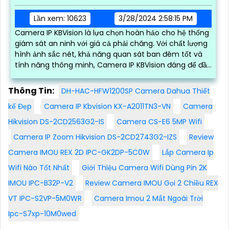
Lần xem: 10623
3/28/2024 2:58:15 PM
Camera IP KBVision là lựa chọn hoàn hảo cho hệ thống
giám sát an ninh với giá cả phải chăng. Với chất lượng
hình ảnh sắc nét, khả năng quan sát ban đêm tốt và
tính năng thông minh, Camera IP KBVision đáng để đầu
tư
Thông Tin:
DH-HAC-HFW1200SP Camera Dahua Thiết
kế Đẹp
Camera IP Kbvision KX-A2011TN3-VN
Camera
Hikvision DS-2CD2563G2-IS
Camera CS-E6 5MP Wifi
Camera IP Zoom Hikvision DS-2CD2743G2-IZS
Review
Camera IMOU REX 2D IPC-GK2DP-5C0W
Lắp Camera Ip
Wifi Nào Tốt Nhất
Giới Thiệu Camera Wifi Dùng Pin 2K
IMOU IPC-B32P-V2
Review Camera IMOU Gọi 2 Chiều REX
VT IPC-S2VP-5M0WR
Camera Imou 2 Mắt Ngoài Trời
Ipc-S7xp-10M0wed