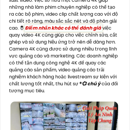
xuất video. Việc sở hữu một camera 4K giúp
những nhà làm phim chuyên nghiệp có thể tạo
ra các bộ phim, video clip chất lượng cao với độ
chi tiết rõ ràng, màu sắc sắc nét và độ phân giải
cao. 🤴
Điểm nhấn khác có thể đánh giá
việc
quay video 4K cũng giúp cho việc chỉnh sửa, cắt
ghép và sử dụng hiệu ứng trở nên dễ dàng hơn.
Camera 4K cũng được sử dụng nhiều trong lĩnh
vực quảng cáo và marketing. Các doanh nghiệp
có thể tận dụng công nghệ 4K để quay các
quảng cáo sản phẩm, video quảng cáo trải
nghiệm khách hàng hoặc livestream sự kiện với
chất lượng tốt nhất, thu hút sự ®️
💞 chú ý
của đối
tượng mục tiêu.