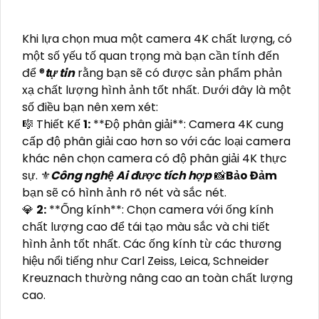
Khi lựa chọn mua một camera 4K chất lượng, có
một số yếu tố quan trọng mà bạn cần tính đến
để ®️
tự tin
rằng bạn sẽ có được sản phẩm phản
xạ chất lượng hình ảnh tốt nhất. Dưới đây là một
số điều bạn nên xem xét:
🎼️ Thiết Kế
1:
**Độ phân giải**: Camera 4K cung
cấp độ phân giải cao hơn so với các loại camera
khác nên chọn camera có độ phân giải 4K thực
sự. ⚜️
Công nghệ Ai được tích hợp
📸
Bảo Đảm
bạn sẽ có hình ảnh rõ nét và sắc nét.
💎
2:
**Ống kính**: Chọn camera với ống kính
chất lượng cao để tái tạo màu sắc và chi tiết
hình ảnh tốt nhất. Các ống kính từ các thương
hiệu nổi tiếng như Carl Zeiss, Leica, Schneider
Kreuznach thường nâng cao an toàn chất lượng
cao.