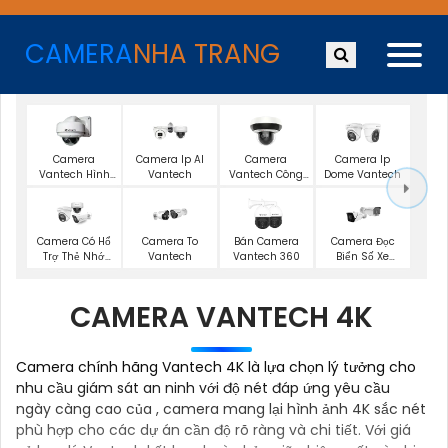
CAMERA
NHA TRANG
Camera
Camera Ip AI
Camera
Camera Ip
Vantech Hình
Vantech
Vantech Công
Dome Vantech
Ảnh 2K
Nghệ Ai
Camera Có Hổ
Camera To
Bán Camera
Camera Đọc
Trợ Thẻ Nhớ
Vantech
Vantech 360
Biển Số Xe
Vantech
Vantech
CAMERA VANTECH 4K
Camera chính hãng Vantech 4K là lựa chọn lý tưởng cho
nhu cầu giám sát an ninh với độ nét đáp ứng yêu cầu
ngày càng cao của , camera mang lại hình ảnh 4K sắc nét
phù hợp cho các dự án cần độ rõ ràng và chi tiết. Với giá