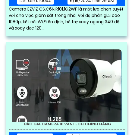
Lần xem: 10040
6/15/2024 11:59:29 AM
Camera EZVIZ CS,C6N,R101,1G2WF là một lựa chọn tuyệt
vời cho việc giám sát trong nhà. Với độ phân giải cao
1080p, kết nối Wi,Fi ổn định, hỗ trợ xoay ngang 340 độ
và xoay dọc 120...
BÁO GIÁ CAMERA IP VANTECH CHÍNH HÃNG