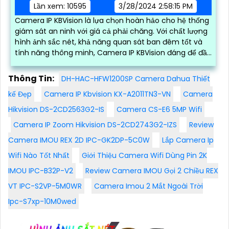
Lần xem: 10595
3/28/2024 2:58:15 PM
Camera IP KBVision là lựa chọn hoàn hảo cho hệ thống
giám sát an ninh với giá cả phải chăng. Với chất lượng
hình ảnh sắc nét, khả năng quan sát ban đêm tốt và
tính năng thông minh, Camera IP KBVision đáng để đầu
tư
Thông Tin:
DH-HAC-HFW1200SP Camera Dahua Thiết
kế Đẹp
Camera IP Kbvision KX-A2011TN3-VN
Camera
Hikvision DS-2CD2563G2-IS
Camera CS-E6 5MP Wifi
Camera IP Zoom Hikvision DS-2CD2743G2-IZS
Review
Camera IMOU REX 2D IPC-GK2DP-5C0W
Lắp Camera Ip
Wifi Nào Tốt Nhất
Giới Thiệu Camera Wifi Dùng Pin 2K
IMOU IPC-B32P-V2
Review Camera IMOU Gọi 2 Chiều REX
VT IPC-S2VP-5M0WR
Camera Imou 2 Mắt Ngoài Trời
Ipc-S7xp-10M0wed