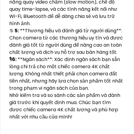
năng quay video chậm (slow motion), chế độ
quay time-lapse, và các tính năng kết nối như
Wi-Fi, Bluetooth để dễ dàng chia sẻ và lưu trữ
hình ảnh.
♋
5:
**Thương hiệu và đánh giá từ người dùng**:
Chọn camera từ các thương hiệu uy tín và được
đánh giá tốt từ người dùng để nâng cao an toàn
chất lượng và dịch vụ hỗ trợ sau bán hàng tốt.
🎙
6:
**Ngân sách**: Xác định ngân sách bạn sẵn
lòng chi trả cho một chiếc camera 4K chất
lượng. Không nhất thiết phải chọn camera đắt
tiền nhất, nhưng hãy lựa chọn sản phẩm tốt nhất
trong phạm vi ngân sách của bạn.
Nhớ kiểm tra và so sánh các sản phẩm và đánh
giá trước khi quyết định mua. Chúc bạn tìm
được chiếc camera 4K chất lượng và phù hợp
nhất với nhu cầu của mình!