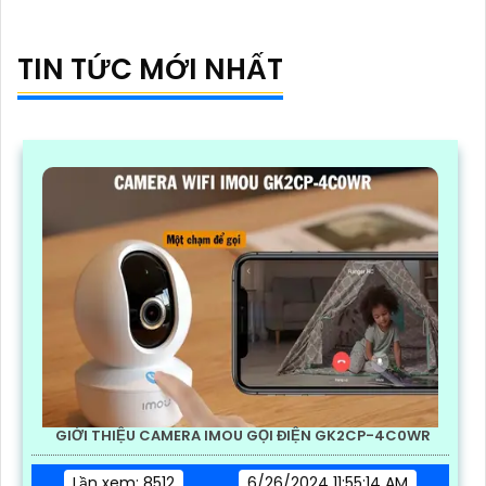
TIN TỨC MỚI NHẤT
GIỚI THIỆU CAMERA IMOU GỌI ĐIỆN GK2CP-4C0WR
Lần xem: 8512
6/26/2024 11:55:14 AM