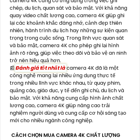
camera 4K cũng có ứng dụng trong việc ghi
chép, du lịch, quan sát và bảo mật. Với khả năng
quay video chất lượng cao, camera 4K giúp ghi
lại các khoảnh khắc đáng nhớ, cảnh đẹp thiên
nhiên, hành trình du lịch hay những sự kiện quan
trọng trong cuộc sống. Trong lĩnh vực quan sát
và bảo mật, camera 4K cho phép ghi lại hình
ảnh rõ ràng, giúp việc theo dõi và bảo vệ an ninh
trở nên hiệu quả hơn.
📰
Đánh giá tốt nhất là
camera 4K đã là một
công nghệ mang lại nhiều ứng dụng thực tế
trong nhiều lĩnh vực khác nhau, từ quay phim,
quảng cáo, giáo dục, y tế đến ghi chú, du lịch và
bảo mật. Với khả năng cung cấp hình ảnh chất
lượng cao, camera 4K giúp nâng cao trải
nghiệm người dùng và cung cấp cơ hội sáng tạo
mới cho nhiều ngành công nghiệp.
CÁCH CHỌN MUA CAMERA 4K CHẤT LƯỢNG