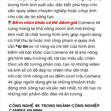
lượng hình ảnh xuất sắc, đặc biệt phù hợp cho
việc quay video chuyên nghiệp hoặc chụp ảnh
cho các dự án sáng tạo.
🤴
Điểm nhấn khác có thể đánh giá
Camera 4K
cũng mang lại khả năng zoom ảnh mà không
làm mất đi chất lượng hình ảnh, giúp người dùng
có thể thu lại hoặc mở rộng phạm vi quay mà
vẫn ®️
tự tin
sự rõ ràng và chi tiết của hình ảnh.
Điểm nổi bật khác của Camera 4K là khả năng
ghi hình siêu trường độ, tái tạo màu sắc chân
thực và độ tương phản cao, tạo ra những video
và ảnh số có độ đẹp tự nhiên như đời thật.
Với các tính năng và ưu điểm vượt trội, Camera
4K giúp người dùng ghi lại những khoảnh khắc
đáng nhớ, sáng tạo và sắc nét nhất, từ đó tạo ra
những tác phẩm độc đáo và ấn tượng.
CÔNG NGHỆ 4K TRONG NGÀNH CÔNG NGHIỆP
CAMERA AN NINH