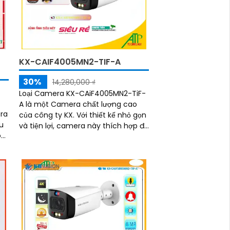
KX-CAIF4005MN2-TIF-A
30%
14,280,000 ₫
Loại Camera KX-CAiF4005MN2-TiF-
A là một Camera chất lượng cao
ra
của công ty KX. Với thiết kế nhỏ gọn
u
và tiện lợi, camera này thích hợp để
õ
giám sát và bảo vệ các khu vực
như văn phòng, nhà ở, cửa hàng,
nhà xưởng, khách sạn