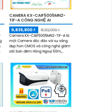
CAMERA KX-CAIF5005MN2-
TIF-A CÔNG NGHỆ AI
9,835,800 ₫
15,132,000 ₫
-
Camera KX-CAiF5005MN2-TiF-A là
ng
một Camera độc đáo với sự sáng
n
đẹp hơn CMOS và công nghệ giám
sát ban đêm Hồng Ngoại 50m,
mang đến khả năng chống trộm
hiệu quả vào ban đêm. Với...