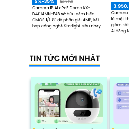
5%-35%
liên hệ
3,950,
Camera IP AI ePoE Dome KX-
Camera 
D4014MN-EAB sở hữu cảm biến
là một t
CMOS 1/1. 8” độ phân giải 4MP, kết
giám sát và bả
hợp công nghệ Starlight siêu nhạy
AI Hồng 
sáng và WDR 140dB, cho hình ảnh rõ
khả năng 
nét cả ngày lẫn đêm
các định
TIN TỨC MỚI NHẤT