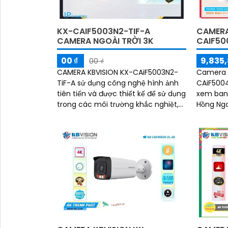
CAMERA
KX-CAIF5003N2-TIF-A
CAIF50
CAMERA NGOÀI TRỜI 3K
9,835,
00 ₫
00 ₫
Camera 
CAMERA KBVISION KX-CAiF5003N2-
CAiF5004
TiF-A sử dụng công nghệ hình ảnh
xem ban 
tiên tiến và được thiết kế để sử dụng
Hồng Ngo
trong các môi trường khắc nghiệt,
chống trộm 
có khả năng chống nước và chống
được tra
bụi đạt...
Ultra 4k 
ảnh sắc 