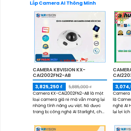
Lắp Camera AI Thông Minh
CAMERA KBVISION KX-
CAMERA
CAI2002FN2-AB
CAI220
3,825,250 ₫
3,074,
5,885,000 ₫
Camera KX-CAi2002FN2-AB là một
Camera 
loại camera giá rẻ mà vẫn mang lại
là Camer
những tính năng ưu việt. Nó được
nghệ AI 
trang bị công nghệ AI Starlight, cho
lại lợi í
phép xem ban đêm thông minh với
các công
chất lượng hình ảnh rõ nét
H.265+/H