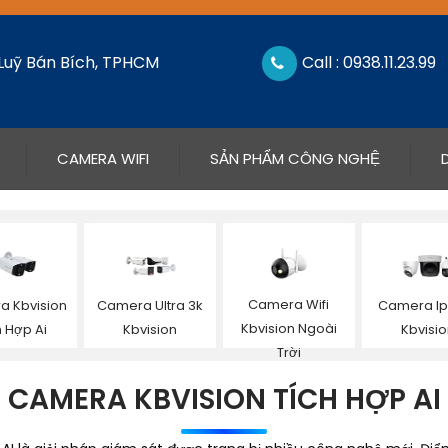
 Luỹ Bán Bích, TPHCM
Call : 0938.11.23.99
CAMERA WIFI
SẢN PHẨM CÔNG NGHỆ
Camera Wifi
 Kbvision
Camera Ultra 3k
Camera Ip
Kbvision Ngoài
h Hợp Ai
Kbvision
Kbvisi
Trời
CAMERA KBVISION TÍCH HỢP AI