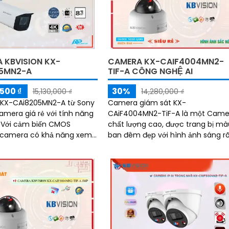
 KBVISION KX-
CAMERA KX-CAIF4004MN2-
5MN2-A
TIF-A CÔNG NGHỆ AI
500 ₫
30%
15,130,000 ₫
14,280,000 ₫
KX-CAi8205MN2-A từ Sony
Camera giám sát KX-
amera giá rẻ với tính năng
CAiF4004MN2-TiF-A là một Came
S
chất lượng cao, được trang bị mà
, camera có khả năng xem
ban đêm đẹp với hình ảnh sáng r
với hồng ngoại 60m, cho
nhờ công nghệ hồng ngoại 50m.
 sắc nét
Camera này hiệu quả trong việc...