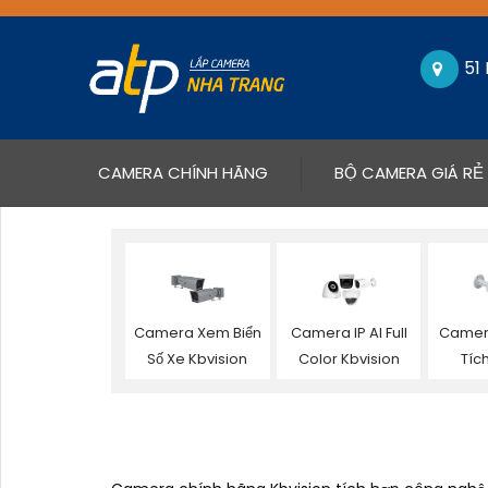
51
(CURRENT)
CAMERA CHÍNH HÃNG
BỘ CAMERA GIÁ RẺ
Camera Xem Biển
Camera IP AI Full
Camera
Số Xe Kbvision
Color Kbvision
Tíc