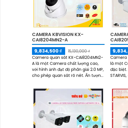
CAMERA KBVISION KX-
CAMERA
CAI8204MN2-A
CAI820
9,834,500 ₫
9,834,
15,130,000 ₫
Camera quan sát KX-CAi8204MN2-
Camera 
A là một Camera chất lượng cao,
là một C
với hình ảnh đạt độ phân giải 2.0 MP,
đặc biệt. Với cảm biến CMO
cho phép quan sát rõ nét. Ấn tượng
STARVIS
ơn với những thông số là Camera
ban đêm 
này được...
hình ảnh