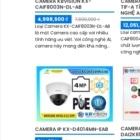
CAMERA KBVISION KX-
CAMERA
CAIF8003N-DL-AB
TIF-A 
NGHỆ A
4,998,500 ₫
7,690,000 ₫
12,051
Loại Camera KX-CAiF8003N-DL-AB
Loại cam
là một Camera cao cấp với nhiều
CAiF800
tính năng ưu việt. Với công nghệ AI,
chất lượ
camera này mang đến khả năng
công nghệ came
Màu Ban Đêm cho hình ảnh xem
cao, ca
ban đêm đẹp hơn
ảnh sắc 
tuyệt vời
CAMERA
CAMERA IP KX-D4014MN-EAB
DAI2K8