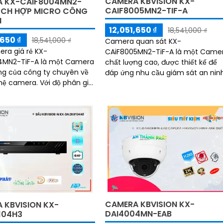
CAMERA KBVISION KX-
 KX-CAIF8004MN2-
CAIF8005MN2-TIF-A
TÍCH HỢP MICRO CÔNG
I
12,051,650 ₫
18,541,000 ₫
,650 ₫
18,541,000 ₫
Camera quan sát KX-
era giá rẻ KX-
CAiF8005MN2-TiF-A là một Came
4MN2-TiF-A là một Camera
chất lượng cao, được thiết kế để
ng của công ty chuyên về
đáp ứng nhu cầu giám sát an ninh
ra. Với độ phân giải
Với độ phân giải cao và khả năng
mera này mang đến hình
zoom linh hoạt, camera này giúp
nét và chất lượng màu sắc
quan sát rõ nét và chi tiết trong 
điều kiện ánh sáng
CAMERA KBVISION KX-
 KBVISION KX-
DAI4004MN-EAB
104H3