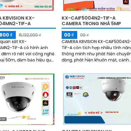
 KBVISION KX-
KX-CAIF5004N2-TIF-A
04MN2-TIF-A
CAMERA TRONG NHÀ 5MP
800 ₫
00 ₫
15,132,000 ₫
00 ₫
quan sát KX-
CAMERA KBVISION KX-CAiF5004N2
MN2-TiF-A có hình ảnh
TiF-A còn tích hợp nhiều tính nă
đêm rõ nét với công nghệ
thông minh như phát hiện chuyể
ại 50m, đảm bảo hiệu quả
động, phát hiện khuôn mặt, cảnh
ban đêm. Camera còn
báo âm thanh và động tác, giúp
ng bị công nghệ siêu sáng
tăng cường tính...
lite IP để mang đến hình
nét và đẹp