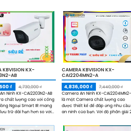
 KBVISION KX-
CAMERA KBVISION KX-
3N2-AB
CAI2204MN2-A
500 ₫
4,836,000 ₫
4,730,000 ₫
7,440,000 ₫
An Ninh KX-CAi2203N2-AB
Camera An Ninh KX-CAi2204MN2
a chất lượng cao với công
là một Camera chất lượng cao
Hồng Ngoại Smart IR mang
được thiết kế để đáp ứng nhu cầu
ch lưu trữ dài hạn hơn so với
an ninh của bạn. Với độ phân giải 2.0
 nghệ trước đó như
MP, camera này cho phép bạn x
.265/H.264+/H
và ghi lại...