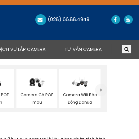
(028) 66.88.4949
DỊCH VỤ LẮP CAMERA
TƯ VẤN CAMERA
 POE
Camera Có POE
Camera Wifi Báo
on
Imou
Động Dahua