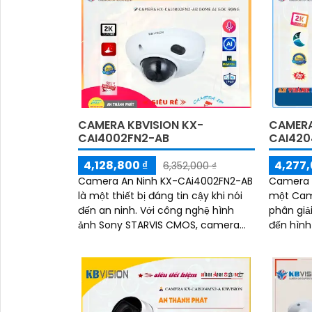
CAMERA KBVISION KX-
CAMERA
'
CAI4002FN2-AB
CAI420
4,128,800 ₫
4,277,
6,352,000 ₫
Camera An Ninh KX-CAi4002FN2-AB
Camera 
là một thiết bị đáng tin cậy khi nói
một Came
đến an ninh. Với công nghệ hình
phân giả
ảnh Sony STARVIS CMOS, camera
đến hình
này cho phép xem được ban đêm
điều kiệ
với chất lượng hình sáng hơn