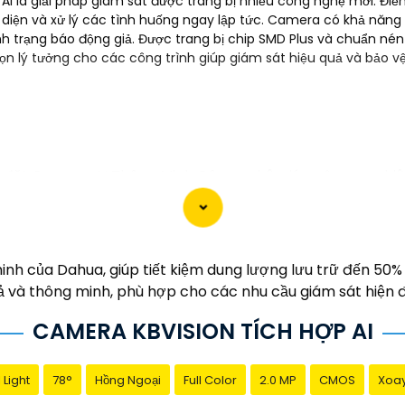
I là giải pháp giám sát được trang bị nhiều công nghệ mới. Điể
n diện và xử lý các tình huống ngay lập tức. Camera có khả năng
ình trạng báo động giả. Được trang bị chip SMD Plus và chuẩn n
ọn lý tưởng cho các công trình giúp giám sát hiệu quả và bảo vệ
lắp đặt Camera AI Thông Minh Công nghệ, giúp nâng cao hiệ
.
c tích hợp công nghệ AI cung cấp khả năng phân tích hì
 ✴️
2:
**Giám Sát Thời Gian Thực**: Quý vị có thể theo dõi
h của Dahua, giúp tiết kiệm dung lượng lưu trữ đến 50% s
ng hoặc máy tính cá nhân. ✪
3:
**Lưu Trữ An Toàn**: Dữ li
quả và thông minh, phù hợp cho các nhu cầu giám sát hiện đ
và xác minh sự kiện. ✺
4:
**Tích hợp Hệ Thống**: Hệ thống C
CAMERA KBVISION TÍCH HỢP AI
thống an ninh hoàn chỉnh.
 tác cùng Quý vị.
 Light
78°
Hồng Ngoại
Full Color
2.0 MP
CMOS
Xoay
át]