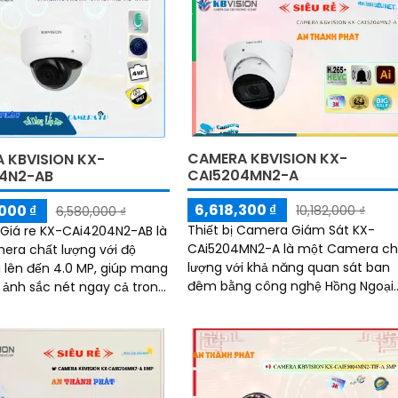
CAMERA KBVISION KX-
 KBVISION KX-
CAI5204MN2-A
4N2-AB
6,618,300 ₫
000 ₫
10,182,000 ₫
6,580,000 ₫
Thiết bị Camera Giám Sát KX-
Giá re KX-CAi4204N2-AB là
CAi5204MN2-A là một Camera ch
ra chất lượng với độ
lượng với khả năng quan sát ban
i lên đến 4.0 MP, giúp mang
đêm bằng công nghệ Hồng Ngoại
 ảnh sắc nét ngay cả trong
lên đến 40m. Chất lượng hình ảnh
n ánh sáng yếu
ban đêm tốt nhất được đảm bảo
với công nghệ hình ảnh sắc nét
Ultra 4k lite của hãng IP POE