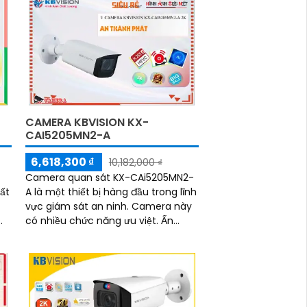
CAMERA KBVISION KX-
CAI5205MN2-A
6,618,300 ₫
10,182,000 ₫
Camera quan sát KX-CAi5205MN2-
ất
A là một thiết bị hàng đầu trong lĩnh
vực giám sát an ninh. Camera này
có nhiều chức năng ưu việt. Ấn
tượng ơn với những thông số là
công nghệ AI...