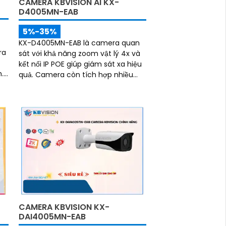
CAMERA KBVISION AI KX-
D4005MN-EAB
5%-35%
KX-D4005MN-EAB là camera quan
ra
sát với khả năng zoom vật lý 4x và
kết nối IP POE giúp giám sát xa hiệu
.
quả. Camera còn tích hợp nhiều
công nghệ cao hỗ trợ an ninh đắc
lực, có thể kể đến phát hiện vật thể,
mọi
phân tích người, xe, biển số, SMD3
CAMERA KBVISION KX-
DAI4005MN-EAB