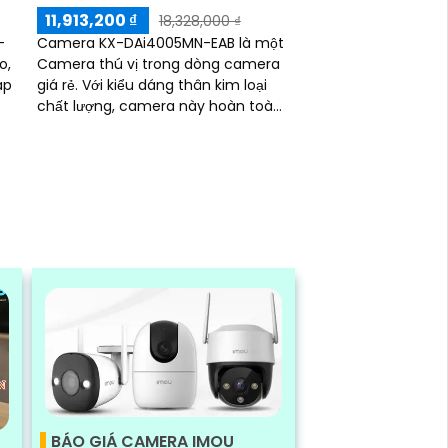
11,913,200 ₫
18,328,000 ₫
-
Camera KX-DAi4005MN-EAB là một
o,
Camera thú vị trong dòng camera
áp
giá rẻ. Với kiểu dáng thân kim loại
chất lượng, camera này hoàn toàn
phù hợp để lắp đặt trong các nhà
xưởng
BÁO GIÁ CAMERA IMOU