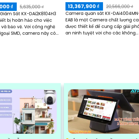
13,367,900 ₫
000 ₫
20,566,000 ₫
5,635,000 ₫
Camera quan sát KX-DAi4004MN
Giám Sát KX-DAi2K8104H3
EAB là một Camera chất lượng ca
hiết bị hoàn hảo cho việc
được thiết kế để cung cấp giải ph
o vệ. Với công nghệ
an ninh tuyệt vời cho các không
Ngoại SMD, camera này có
gian thương mại và dân cư. Với chất
lưu trữ dữ liệu lâu hơn với
lượng hình...
 dạng nén H.265+/H