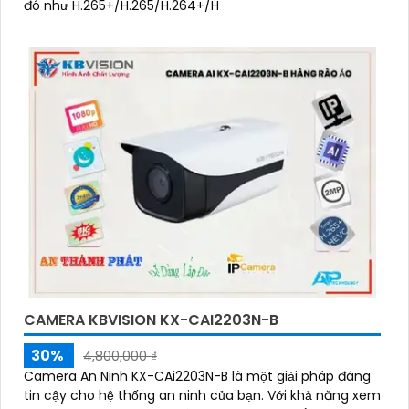
đó như H.265+/H.265/H.264+/H
CAMERA KBVISION KX-CAI2203N-B
30%
4,800,000 ₫
Camera An Ninh KX-CAi2203N-B là một giải pháp đáng
tin cậy cho hệ thống an ninh của bạn. Với khả năng xem