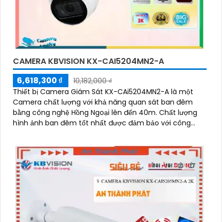
CAMERA KBVISION KX-CAI5204MN2-A
6,618,300 ₫
10,182,000 ₫
Thiết bị Camera Giám Sát KX-CAi5204MN2-A là một
Camera chất lượng với khả năng quan sát ban đêm
bằng công nghệ Hồng Ngoại lên đến 40m. Chất lượng
hình ảnh ban đêm tốt nhất được đảm bảo với công
nghệ hình ảnh sắc nét Ultra 4k lite của hãng IP POE