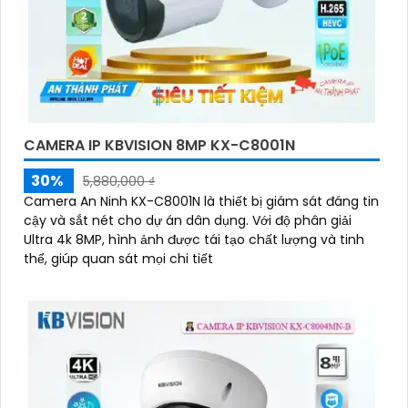
CAMERA IP KBVISION 8MP KX-C8001N
30%
5,880,000 ₫
Camera An Ninh KX-C8001N là thiết bị giám sát đáng tin
cậy và sắt nét cho dự án dân dụng. Với độ phân giải
Ultra 4k 8MP, hình ảnh được tái tạo chất lượng và tinh
thể, giúp quan sát mọi chi tiết