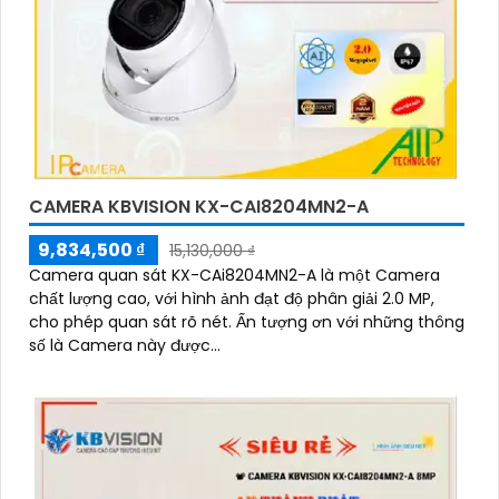
CAMERA KBVISION KX-CAI8204MN2-A
9,834,500 ₫
15,130,000 ₫
Camera quan sát KX-CAi8204MN2-A là một Camera
chất lượng cao, với hình ảnh đạt độ phân giải 2.0 MP,
cho phép quan sát rõ nét. Ấn tượng ơn với những thông
số là Camera này được...