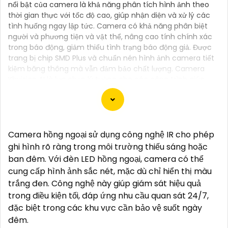
nổi bật của camera là khả năng phân tích hình ảnh theo
thời gian thực với tốc độ cao, giúp nhận diện và xử lý các
tình huống ngay lập tức. Camera có khả năng phân biệt
người và phương tiện và vật thể, nâng cao tính chính xác
trong báo động, giảm thiểu tình trạng báo động giả. Được
trang bị chip SMD Plus và chuẩn nén hình ảnh camera tiết
kiệm băng thông mà vẫn đảm bảo chất lượng. Camera
Kbvision AI là lựa chọn lý tưởng cho các công trình giúp
giám sát hiệu quả và bảo vệ an ninh.
Camera hồng ngoại sử dụng công nghệ IR cho phép
Chào bạn, dưới đây là một số câu giới thiệu cho việc
ghi hình rõ ràng trong môi trường thiếu sáng hoặc
mua Camera Kbvision với chiết khấu cao và giải
ban đêm. Với đèn LED hồng ngoại, camera có thể
pháp phù hợp trong ngữ cảnh của một đại lý công
cung cấp hình ảnh sắc nét, mặc dù chỉ hiển thị màu
nghệ:
trắng đen. Công nghệ này giúp giám sát hiệu quả
🛃
1:
"Chào anh/chị! Bạn đang tìm kiếm Camera
trong điều kiện tối, đáp ứng nhu cầu quan sát 24/7,
Kbvision với chiết khấu hấp dẫn? Hãy đến với chúng
đặc biệt trong các khu vực cần bảo vệ suốt ngày
tôi để nhận ưu đãi đặc biệt và được tư vấn về giải
đêm.