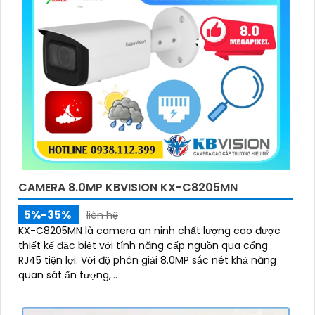
CAMERA 8.0MP KBVISION KX-C8205MN
5%-35%
liên hệ
KX-C8205MN là camera an ninh chất lượng cao được
thiết kế đặc biệt với tính năng cấp nguồn qua cổng
RJ45 tiện lợi. Với độ phân giải 8.0MP sắc nét khả năng
quan sát ấn tượng,...